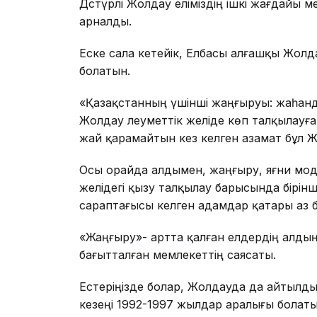
Дәстүрлі Жолдау еліміздің ішкі жағдайы 
арналды.
Еске сала кетейік, Елбасы алғашқы Жол
болатын.
«Қазақстанның үшінші жаңғыруы: жаһанды
Жолдау әлеуметтік желіде көп талқылауғ
жай қарамайтын кез келген азамат бұл 
Осы орайда алдымен, жаңғыру, яғни моде
желідегі қызу талқылау барысында бірінші
сараптағысы келген адамдар қатары аз 
«Жаңғыру»- артта қалған елдердің алдың
бағытталған мемлекеттің саясаты.
Естеріңізде болар, Жолдауда да айтылды, 
кезеңі 1992-1997 жылдар аралығы болат