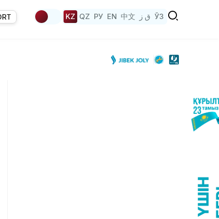
KZ
QZ
РУ
EN
中文
ق ز
ЎЗ
ORT