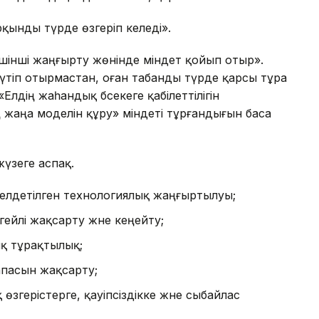
арқынды түрде өзгеріп келеді».
інші жаңғырту жөнінде міндет қойып отыр».
үтіп отырмастан, оған табанды түрде қарсы тұра
Елдің жаһандық бәсекеге қабілеттілігін
 жаңа моделін құру» міндеті тұрғандығын баса
жүзеге аспақ.
елдетілген технологиялық жаңғыртылуы;
ейлі жақсарту және кеңейту;
қ тұрақтылық;
апасын жақсарту;
згерістерге, қауіпсіздікке және сыбайлас