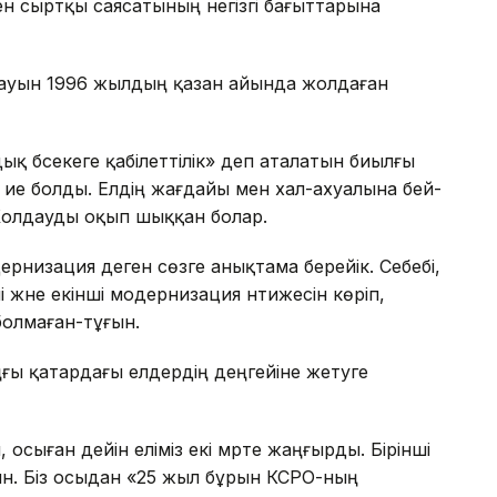
мен сыртқы саясатының негізгі бағыттарына
дауын 1996 жылдың қазан айында жолдаған
қ бәсекеге қабілеттілік» деп аталатын биылғы
а ие болды. Елдің жағдайы мен хал-ахуалына бей-
Жолдауды оқып шыққан болар.
рнизация деген сөзге анықтама берейік. Себебі,
 және екінші модернизация нәтижесін көріп,
болмаған-тұғын.
ғы қатардағы елдердің деңгейіне жетуге
осыған дейін еліміз екі мәрте жаңғырды. Бірінші
ын. Біз осыдан «25 жыл бұрын КСРО-ның