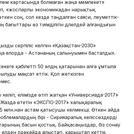
«әлем картасында болмаған жаңа мемлекет»
ып, «жоспарлы экономикадан нарықтық
ткен соң, сол кезде таңдалған саяси, әлеуметтік-
 бағыттары өз тиімділігін дәлелдей алғандығын
зды серпіліс әкелген «Қазақстан-2030»
ңа елорда - Астананың салынуымен басталды».
әсекеге қабілетті 50 елдің қатарынан алға ұмтыла
ылуды мақсат еттік. Қол жеткізген
емес.
келіп, елімізде өтіп жатқан «Универсиада-2017»
Жазда өтетін «ЭКСПО-2017» халықаралық
 5 млн.нан астам қатысушы келмекші. Өткен айда
облемалардың бірі - Сирияаралық келіссөздерді
ттарының басын қостық. Байқасаңыздар, біз сонау
елден әлдеқайда алыстап, қарыштап кеттік.