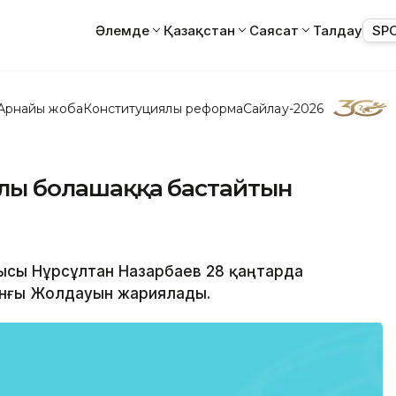
Әлемде
Қазақстан
Саясат
Талдау
SP
Арнайы жоба
Конституциялық реформа
Сайлау-2026
валы болашаққа бастайтын
ысы Нұрсұлтан Назарбаев 28 қаңтарда
йынғы Жолдауын жариялады.