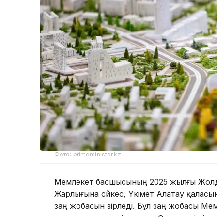
Фото: primeminister.kz
Мемлекет басшысының 2025 жылғы Жолд
Жарлығына сәйкес, Үкімет Алатау қаласы
заң жобасын әзірледі. Бұл заң жобасы М