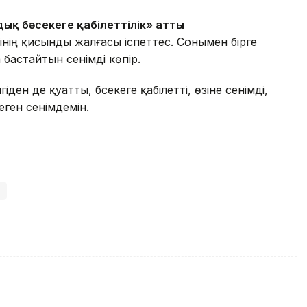
ық бәсекеге қабілеттілік» атты
ің қисынды жалғасы іспеттес. Сонымен бірге
бастайтын сенімді көпір.
ден де қуатты, бәсекеге қабілетті, өзіне сенімді,
еген сенімдемін.
)