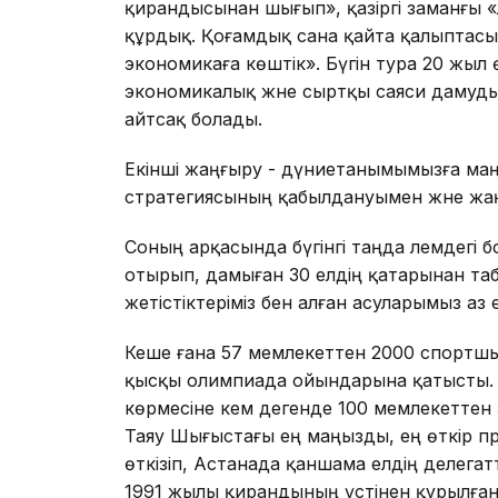
қирандысынан шығып», қазіргі заманғы 
құрдық. Қоғамдық сана қайта қалыптас
экономикаға көштік». Бүгін тура 20 жыл ө
экономикалық және сыртқы саяси дамудың
айтсақ болады.
Екінші жаңғыру - дүниетанымымызға маңы
стратегиясының қабылдануымен және жа
Соның арқасында бүгінгі таңда әлемдегі б
отырып, дамыған 30 елдің қатарынан таб
жетістіктеріміз бен алған асуларымыз аз 
Кеше ғана 57 мемлекеттен 2000 спортшы 
қысқы олимпиада ойындарына қатысты. 
көрмесіне кем дегенде 100 мемлекеттен
Таяу Шығыстағы ең маңызды, ең өткір пр
өткізіп, Астанада қаншама елдің делега
1991 жылы қирандының үстінен құрылған 