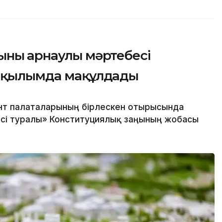
ның арнаулы мәртебесі
 оқылымда мақұлдады
нт палаталарының бірлескен отырысында
сі туралы» Конституциялық заңының жобасы