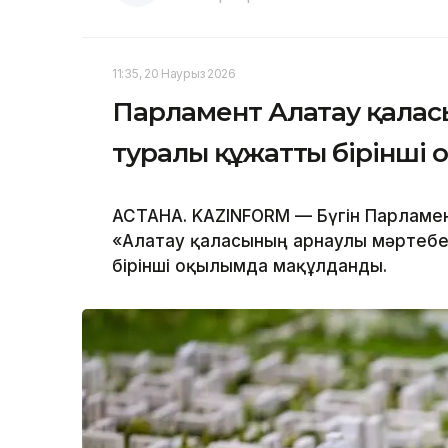
11:35, 20 Наурыз 2026
Парламент Алатау қаласы
туралы құжатты бірінші
АСТАНА. KAZINFORM — Бүгін Парламе
«Алатау қаласының арнаулы мәртебе
бірінші оқылымда мақұлданды.