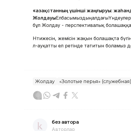
«Қазақстанның үшінші жаңғыруы: жаһанд
Жолдауы
ЕлбасымыздыңалдағыҮндеулерін
бұл Жолдау - перспективалық болашаққа 
Нәтижесін, жемісін жақын болашақта бүгінгі
әл-ауқатты ел ретінде татитын боламыз д
Жолдау
«Золотые перья» (служебная
без автора
Авторлар