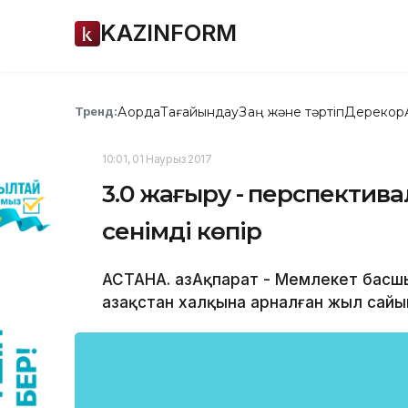
KAZINFORM
Ақорда
Тағайындау
Заң және тәртіп
Дерекқор
Тренд:
10:01, 01 Наурыз 2017
3.0 жаңғыру - перспекти
сенімді көпір
АСТАНА. ҚазАқпарат - Мемлекет басш
Қазақстан халқына арналған жыл са