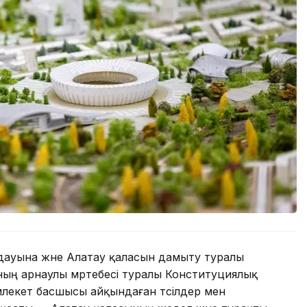
ауына және Алатау қаласын дамыту туралы
ның арнаулы мәртебесі туралы Конституциялық
емлекет басшысы айқындаған тәсілдер мен