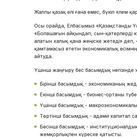
Жалпы қазақ елі ғана емес, бүкіл «әлем қ
Осы орайда, Елбасымыз «Қазақстанды Үш
«Болашағын айқындап, сын-қатерлерді к
алатын халық қана жеңіске жетеді» деп, «
қамтамасыз ететін экономикалық өсімнің
айтуда.
Үшінші жаңғыру бес басымдық негізінде 
Бірінші басымдық - экономиканың жед
Екінші басымдық - бизнес-ортаны түбег
Үшінші басымдық - макроэкономикалы
Төртінші басымдық - адами капитал с
Бесінші басымдық - институционалдық ө
жемқорлықпен күреске қатысты.