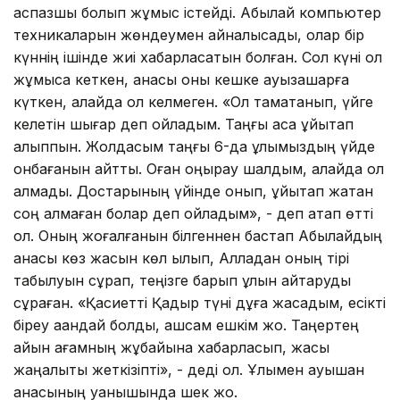
аспазшы болып жұмыс істейді. Абылай компьютер
техникаларын жөндеумен айналысады, олар бір
күннің ішінде жиі хабарласатын болған. Сол күні ол
жұмысқа кеткен, анасы оны кешке ауызашарға
күткен, алайда ол келмеген. «Ол тамақтанып, үйге
келетін шығар деп ойладым. Таңғы асқа ұйықтап
қалыппын. Жолдасым таңғы 6-да ұлымыздың үйде
қонбағанын айтты. Оған қоңырау шалдым, алайда ол
алмады. Достарының үйінде қонып, ұйықтап жатқан
соң алмаған болар деп ойладым», - деп атап өтті
ол. Оның жоғалғанын білгеннен бастап Абылайдың
анасы көз жасын көл қылып, Алладан оның тірі
табылуын сұрап, теңізге барып ұлын қайтаруды
сұраған. «Қасиетті Қадыр түні дұға жасадым, есікті
біреу қаққандай болды, ашсам ешкім жоқ. Таңертең
қайын ағамның жұбайына хабарласып, жақсы
жаңалықты жеткізіпті», - деді ол. Ұлымен қауышқан
анасының қуанышында шек жоқ.