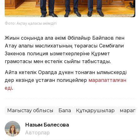
Фото: Ақтау қаласы әкімдігі
Жиын соңында қала әкімі Әбілқайыр Байпақов пен
Ақтау қалалық мәслихатының төрағасы Сембіғали
Зәкенов полиция қызметкерлеріне Құрмет
грамотасы мен естелік сыйлық табыстады.
Айта кетелік Оралда дүкен тонаған қылмыскерді
дер кезінде ұстаған полицейлер
марапатталған
еді
.
Маңғыстау облысы
Бала
Құтқарушылар
марапа
Назым Бөлесова
Авторлар