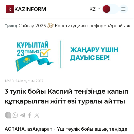
KAZINFORM
KZ
Сайлау-2026
Конституциялық реформа
Арнайы жо
Тренд:
13:33, 24 Маусым 2017
3 тәулік бойы Каспий теңізінде қалып
құтқарылған жігіт өзі туралы айтты
АСТАНА. ҚазАқпарат - Үш тәулік бойы ашық теңізде