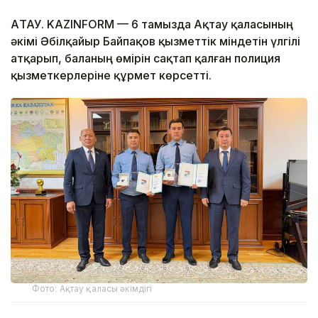
АҚТАУ. KAZINFORM — 6 тамызда Ақтау қаласының
әкімі Әбілқайыр Байпақов қызметтік міндетін үлгілі
атқарып, баланың өмірін сақтап қалған полиция
қызметкерлеріне құрмет көрсетті.
Фото: Ақтау қаласы әкімдігі