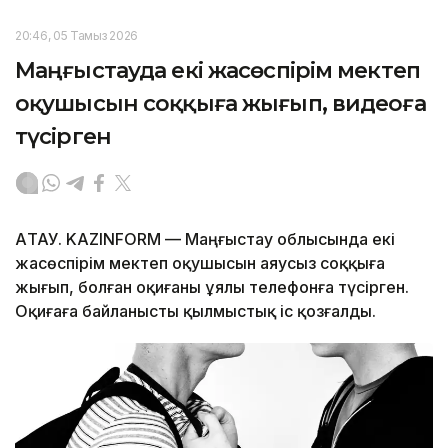
20:46, 05 Тамыз 2026
Маңғыстауда екі жасөспірім мектеп
оқушысын соққыға жығып, видеоға
түсірген
АҚТАУ. KAZINFORM — Маңғыстау облысында екі
жасөспірім мектеп оқушысын аяусыз соққыға
жығып, болған оқиғаны ұялы телефонға түсірген.
Оқиғаға байланысты қылмыстық іс қозғалды.