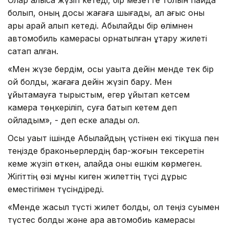
болып, оның досы жағаға шығады, ал ағыс оны
ары қарай алып кетеді. Абылайды бір өлімнен
автомобиль камерасы орнатылған құтқару жилеті
сақтап қалған.
«Мен жүзе бердім, осы уақытқа дейін менде тек бір
ой болды, жағаға дейін жүзіп бару. Мен
ұйықтамауға тырыстым, егер ұйықтап кетсем
камера төңкеріліп, суға батып кетем деп
ойладым», - деп еске алады ол.
Осы уақыт ішінде Абылайдың үстінен екі тікұшақ пен
теңізде браконьерлердің бар-жоғын тексеретін
кеме жүзіп өткен, алайда оны ешкім көрмеген.
Жігіттің өзі мұны киген жилеттің түсі дұрыс
еместігімен түсіндіреді.
«Менде жасыл түсті жилет болды, ол теңіз суымен
түстес болды және қара автомобиь камерасы