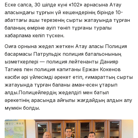
Еске салсақ, 30 шілде күні «102» арнасына Ақтау
қаласындағы тұрғын үй кешендерінің бірінде 10-
қабаттағы ашық терезенің сыртқы жақтауында тұрған
баланың өміріне қауіп төніп тұрғаны туралы
хабарлама келіп түскен.
Оқиға орнына жедел жеткен Ақтау қаласы Полиция
басқармасы Патрульдік полиция батальонының
қызметкерлері — полиция лейтенанты Данияр
Татиев пен полиция капитаны Ержан Кокенов
кәсіби әрі үйлесімді әрекет етіп, ғимараттың сыртқы
жақтауында тұрған баланы аман-есен құтқарып
қалды.Полицейлердің жеделдігі мен батыл
әрекетінің арқасында қайғылы жағдайдың алдын алу
мүмкін болды.