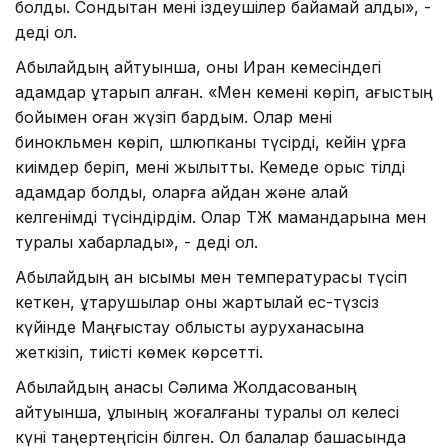
болды. Сондықтан мені іздеушілер байқамай қалды», -
деді ол.
Абылайдың айтуынша, оны Иран кемесіндегі
адамдар құтқарып алған. «Мен кемені көріп, ағыстың
бойымен оған жүзіп бардым. Олар мені
бинокльмен көріп, шлюпканы түсірді, кейін құрғақ
киімдер беріп, мені жылытты. Кемеде орыс тілді
адамдар болды, оларға қайдан және қалай
келгенімді түсіндірдім. Олар ТЖ мамандарына мен
туралы хабарлады», - деді ол.
Абылайдың қан қысымы мен температурасы түсіп
кеткен, құтқарушылар оны жартылай ес-түзсіз
күйінде Маңғыстау облыстық ауруханасына
жеткізіп, тиісті көмек көрсетті.
Абылайдың анасы Сәлима Жолдасованың
айтуынша, ұлының жоғалғаны туралы ол келесі
күні таңертеңгісін білген. Ол балалар бақшасында