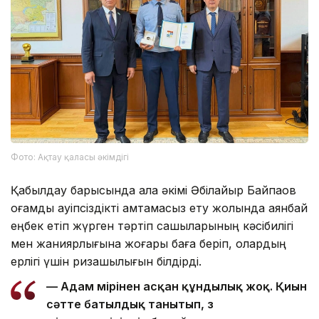
Фото: Ақтау қаласы әкімдігі
Қабылдау барысында қала әкімі Әбілқайыр Байпақов
қоғамдық қауіпсіздікті қамтамасыз ету жолында аянбай
еңбек етіп жүрген тәртіп сақшыларының кәсібилігі
мен жанқиярлығына жоғары баға беріп, олардың
ерлігі үшін ризашылығын білдірді.
— Адам өмірінен асқан құндылық жоқ. Қиын
сәтте батылдық танытып, өз