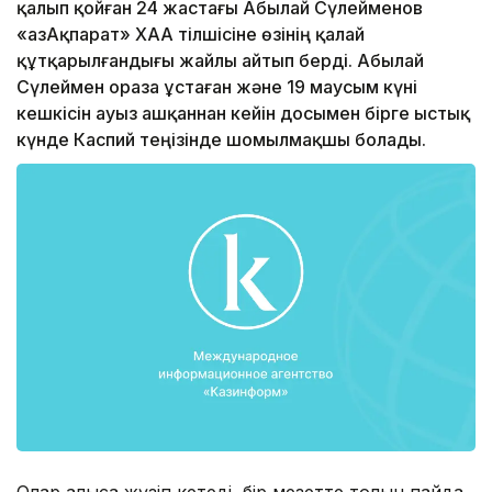
қалып қойған 24 жастағы Абылай Сүлейменов
«ҚазАқпарат» ХАА тілшісіне өзінің қалай
құтқарылғандығы жайлы айтып берді. Абылай
Сүлеймен ораза ұстаған және 19 маусым күні
кешкісін ауыз ашқаннан кейін досымен бірге ыстық
күнде Каспий теңізінде шомылмақшы болады.
Олар алысқа жүзіп кетеді, бір мезетте толқын пайда