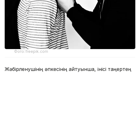
Фото:freepik.com
Жәбірленушінің әпкесінің айтуынша, інісі таңертең
дүкенге шыққан кезде оны 16-17 жастағы екі
жасөспірім күтіп тұрған. Олар мектеп оқушысын
танысына қоңырау шалып, сыртқа шақыруға
мәжбүрлеген. Алайда шақырылған жасөспірім
сыртқа шығудан бас тартқан соң, күдіктілер баланы
соққыға жығып, әрекеттерін бейнежазбаға түсірген.
Осы жағдайдан кейін жәбірленуші ауруханаға
жеткізілген. Облыстық денсаулық сақтау