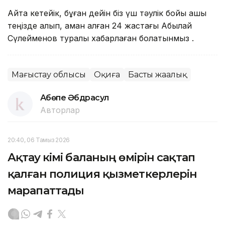
Айта кетейік, бұған дейін біз үш тәулік бойы ашық
теңізде қалып, аман қалған 24 жастағы Абылай
Сүлейменов туралы хабарлаған болатынмыз .
Маңғыстау облысы
Оқиға
Басты жаңалық
Ақбөпе Әбдрасул
Авторлар
20:40, 06 Тамыз 2026
Ақтау әкімі баланың өмірін сақтап
қалған полиция қызметкерлерін
марапаттады