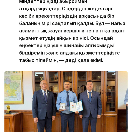
міндеттеріңізді абыроймен
атқардыңыздар. Сіздердің жедел әрі
кәсіби әрекеттеріңіздің арқасында бір
баланың өмірі сақталып қалды. Бұл — нағыз
азаматтық жауапкершілік пен антқа адал
қызмет етудің айқын көрінісі. Осындай
еңбектеріңіз үшін шынайы алғысымды
білдіремін және алдағы қызметтеріңізге
табыс тілеймін, — деді қала әкімі.