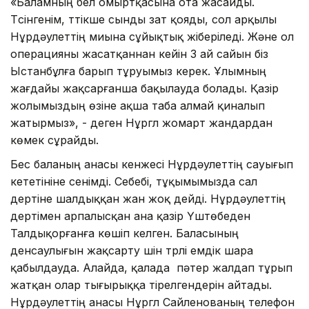
«Баламның бел омыртқасына ота жасайды.
Түсінгенім, түтікше сынды зат қояды, сол арқылы
Нұрдәулеттің миына сұйықтық жіберіледі. Және ол
операцияны жасатқаннан кейін 3 ай сайын біз
Ыстанбұлға барып тұруымыз керек. Ұлымның
жағдайы жақсарғанша бақылауда болады. Қазір
жолымыздың өзіне ақша таба алмай қиналып
жатырмыз», - деген Нұргүл жомарт жандардан
көмек сұрайды.
Бес баланың анасы кенжесі Нұрдәулеттің сауығып
кететініне сенімді. Себебі, тұқымымызда сал
дертіне шалдыққан жан жоқ дейді. Нұрдәулеттің
дертімен арпалысқан ана қазір Үштөбеден
Талдықорғанға көшіп келген. Баласының
денсаулығын жақсарту үшін түрлі емдік шара
қабылдауда. Алайда, қалада пәтер жалдап тұрып
жатқан олар тығырыққа тірелгендерін айтады.
Нұрдәулеттің анасы Нұргүл Сайленованың телефон