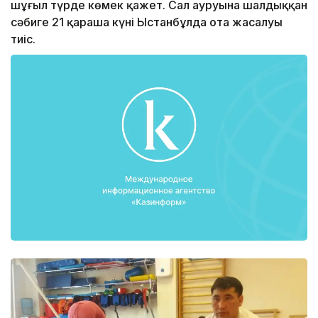
шұғыл түрде көмек қажет. Сал ауруына шалдыққан
сәбиге 21 қараша күні Ыстанбұлда ота жасалуы
тиіс.