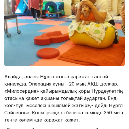
Алайда, анасы Нұргүл жолға қаражат таппай
қиналуда. Операция құны - 20 мың АҚШ доллар.
«Милосердие» қайырымдылық қоры Нұрдәулеттің
отасына қажет ақшаны толықтай аударған. Енді
жол-пұл мәселесі шешілмей жатыр»,- дейді Нұргүл
Сайленова. Қолы қысқа отбасына кемінде 350 мың
теңге көлемінде қаражат қажет.