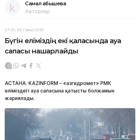
Самал Қабышева
Авторлар
07:30, 06 Тамыз 2026
Бүгін еліміздің екі қаласында ауа
сапасы нашарлайды
АСТАНА. KAZINFORM – «Қазгидромет» РМК
еліміздегі ауа сапасына қатысты болжамын
жариялады.