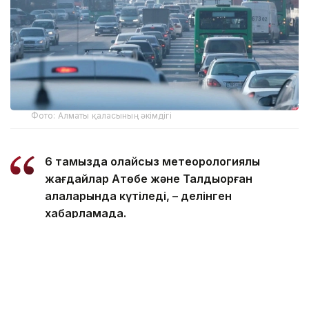
Фото: Алматы қаласының әкімдігі
6 тамызда қолайсыз метеорологиялық
жағдайлар Ақтөбе және Талдықорған
қалаларында күтіледі, – делінген
хабарламада.
Қолайсыз метеорологиялық жағдайлар –
атмосфералық ауаның беткі қабатында зиянды
(ластаушы) заттардың шоғырлануына ықпал ететін
қысқамерзімді метеофакторлардың (тымық ауа
райы, жеңіл жел, тұман, инверсия) жиынтығы.