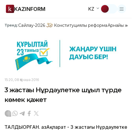
KAZINFORM
KZ
Сайлау-2026
Конституциялық реформа
Арнайы жо
Тренд:
15:20, 08 Қараша 2016
3 жастағы Нұрдәулетке шұғыл түрде
көмек қажет
ТАЛДЫҚОРҒАН. ҚазАқпарат - 3 жастағы Нұрдәулетке