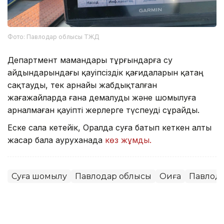
Фото: Павлодар облысы ТЖД
Департмент мамандары тұрғындарға су
айдындарындағы қауіпсіздік қағидаларын қатаң
сақтауды, тек арнайы жабдықталған
жағажайларда ғана демалуды және шомылуға
арналмаған қауіпті жерлерге түспеуді сұрайды.
Еске сала кетейік, Оралда суға батып кеткен алты
жасар бала ауруханада
көз жұмды.
Суға шомылу
Павлодар облысы
Оқиға
Павлод
Мұрат Аяған
Авторлар