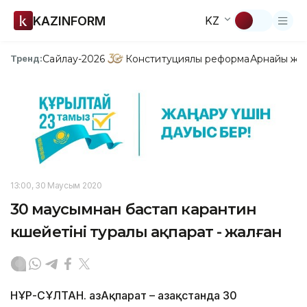
KAZINFORM
KZ
Сайлау-2026
Конституциялық реформа
Арнайы жо
Тренд:
13:00, 30 Маусым 2020
30 маусымнан бастап карантин
күшейетіні туралы ақпарат - жалған
НҰР-СҰЛТАН. ҚазАқпарат – Қазақстанда 30