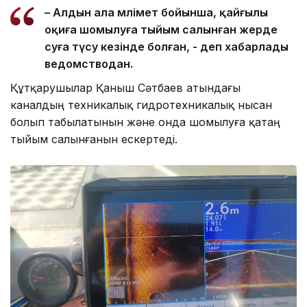
– Алдын ала мәлімет бойынша, қайғылы
оқиға шомылуға тыйым салынған жерде
суға түсу кезінде болған, - деп хабарлады
ведомстводан.
Құтқарушылар Қаныш Сәтбаев атындағы
каналдың техникалық гидротехникалық нысан
болып табылатынын және онда шомылуға қатаң
тыйым салынғанын ескертеді.