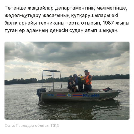
Төтенше жағдайлар департаментінің мәліметінше,
жедел-құтқару жасағының құтқарушылары екі
бірлік арнайы техниканы тарта отырып, 1987 жылы
туған ер адамның денесін судан алып шыққан.
Фото: Павлодар облысы ТЖД