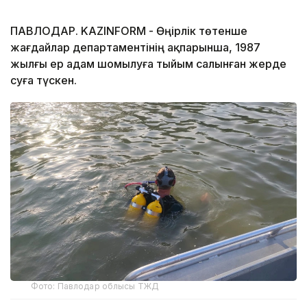
ПАВЛОДАР. KAZINFORM - Өңірлік төтенше
жағдайлар департаментінің ақпарынша, 1987
жылғы ер адам шомылуға тыйым салынған жерде
суға түскен.
Фото: Павлодар облысы ТЖД