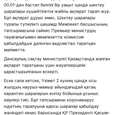
00.01-ден бастап белгілі бір уақыт ішінде шектеу
шаралары күшейтілетіні жайлы ақпарат тарап жүр.
Бұл ақпарат дұрыс емес. Шектеу шаралары
туралы түпкілікті шешімді Мемлекет басшысының
тапсырмасына сәйкес Премьер-министрдің
төрағалығымен мемлекеттік комиссия
қабылдайды» делінген ведомство таратқан
мәліметте.
Денсаулық сақтау министрлігі Қазақстанда жалған
ақпарат таратқаны үшін жауапкершілік
қарастырылғанын ескерті.
Еске сала кетсек, Үкімет 2 күннің ішінде осы
жылдың наурыз-мамыр айындағыдай қатаң
карантин шараларын енгізу бойынша ұсыныс
әзірлеуі тиіс. Бұл тапсырманы коронавирус
індетінің таралуына қарсы шаралар қабылдау
жөніндегі кеңес барысында ҚР Президенті Қасым-