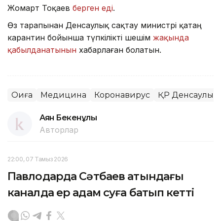
Жомарт Тоқаев
берген еді
.
Өз тарапынан Денсаулық сақтау министрі қатаң
карантин бойынша түпкілікті шешім
жақында
қабылданатынын
хабарлаған болатын.
Оқиға
Медицина
Коронавирус
ҚР Денсаулық с
Аян Бекенұлы
Авторлар
22:00, 07 Тамыз 2026
Павлодарда Сәтбаев атындағы
каналда ер адам суға батып кетті