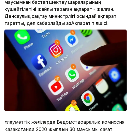
маусымнан бастап шектеу шараларының
күшейтілетіні жайлы тараған ақпарат - жалған.
Денсаулық сақтау министрлігі осындай ақпарат
таратты, деп хабарлайды ҚазАқпарат тілшісі.
«Әлеуметтік желілерде Ведомствоаралық комиссия
Қазақстанда 2020 жылдың 30 маусымы сағат