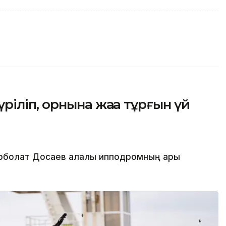
іліп, орнына жаңа тұрғын үй
рболат Досаев қалалық ипподромның ары