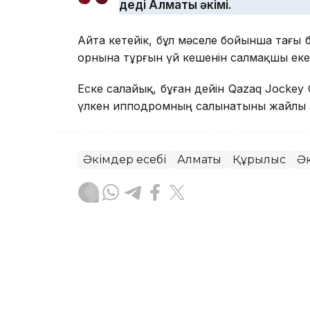
деді Алматы әкімі.
Айта кетейік, бұл мәселе бойынша тағы 
орнына тұрғын үй кешенін салмақшы екен
Еске салайық, бұған дейін Qazaq Jocke
үлкен ипподромның салынатыны жайлы
Әкімдер есебі
Алматы
Құрылыс
Ә
Думан Арғынгелді
Авторлар