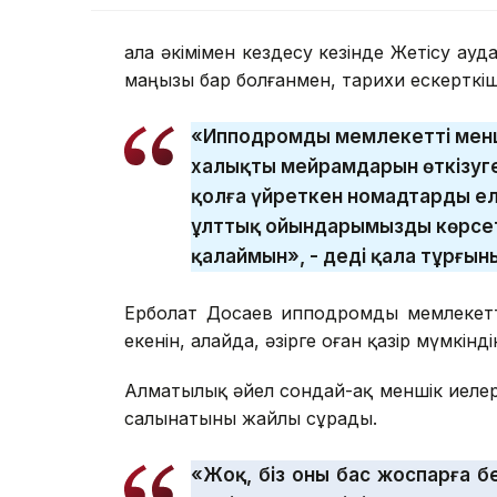
Қала әкімімен кездесу кезінде Жетісу а
маңызы бар болғанмен, тарихи ескерткішт
«Ипподромды мемлекеттің менші
халықтың мейрамдарын өткізуг
қолға үйреткен номадтардың ел
ұлттық ойындарымызды көрсет
қалаймын», - деді қала тұрғын
Ерболат Досаев ипподромды мемлекетті
екенін, алайда, әзірге оған қазір мүмкінд
Алматылық әйел сондай-ақ меншік иелер
салынатыны жайлы сұрады.
«Жоқ, біз оны бас жоспарға бек