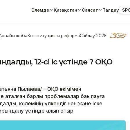
Әлемде
Қазақстан
Саясат
Талдау
SP
Арнайы жоба
Конституциялық реформа
Сайлау-2026
далды, 12-сі іс үстінде ? ОҚО
Татьяна Пылаева/ – ОҚО әкімімен
 аталған барлық проблемалар бақылауға
лды, көлемінің үлкендігінен және іске
 орындалу үстінде қалып отыр.