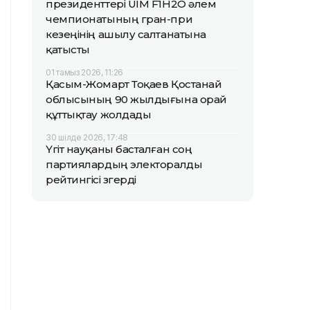
президенттері UIM F1H2O әлем
чемпионатының гран-при
кезеңінің ашылу салтанатына
қатысты
01 тамыз 2026, 11:26
Қасым-Жомарт Тоқаев Қостанай
облысының 90 жылдығына орай
құттықтау жолдады
30 шілде 2026, 17:48
Үгіт науқаны басталған соң
партиялардың электоралды
рейтингісі өзгерді