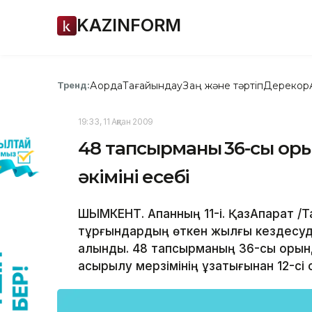
KAZINFORM
Ақорда
Тағайындау
Заң және тәртіп
Дерекқор
Тренд:
19:33, 11 Ақпан 2009
48 тапсырманың 36-сы орын
әкімінің есебі
ШЫМКЕНТ. Ақпанның 11-і. ҚазАқпарат /
тұрғындардың өткен жылғы кездесуде
алынды. 48 тапсырманың 36-сы орында
асырылу мерзімінің ұзақтығынан 12-сі