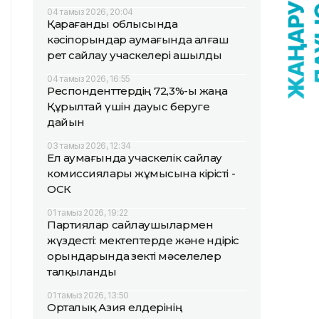
04 тамыз 2026, 20:04
Қарағанды облысында
кәсіпорындар аумағында алғаш
рет сайлау учаскелері ашылды
04 тамыз 2026, 16:55
Респонденттердің 72,3%-ы жаңа
Құрылтай үшін дауыс беруге
дайын
03 тамыз 2026, 12:34
Ел аумағында учаскелік сайлау
комиссиялары жұмысына кірісті -
ОСК
01 тамыз 2026, 19:22
Партиялар сайлаушылармен
жүздесті: мектептерде және өндіріс
орындарында өзекті мәселелер
талқыланды
01 тамыз 2026, 13:50
Орталық Азия елдерінің