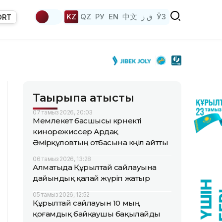
KZ
QZ
РУ
EN
中文
ق ز
ЎЗ
ORT
Тақырыпқа қатысты
07 тамыз 2026, 20:03
Мемлекет басшысы көрнекті
кинорежиссер Ардақ
Әмірқұловтың отбасына көңіл айтты
06 тамыз 2026, 13:28
Алматыда Құрылтай сайлауына
дайындық қалай жүріп жатыр
05 тамыз 2026, 12:52
Құрылтай сайлауын 10 мың
қоғамдық байқаушы бақылайды