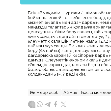
Бүгін аймақ әкімі Нұрғали Әшімов облы
бойынша егжей-тегжейлі есеп берді, де
қызметі ең алдымен адамдардың үнемі қ
маңызды талаптарын қолдауға арналған
денсаулығы, білім беру сапасы, табыст
жұмыссыздық деңгейін төмендету», ? д
әлеуметтік сала үшін ? өткен жылы 127,2
пайызы жұмсалды. Биылғы жылы әлеуметт
беру (43 пайыз) және денсаулық сақтау
дағдарысқа қарамай кәсіпорындардың 
дамуда. Әлеуметтік-экономикалық даму
«Әлемдік қаржы дағдарысы біздің облы
біздер облыс адамдарының өміріне әс
қолданудамыз», ? деді әкім.
Әкімдер есебі
Аймақ
Басқа мемлеке