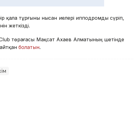
бір қала тұрғыны нысан иелері ипподромды сүріп,
ін жеткізді.
y Club төрағасы Мақсат Ахаев Алматының шетінде
 айтқан
болатын
.
кім