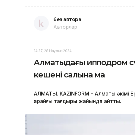
без автора
Авторлар
14:27, 28 Наурыз 2024
Алматыдағы ипподром сүр
кешені салына ма
АЛМАТЫ. KAZINFORM - Алматы әкімі Е
қарайғы тағдыры жайында айтты.