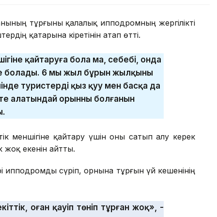
уданының тұрғыны қалалық ипподромның жергілікті
ердің қатарына кіретінін атап өтті.
гіне қайтаруға бола ма, себебі, онда
е болады. 6 мың жыл бұрын жылқыны
інде туристерді қыз қуу мен басқа да
е алатындай орынның болғанын
ы.
к меншігіне қайтару үшін оны сатып алу керек
ік жоқ екенін айтты.
і ипподромды сүріп, орнына тұрғын үй кешенінің
іттік, оған қауіп төніп тұрған жоқ», -