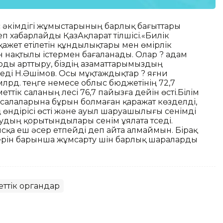
с әкімдігі жұмыстарының барлық бағыттары
п хабарлайды ҚазАқпарат тілшісі.«Билік
ажет етілетін құндылықтары мен өмірлік
 нақтылы істермен бағаланады. Олар ? адам
арды арттыру, біздің азаматтарымыздың
еді Н.Әшімов. Осы мұқтаждықтар ? яғни
 млрд. теңге немесе облыс бюджетінің 72,7
ік саланың үлесі 76,7 пайызға дейін өсті.Білім
 салаларына бұрын болмаған қаражат көзделді,
өндірісі өсті және ауыл шаруашылығы сенімді
дың қорытындылары сенім ұялата түседі.
сқа еш әсер етпейді деп айта алмаймын. Бірақ
ерін барынша жұмсарту үшін барлық шараларды
ттік органдар