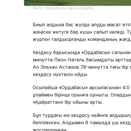
Фото: «Ордабасы» футбол клубы
Биыл алдына бас жүлде алуды мақсат етіп 
жеңіске жетуге бар күшн салып келеді. 
жүрген талдықорғандық команданың жағда
Кездесу барысында «Ордабасы» сапынан 
минутта Леон Натель басымдықты арттыр
Ал Эльхан Астанов 78-минутта тағы бір
кездесу нүктесін қойды.
Осылайша «Ордабасы» қарсыласынан 4:0 е
ұпаймен бірінші орынға орнықты. Олардың
«Қайраттан» бір ойыны артық.
Бұл турдағы екі кездесу кейінге қалдыры
белгіленген. Алдымен 8 тамызда үш кезде
жоспарланған.