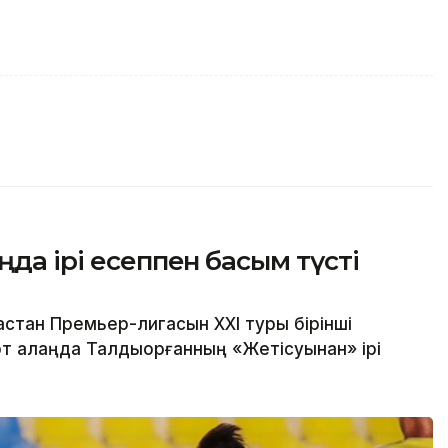
ңда ірі есеппен басым түсті
стан Премьер-лигасын ХХІ туры бірінші
 алаңда Талдықорғанның «Жетісуынан» ірі