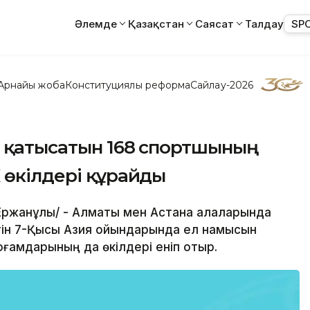
Әлемде
Қазақстан
Саясат
Талдау
SP
Арнайы жоба
Конституциялық реформа
Сайлау-2026
а қатысатын 168 спортшының
 өкілдері құрайды
 Ержанұлы/ - Алматы мен Астана қалаларында
етін 7-Қысқы Азия ойындарында ел намысын
қоғамдарының да өкілдері еніп отыр.