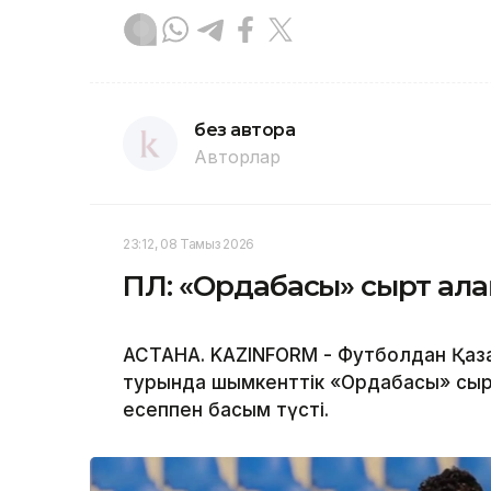
без автора
Авторлар
23:12, 08 Тамыз 2026
ҚПЛ: «Ордабасы» сырт ала
АСТАНА. KAZINFORM - Футболдан Қазақ
турында шымкенттік «Ордабасы» сырт
есеппен басым түсті.