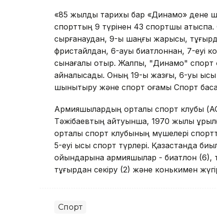
«85 жылдық тарихы бар «Динамо» дене ш
спорттың 9 түрінен 43 спортшы қатыспақ
сырғанаудан, 9-ы шаңғы жарысы, тұғырд
фристайлдан, 6-ауы биатлоннан, 7-еуі ко
сынағалы отыр. Жалпы, "Динамо" спорт 
айналысады. Оның 19-ы жазғы, 6-уы қысқы
шынықтыру және спорт қоғамы Спорт бас
Армияшылардың орталық спорт клубы (А
Тәжібаевтың айтуынша, 1970 жылы құрыл
орталық спорт клубының мүшелері спортт
5-еуі қысқы спорт түрлері. Қазақстанда б
ойындарына армияшылар - биатлон (6), 
тұғырдан секіру (2) және конькимен жүгі
Спорт