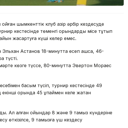
қойған шымкенттік клуб қазір әрбір кездесуде
Турнир кестесінде төменгі орындарды місе тұтып
йын жақсартуға күші келер емес.
Эльхан Астанов 18-минутта есеп ашса, 46-
а түсті.
 мәрте көзге түссе, 80-минутта Эвертон Мораес
себімен басым түсіп, турнир кестесінде 49
 екінші орында 45 ұпаймен келе жатқан
лды. Ал қалған ойындар 8 және 9 тамыз күндеріне
су өткізілсе, 9 тамызға үш кездесу