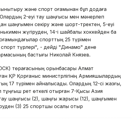
ынықтыру және спорт қоғамынан бұл додаға
. Олардың 2-еуі тау шаңғысы мен мәнерлеп
ан шаңғымен секіру және шорт-тректен, 5-еуі
нькимен жүгіруден, 14-і шайбалы хоккейден бақ
қоғамындағылар спорттың 25 түрімен
 спорт түрлері", - дейді "Динамо" дене
қармасының бастығы Николай Князев.
ОСК) төрағасының орынбасары Алмат
ған ҚР Қорғаныс министрлігінің Армияшылардың
ың 17 түрімен айналысады. Олардың 12-сі жазғы,
иыл тұңғыш рет өткелі отырған 7-Қысқы Азия
тау шаңғысы (2), шаңғы жарысы (12), шаңғымен
руден (3) 25 спортшы қосқалы отыр