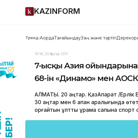
KAZINFORM
Ақорда
Тағайындау
Заң және тәртіп
Дерекқор
Тренд:
16:18, 20 Қаңтар 2011
7-Қысқы Азия ойындарын
68-ін «Динамо» мен АОСК
АЛМАТЫ. 20 қаңтар. ҚазАқпарат /Ерлік
30 қаңтар мен 6 ақпан аралығында өт
қорғайтын ұлттық құрама сапына спорт 