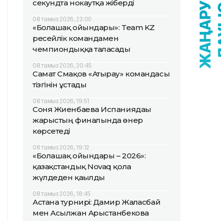
секундта нокаутқа жіберді
08 тамыз 2026, 22:00
«Болашақ ойындары»: Team KZ
ресейлік командамен
чемпиондыққа таласады
08 тамыз 2026, 20:45
Самат Смақов «Атырау» командасы
тізгінін ұстады
08 тамыз 2026, 19:51
Соня Жиенбаева Испаниядағы
жарыстың финалында өнер
көрсетеді
08 тамыз 2026, 19:12
«Болашақ ойындары – 2026»:
қазақстандық Novaq қола
жүлдеден қағылды
08 тамыз 2026, 18:45
Астана турнирі: Дамир Жалғасбай
мен Асылжан Арыстанбекова