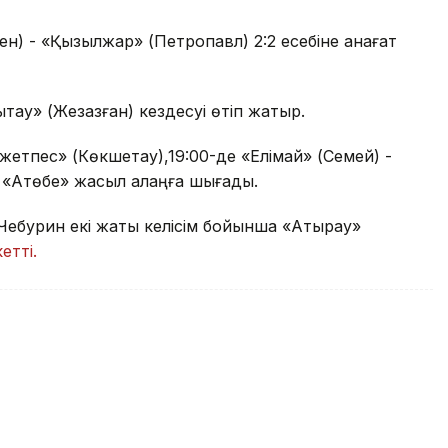
ен) - «Қызылжар» (Петропавл) 2:2 есебіне қанағат
лытау» (Жезқазған) кездесуі өтіп жатыр.
қжетпес» (Көкшетау),19:00-де «Елімай» (Семей) -
 «Ақтөбе» жасыл алаңға шығады.
 Чебурин екі жақты келісім бойынша «Атырау»
кетті.