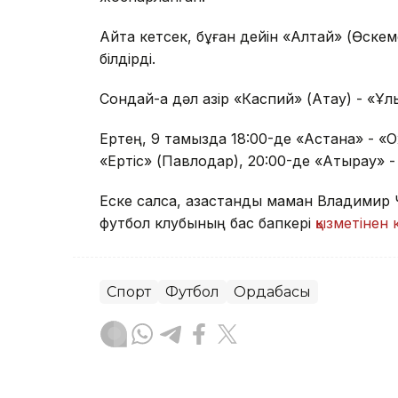
Айта кетсек, бұған дейін «Алтай» (Өскем
білдірді.
Сондай-ақ дәл қазір «Каспий» (Ақтау) - «Ұ
Ертең, 9 тамызда 18:00-де «Астана» - «О
«Ертіс» (Павлодар), 20:00-де «Атырау» -
Еске салсақ, қазақстандық маман Владимир
футбол клубының бас бапкері
қызметінен 
Спорт
Футбол
Ордабасы