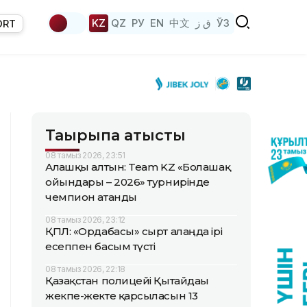
KZ
QZ
РУ
EN
中文
ق ز
ЎЗ
ORT
Тақырыпқа қатысты
08 тамыз 2026, 23:51
Алғашқы алтын: Team KZ «Болашақ
ойындары – 2026» турнирінде
чемпион атанды
08 тамыз 2026, 23:12
ҚПЛ: «Ордабасы» сырт алаңда ірі
есеппен басым түсті
08 тамыз 2026, 22:18
Қазақстан полицейі Қытайдағы
жекпе-жекте қарсыласын 13