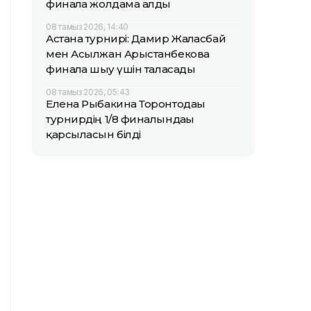
финалға жолдама алды
08 тамыз 2026, 14:40
Астана турнирі: Дамир Жалғасбай
мен Асылжан Арыстанбекова
финалға шығу үшін таласады
08 тамыз 2026, 05:43
Елена Рыбакина Торонтодағы
турнирдің 1/8 финалындағы
қарсыласын білді