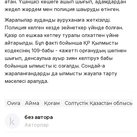
атқан. Үшіншісі көшеге қашып шығып, адамдардан
жедел жәрдем мен полиция шақыруды өтінген.
Жаралылар аудандық ауруханаға жеткізілді.
Полиция келген кезде зейнеткер үйінде болған.
Қазір ол ешжаққа кетпеу туралы қолхатпен үйіне
қайтарылды. Бұл факті бойынша ҚР Қылмыстық
кодексінің 109-бабы - «қажетті қорғанудың шегінен
шығып, денсаулыққа ауыр зиян келтіру» бабы
бойынша қылмыстық іс қозғалды. Сондай-ақ
жараланғандарды да қылмыстық жауапқа тарту
мәселесі қаралуда.
Оқиға
Аймақ
Қоғам
Солтүстік Қазақстан облысы
без автора
Авторлар