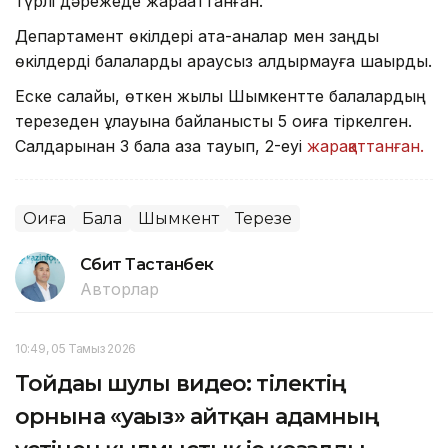
түрлі дәрежеде жарақаттанған.
Департамент өкілдері ата-аналар мен заңды
өкілдерді балаларды қараусыз қалдырмауға шақырды.
Еске салайық, өткен жылы Шымкентте балалардың
терезеден құлауына байланысты 5 оқиға тіркелген.
Салдарынан 3 бала қаза тауып, 2-еуі
жарақаттанған.
Оқиға
Бала
Шымкент
Терезе
Сәбит Тастанбек
Авторлар
10:49, 05 Тамыз 2026
Тойдағы шулы видео: тілектің
орнына «уағыз» айтқан адамның