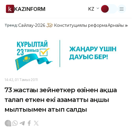
KAZINFORM
KZ
Сайлау-2026
Конституциялық реформа
Арнайы жо
Тренд:
14:42, 01 Тамыз 2011
73 жастағы зейнеткер өзінен ақша
талап еткен екі азаматты аңшы
мылтығымен атып салды