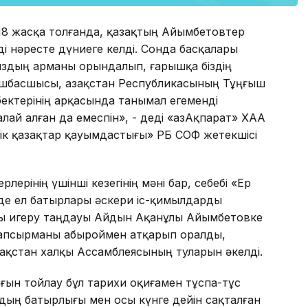
 18 жасқа толғанда, қазақтың Айымбетовтер
і нәресте дүниеге келді. Сонда басқалары
ыздың арманы орындалып, ғарышқа біздің
көшбасшысы, Қазақстан Республикасының Тұңғыш
ектерінің арқасында танымал егеменді
ай алған да емеспін», - деді «ҚазАқпарат» ХАА
ік қазақтар қауымдастығы» РҚБ СҚОФ жетекшісі
ерінің үшінші кезегінің мәні бар, себебі «Ер
інде ел батырлары әскери іс-қимылдарды
шты игеру таңдауы Айдын Ақанұлы Айымбетовке
и тапсырманы абыроймен атқарып оралды,
зақстан халқы Ассамблеясының туларын әкелді.
ғын тойлау бұл тарихи оқиғамен тұспа-тұс
здың батырлығы мен осы күнге дейін сақталған