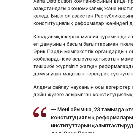
Xena Distribution компаниясының вице-п
Қазақстандағы экономикалық және инсти
келеді. Биыл ол Қазақстан Республикасы
конституциялық реформалар жөніндегі д
Канадалық іскерлік миссия құрамында Қа
ел дамуының басым бағыттарымен тікеле
Эрик Парди мемлекеттік органдардың өк
жобаларды іске асыруға қатысатын мама
тәжірибе жүргізіліп жатқан реформалард
дамуы үшін маңызын тереңірек түсінуге 
Алдағы сайлау науқанын осы өзгерістер 
дейін жүзеге асырылған конституциялық
— Менің ойымша, 23 тамызда өт
конституциялық реформаларын і
институттарын қалыптастырудың