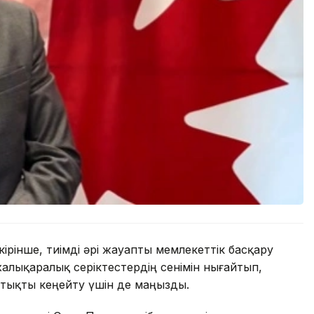
кірінше, тиімді әрі жауапты мемлекеттік басқару
халықаралық серіктестердің сенімін нығайтып,
тықты кеңейту үшін де маңызды.