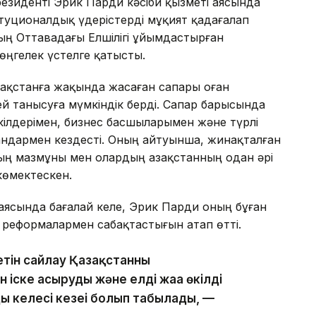
резиденті Эрик Парди кәсіби қызметі аясында
туционалдық үдерістерді мұқият қадағалап
ның Оттавадағы Елшілігі ұйымдастырған
өңгелек үстелге қатысты.
зақстанға жақында жасаған сапары оған
й танысуға мүмкіндік берді. Сапар барысында
ілдерімен, бизнес басшыларымен және түрлі
ндармен кездесті. Оның айтуынша, жинақталған
ың мазмұны мен олардың Қазақстанның одан әрі
көмектескен.
аясында бағалай келе, Эрик Парди оның бұған
 реформалармен сабақтастығын атап өтті.
етін сайлау Қазақстанның
ске асырудың және елдің жаңа өкілді
 келесі кезеңі болып табылады, —