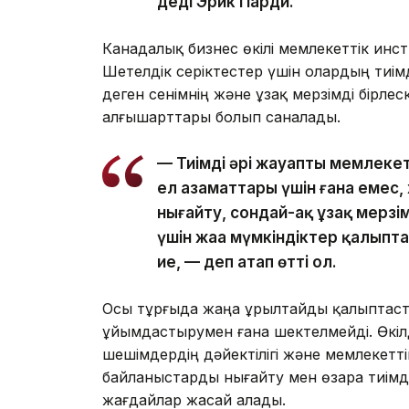
деді Эрик Парди.
Канадалық бизнес өкілі мемлекеттік ин
Шетелдік серіктестер үшін олардың тиімд
деген сенімнің және ұзақ мерзімді бір
алғышарттары болып саналады.
— Тиімді әрі жауапты мемлеке
ел азаматтары үшін ғана емес, 
нығайту, сондай-ақ ұзақ мерз
үшін жаңа мүмкіндіктер қалыпт
ие, — деп атап өтті ол.
Осы тұрғыда жаңа Құрылтайды қалыптаст
ұйымдастырумен ғана шектелмейді. Өкі
шешімдердің дәйектілігі және мемлекетті
байланыстарды нығайту мен өзара тиімд
жағдайлар жасай алады.