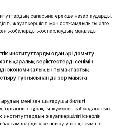
ституттардың сапасына ерекше назар аударды.
ілігі, жауапкершілігі мен болжамдылығы елге
лескен жобаларды жоспарлаудың маңызды
ттік институттарды одан әрі дамыту
халықаралық серіктестердің сенімін
імді экономикалық ынтымақтастық
астыру тұрғысынан да зор маңызға
ырудың мәні заң шығарушы билікті
лді органның тұрақты жұмысы, қабылданатын
к институттардың жауапкершілігі іскерлік
і бастамаларды іске асыру үшін қосымша