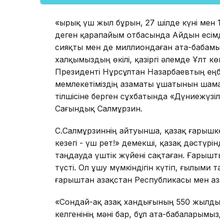
«Қырық үш жыл бұрын, 27 шілде күні мен
деген қарапайым отбасында Айдын есімд
сияқты мен де миллиондаған ата-бабам
халқымыздың өкілі, қазіргі әлемде Ұлт 
Президенті Нұрсұлтан Назарбаевтың еңб
мемлекетіміздің азаматы ұшатынын шамал
тілшісіне берген сұхбатында «Дүниежүзіл
Сағындық Салмұрзин.
С.Салмұрзиннің айтуынша, қазақ ғарышкерл
кезегі - үш рет!» демекші, қазақ дәстүр
таңдауда үштік жүйені сақтаған. Ғары
түсті. Ол ұшу мүмкіндігін күтіп, ғылым
ғарыштан Қазақстан Республикасы мен Қа
«Сондай-ақ Қазақ хандығының 550 жылды
келгенінің мәні бар, бұл ата-бабаларымы