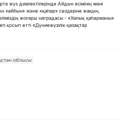
та жүз диалектілерінде Айдын есімінің мәні
ын «айбын» және «қаһар» сөздеріне жақын,
еліміздің жоғары наградасы - «Халық қаһарманы»
еп қосып өтті «Дүниежүзілік қазақтар
ақстан облысы