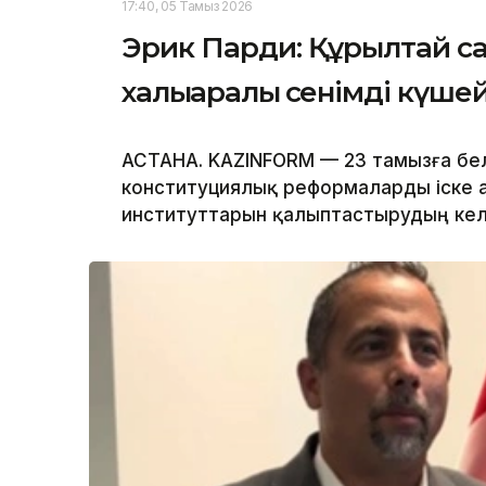
17:40, 05 Тамыз 2026
Эрик Парди: Құрылтай са
халықаралық сенімді күше
АСТАНА. KAZINFORM — 23 тамызға бел
конституциялық реформаларды іске а
институттарын қалыптастырудың кел