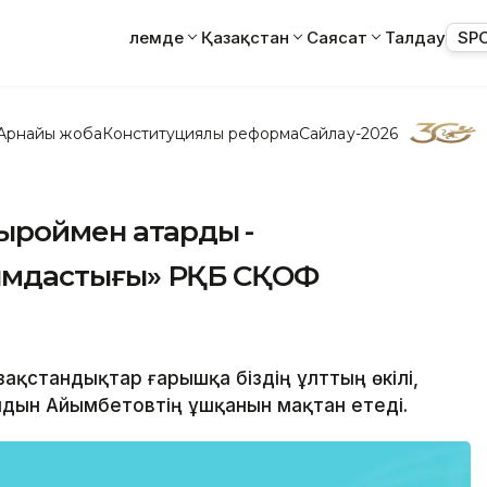
Әлемде
Қазақстан
Саясат
Талдау
SP
Арнайы жоба
Конституциялық реформа
Сайлау-2026
ыроймен атқарды -
ауымдастығы» РҚБ СҚОФ
зақстандықтар ғарышқа біздің ұлттың өкілі,
йдын Айымбетовтің ұшқанын мақтан етеді.