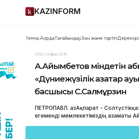
KAZINFORM
Ақорда
Тағайындау
Заң және тәртіп
Дерекқор
Тренд:
12:50, 22 Қазан 2015
А.Айымбетов міндетін аб
«Дүниежүзілік қазақтар қ
басшысы С.Салмұрзин
ПЕТРОПАВЛ. ҚазАқпарат - Солтүстікқа
егеменді мемлекетіміздің азаматы А