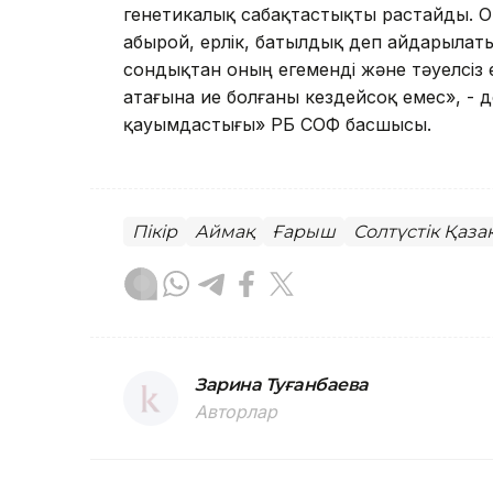
генетикалық сабақтастықты растайды. Ор
абырой, ерлік, батылдық деп айдарылат
сондықтан оның егеменді және тәуелсіз 
атағына ие болғаны кездейсоқ емес», - д
қауымдастығы» РҚБ СҚОФ басшысы.
Пікір
Аймақ
Ғарыш
Солтүстік Қаз
Зарина Туғанбаева
Авторлар