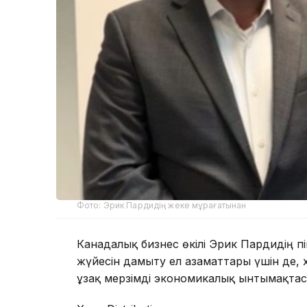
Фото: Эрик Пардидің жеке мұрағатынан
Канадалық бизнес өкілі Эрик Пардидің пі
жүйесін дамыту ел азаматтары үшін де, 
ұзақ мерзімді экономикалық ынтымақтас