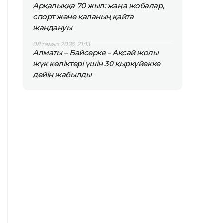
Арқалыққа 70 жыл: жаңа жобалар,
спорт және қаланың қайта
жандануы
08 тамыз 2026, 21:13
Алматы – Байсерке – Ақсай жолы
жүк көліктері үшін 30 қыркүйекке
дейін жабылды