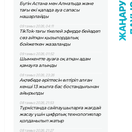
Бүгін Астана мен Алматыда және
тағы екі қалада ауа сапасы
нашарлайды
09 тамыз 2026, 04:11
TikТok-тағы тікелей эфирде бейәдеп
сөз айтқан қызылордалық
бойжеткен жазаланды
09 тамыз 2026, 01:52
Шымкентте ауаға оқ атқан адам
қамауға алынды
08 тамыз 2026, 23:26
Ақтөбеде әріптесін өлтіріп алған
кенші 13 жылға бас бостандығынан
айырылды
08 тамыз 2026, 21:53
Түркістанда сайлаушыларға жағдай
жасау үшін цифрлық технологиялар
қолданылып жатыр
08 тамыз 2026, 21:27