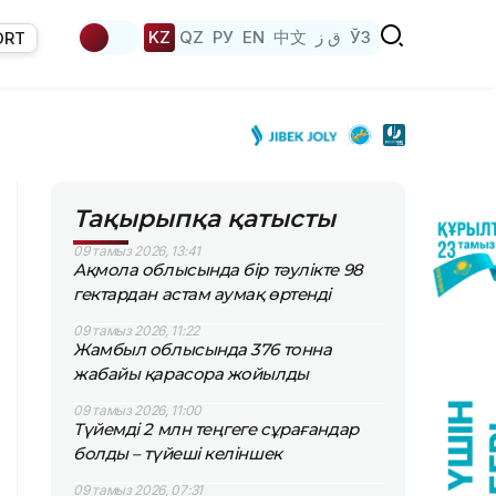
KZ
QZ
РУ
EN
中文
ق ز
ЎЗ
ORT
Тақырыпқа қатысты
09 тамыз 2026, 13:41
Ақмола облысында бір тәулікте 98
гектардан астам аумақ өртенді
09 тамыз 2026, 11:22
Жамбыл облысында 376 тонна
жабайы қарасора жойылды
09 тамыз 2026, 11:00
Түйемді 2 млн теңгеге сұрағандар
болды – түйеші келіншек
09 тамыз 2026, 07:31