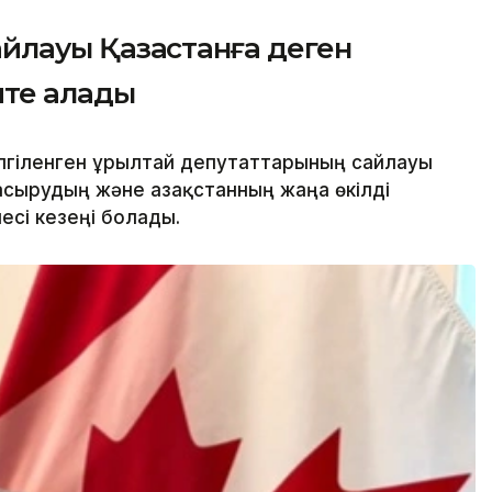
йлауы Қазақстанға деген
йте алады
гіленген Құрылтай депутаттарының сайлауы
сырудың және Қазақстанның жаңа өкілді
есі кезеңі болады.