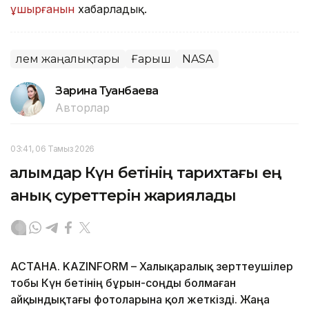
ұшырғанын
хабарладық.
Әлем жаңалықтары
Ғарыш
NASA
Зарина Туғанбаева
Авторлар
03:41, 06 Тамыз 2026
Ғалымдар Күн бетінің тарихтағы ең
анық суреттерін жариялады
АСТАНА. KAZINFORM – Халықаралық зерттеушілер
тобы Күн бетінің бұрын-соңды болмаған
айқындықтағы фотоларына қол жеткізді. Жаңа