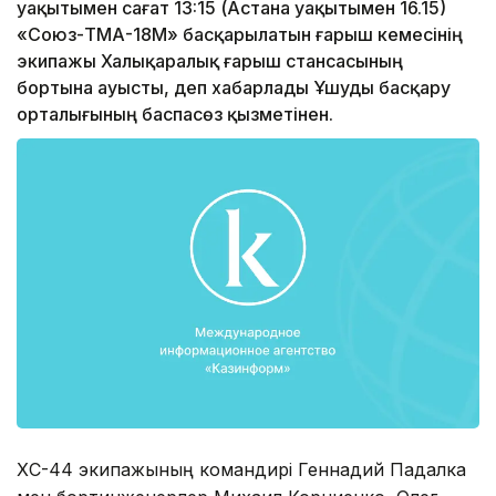
уақытымен сағат 13:15 (Астана уақытымен 16.15)
«Союз-ТМА-18М» басқарылатын ғарыш кемесінің
экипажы Халықаралық ғарыш стансасының
бортына ауысты, деп хабарлады Ұшуды басқару
орталығының баспасөз қызметінен.
ХҒС-44 экипажының командирі Геннадий Падалка