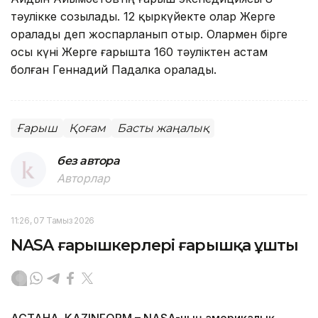
тәулікке созылады. 12 қыркүйекте олар Жерге
оралады деп жоспарланып отыр. Олармен бірге
осы күні Жерге ғарышта 160 тәуліктен астам
болған Геннадий Падалка оралады.
Ғарыш
Қоғам
Басты жаңалық
без автора
Авторлар
11:26, 07 Тамыз 2026
NASA ғарышкерлері ғарышқа ұшты
АСТАНА. KAZINFORM – NASA-ның америкалық