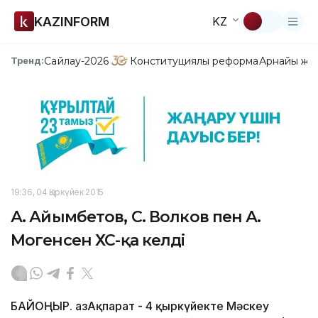
KAZINFORM
KZ
Сайлау-2026
Конституциялық реформа
Арнайы жо
Тренд:
19:36, 04 Қыркүйек 2015
А. Айымбетов, С. Волков пен А.
Могенсен ХҒС-қа келді
БАЙҚОҢЫР. ҚазАқпарат - 4 қыркүйекте Мәскеу