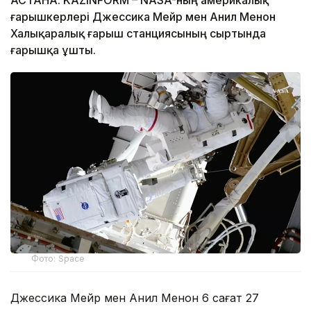
ғарышкерлері Джессика Мейр мен Анил Менон
Халықаралық ғарыш станциясының сыртында
ғарышқа ұшты.
Фото: Space
Джессика Мейр мен Анил Менон 6 сағат 27