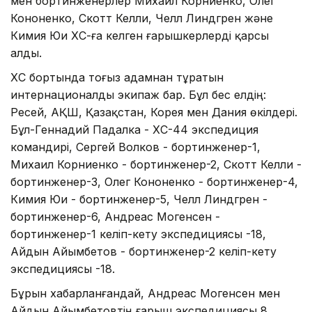
мен бортинженерлер Михаил Корниенко, Олег
Кононенко, Скотт Келли, Челл Линдгрен және
Кимия Юи ХҒС-ға келген ғарышкерлерді қарсы
алды.
ХҒС бортында тоғыз адамнан тұратын
интернационалды экипаж бар. Бұл бес елдің:
Ресей, АҚШ, Қазақстан, Корея мен Дания өкілдері.
Бұл-Геннадий Падалка - ХҒС-44 экспедиция
командирі, Сергей Волков - бортинженер-1,
Михаил Корниенко - бортинженер-2, Скотт Келли -
бортинженер-3, Олег Кононенко - бортинженер-4,
Кимия Юи - бортинженер-5, Челл Линдгрен -
бортинженер-6, Андреас Могенсен -
бортинженер-1 келіп-кету экспедициясы -18,
Айдын Айымбетов - бортинженер-2 келіп-кету
экспедициясы -18.
Бұрын хабарланғандай, Андреас Могенсен мен
Айдын Айымбетовтің ғарыш экспедициясы 8