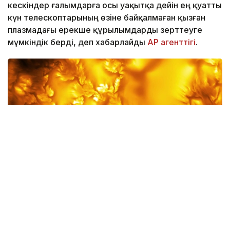
кескіндер ғалымдарға осы уақытқа дейін ең қуатты
күн телескоптарының өзіне байқалмаған қызған
плазмадағы ерекше құрылымдарды зерттеуге
мүмкіндік берді, деп хабарлайды
AP агенттігі
.
Фото: AP
Фото суреттер АҚШ Ұлттық ғылыми қорының