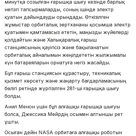
минутқа созылған ғарышқа шығу кезінде барлық
негізгі тапсырмаларды, соның ішінде электр
қуатын дайындауды орындады. Өткізілген
жұмыстар орбиталық зертхананы қосымша электр
қуатымен қамтамасыз ететін, маңызды жүйелерді
қолдайтын және Халықаралық ғарыш
станциясының қауіпсіз және бақыланатын
орбиталық айналымын жеңілдететін жылжымалы
күн батареяларын орнатуға негіз жасайды.
Бұл ғарыш станциясын құрастыру, техникалық
қызмет көрсету және жаңарту бағдарламасының
бөлігі ретінде жүргізілген 281-ші ғарышқа шығу
болды.
Анил Менон үшін бұл алғашқы ғарышқа шығуы
болса, Джессика Мейрдің осымен алтыншы рет
ұшты.
Осыған дейін NASA орбитаға алғашқы роботын