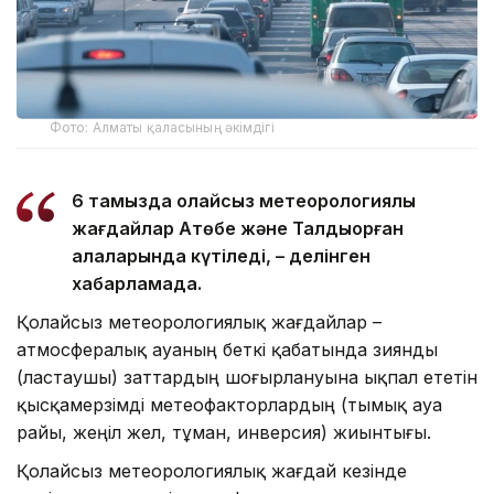
Фото: Алматы қаласының әкімдігі
6 тамызда қолайсыз метеорологиялық
жағдайлар Ақтөбе және Талдықорған
қалаларында күтіледі, – делінген
хабарламада.
Қолайсыз метеорологиялық жағдайлар –
атмосфералық ауаның беткі қабатында зиянды
(ластаушы) заттардың шоғырлануына ықпал ететін
қысқамерзімді метеофакторлардың (тымық ауа
райы, жеңіл жел, тұман, инверсия) жиынтығы.
Қолайсыз метеорологиялық жағдай кезінде