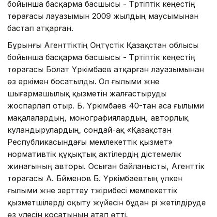
бойынша басқарма басшысы - Тәртіптік кеңестің
төрағасы лауазымын 2009 жылдың маусымынан
бастап атқарған.
Бұрынғы Агенттіктің Оңтүстік Қазақстан облысы
бойынша басқарма басшысы - Тәртіптік кеңестің
төрағасы Болат Үркімбаев атқарған лауазымынан
өз еркімен босатылды. Ол ғылыми және
шығармашылық қызметін жалғастыруды
жоспарлап отыр. Б. Үркімбаев 40-тан аса ғылыми
мақалалардың, монографиялардың, авторлық
куәландырулардың, сондай-ақ «Қазақстан
Республикасындағы мемлекеттік қызмет»
нормативтік құқықтық актілердің әдістемелік
жинағының авторы. Осыған байланысты, Агенттік
төрағасы А. Бәйменов Б. Үркімбаевтың үлкен
ғылыми және зерттеу тәжірибесі мемлекеттік
қызметшілерді оқыту жүйесін бұдан әрі жетілдіруде
өз үлесін қосатынын атап өтті.