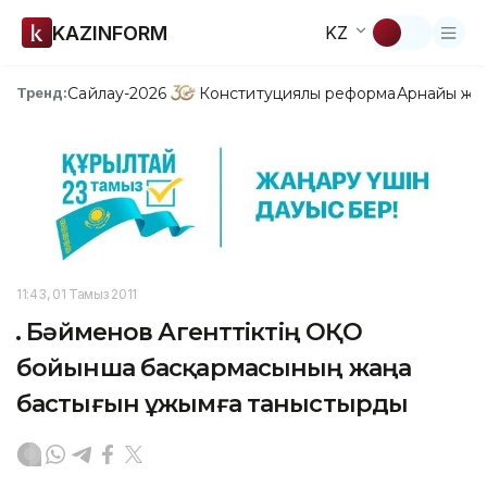
KAZINFORM
KZ
Сайлау-2026
Конституциялық реформа
Арнайы жо
Тренд:
11:43, 01 Тамыз 2011
Ә. Бәйменов Агенттіктің ОҚО
бойынша басқармасының жаңа
бастығын ұжымға таныстырды