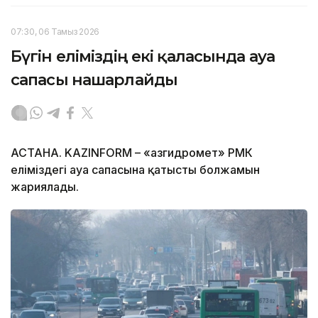
07:30, 06 Тамыз 2026
Бүгін еліміздің екі қаласында ауа
сапасы нашарлайды
АСТАНА. KAZINFORM – «Қазгидромет» РМК
еліміздегі ауа сапасына қатысты болжамын
жариялады.