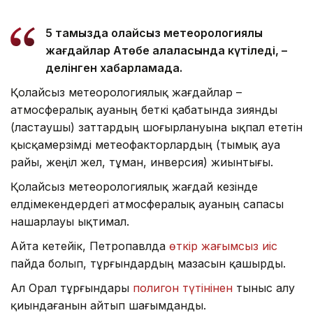
5 тамызда қолайсыз метеорологиялық
жағдайлар Ақтөбе қалаласында күтіледі, –
делінген хабарламада.
Қолайсыз метеорологиялық жағдайлар –
атмосфералық ауаның беткі қабатында зиянды
(ластаушы) заттардың шоғырлануына ықпал ететін
қысқамерзімді метеофакторлардың (тымық ауа
райы, жеңіл жел, тұман, инверсия) жиынтығы.
Қолайсыз метеорологиялық жағдай кезінде
елдімекендердегі атмосфералық ауаның сапасы
нашарлауы ықтимал.
Айта кетейік, Петропавлда
өткір жағымсыз иіс
пайда болып, тұрғындардың мазасын қашырды.
Ал Орал тұрғындары
полигон түтінінен
тыныс алу
қиындағанын айтып шағымданды.