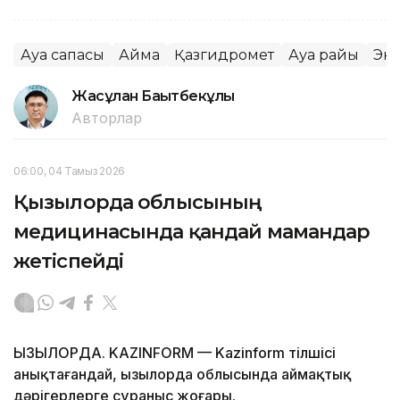
Ауа сапасы
Аймақ
Қазгидромет
Ауа райы
Эк
Жасұлан Бақытбекұлы
Авторлар
06:00, 04 Тамыз 2026
Қызылорда облысының
медицинасында қандай мамандар
жетіспейді
ҚЫЗЫЛОРДА. KAZINFORM — Kazinform тілшісі
анықтағандай, Қызылорда облысында аймақтық
дәрігерлерге сұраныс жоғары.