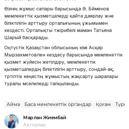
Өзінің жұмыс сапары барысында Ә. Бәйменов
мемлекеттік қызметшілерді қайта даярлау және
біліктілігін арттыру орталығының ұжымымен
кездесті. Орталықты тәжірибелі маман Татьяна
Шарый басқарады.
Оңтүстік Қазақстан облысының әкімі Асқар
Мырзахметовпен кездесу барысында мемлекеттік
қызмет жүйесін жетілдіру, мемлекеттік
қызметшілердің біліктілігін арттыру, сондай-ақ,
тәртіптік кеңестің жұмыстың жақсарту шаралары
туралы мәселелерді талқыланды.
Аймақ
Басқа мемлекеттік органдар
Қоғам
Түркі
Марлан Жиембай
Авторлар