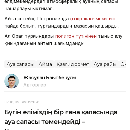
елдімекендердегі атмосфералық ауаның сапасы
нашарлауы ықтимал.
Айта кетейік, Петропавлда
өткір жағымсыз иіс
пайда болып, тұрғындардың мазасын қашырды.
Ал Орал тұрғындары
полигон түтінінен
тыныс алу
қиындағанын айтып шағымданды.
Ауа сапасы
Аймақ
Қазгидромет
Ауа райы
Эк
Жасұлан Бақытбекұлы
Авторлар
07:16, 05 Тамыз 2026
Бүгін еліміздің бір ғана қаласында
ауа сапасы төмендейді –