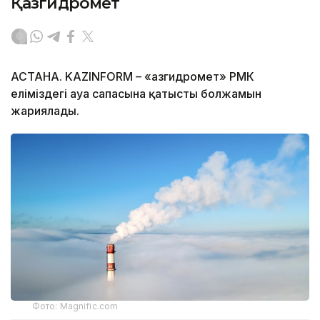
Қазгидромет
АСТАНА. KAZINFORM – «Қазгидромет» РМК
еліміздегі ауа сапасына қатысты болжамын
жариялады.
Фото: Magnific.com