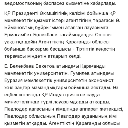
ведомоствоның баспасөз қызметіне хабарлады.
ҚР Президенті Әкімшілігінің келісімі бойынша ҚР
мемлекеттік қызмет істері агенттігінің төрағасы Ә.
Бәйменовтың бұйрығымен аталған лауазымға
Ермағамбет Бөлекбаев тағайындалды. Ол осы
уақытқа дейін Агенттіктің Қарағанды облысы
бойынша басқарма басшысы - Тәртіптік кеңестің
төрағасы міндетін атқарып келді.
Е. Бөлекбаев Бөкетов атындағы Қарағанды
мемлекеттік университетін, Гумилев атындағы
Еуразия мемлекеттік университетін экономист
және заңгер мамандықтары бойынша аяқтады. Өз
еңбек жолында ҚР Индустрия және сауда
министрлігінде түрлі лауазымдарды атқарды,
Павлодар қаласының әкімдігінде аппарат жетекшісі,
Павлодар облысының Павлодар ауданының әкімі
қызметін атқарды. Агенттіктің Қарағанды облысы