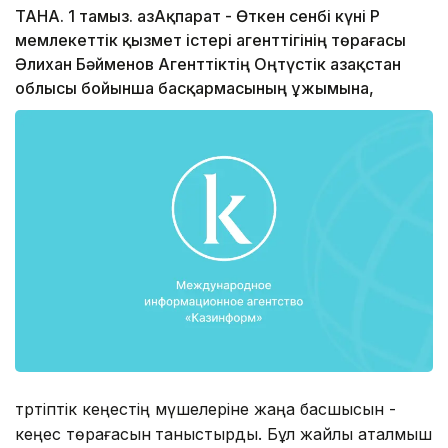
ТАНА. 1 тамыз. ҚазАқпарат - Өткен сенбі күні ҚР
мемлекеттік қызмет істері агенттігінің төрағасы
Әлихан Бәйменов Агенттіктің Оңтүстік Қазақстан
облысы бойынша басқармасының ұжымына,
тәртіптік кеңестің мүшелеріне жаңа басшысын -
кеңес төрағасын
таныстырды. Бұл жайлы аталмыш