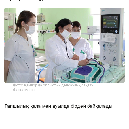
Фото: Қызылорда облыстық денсаулық сақтау
басқармасы
Тапшылық қала мен ауылда бірдей байқалады.
— Осы уақытқа дейін реаниматолог көбірек
жетіспейтін, бүгінде бұл тапшылық сейілді.