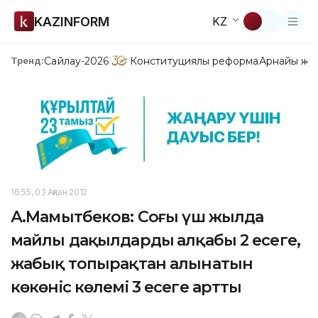
KAZINFORM
KZ
Сайлау-2026
Конституциялық реформа
Арнайы жо
Тренд:
16:55, 03 Ақпан 2012
А.Мамытбеков: Соңғы үш жылда
майлы дақылдардың алқабы 2 есеге,
жабық топырақтан алынатын
көкөніс көлемі 3 есеге артты