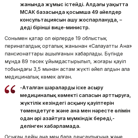
жанында жұмыс істейді. Алдағы уақытта
МСАК базасында қосымша 49 әйелдер
консультациясын ашу жоспарлануда, –
деді бірінші вице-министр.
Сонымен қатар ол өңірлерде 19 облыстық
перинаталдық орталық жанынан «Салауатты Ана»
пансионаттары ашылғанын хабарлады. Бүгінде
мұнда 89 төсек ұйымдастырылып, жоғары қауіп
тобындағы 3,5 мыңнан астам жүкті әйел алдын ала
медициналық көмек алған.
-Аталған шараларды іске асыру
медициналық көмектің сапасын арттыруға,
жүктілік кезіндегі асқыну қауіптерін
төмендетуге және ана мен нәресте өлімін
одан әрі азайтуға мүмкіндік береді,-
делінген хабарламада.
Осыған дейін ана мен бала денсаулығына және