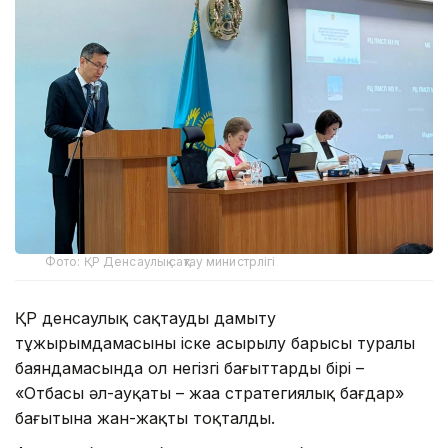
Фото: ҚР Денсаулық сақтау министрлігі
ҚР денсаулық сақтауды дамыту
тұжырымдамасының іске асырылу барысы туралы
баяндамасында ол негізгі бағыттардың бірі –
«Отбасы әл-ауқаты – жаңа стратегиялық бағдар»
бағытына жан-жақты тоқталды.