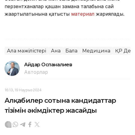
перзентханалар қашан замана талабына сай
жаңартылатынына қатысты
материал
жариялады.
Алқа мәжілістері
Ана
Бала
Медицина
ҚР Денс
Айдар Оспаналиев
Авторлар
16:13, 19 Наурыз 2024
Алқабилер сотына кандидаттар
тізімін әкімдіктер жасайды