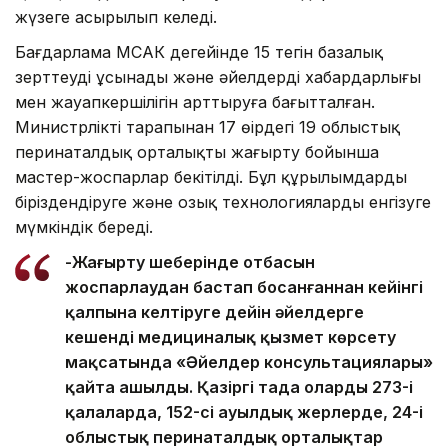
жүзеге асырылып келеді.
Бағдарлама МСАК деңгейінде 15 тегін базалық
зерттеуді ұсынады және әйелдердің хабардарлығы
мен жауапкершілігін арттыруға бағытталған.
Министрліктің тарапынан 17 өңірдегі 19 облыстық
перинаталдық орталықты жаңғырту бойынша
мастер-жоспарлар бекітілді. Бұл құрылымдарды
біріздендіруге және озық технологияларды енгізуге
мүмкіндік береді.
-Жаңғырту шеңберінде отбасын
жоспарлаудан бастап босанғаннан кейінгі
қалпына келтіруге дейін әйелдерге
кешенді медициналық қызмет көрсету
мақсатында «Әйелдер консультациялары»
қайта ашылды. Қазіргі таңда олардың 273-і
қалаларда, 152-сі ауылдық жерлерде, 24-і
облыстық перинаталдық орталықтар