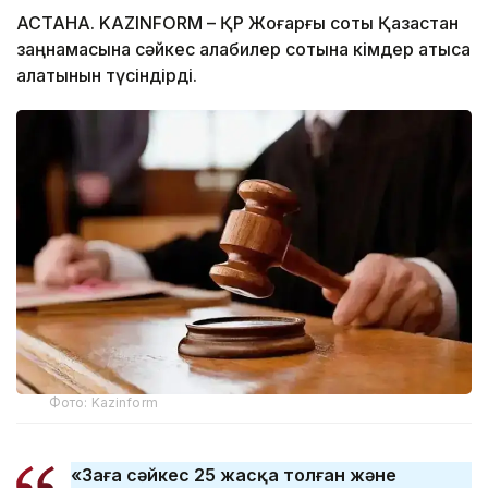
АСТАНА. KAZINFORM – ҚР Жоғарғы соты Қазақстан
заңнамасына сәйкес алқабилер сотына кімдер қатыса
алатынын түсіндірді.
Фото: Kazinform
«Заңға сәйкес 25 жасқа толған және