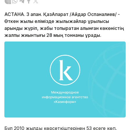
АСТАНА. 3 ақпан. ҚазАқпарат /Айдар Оспаналиев/ -
Өткен жылы елімізде жылыжайлар құрылысы
қарқынды жүріп, жабық топырақтан алынған көкөністің
жалпы жиынтығы 28 мың тоннаны құрады.
Бұл 2010 жылдың көрсеткіштерінен 53 есеге көп.