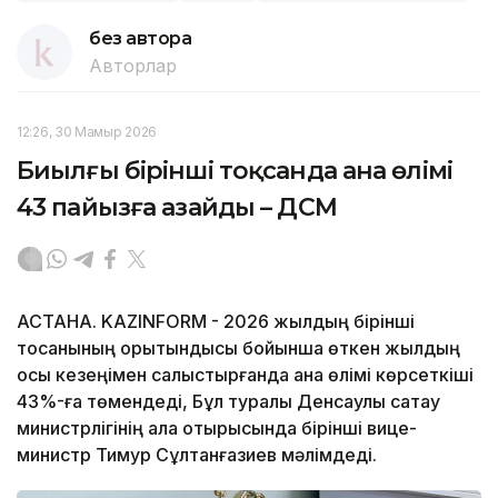
без автора
Авторлар
12:26, 30 Мамыр 2026
Биылғы бірінші тоқсанда ана өлімі
43 пайызға азайды – ДСМ
АСТАНА. KAZINFORM - 2026 жылдың бірінші
тоқсанының қорытындысы бойынша өткен жылдың
осы кезеңімен салыстырғанда ана өлімі көрсеткіші
43%-ға төмендеді, Бұл туралы Денсаулық сақтау
министрлігінің алқа отырысында бірінші вице-
министр Тимур Сұлтанғазиев мәлімдеді.