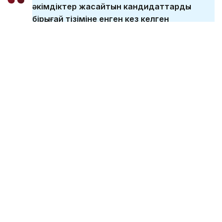
әкімдіктер жасайтын кандидаттардың
бірыңғай тізіміне енген кез келген
Қазақстан азаматы алқаби бола алады.
Жас шегі белгіленді, оған жеткенде
адамның белгілі бір өмірлік тәжірибесі, білімі
бар және өз бетінше шешім қабылдай
алады. Заң аясында алқабиге қабылдау
кезінде ұлтына, әлеуметтік немесе
мүліктік жағдайына, дінге көзқарасына,
нанымына байланысты шектеулерге
тыйым салынған», - делінген Жоғарғы
соттың Kazinform агенттігіне берген
жауабында.
Соттылығы бар және басқа қылмыстық іс бойынша
күдікті немесе айыпталушы деп танылған
азаматтар алқабилер мүшесі бола алмайды.
Мұндай жағдайлар шешім қабылдау кезіндегі