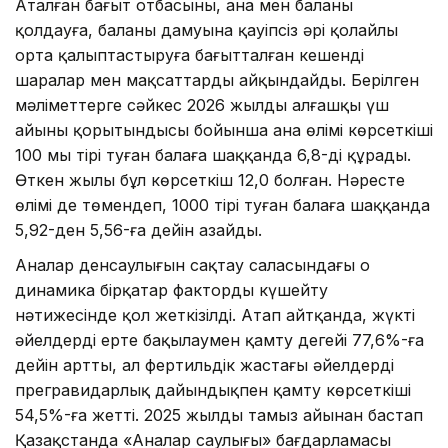
Аталған бағыт отбасыны, ана мен баланы
қолдауға, баланың дамуына қауіпсіз әрі қолайлы
орта қалыптастыруға бағытталған кешенді
шаралар мен мақсаттарды айқындайды. Берілген
мәліметтерге сәйкес 2026 жылдың алғашқы үш
айының қорытындысы бойынша ана өлімі көрсеткіші
100 мың тірі туған балаға шаққанда 6,8-ді құрады.
Өткен жылы бұл көрсеткіш 12,0 болған. Нәресте
өлімі де төмендеп, 1000 тірі туған балаға шаққанда
5,92-ден 5,56-ға дейін азайды.
Аналар денсаулығын сақтау саласындағы оң
динамика бірқатар факторды күшейту
нәтижесінде қол жеткізілді. Атап айтқанда, жүкті
әйелдерді ерте бақылаумен қамту деңгейі 77,6%-ға
дейін артты, ал фертильдік жастағы әйелдерді
прегравидарлық дайындықпен қамту көрсеткіші
54,5%-ға жетті. 2025 жылдың тамыз айынан бастап
Қазақстанда «Аналар саулығы» бағдарламасы