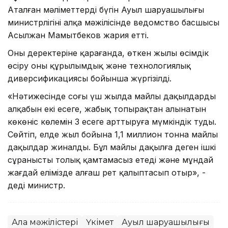
Аталған мәліметтерді бүгін Ауыл шаруашылығы
министрлігінің алқа мәжілісінде ведомство басшысы
Асылжан Мамытбеков жария етті.
Оның деректеріне қарағанда, өткен жылы өсімдік
өсіру оның құрылымдық және технологиялық
диверсификациясы бойынша жүргізілді.
«Нәтижесінде соңғы үш жылда майлы дақылдардың
алқабын екі есеге, жабық топырақтан алынатын
көкөніс көлемін 3 есеге арттыруға мүмкіндік туды.
Сөйтіп, елде жыл бойына 1,1 миллион тонна майлы
дақылдар жиналды. Бұл майлы дақылға деген ішкі
сұранысты толық қамтамасыз етеді және мұндай
жағдай елімізде алғаш рет қалыптасып отыр», -
деді министр.
Алқа мәжілістері
Үкімет
Ауыл шаруашылығы