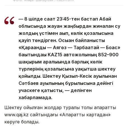
— 8 шілде сағат 23:45-тен бастап Абай
облысында жауған жаңбырдан жиналған су
жолдың үстімен ағып, көлік қозғалысына
қауіп төндірген. Осыған байланысты
«Қарағанды — Аягөз — Тарбағатай — Боғас»
бағытындағы KAZ15 автожолының 852–900
шақырым аралығында барлық көлік
түрлерінің қозғалысына уақытша шектеу
қойылды. Шектеу Қызыл-Кесік ауылынан
Сәтбаев ауылының бұрылысына дейінгі
учаскеге қатысты, — делінген
хабарламада.
Шектеу қойылған жолдар туралы толық ақпаратты
www.qaj.kz сайтындағы «Ақпараттық картадан»
көруге болады.