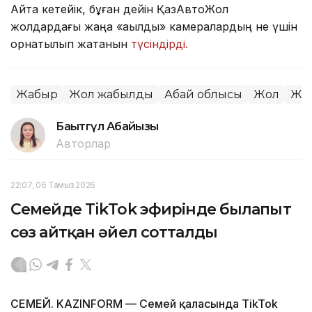
Айта кетейік, бұған дейін ҚазАвтоЖол
жолдардағы жаңа «ақылды» камералардың не үшін
орнатылып жатқанын
түсіндірді.
Жаңбыр
Жол жабылды
Абай облысы
Жол
Жа
Бақытгүл Абайқызы
Авторлар
22:07, 06 Тамыз 2026
Семейде TikTok эфирінде былапыт
сөз айтқан әйел сотталды
СЕМЕЙ. KAZINFORM — Семей қаласында TikTok