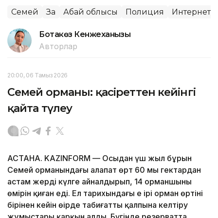
Семей
Заң
Абай облысы
Полиция
Интернет
Ботакөз Кенжеханқызы
Авторлар
20:00, 06 Тамыз 2026
Семей орманы: қасіреттен кейінгі
қайта түлеу
АСТАНА. KAZINFORM — Осыдан үш жыл бұрын
Семей орманындағы алапат өрт 60 мың гектардан
астам жерді күлге айналдырып, 14 орманшының
өмірін қиған еді. Ел тарихындағы ең ірі орман өртінің
бірінен кейін өңірде табиғатты қалпына келтіру
жұмыстары қарқын алды. Бүгінде резерватта