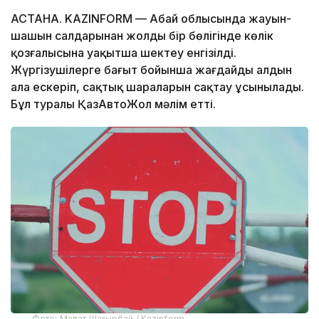
АСТАНА. KAZINFORM — Абай облысында жауын-
шашын салдарынан жолдың бір бөлігінде көлік
қозғалысына уақытша шектеу енгізілді.
Жүргізушілерге бағыт бойынша жағдайды алдын
ала ескеріп, сақтық шараларын сақтау ұсынылады.
Бұл туралы ҚазАвтоЖол мәлім етті.
Фото: Мақсат Шағырбай / Kazinform