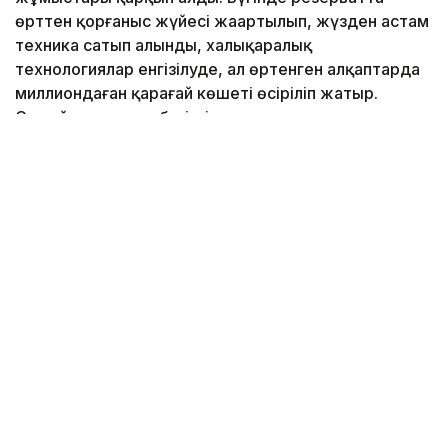
өрттен қорғаныс жүйесі жаңартылып, жүзден астам
техника сатып алынды, халықаралық
технологиялар енгізілуде, ал өртенген алқаптарда
миллиондаған қарағай көшеті өсіріліп жатыр.
Семей орманының бүгінгі тынысы мен
орманшылардың жанкешті еңбегі туралы Jibek Joly
телеарнасының «Экоаудит» бағдарламасы арнайы
шығарылым әзірледі.