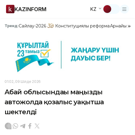
KAZINFORM
KZ
Сайлау-2026
Конституциялық реформа
Арнайы жо
Тренд:
01:02, 09 Шілде 2026
Абай облысындағы маңызды
автожолда қозғалыс уақытша
шектелді