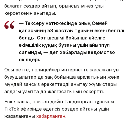
балағат сөздер айтып, орынсыз мінез-құлық
көрсеткенін анықтады.
— Тексеру нәтижесінде оның Семей
қаласының 53 жастағы тұрғыны екені белгілі
болды. Сот шешімі бойынша әйелге
әкімшілік құқық бұзғаны үшін айыппұл
салынды, — деп хабарлады ведомство
өкілдері.
Осы ретте, полицейлер интернетте жасалған құқық
бұзушылықтар да заң бойынша қаралатынын және
мұндай заңсыз әрекеттерді анықтау жұмыстары
алдағы уақытта да жалғасатынын ескертті.
Еске салсақ, осыған дейін Талдықорған тұрғыны
TikTok эфирінде әдепсіз сөздер айтқаны үшін
жазаланғаны
хабарланған
.