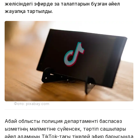
желісіндегі эфирде заң талаптарын бұзған әйел
жауапқа тартылды.
Фото: pixabay.com
Абай облыстық полиция департаменті баспасөз
қызметінің мәліметіне сүйенсек, тәртіп сақшылары
әйел адамның TikTok-тағы тікелей эфир барысында