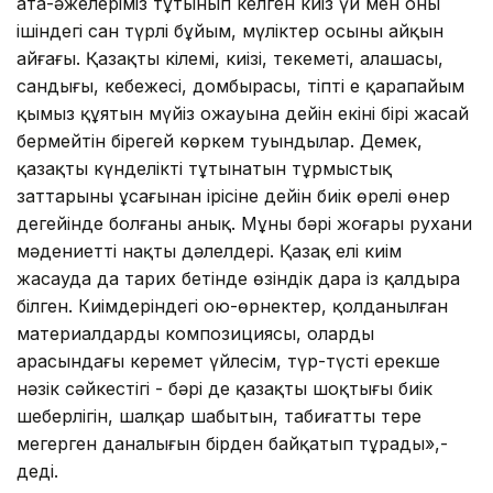
ата-әжелеріміз тұтынып келген киіз үй мен оның
ішіндегі сан түрлі бұйым, мүліктер осының айқын
айғағы. Қазақтың кілемі, киізі, текеметі, алашасы,
сандығы, кебежесі, домбырасы, тіпті ең қарапайым
қымыз құятын мүйіз ожауына дейін екінің бірі жасай
бермейтін бірегей көркем туындылар. Демек,
қазақтың күнделікті тұтынатын тұрмыстық
заттарының ұсағынан ірісіне дейін биік өрелі өнер
деңгейінде болғаны анық. Мұның бәрі жоғары рухани
мәдениеттің нақты дәлелдері. Қазақ елі киім
жасауда да тарих бетінде өзіндік дара із қалдыра
білген. Киімдеріндегі ою-өрнектер, қолданылған
материалдардың композициясы, олардың
арасындағы керемет үйлесім, түр-түстің ерекше
нәзік сәйкестігі - бәрі де қазақтың шоқтығы биік
шеберлігін, шалқар шабытын, табиғатты терең
меңгерген даналығын бірден байқатып тұрады»,-
деді.