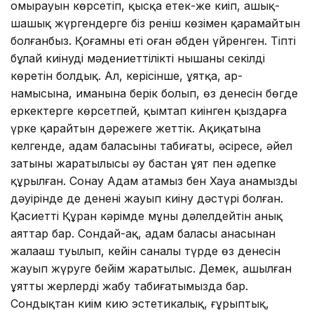
омырауын көрсетіп, қысқа етек-жең киіп, ашық-
шашық жүргендерге біз реніш көзімен қарамайтын
болғанбыз. Қоғамның еті оған әбден үйренген. Тіпті
бұлай киінуді мәдениеттіліктің нышаны секілді
көретін болдық. Ал, керісінше, ұятқа, ар-
намысына, иманына берік болып, өз денесін бөгде
еркектерге көрсетпей, қымтап киінген қыздарға
үрке қарайтын дәрежеге жеттік. Ақиқатына
келгенде, адам баласының табиғаты, әсіресе, әйел
затының жаратылысы әу бастан ұят пен әдепке
құрылған. Сонау Адам атамыз бен Хауа анамыздың
дәуірінде де денені жауып киіну дәстүрі болған.
Қасиетті Құран кәрімде мұны дәлелдейтін анық
аяттар бар. Сондай-ақ, адам баласы анасынан
жалаңаш туылып, кейін саналы түрде өз денесін
жауып жүруге бейім жаратылыс. Демек, ашылған
ұятты жерлерді жабу табиғатымызда бар.
Сондықтан киім кию эстетикалық, ғұрыптық,