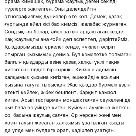
орама кимешек, бұрама жаулық деген секілді
түрлерге жіктелген. Оны дәлелдейтін
этнографиялық дүниелер өте көп. Демек, қазақ
ғұрпында әйел кісі бас киімсіз, жалаңбас жүрмеген.
Сондықтан болар, әйел затын ардақтаған кезде
«ақ жаулықты ана ғой» деп әспеттеп, дәріптейміз.
Қыздарымызды еркелеткенде, «үкілеп өсіріп
отырған қызымыз» дейміз. Бұл кәмелетке толмаған
балғын қыздардың өзіне қазақ халқы үкілі тақия
кигізгенінің тілдегі бір көрінісі. Киімнің ең әдемісін
халқымыз қызына кигізген, әшекейдің ең асылын
қызына тағуға тырысқан. Жас қыздар бүрмелі ұзын
етекті көйлек, жібек бешпент, барқыт камзол
киген. Асыл тастармен моншақталған сәукелені де
қыз бала өз үйінде киген. Күйеуінің ауылына жеткен
соң, басына жаулық салған. Әр нәрсенің жөні мен
көзін тауып жасаған халқымыз ұзатылған қызды
да үлде мен бүлдеге орап, қадірлеп ұзатқан.