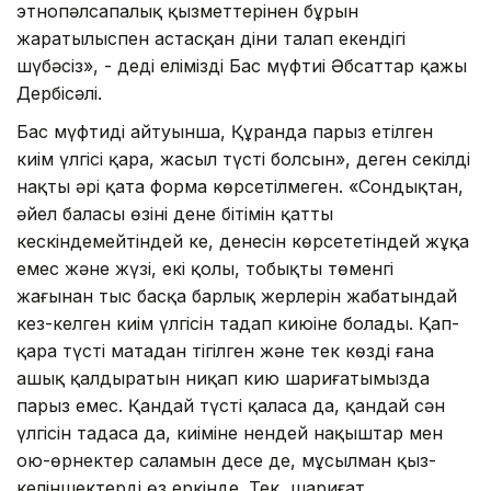
этнопәлсапалық қызметтерінен бұрын
жаратылыспен астасқан діни талап екендігі
шүбәсіз», - деді еліміздің Бас мүфтиі Әбсаттар қажы
Дербісәлі.
Бас мүфтидің айтуынша, Құранда парыз етілген
киім үлгісі қара, жасыл түсті болсын», деген секілді
нақты әрі қатаң форма көрсетілмеген. «Сондықтан,
әйел баласы өзінің дене бітімін қатты
кескіндемейтіндей кең, денесін көрсететіндей жұқа
емес және жүзі, екі қолы, тобықтың төменгі
жағынан тыс басқа барлық жерлерін жабатындай
кез-келген киім үлгісін таңдап киюіне болады. Қап-
қара түсті матадан тігілген және тек көзді ғана
ашық қалдыратын ниқап кию шариғатымызда
парыз емес. Қандай түсті қаласа да, қандай сән
үлгісін таңдаса да, киіміне нендей нақыштар мен
ою-өрнектер саламын десе де, мұсылман қыз-
келіншектердің өз еркінде. Тек, шариғат