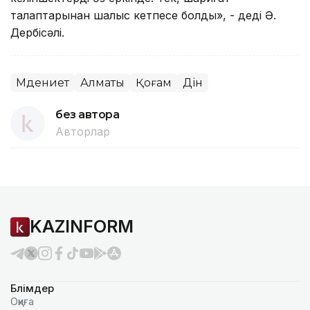
талаптарынан шалыс кетпесе болды», - деді Ә.
Дербісәлі.
Мәдениет
Алматы
Қоғам
Дін
без автора
Авторлар
KAZINFORM
Бөлімдер
Оқиға