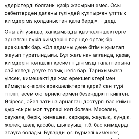
үдерістердің болғаны қазір жасырын емес. Осы
себептерден даланың гүліндей құлпырған ұлттық
киімдеріміз қолданыстан қала берді», - деді.
Оның айтуынша, халқымыздың қыз-келіншектерге
арналған бүкіл киімдерінің бәрінде ортақ бір
ерекшелік бар. «Ол адамның дене бітімін қымтап
жауып тұратындығы. Бұл жағынан алғанда, қазақ
киімдерінің көпшілігі қасиетті дініміздің талаптарына
сай келеді деуге толық негіз бар. Тарихымызға
үңілсек, кимешектің де жас ерекшеліктері мен
аймақтық-өңірлік ерекшеліктерге қарай сан түрі
тігіліп, әсем ою-өрнектермен безендіріліп киілген.
Әсіресе, әйел затына арналған дәстүрлі бас киімнің
қыр -сыры мол түрлері көп болған. Мәселен,
сәукеле, бөрік, кимешек, қарқара, жаулық, күндік,
желек, шәлі, қасаба, шылауыш, т.б. бас киімдерді
атауға болады. Бұлардың өзі бүрмелі кимешек,