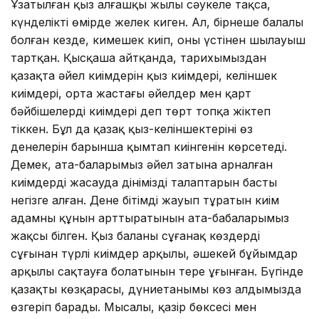
Ұзатылған қыз алғашқы жылы сәукеле тақса,
күнделікті өмірде желек киген. Ал, бірнеше балалы
болған кезде, кимешек киіп, оның үстінен шылауыш
тартқан. Қысқаша айтқанда, тарихымыздан
қазақта әйел киімдерін қыз киімдері, келіншек
киімдері, орта жастағы әйелдер мен қарт
бәйбішелердің киімдері деп төрт топқа жіктеп
тіккен. Бұл да қазақ қыз-келіншектерінің өз
денелерін барынша қымтап киінгенін көрсетеді.
Демек, ата-баларымыз әйел затына арналған
киімдерді жасауда дініміздің талаптарын басты
негізге алған. Дене бітімді жауып тұратын киім
адамның құнын арттыратынын ата-бабаларымыз
жақсы білген. Қыз баланы сұғанақ көздердің
сұғынан түрлі киімдер арқылы, әшекей бұйымдар
арқылы сақтауға болатынын терең ұғынған. Бүгінде
қазақтың көзқарасы, дүниетанымы көз алдымызда
өзгеріп барады. Мысалы, қазір бөксесі мен