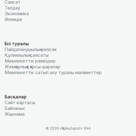
Саясат
Талдау
Экономика
Әлемде
Біз туралы
Пайдаланушылық келiciм
Құпиялылық саясаты
Мемлекеттік рәміздер
Жемқорлыққа қарсы шаралар
Мемлекеттік сатып алу туралы мәлiметтер
Басқалар
Сайт картасы
Байланыс
Жарнама
© 2026 «ҚазАқпарат» ХАА