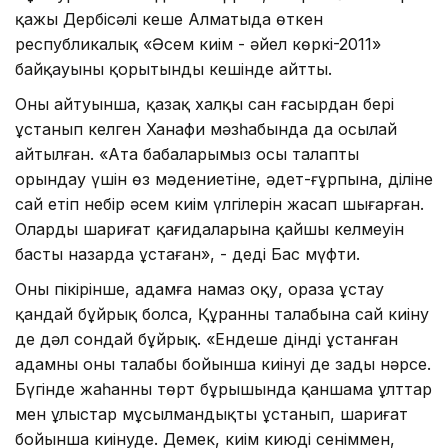
қажы Дербісәлі кеше Алматыда өткен
республикалық «Әсем киім - әйел көркі-2011»
байқауының қорытынды кешінде айтты.
Оның айтуынша, қазақ халқы сан ғасырдан бері
ұстанып келген Ханафи мәзһабында да осылай
айтылған. «Ата бабаларымыз осы талапты
орындау үшін өз мәдениетіне, әдет-ғұрпына, діліне
сай етіп небір әсем киім үлгілерін жасап шығарған.
Олардың шариғат қағидаларына қайшы келмеуін
басты назарда ұстаған», - деді Бас мүфти.
Оның пікірінше, адамға намаз оқу, ораза ұстау
қандай бұйрық болса, Құранның талабына сай киіну
де дәл сондай бұйрық. «Ендеше дінді ұстанған
адамның оның талабы бойынша киінуі де заңды нәрсе.
Бүгінде жаһанның төрт бұрышында қаншама ұлттар
мен ұлыстар мұсылмандықты ұстанып, шариғат
бойынша киінуде. Демек, киім киюдің сеніммен,