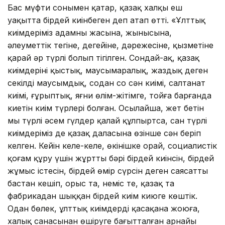
Бас мүфти сонымен қатар, қазақ халқы еш
уақытта бірдей киінбеген деп атап өтті. «Ұлттық
киімдеріміз адамның жасына, жынысына,
әлеуметтік тегіне, деңгейіне, дәрежесіне, қызметіне
қарай әр түрлі болып тігілген. Сондай-ақ, қазақ
киімдерінің қыстық, маусымаралық, жаздық деген
секілді маусымдық, содан соң сән киімі, салтанат
киімі, ғұрыптық, яғни өлім-жітімге, тойға барғанда
киетін киім түрлері болған. Осылайша, жет бетін
мың түрлі әсем гүлдер қалай құлпыртса, сан түрлі
киімдеріміз де қазақ даласына өзінше сән беріп
келген. Кейін келе-келе, өкінішке орай, социалистік
қоғам құру үшін жұрттың бәрі бірдей киінсін, бірдей
жұмыс істесін, бірдей өмір сүрсін деген саясатты
бастан кешіп, орыс та, неміс те, қазақ та
фабрикадан шыққан бірдей киім киюге көштік.
Одан бөлек, ұлттық киімдерді қасақана жоюға,
халық санасынан өшіруге бағытталған арнайы