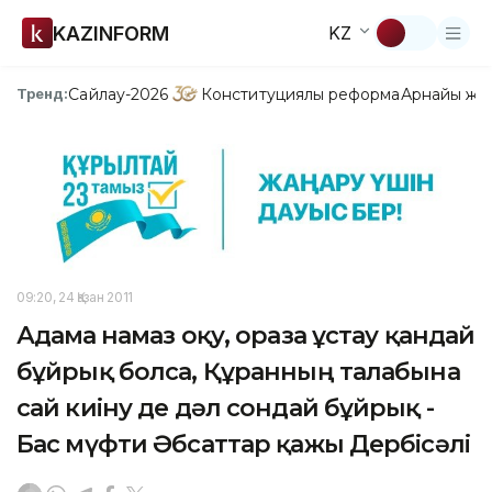
KAZINFORM
KZ
Сайлау-2026
Конституциялық реформа
Арнайы жо
Тренд:
09:20, 24 Қазан 2011
Адамға намаз оқу, ораза ұстау қандай
бұйрық болса, Құранның талабына
сай киіну де дәл сондай бұйрық -
Бас мүфти Әбсаттар қажы Дербісәлі