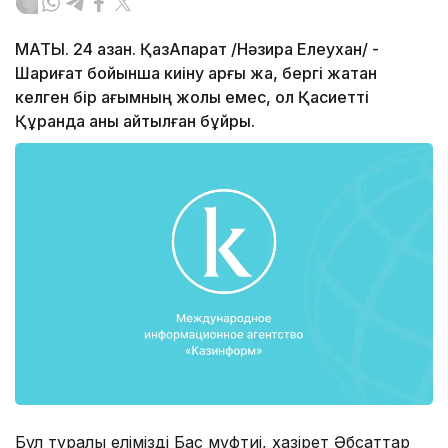
МАТЫ. 24 қазан. ҚазАқпарат /Нәзира Елеухан/ -
Шариғат бойынша киіну арғы жақ, бергі жақтан
келген бір ағымның жолы емес, ол Қасиетті
Құранда анық айтылған бұйрық.
Бұл туралы еліміздің Бас мүфтиі, хазірет Әбсаттар