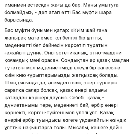
иманмен астасқан жағы да бар. Мұны ұмытуға
болмайды», - деп атап өтті Бас мүфти шара
барысында.
Бас мүфти бұнымен қатар: «Киім жай ғана
жапырақ мата емес, ол белгілі бір ұлттың,
мәдениеттің бет бейнесін көрсетіп тұратын
ғажайып дүние. Оның эстетикалық, этно-мәдени,
қоғамдық мәні орасан. Сондықтан әр қазақ мақтан
тұтатын мол мәдениетіміздің елеулі бір саласына
киім кию ғұрыптарымызды жатқызсақ болады.
Шындығында да, әлемдегі озық өнер түрлерін
сарапқа салар болсақ, қазақ өнері алдыңғы
қатардан көрінері даусыз. Себебі, қазақ -
дүниетанымы терең, мәдениеті бай, әрбір өнері
көрнекті, көрген-түйгені мол үлгілі ұлт. Қазақ
өнерінің әрбір туындысы өзгеге ұқсамайтын өзіндік
ұлттық нақыштарға толы. Мысалы, кешеге дейін