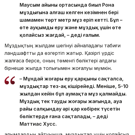
Маусым айының ортасында биыл Рона
мұздығына алғаш келген кезімнен бері
шамамен төрт метр мұз еріп кетті. Бұл –
өте ауқымды еру және мұздық үшін өте
қолайсыз жағдай, – деді ғалым.
Мұздықтың жылдам шегінуі айналадағы табиғи
ландшафтты да өзгертіп жатыр. Қазіргі үрдіс
жалғаса берсе, оның төменгі бөліктері алдағы
бірнеше жылда толығымен жоғалуы мүмкін.
– Мұндай жоғары еру қарқыны сақталса,
мұздықтар тез-ақ кішірейеді. Меніңше, 5-10
жылдан кейін бұл аумақта мұз қалмайды.
Мұздық тек таудың жоғары жағында, ауа
райы салқындау әрі қар көбірек түсетін
бөліктерде ғана сақталады, – деді
Маттиас Хусс.
Ғалымдардың айтуынша, мұздықтар үшін қолайсыз