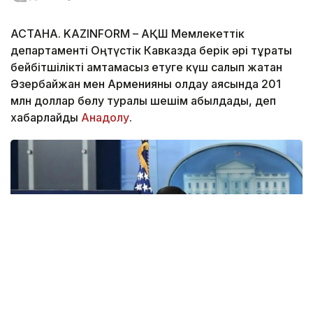
АСТАНА. KAZINFORM – АҚШ Мемлекеттік
департаменті Оңтүстік Кавказда берік әрі тұрақты
бейбітшілікті қамтамасыз етуге күш салып жатқан
Әзербайжан мен Арменияны қолдау аясында 201
млн доллар бөлу туралы шешім қабылдады, деп
хабарлайды
Анадолу
.
Фото: Анадолу