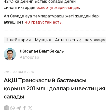
42°C-қа дейінгі ыстық болады деген
синоптиктердің
ескертуі жарияланды
.
Ал Сеулде ауа температурасы жеті жылдан бері
алғаш рет
40 градустан асты
.
Швейцария
Мұздық
Аптап ыстық
Әлем жаңал
Жасұлан Бақытбекұлы
Авторлар
05:50, 09 Тамыз 2026
АҚШ Транскаспий бастамасы
қорына 201 млн доллар инвестиция
салады