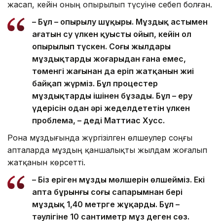
жасап, кейін оның опырылып түсуіне себеп болған.
– Бұл – опырылу шұңқыры. Мұздық астымен
ағатын су үлкен қуысты ойып, кейін ол
опырылып түскен. Соңғы жылдары
мұздықтардың жоғарыдан ғана емес,
төменгі жағынан да еріп жатқанын жиі
байқап жүрміз. Бұл процестер
мұздықтарды ішінен бұзады. Бұл – еру
үдерісін одан әрі жеделдететін үлкен
проблема, – деді Маттиас Хусс.
Рона мұздығында жүргізілген өлшеулер соңғы
апталарда мұздың қаншалықты жылдам жоғалып
жатқанын көрсетті.
– Біз еріген мұздың мөлшерін өлшейміз. Екі
апта бұрынғы соңғы сапарымнан бері
мұздық 1,40 метрге жұқарды. Бұл –
тәулігіне 10 сантиметр мұз деген сөз.