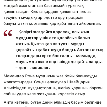
жағдай жазғы аптап басталмай тұрып-ақ
қалыптасқан. Қыста қардың қалыптан тыс аз
түсуінен мұздықтар әдетте еру процесін
баяулататын қорғаныш қар қабатынан айырылған.
– Қазіргі жағдайға қарасақ, осы жыл
мұздықтар үшін өте қолайсыз болып
жатыр. Қыста қар аз түсті, мұзды
қорғайтын қабат жұқа болды. Аптап ыстық
толқындары ерте басталды – мамырда,
маусымда және енді шілдеде қайталанды,
– деді гляциолог.
Мамандар Рона мұздығын жаз бойы бақылауды
жалғастырады. Соңғы өлшеулер Швейцария
Альпісіндегі мұздықтардың шегіну қарқыны барған
сайын үдеп келе жатқанын көрсетіп отыр.
Айта кетейік, бұған дейін еліміздің басым бөлігінде