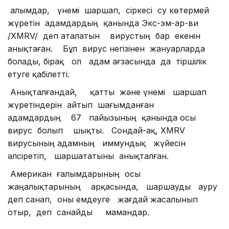
Ғалымдар, үнемі шаршап, сіркесі су көтермей
жүретін адамдардың қанында Экс-эм-ар-ви
/XMRV/ деп аталатын вирустың бар екенін
анықтаған. Бұл вирус негізінен жануарларда
болады, бірақ ол адам ағзасында да тіршілік
етуге қабілетті.
Анықталғандай, қатты және үнемі шаршап
жүретіндерін айтып шағымданған
адамдардың 67 пайызының қанында осы
вирус болып шықты. Сондай-ақ, XMRV
вирусының адамның иммундық жүйесін
әлсіретіп, шаршататыны анықталған.
Американ ғалымдарының осы
жаңалықтарының арқасында, шаршауды ауру
деп санап, оны емдеуге жағдай жасалынып
отыр, деп санайды мамандар.