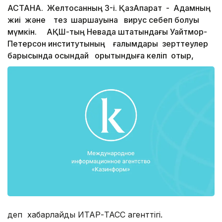
АСТАНА. Желтоқсанның 3-і. ҚазАқпарат - Адамның
жиі және тез шаршауына вирус себеп болуы
мүмкін. АҚШ-тың Невада штатындағы Уайтмор-
Петерсон институтының ғалымдары зерттеулер
барысында осындай қорытындыға келіп отыр,
деп хабарлайды ИТАР-ТАСС агенттігі.