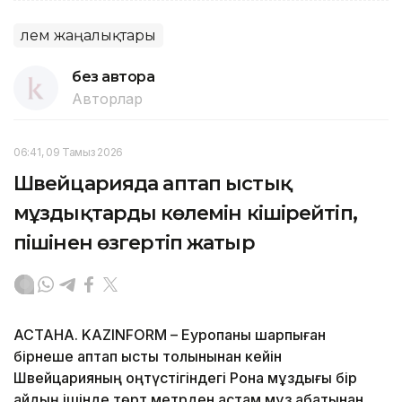
Әлем жаңалықтары
без автора
Авторлар
06:41, 09 Тамыз 2026
Швейцарияда аптап ыстық
мұздықтардың көлемін кішірейтіп,
пішінен өзгертіп жатыр
АСТАНА. KAZINFORM – Еуропаны шарпыған
бірнеше аптап ыстық толқынынан кейін
Швейцарияның оңтүстігіндегі Рона мұздығы бір
айдың ішінде төрт метрден астам мұз қабатынан