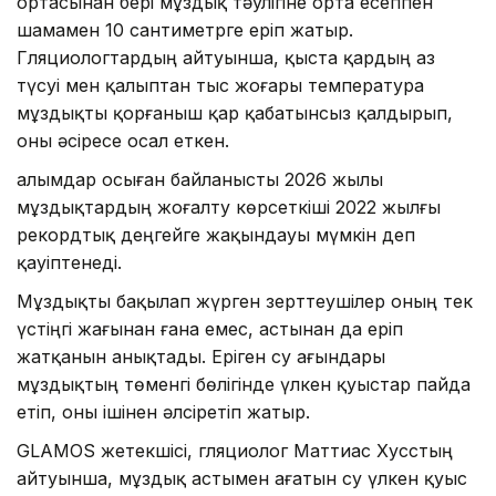
ортасынан бері мұздық тәулігіне орта есеппен
шамамен 10 сантиметрге еріп жатыр.
Гляциологтардың айтуынша, қыста қардың аз
түсуі мен қалыптан тыс жоғары температура
мұздықты қорғаныш қар қабатынсыз қалдырып,
оны әсіресе осал еткен.
Ғалымдар осыған байланысты 2026 жылы
мұздықтардың жоғалту көрсеткіші 2022 жылғы
рекордтық деңгейге жақындауы мүмкін деп
қауіптенеді.
Мұздықты бақылап жүрген зерттеушілер оның тек
үстіңгі жағынан ғана емес, астынан да еріп
жатқанын анықтады. Еріген су ағындары
мұздықтың төменгі бөлігінде үлкен қуыстар пайда
етіп, оны ішінен әлсіретіп жатыр.
GLAMOS жетекшісі, гляциолог Маттиас Хусстың
айтуынша, мұздық астымен ағатын су үлкен қуыс