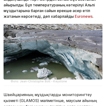
айырылды. Бұл температураның көтерілуі Альпі
мұздықтарына барған сайын ерекше әсер етіп
жатқанын көрсетеді, деп хабарлайды
Еuronews
.
Фото: Jean-Christophe Bott - Keystone
Швейцарияның мұздықтарды мониторингтеу
қызметі (GLAMOS) мәліметінше, маусым айының