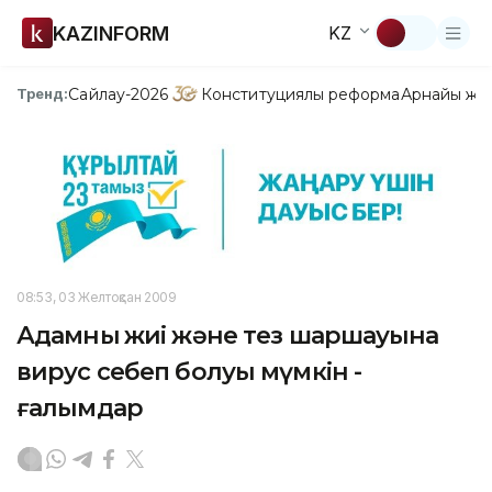
KAZINFORM
KZ
Сайлау-2026
Конституциялық реформа
Арнайы жо
Тренд:
08:53, 03 Желтоқсан 2009
Адамның жиі және тез шаршауына
вирус себеп болуы мүмкін -
ғалымдар