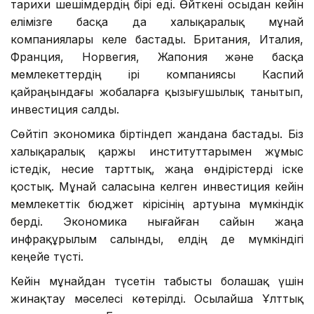
тарихи шешімдердің бірі еді. Өйткені осыдан кейін
елімізге басқа да халықаралық мұнай
компаниялары келе бастады. Британия, Италия,
Франция, Норвегия, Жапония және басқа
мемлекеттердің ірі компаниясы Каспий
қайраңындағы жобаларға қызығушылық танытып,
инвестиция салды.
Сөйтіп экономика біртіндеп жандана бастады. Біз
халықаралық қаржы институттарымен жұмыс
істедік, несие тарттық, жаңа өндірістерді іске
қостық. Мұнай саласына келген инвестиция кейін
мемлекеттік бюджет кірісінің артуына мүмкіндік
берді. Экономика нығайған сайын жаңа
инфрақұрылым салынды, елдің де мүмкіндігі
кеңейе түсті.
Кейін мұнайдан түсетін табысты болашақ үшін
жинақтау мәселесі көтерілді. Осылайша Ұлттық