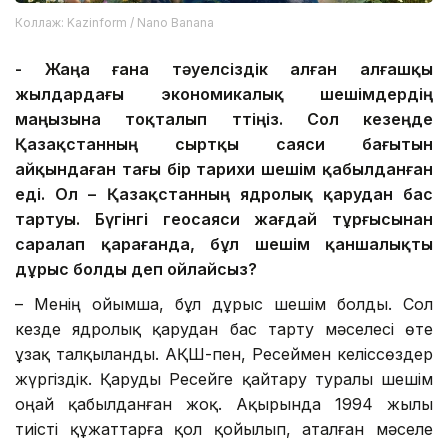
Коллаж: Kazinform / Nano Banana
-
Жаңа ғана
тәуелсіздік
алған
алғашқы
жылдар
да
ғы экономикалық шешімдердің
маңызы
на тоқталып өттіңіз
. Сол кезеңде
Қазақстанның сыртқы саяси бағытын
айқындаған тағы бір тарихи шешім
қабылданған
еді. Ол
–
Қазақстанның
ядролық қарудан бас
тарту
ы
. Бүгінгі геосаяси жағдай тұрғысынан
саралап
қарағанда,
бұл
шешім қаншалықты
дұрыс болды деп ойлайсыз?
– Менің ойымша, бұл дұрыс шешім болды. Сол
кезде ядролық қарудан бас тарту мәселесі өте
ұзақ талқыланды. АҚШ-пен, Ресеймен келіссөздер
жүргіздік. Қаруды Ресейге қайтару туралы шешім
оңай қабылданған жоқ. Ақырында 1994 жылы
тиісті құжаттарға қол қойылып, аталған мәселе