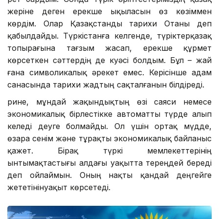
жеріне деген ерекше ықыласын өз көзіммен
көрдім. Олар Қазақстанды тарихи Отаны деп
қабылдайды. Түркістанға келгенде, түріктерқазақ
топырағына тағзым жасап, ерекше құрмет
көрсеткен сәттердің де куәсі болдым. Бұл – жай
ғана символикалық әрекет емес. Керісінше адам
санасында тарихи жадтың сақталғанын білдіреді.
Әрине, мұндай жақындықтың өзі саяси немесе
экономикалық бірлестікке автоматты түрде алып
келеді деуге болмайды. Ол үшін ортақ мүдде,
өзара сенім және тұрақты экономикалық байланыс
қажет. Бірақ түркі мемлекеттерінің
ынтымақтастығы алдағы уақытта тереңдей береді
деп ойлаймын. Оның нақты қандай деңгейге
жететінінуақыт көрсетеді.