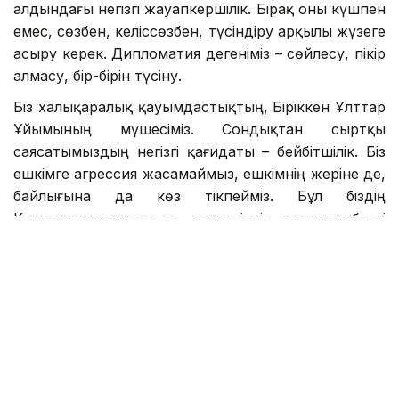
алдындағы негізгі жауапкершілік. Бірақ оны күшпен
емес, сөзбен, келіссөзбен, түсіндіру арқылы жүзеге
асыру керек. Дипломатия дегеніміз – сөйлесу, пікір
алмасу, бір-бірін түсіну.
Біз халықаралық қауымдастықтың, Біріккен Ұлттар
Ұйымының мүшесіміз. Сондықтан сыртқы
саясатымыздың негізгі қағидаты – бейбітшілік. Біз
ешкімге агрессия жасамаймыз, ешкімнің жеріне де,
байлығына да көз тікпейміз. Бұл біздің
Конституциямызда да, тәуелсіздік алғаннан бергі
ұстанған саясатымызда да айқын көрініс тапқан.
Кез келген мәселені келіссөз арқылы шешуге
ұмтылу керек. Қаруға жүгіну, күш көрсету, біреуге
қоқан-лоқы жасау дипломатияның жолы емес.
Әрине, егер елімізге қауіп төнсе, мемлекет өзін
қорғауға міндетті. Бірақ барлық басқа жағдайда
мәселенің шешімі – келіссөз.