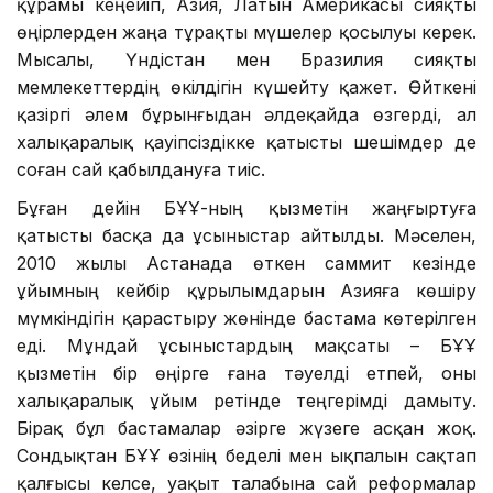
құрамы кеңейіп, Азия, Латын Америкасы сияқты
өңірлерден жаңа тұрақты мүшелер қосылуы керек.
Мысалы, Үндістан мен Бразилия сияқты
мемлекеттердің өкілдігін күшейту қажет. Өйткені
қазіргі әлем бұрынғыдан әлдеқайда өзгерді, ал
халықаралық қауіпсіздікке қатысты шешімдер де
соған сай қабылдануға тиіс.
Бұған дейін БҰҰ-ның қызметін жаңғыртуға
қатысты басқа да ұсыныстар айтылды. Мәселен,
2010 жылы Астанада өткен саммит кезінде
ұйымның кейбір құрылымдарын Азияға көшіру
мүмкіндігін қарастыру жөнінде бастама көтерілген
еді. Мұндай ұсыныстардың мақсаты – БҰҰ
қызметін бір өңірге ғана тәуелді етпей, оны
халықаралық ұйым ретінде теңгерімді дамыту.
Бірақ бұл бастамалар әзірге жүзеге асқан жоқ.
Сондықтан БҰҰ өзінің беделі мен ықпалын сақтап
қалғысы келсе, уақыт талабына сай реформалар