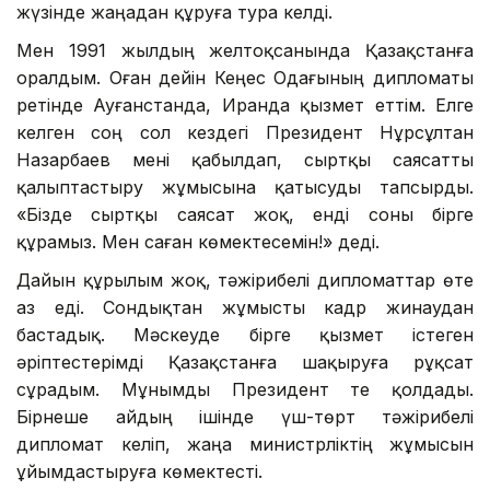
жүзінде жаңадан құруға тура келді.
Мен 1991 жылдың желтоқсанында Қазақстанға
оралдым. Оған дейін Кеңес Одағының дипломаты
ретінде Ауғанстанда, Иранда қызмет еттім. Елге
келген соң сол кездегі Президент Нұрсұлтан
Назарбаев мені қабылдап, сыртқы саясатты
қалыптастыру жұмысына қатысуды тапсырды.
«Бізде сыртқы саясат жоқ, енді соны бірге
құрамыз. Мен саған көмектесемін!» деді.
Дайын құрылым жоқ, тәжірибелі дипломаттар өте
аз еді. Сондықтан жұмысты кадр жинаудан
бастадық. Мәскеуде бірге қызмет істеген
әріптестерімді Қазақстанға шақыруға рұқсат
сұрадым. Мұнымды Президент те қолдады.
Бірнеше айдың ішінде үш-төрт тәжірибелі
дипломат келіп, жаңа министрліктің жұмысын
ұйымдастыруға көмектесті.