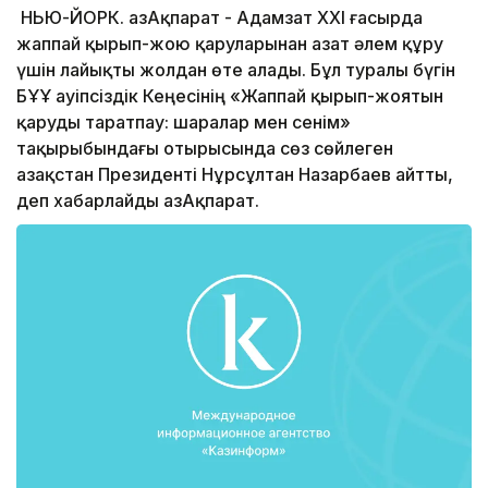
НЬЮ-ЙОРК. ҚазАқпарат - Адамзат XXI ғасырда
жаппай қырып-жою қаруларынан азат әлем құру
үшін лайықты жолдан өте алады. Бұл туралы бүгін
БҰҰ Қауіпсіздік Кеңесінің «Жаппай қырып-жоятын
қаруды таратпау: шаралар мен сенім»
тақырыбындағы отырысында сөз сөйлеген
Қазақстан Президенті Нұрсұлтан Назарбаев айтты,
деп хабарлайды ҚазАқпарат.