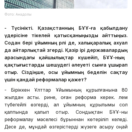
Фото: Анадолы
-
Түсінікті.
Қазақстанның Б
ҰҰ-ға
қабылдану
үдерісіне
тікелей қатысқаныңызды айттыңыз.
Содан бері ұйымның рөлі де, халықаралық ахуал
да айтарлықтай өзгер
ді
. Қазір ірі державалар
дың
арасындағы қайшылықтар күшейіп, БҰҰ-ның
қақтығыстарды шешудегі
әлеуеті
сынға ұшырап
отыр. Сіздіңше,
осы
ұйымның беделін сақтау
үшін қандай реформалар қажет?
- Біріккен Ұлттар Ұйымының құрылғанына 80
жылдан асты. Әрине, оған реформа керек. Әлем
түбегейлі өзгерді, ал ұйымның құрылымы сол
қалпында қалып отыр. Сондықтан БҰҰ-ны
реформалау мәселесі бұрыннан көтеріліп келеді.
Десе де, мұндай өзгерістерді жүзеге асыру оңай