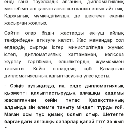
енді ғана тәуелсіздік алғанын, дипломатиялық
мектебіміз әлі қалыптасып жатқанын ашық айттық.
Қаржылық мүмкіндігіміздің де шектеулі екенін
жасырған жоқпыз.
Сөйтіп олар біздің жастарды екі-үш айлық
тәжірибеден өткізуге келісті. Жас мамандар сол
елдердің сыртқы істер министрлігінде жұмыс
істеп, дипломатиялық хаттамамен, келіссөз
жүргізу тәртібімен, елшіліктердің жұмысымен
танысты. Кейін солардың көбі Қазақстан
дипломатиясының қалыптасуына үлес қосты.
-
Сөзіңіз аузыңызда, иә, елде д
ипломатиялық
қызметті қалыптастырудың
алғашқы қадамы
жасалғаннан кейін
тұтас
Қазақстанның
алдында өзін әлемге таныту міндеті тұрды
ғой
.
Маған осы тұс қызық болып отыр. Ш
етел
ге
барғандағы алғашқы
сапарлар қалай өтті?
35 жыл