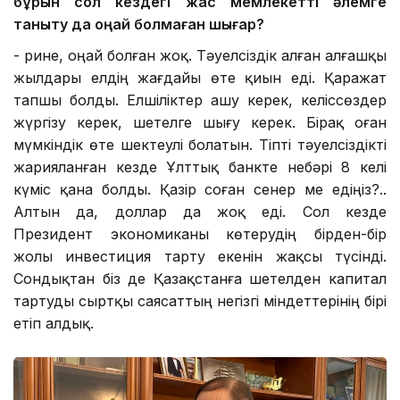
бұрын сол кездегі ж
ас мемлекетті әлемге
таныту
да
оңай болмаған шығар?
- Әрине, оңай болған жоқ. Тәуелсіздік алған алғашқы
жылдары елдің жағдайы өте қиын еді. Қаражат
тапшы болды. Елшіліктер ашу керек, келіссөздер
жүргізу керек, шетелге шығу керек. Бірақ оған
мүмкіндік өте шектеулі болатын. Тіпті тәуелсіздікті
жарияланған кезде Ұлттық банкте небәрі 8 келі
күміс қана болды. Қазір соған сенер ме едіңіз?..
Алтын да, доллар да жоқ еді. Сол кезде
Президент экономиканы көтерудің бірден-бір
жолы инвестиция тарту екенін жақсы түсінді.
Сондықтан біз де Қазақстанға шетелден капитал
тартуды сыртқы саясаттың негізгі міндеттерінің бірі
етіп алдық.