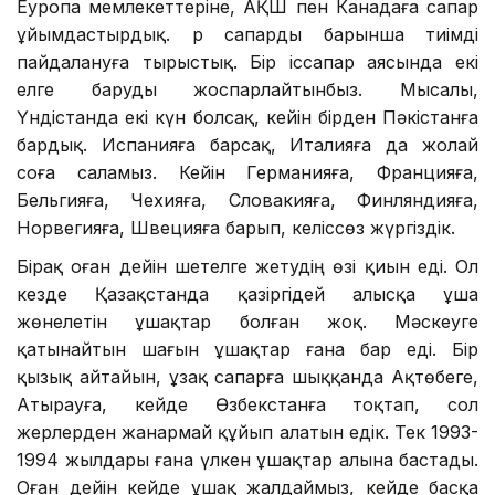
Еуропа мемлекеттеріне, АҚШ пен Канадаға сапар
ұйымдастырдық. Әр сапарды барынша тиімді
пайдалануға тырыстық. Бір іссапар аясында екі
елге баруды жоспарлайтынбыз. Мысалы,
Үндістанда екі күн болсақ, кейін бірден Пәкістанға
бардық. Испанияға барсақ, Италияға да жолай
соға саламыз. Кейін Германияға, Францияға,
Бельгияға, Чехияға, Словакияға, Финляндияға,
Норвегияға, Швецияға барып, келіссөз жүргіздік.
Бірақ оған дейін шетелге жетудің өзі қиын еді. Ол
кезде Қазақстанда қазіргідей алысқа ұша
жөнелетін ұшақтар болған жоқ. Мәскеуге
қатынайтын шағын ұшақтар ғана бар еді. Бір
қызық айтайын, ұзақ сапарға шыққанда Ақтөбеге,
Атырауға, кейде Өзбекстанға тоқтап, сол
жерлерден жанармай құйып алатын едік. Тек 1993-
1994 жылдары ғана үлкен ұшақтар алына бастады.
Оған дейін кейде ұшақ жалдаймыз, кейде басқа