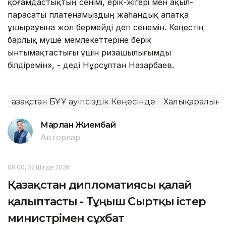
қоғамдастықтың сенімі, ерік-жігері мен ақыл-
парасаты платенамыздың жаһандық апатқа
ұшырауына жол бермейді деп сенемін. Кеңестің
барлық мүше мемлекеттеріне берік
ынтымақтастығы үшін ризашылығымды
білдіремін», - деді Нұрсұлтан Назарбаев.
Қазақстан БҰҰ Қауіпсіздік Кеңесінде
Халықаралық 
Марлан Жиембай
Авторлар
09:00, 02 Шілде 2026
Қазақстан дипломатиясы қалай
қалыптасты - Тұңғыш Сыртқы істер
министрімен сұхбат