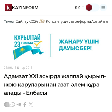
KAZINFORM
KZ
Сайлау-2026
Конституциялық реформа
Арнайы жо
Тренд:
23:06, 18 Қаңтар 2018
Адамзат XXI ғасырда жаппай қырып-
жою қаруларынан азат әлем құра
алады - Елбасы