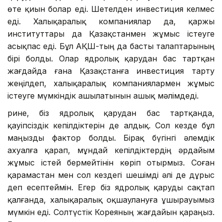
өте қиын болар еді. Шетелден инвестиция келмес
еді. Халықаралық компаниялар да, қаржы
институттары да Қазақстанмен жұмыс істеуге
асықпас еді. Бұл АҚШ-тың да басты талаптарының
бірі болды. Олар ядролық қарудан бас тартқан
жағдайда ғана Қазақстанға инвестиция тарту
жеңілдеп, халықаралық компаниялармен жұмыс
істеуге мүмкіндік ашылатынын ашық мәлімдеді.
Әрине, біз ядролық қарудан бас тартқанда,
қауіпсіздік кепілдіктерін де алдық. Сол кезде бұл
маңызды фактор болды. Бірақ бүгінгі әлемдік
ахуалға қарап, мұндай кепілдіктердің әрдайым
жұмыс істей бермейтінін көріп отырмыз. Соған
қарамастан мен сол кездегі шешімді әлі де дұрыс
деп есептеймін. Егер біз ядролық қаруды сақтап
қалғанда, халықаралық оқшаулануға ұшырауымыз
мүмкін еді. Солтүстік Кореяның жағдайын қараңыз.