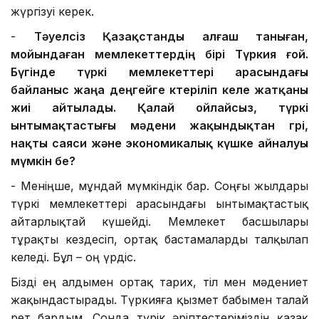
жүргізуі керек.
-
Тәуелсіз Қазақстанды алғаш таныған
,
мойындаған
мемлекеттердің бірі Түркия
ғой
.
Бүгінде түркі мемлекеттері арасындағы
байланыс жаңа деңгейге көтеріліп
келе жатқаны
жиі айтылады
.
Қалай ойлайсыз,
түркі
ынтымақтастығы мәдени жақындықтан
гөрі,
нақты саяси және экономикалық күшке айнал
уы
мүмкін бе
?
- Меніңше, мұндай мүмкіндік бар. Соңғы жылдары
түркі мемлекеттері арасындағы ынтымақтастық
айтарлықтай күшейді. Мемлекет басшылары
тұрақты кездесіп, ортақ бастамаларды талқылап
келеді. Бұл – оң үрдіс.
Бізді ең алдымен ортақ тарих, тіл мен мәдениет
жақындастырады. Түркияға қызмет бабымен талай
рет бардым. Сонда түрік әріптестеріміздің қазақ