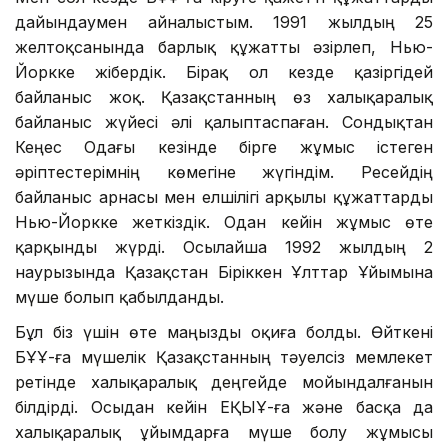
дайындаумен айналыстым. 1991 жылдың 25
желтоқсанында барлық құжатты әзірлеп, Нью-
Йоркке жібердік. Бірақ ол кезде қазіргідей
байланыс жоқ. Қазақстанның өз халықаралық
байланыс жүйесі әлі қалыптаспаған. Сондықтан
Кеңес Одағы кезінде бірге жұмыс істеген
әріптестерімнің көмегіне жүгіндім. Ресейдің
байланыс арнасы мен елшілігі арқылы құжаттарды
Нью-Йоркке жеткіздік. Одан кейін жұмыс өте
қарқынды жүрді. Осылайша 1992 жылдың 2
наурызында Қазақстан Біріккен Ұлттар Ұйымына
мүше болып қабылданды.
Бұл біз үшін өте маңызды оқиға болды. Өйткені
БҰҰ-ға мүшелік Қазақстанның тәуелсіз мемлекет
ретінде халықаралық деңгейде мойындалғанын
білдірді. Осыдан кейін ЕҚЫҰ-ға және басқа да
халықаралық ұйымдарға мүше болу жұмысы