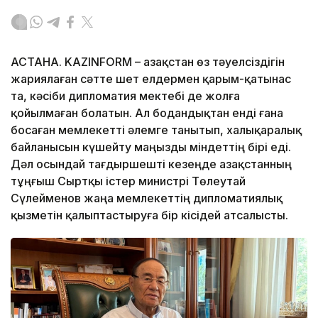
АСТАНА. KAZINFORM – Қазақстан өз тәуелсіздігін
жариялаған сәтте шет елдермен қарым-қатынас
та, кәсіби дипломатия мектебі де жолға
қойылмаған болатын. Ал бодандықтан енді ғана
босаған мемлекетті әлемге танытып, халықаралық
байланысын күшейту маңызды міндеттің бірі еді.
Дәл осындай тағдыршешті кезеңде Қазақстанның
тұңғыш Сыртқы істер министрі Төлеутай
Сүлейменов жаңа мемлекеттің дипломатиялық
қызметін қалыптастыруға бір кісідей атсалысты.