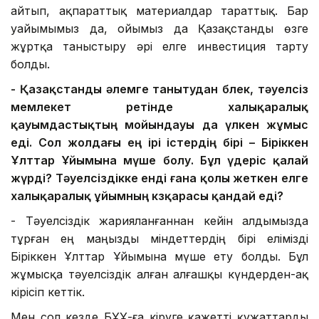
айтып, ақпараттық материалдар тараттық. Бар
уайымымыз да, ойымыз да Қазақстанды өзге
жұртқа таныстыру әрі елге инвестиция тарту
болды.
-
Қазақстанды әлемге таны
т
у
дан бөлек
, тәуелсіз
мемлекет ретінде халықаралық
қауымдастықтың мойында
уы да үлкен жұмыс
еді.
Сол жолдағы ең
ірі істердің
бірі – Б
іріккен
Ұлттар Ұйымына
мүше
болу
. Бұл
үдеріс қалай
жүрді? Тәуелсіздікке енді ғана қолы жеткен елге
халықаралық ұйымның көзқарасы қандай еді?
- Тәуелсіздік жарияланғаннан кейін алдымызда
тұрған ең маңызды міндеттердің бірі елімізді
Біріккен Ұлттар Ұйымына мүше ету болды. Бұл
жұмысқа тәуелсіздік алған алғашқы күндерден-ақ
кірісіп кеттік.
Мен сол кезде БҰҰ-ға кіруге қажетті құжаттарды