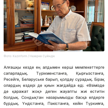
Фото: Kazinform / Назерке Сүйіндік
Алғашқы кезде ең алдымен көрші мемлекеттерге
сапарладық. Түрікменстанға, Қырғызстанға,
Ресейге, Беларуське барып, қолдау сұрадық. Бірақ
олардың өздері де қиын жағдайда еді. «Өзімізде
де қаражат жоқ» деген жауапты жиі еститін
болдық. Сондықтан назарымызды басқа елдерге
бұрдық. Үндістанға, Пәкістанға, кейін Түркияға,