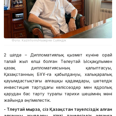
Фото: Kazinform/Назерке Сүйіндік
2 шілде – Дипломатиялық қызмет күніне орай
талай жыл елші болған Төлеутай Ысқақұлымен
қазақ дипломатиясының қалыптасуы,
Қазақстанның БҰҰ-ға қабылдануы, халықаралық
қауымдастықтағы алғашқы қадамдары, шетелдік
инвестиция тартудағы келіссөздер мен ядролық
қарудан бас тарту туралы тарихи шешімнің мәні
жайында әңгімелестік.
- Төлеутай мырза, сіз
Қазақстан тәуелсіздік
алған
алғашқы жылдары, тіпті тәуелсіздік алғанға