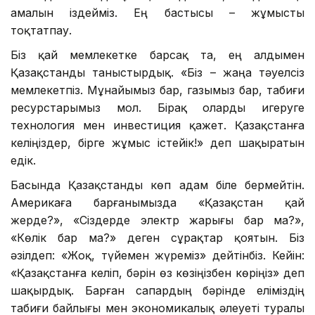
амалын іздейміз. Ең бастысы – жұмысты
тоқтатпау.
Біз қай мемлекетке барсақ та, ең алдымен
Қазақстанды таныстырдық. «Біз – жаңа тәуелсіз
мемлекетпіз. Мұнайымыз бар, газымыз бар, табиғи
ресурстарымыз мол. Бірақ оларды игеруге
технология мен инвестиция қажет. Қазақстанға
келіңіздер, бірге жұмыс істейік!» деп шақыратын
едік.
Басында Қазақстанды көп адам біле бермейтін.
Америкаға барғанымызда «Қазақстан қай
жерде?», «Сіздерде электр жарығы бар ма?»,
«Көлік бар ма?» деген сұрақтар қоятын. Біз
әзілдеп: «Жоқ, түйемен жүреміз» дейтінбіз. Кейін:
«Қазақстанға келіп, бәрін өз көзіңізбен көріңіз» деп
шақырдық. Барған сапардың бәрінде еліміздің
табиғи байлығы мен экономикалық әлеуеті туралы