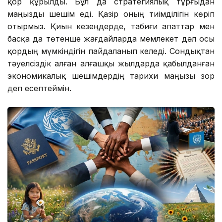
қор құрылды. Бұл да стратегиялық тұрғыдан
маңызды шешім еді. Қазір оның тиімділігін көріп
отырмыз. Қиын кезеңдерде, табиғи апаттар мен
басқа да төтенше жағдайларда мемлекет дәл осы
қордың мүмкіндігін пайдаланып келеді. Сондықтан
тәуелсіздік алған алғашқы жылдарда қабылданған
экономикалық шешімдердің тарихи маңызы зор
деп есептеймін.