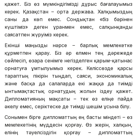
қажет. Біз өз мүмкіндігімізді дұрыс бағалауымыз
керек. Қазақстан – орта держава. Халқымыздың
саны да көп емес. Сондықтан «біз бәрінен
күштіміз» деген ұранмен емес, салқынқанды
саясатпен жүруіміз керек.
Екінші маңызды нәрсе – барлық мемлекетке
құрметпен қарау. Біз әр елмен тең дәрежеде
сөйлесіп, өзара сенімге негізделген қарым-қатынас
орнатуға ұмтылуымыз керек. Келіссөзде қарсы
тараптың пікірін тыңдап, саяси, экономикалық
және басқа да салаларда екі жаққа да тиімді
ынтымақтастық орнатудың жолын іздеу қажет.
Дипломатияның мақсаты – тек өз еліңе пайда
әкелу емес, серіктеске де тиімді шешім ұсына білу.
Сонымен бірге дипломаттың ең басты міндеті – өз
мемлекетінің мүддесін қорғау. Өз жерін, халқын,
елінің тәуелсіздігін қорғау – дипломаттың