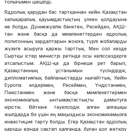
толығымен шешілді.
Ядролық қарудан бас тартқаннан кейін Қазақстан
халықаралық қауымдастықтың үлкен қолдауына
ие болды. Дүниежүзілік банктен, Ресейден, АҚШ-
тан және басқа да мемлекеттерден ядролық
полигонның зардаптарын жоюға, түрлі жобаларды
жүзеге асыруға қаржы тарттық. Мен сол кезде
Сыртқы істер министрі ретінде осы келіссөздерге
атсалыстым. АҚШ-қа да бірнеше рет барып,
Қазақстанның ұстанымын түсіндірдік,
дипломатиялық байланыстарды нығайттық. Кейін
Еуропа елдерімен, Ресеймен, Үндістанмен,
Пәкістанмен және басқа мемлекеттермен
экономикалық ынтымақтастықты дамытуға
кірістік. Өйткені тәуелсіздік алған алғашқы
жылдарда біз үшін ең маңыздысы экономикамызға
инвестиция тарту болды. Егер Қазақстан ядролық
қаруды өзінде сақтап қалғанда, бұған қол жеткізу