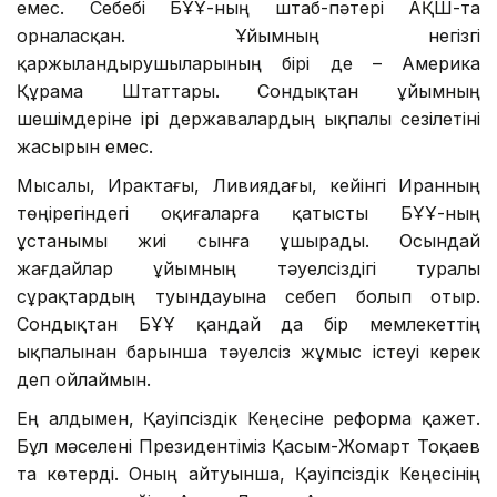
емес. Себебі БҰҰ-ның штаб-пәтері АҚШ-та
орналасқан. Ұйымның негізгі
қаржыландырушыларының бірі де – Америка
Құрама Штаттары. Сондықтан ұйымның
шешімдеріне ірі державалардың ықпалы сезілетіні
жасырын емес.
Мысалы, Ирактағы, Ливиядағы, кейінгі Иранның
төңірегіндегі оқиғаларға қатысты БҰҰ-ның
ұстанымы жиі сынға ұшырады. Осындай
жағдайлар ұйымның тәуелсіздігі туралы
сұрақтардың туындауына себеп болып отыр.
Сондықтан БҰҰ қандай да бір мемлекеттің
ықпалынан барынша тәуелсіз жұмыс істеуі керек
деп ойлаймын.
Ең алдымен, Қауіпсіздік Кеңесіне реформа қажет.
Бұл мәселені Президентіміз Қасым-Жомарт Тоқаев
та көтерді. Оның айтуынша, Қауіпсіздік Кеңесінің