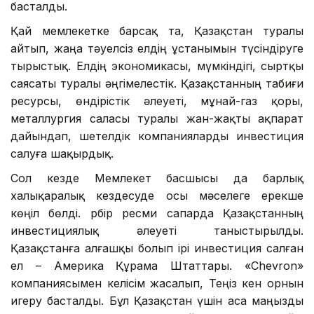
басталды.
Қай мемлекетке барсақ та, Қазақстан туралы
айтып, жаңа тәуелсіз елдің ұстанымын түсіндіруге
тырыстық. Елдің экономикасы, мүмкіндігі, сыртқы
саясаты туралы әңгімелестік. Қазақстанның табиғи
ресурсы, өндірістік әлеуеті, мұнай-газ қоры,
металлургия саласы туралы жан-жақты ақпарат
дайындап, шетелдік компанияларды инвестиция
салуға шақырдық.
Сол кезде Мемлекет басшысы да барлық
халықаралық кездесуде осы мәселеге ерекше
көңіл бөлді. Әрбір ресми сапарда Қазақстанның
инвестициялық әлеуеті таныстырылды.
Қазақстанға алғашқы болып ірі инвестиция салған
ел – Америка Құрама Штаттары. «Chevron»
компаниясымен келісім жасалып, Теңіз кен орнын
игеру басталды. Бұл Қазақстан үшін аса маңызды