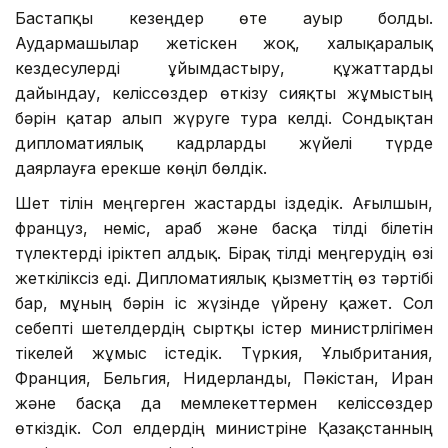
Бастапқы кезеңдер өте ауыр болды.
Аудармашылар жетіскен жоқ, халықаралық
кездесулерді ұйымдастыру, құжаттарды
дайындау, келіссөздер өткізу сияқты жұмыстың
бәрін қатар алып жүруге тура келді. Сондықтан
дипломатиялық кадрларды жүйелі түрде
даярлауға ерекше көңіл бөлдік.
Шет тілін меңгерген жастарды іздедік. Ағылшын,
француз, неміс, араб және басқа тілді білетін
түлектерді іріктеп алдық. Бірақ тілді меңгерудің өзі
жеткіліксіз еді. Дипломатиялық қызметтің өз тәртібі
бар, мұның бәрін іс жүзінде үйрену қажет. Сол
себепті шетелдердің сыртқы істер министрлігімен
тікелей жұмыс істедік. Түркия, Ұлыбритания,
Франция, Бельгия, Нидерланды, Пәкістан, Иран
және басқа да мемлекеттермен келіссөздер
өткіздік. Сол елдердің министріне Қазақстанның