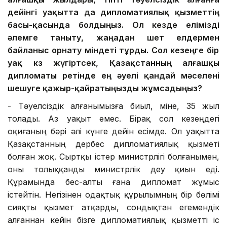
дейінгі уақытта да
дипломатиялық қызметтің
басы-қасында
болдыңыз. Ол кезде
елімізді
әлемге таныту, жаңа
дан
шет елдермен
байланыс орнату міндеті тұрды. Сол кезеңге
бір
уақ
көз жүгіртсек, Қазақстанның алғашқы
дипломаты
ретінде
ең
әуелі
қандай мәселені
шешуге
қажыр-қайратыңызды жұмсадыңыз
?
- Тәуелсіздік алғанымызға биыл, міне, 35 жыл
толады. Аз уақыт емес. Бірақ сол кезеңдегі
оқиғаның бәрі әлі күнге дейін есімде. Ол уақытта
Қазақстанның дербес дипломатиялық қызметі
болған жоқ. Сыртқы істер министрлігі болғанымен,
оны толыққанды министрлік деу қиын еді.
Құрамында бес-алты ғана дипломат жұмыс
істейтін. Негізінен одақтық құрылымның бір бөлімі
сияқты қызмет атқарды, сондықтан егемендік
алғаннан кейін бізге дипломатиялық қызметті іс