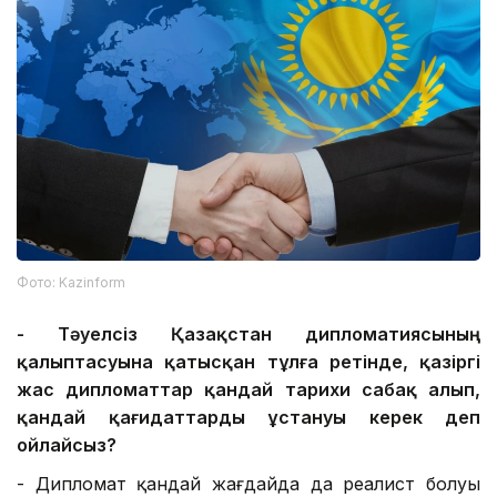
Фото: Kazinform
-
Тәуелсіз Қазақстан дипломатиясының
қалыптасуына қатысқан тұлға ретінде, қазіргі
жас дипломаттар қандай тарихи сабақ
алып,
қандай қағидаттарды ұстануы керек деп
ойлайсыз?
- Дипломат қандай жағдайда да реалист болуы