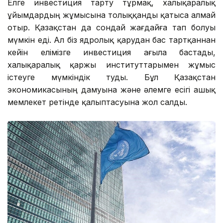
Елге инвестиция тарту тұрмақ, халықаралық
ұйымдардың жұмысына толыққанды қатыса алмай
отыр. Қазақстан да сондай жағдайға тап болуы
мүмкін еді. Ал біз ядролық қарудан бас тартқаннан
кейін елімізге инвестиция ағыла бастады,
халықаралық қаржы институттарымен жұмыс
істеуге мүмкіндік туды. Бұл Қазақстан
экономикасының дамуына және әлемге есігі ашық
мемлекет ретінде қалыптасуына жол салды.