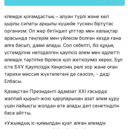
«Әлемдік қоғамдастық ‒ алуан түрлі және көп
қырлы сипаты арқылы күшейе түскен біртұтас
организм. Ол жер бетіндегі ұлттар мен халықтар
арасында теңгерім мен үйлесім болған кезде ғана
алға басып, дами алады. Сол себепті, біз құқық
үстемдігіне негізделген қауіпсіз әлем мен әділетті
әлемдік тәртіпке бірлесе қол жеткізуіміз керек. Бұл
істе БҰҰ Қауіпсіздік Кеңесінің рөлі зор және оған
тарихи миссия жүктелетені де сөзсіз», - деді
Елбасы.
Қазақстан Президенті адамзат XXI ғасырда
жаппай қырып-жою қаруларынан азат әлем құру
үшін лайықты жолдан өте алады деп сенетіндігін
баса айтты.
«Ұжымдық іс-қимылдан қуат алған әлемдік