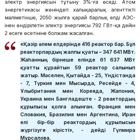
электр энергиясын тұтыну 3%-ға өседі. Атом
энергетикасы жөніндегі халықаралық агенттіктің
мәліметінше, 2050 жылға қарай барлық елдің АЭС-
інен өндірілетін электр энергиясы 792 ГВт-қа дейін
2 есеге өсетініне болжам жасалған.
«Қазір әлем елдерінде 416 реактор бар. Бұл
реакторлардың жалпы қуаты – 347 641 МВт.
Жаһанның бірнеше елінде 61 637 МВт
қуатты құрайтын 59 реактор салынып
жатыр. Мәселен, Қытайда - 25, Үндістанда
- 7, Түркия мен Мысырда, Ресейде - 4,
Ұлыбритания мен Кореяда, Жапония,
Украина мен Бангладеште - 2 реактордың
құрылысы қолға алынған. Франция мен
Словакия, Бразилия мен Аргентина, Иран
елі бір-бір реактордың құрылысын
жүргізуге кірісті», - дейді Гүлмира
Мұрсалова.