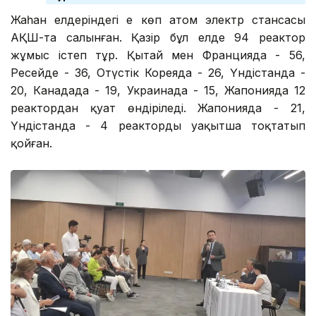
Жаһан елдеріндегі ең көп атом электр стансасы
АҚШ-та салынған. Қазір бұл елде 94 реактор
жұмыс істеп тұр. Қытай мен Францияда - 56,
Ресейде - 36, Оңтүстік Кореяда - 26, Үндістанда -
20, Канадада - 19, Украинада - 15, Жапонияда 12
реактордан қуат өндіріледі. Жапонияда - 21,
Үндістанда - 4 реакторды уақытша тоқтатып
қойған.