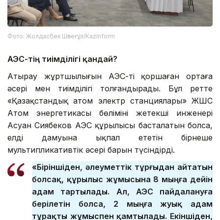
Фото: Жолдасбек Шөпеғұл/Kazinform
АЭС-тің тиімділігі қандай?
Атырау жұртшылығын АЭС-тің қоршаған ортаға
әсері мен тиімділігі толғандырады. Бұл ретте
«Қазақстандық атом электр станциялары» ЖШС
Атом энергетикасы бөлімінің жетекші инженері
Асуан Сиябеков АЭС құрылысы басталатын болса,
елдің дамуына ықпал ететін бірнеше
мультипликативтік әсері барын түсіндірді.
«Біріншіден, әлеуметтік тұрғыдан айтатын
болсақ, құрылыс жұмысына 8 мыңға дейін
адам тартылады. Ал, АЭС пайдалануға
берілетін болса, 2 мыңға жуық адам
тұрақты жұмыспен қамтылады. Екіншіден,