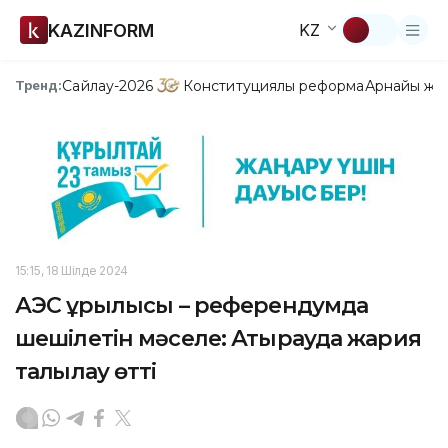
KAZINFORM
KZ
Сайлау-2026
Конституциялық реформа
Арнайы жо
Тренд:
15:15, 18 Шілде 2024
АЭС құрылысы – референдумда
шешілетін мәселе: Атырауда жария
талқылау өтті