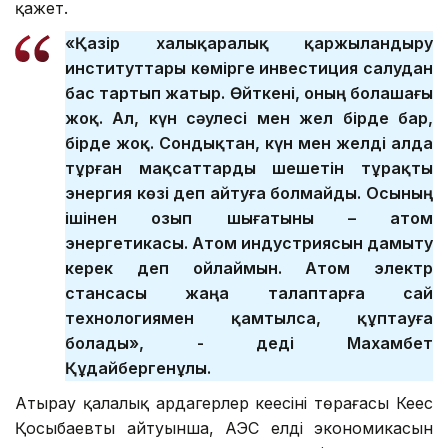
қажет.
«Қазір халықаралық қаржыландыру
институттары көмірге инвестиция салудан
бас тартып жатыр. Өйткені, оның болашағы
жоқ. Ал, күн сәулесі мен жел бірде бар,
бірде жоқ. Сондықтан, күн мен желді алда
тұрған мақсаттарды шешетін тұрақты
энергия көзі деп айтуға болмайды. Осының
ішінен озып шығатыны – атом
энергетикасы. Атом индустриясын дамыту
керек деп ойлаймын. Атом электр
стансасы жаңа талаптарға сай
технологиямен қамтылса, құптауға
болады», - деді Махамбет
Құдайбергенұлы.
Атырау қалалық ардагерлер кеңесінің төрағасы Кеңес
Қосыбаевтың айтуынша, АЭС елдің экономикасын