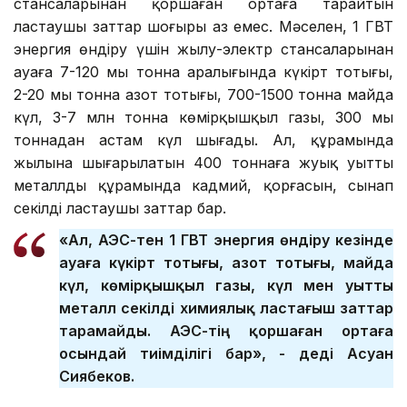
стансаларынан қоршаған ортаға тарайтын
ластаушы заттар шоғыры аз емес. Мәселен, 1 ГВТ
энергия өндіру үшін жылу-электр стансаларынан
ауаға 7-120 мың тонна аралығында күкірт тотығы,
2-20 мың тонна азот тотығы, 700-1500 тонна майда
күл, 3-7 млн тонна көмірқышқыл газы, 300 мың
тоннадан астам күл шығады. Ал, құрамында
жылына шығарылатын 400 тоннаға жуық уытты
металлдың құрамында кадмий, қорғасын, сынап
секілді ластаушы заттар бар.
«Ал, АЭС-тен 1 ГВТ энергия өндіру кезінде
ауаға күкірт тотығы, азот тотығы, майда
күл, көмірқышқыл газы, күл мен уытты
металл секілді химиялық ластағыш заттар
тарамайды. АЭС-тің қоршаған ортаға
осындай тиімділігі бар», - деді Асуан
Сиябеков.