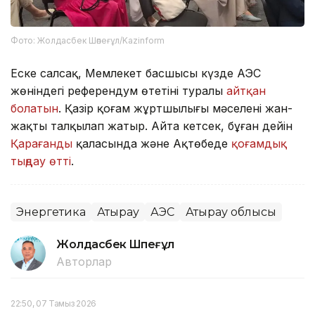
Фото: Жолдасбек Шөпеғұл/Kazinform
Еске салсақ, Мемлекет басшысы күзде АЭС
жөніндегі референдум өтетіні туралы
айтқан
болатын
. Қазір қоғам жұртшылығы мәселені жан-
жақты талқылап жатыр. Айта кетсек, бұған дейін
Қарағанды
қаласында және Ақтөбеде
қоғамдық
тыңдау өтті
.
Энергетика
Атырау
АЭС
Атырау облысы
Жолдасбек Шөпеғұл
Авторлар
22:50, 07 Тамыз 2026