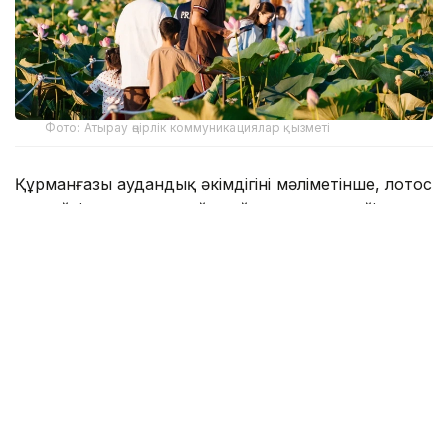
Фото: Атырау өңірлік коммуникациялар қызметі
Құрманғазы аудандық әкімдігінің мәліметінше, лотос
гүлдейтін алқап қыркүйек айының соңына дейін
келушілер үшін ашық болады. Фестивалді
ұйымдастыруға бөлінген 191,9 млн теңгенің 131,9 млн
теңгесі инфрақұрылымдық жобаларға, 60 млн теңгесі
мәдени бағдарламаға қарастырылған.