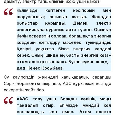
дамыту, электр тапшылығын жою үшін қажет.
«Елімізде көптеген кәсіпорын мен
шаруашылық ашылып жатыр. Жаңадан
облыстар құрылды. Демек, электр
энергиясына сұраныс арта түседі. Осының
бәрін ескеретін болсақ, болашақта энергия
көздерін жетілдіру мәселесі туындайды.
Қазіргі уақытта бізге энергия көздері
керек. Оның ішінде ең басты энергия көзі –
атом электр стансасы. Бұған күмән жоқ», -
деді Кеңес Қосыбаев.
Су қауіпсіздігі жөніндегі халықаралық сарапшы
Серік Борановтың пікірінше, АЭС құрылысы кезінде
ескеретін жайт бар.
«АЭС салу үшін Балқаш көлінің маңы
таңдалып отыр. Елімізде мұндай көл
соншалықты көп емес. Атом электр