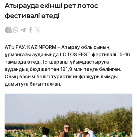
Атырауда екінші рет лотос
фестивалі өтеді
АТЫРАУ. KAZINFORM – Атырау облысының
Құрманғазы ауданында LOTOS FEST фестивалі 15-16
тамызда өтеді. Іс-шараны ұйымдастыруға
аудандық бюджеттен 191,9 млн теңге бөлінген.
Оның басым бөлігі туристік инфрақұрылымды
дамытуға бағытталған.