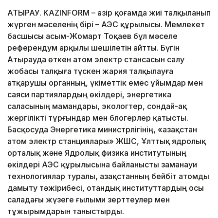
АТЫРАУ. KAZINFORM – Қазір қоғамда жиі талқыланып
жүрген мәселенің бірі – АЭС құрылысы. Мемлекет
басшысы Қасым-Жомарт Тоқаев бұл мәселе
референдум арқылы шешілетін айтты. Бүгін
Атырауда өткен атом электр стансасын салу
жобасы талқыға түскен жария талқылауға
атқарушы органның, үкіметтік емес ұйымдар мен
саяси партиялардың өкілдері, энергетика
саласының мамандары, экологтер, сондай-ақ
жергілікті тұрғындар мен блогерлер қатысты.
Басқосуда Энергетика министрлігінің, «Қазақстан
атом электр станциялары» ЖШС, Ұлттық ядролық
орталық және Ядролық физика институтының
өкілдері АЭС құрылысына байланысты заманауи
технологиялар туралы, Қазақстанның бейбіт атомды
дамыту тәжірибесі, отандық институттардың осы
саладағы жүзеге ғылыми зерттеулер мен
тұжырымдарын таныстырды.