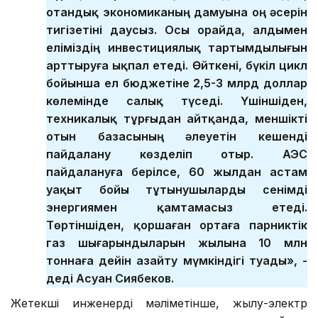
отандық экономиканың дамуына оң әсерін
тигізетіні даусыз. Осы орайда, алдымен
еліміздің инвестициялық тартымдылығын
арттыруға ықпал етеді. Өйткені, бүкіл цикл
бойынша ел бюджетіне 2,5-3 млрд доллар
көлемінде салық түседі. Үшіншіден,
техникалық тұрғыдан айтқанда, меншікті
отын базасының әлеуетін кешенді
пайдалану көзделіп отыр. АЭС
пайдалануға берілсе, 60 жылдан астам
уақыт бойы тұтынушыларды сенімді
энергиямен қамтамасыз етеді.
Төртіншіден, қоршаған ортаға парниктік
газ шығарындыларын жылына 10 млн
тоннаға дейін азайту мүмкіндігі туады», -
деді Асуан Сиябеков.
Жетекші инженердің мәліметінше, жылу-электр