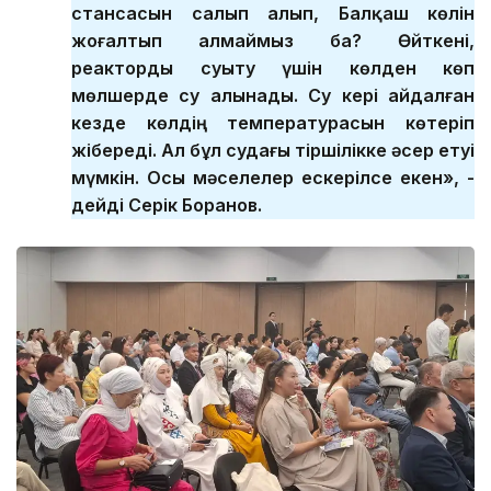
стансасын салып алып, Балқаш көлін
жоғалтып алмаймыз ба? Өйткені,
реакторды суыту үшін көлден көп
мөлшерде су алынады. Су кері айдалған
кезде көлдің температурасын көтеріп
жібереді. Ал бұл судағы тіршілікке әсер етуі
мүмкін. Осы мәселелер ескерілсе екен», -
дейді Серік Боранов.