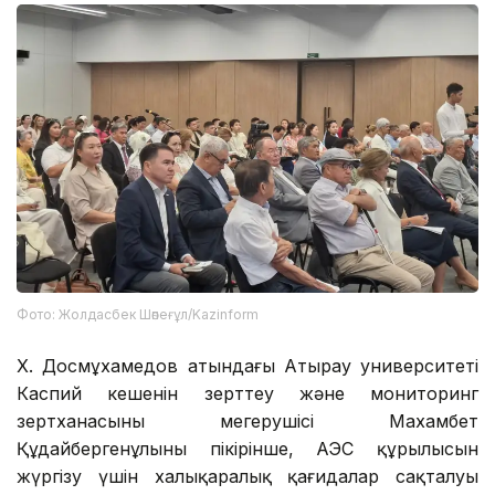
Фото: Жолдасбек Шөпеғұл/Kazinform
Х. Досмұхамедов атындағы Атырау университеті
Каспий кешенін зерттеу және мониторинг
зертханасының меңгерушісі Махамбет
Құдайбергенұлының пікірінше, АЭС құрылысын
жүргізу үшін халықаралық қағидалар сақталуы