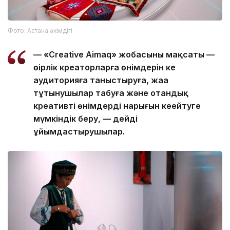
Фото: Астана әкімдігі
— «Creative Aimaq» жобасының мақсаты —
өңірлік креаторларға өнімдерін кең
аудиторияға таныстыруға, жаңа
тұтынушылар табуға және отандық
креативті өнімдердің нарығын кеңейтуге
мүмкіндік беру, — дейді
ұйымдастырушылар.