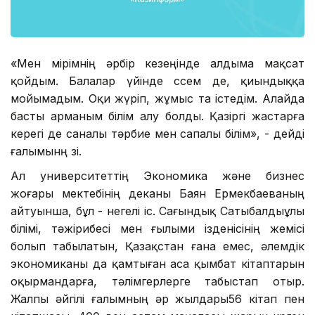
«Мен өмірімнің әрбір кезеңінде алдыма мақсат
қойдым. Балалар үйінде өссем де, қиындыққа
мойымадым. Оқи жүріп, жұмыс та істедім. Алайда
басты арманым білім алу болды. Қазіргі жастарға
керегі де саналы тәрбие мен сапалы білім», - дейді
ғалымынң өзі.
Ал университеттің Экономика және бизнес
жоғары мектебінің деканы Баян Ермекбаеваның
айтуынша, бұл - өнегелі іс. Сағындық Сатыбалдыұлы
білімі, тәжірибесі мен ғылыми ізденісінің жемісі
болып табылатын, Қазақстан ғана емес, әлемдік
экономиканы да қамтыған аса қымбат кітаптарын
оқырмандарға, тәлімгерлерге табыстап отыр.
Жалпы әйгілі ғалымның әр жылдары56 кітап пен