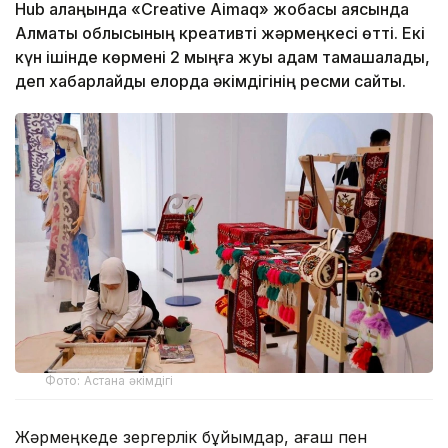
Hub алаңында «Creative Aimaq» жобасы аясында
Алматы облысының креативті жәрмеңкесі өтті. Екі
күн ішінде көрмені 2 мыңға жуық адам тамашалады,
деп хабарлайды елорда әкімдігінің ресми сайты.
Фото: Астана әкімдігі
Жәрмеңкеде зергерлік бұйымдар, ағаш пен