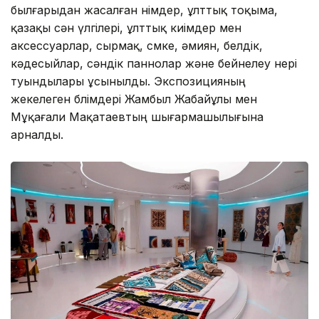
былғарыдан жасалған өнімдер, ұлттық тоқыма,
қазақы сән үлгілері, ұлттық киімдер мен
аксессуарлар, сырмақ, сөмке, әмиян, белдік,
кәдесыйлар, сәндік паннолар және бейнелеу өнері
туындылары ұсынылды. Экспозицияның
жекелеген бөлімдері Жамбыл Жабайұлы мен
Мұқағали Мақатаевтың шығармашылығына
арналды.