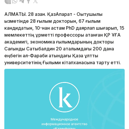
АЛМАТЫ. 28 қазан. ҚазАқпарат - Оқытушылық
қызметінде 28 ғылым докторын, 67 ғылым
кандидатын, 10-нан астам PhD даярлап шығарып, 15
мемлекеттің құрметті профессоры атанған ҚР ҰҒА
академигі, экономика ғылымдарының докторы
Сағындық Сатыбалдин 20 аталымдағы 200 дана
еңбегін әл-Фараби атындағы Қазақ ұлттық
университетінің Ғылыми кітапханасына тарту етті.