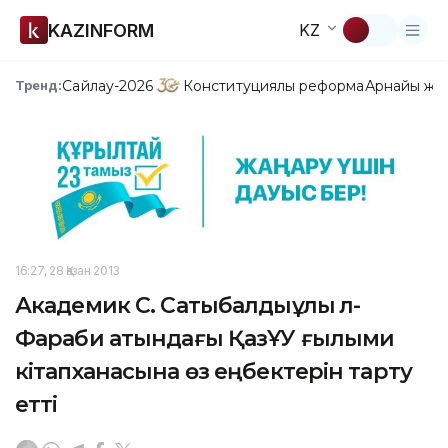
KAZINFORM
KZ
Сайлау-2026
Конституциялық реформа
Арнайы жо
Тренд:
16:27, 28 Қазан 2013
Академик С. Сатыбалдыұлы әл-
Фараби атындағы ҚазҰУ ғылыми
кітапханасына өз еңбектерін тарту
етті