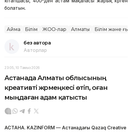
кітапшасы, 400-ден астам мақаласы жарық көрген
болатын.
Аймақ
Білім
ЖОО-лар
Алматы
Білім және ғы
без автора
Авторлар
23:05, 10 Тамыз 2026
Астанада Алматы облысының
креативті жәрмеңкесі өтіп, оған
мыңдаған адам қатысты
АСТАНА. KAZINFORM — Астанадағы Qazaq Creative