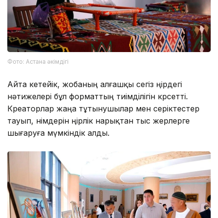
Фото: Астана әкімдігі
Айта кетейік, жобаның алғашқы сегіз өңірдегі
нәтижелері бұл форматтың тиімділігін көрсетті.
Креаторлар жаңа тұтынушылар мен серіктестер
тауып, өнімдерін өңірлік нарықтан тыс жерлерге
шығаруға мүмкіндік алды.