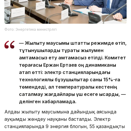
Фото: Энергетика министрлігі
— Жылыту маусымы штаттық режимде өтіп,
тұтынушыларды тұрақты жылумен
қамтамасыз ету қамтамасыз етілді. Комитет
төрағасы Ержан Ертаев оң динамиканы
атап өтті: электр станцияларындағы
технологиялық бұзушылықтар саны 15%-ға
төмендеді, ал температуралық кестенің
сақталмау жағдайлары үш есеге қысқарды, —
делінген хабарламада.
Алдағы жылыту маусымына дайындық аясында
ауқымды жөндеу науқаны басталды. Электр
станцияларында 9 энергия блогын, 55 қазандықты