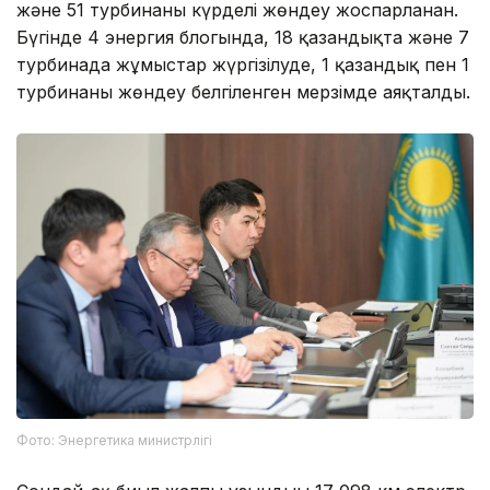
және 51 турбинаны күрделі жөндеу жоспарланған.
Бүгінде 4 энергия блогында, 18 қазандықта және 7
турбинада жұмыстар жүргізілуде, 1 қазандық пен 1
турбинаны жөндеу белгіленген мерзімде аяқталды.
Фото: Энергетика министрлігі