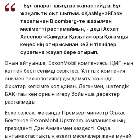
- Бұл ақпарат шындыққа жанаспайды. Бұл
жаңалықты оқып шықтым. «ҚазМұнайГаз»
тарапынан Bloomberg-те жазылған
мәліметті растамаймын, - деді Асхат
Хасенов «Самұрық-Қазына» қоры Қоғамдық
кеңесінің отырысынан кейін тілшілер
сұрағына жауап бере отырып.
Оның айтуынша, ExxonMobil компаниясы ҚМГ-ның
көптен бергі сенімді серіктесі. Ұлттық компания
онымен технологияларды дамыту жөнінде
бірқатар келісімге қол қойған. Дегенмен, шетелдік
БАҚ-тағы кен орнын игеру бойынша деректер
расталмады.
Еске салсақ, жақында Премьер-министр Олжас
Бектенов ExxonMobil Upstream компаниясының
президенті Дэн Амманмен кездесті. Онда
ынтымақтастықтың өзекті мәселелері және мұнай-