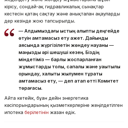
кірісу, сондай-ақ гидравликалық сынақтар
кестесін қатаң сақтау және анықталған ақауларды
дер кезінде жою тапсырылды.
— Алдымыздағы қыстың қалыпты деңгейде
өтуін қамтамасыз ету қажет. Дайындық
аясында жүргізілетін жөндеу науқаны —
маңызды әрі шешуші кезең. Біздің
міндетіміз — барлық жоспарланған
жұмыстарды толық, сапалы және уақытылы
орындау, халықты жылумен тұрақты
қамтамасыз ету, — деп атап өтті Комитет
төрағасы.
Айта кетейік, бұған дейін энергетика
кәсіпорындарының қызметкерлеріне жеңілдетілген
ипотека
берілетінін
жазған едік.