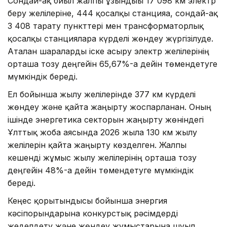
Сондай-ақ биыл жалпы ұзындығы 17 098 км электр
беру желілеріне, 444 қосалқы станцияға, сондай-ақ
3 408 тарату пункттері мен трансформаторлық
қосалқы станцияларға күрделі жөндеу жүргізілуде.
Аталған шараларды іске асыру электр желілерінің
орташа тозу деңгейін 65,67%-ға дейін төмендетуге
мүмкіндік береді.
Ел бойынша жылу желілерінде 377 км күрделі
жөндеу және қайта жаңғырту жоспарланған. Оның
ішінде энергетика секторын жаңғырту жөніндегі
Ұлттық жоба аясында 2026 жылға 130 км жылу
желілерін қайта жаңғырту көзделген. Жалпы
кешенді жұмыс жылу желілерінің орташа тозу
деңгейін 48%-ға дейін төмендетуге мүмкіндік
береді.
Кеңес қорытындысы бойынша энергия
кәсіпорындарына конкурстық рәсімдерді
жеделдету және жөндеу жұмыстарына шұғыл