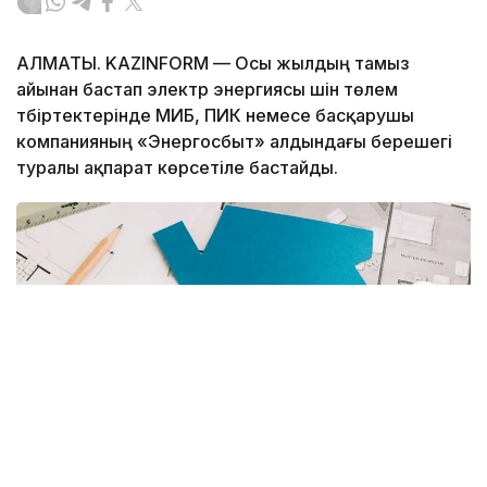
АЛМАТЫ. KAZINFORM — Осы жылдың тамыз
айынан бастап электр энергиясы үшін төлем
түбіртектерінде МИБ, ПИК немесе басқарушы
компанияның «Энергосбыт» алдындағы берешегі
туралы ақпарат көрсетіле бастайды.