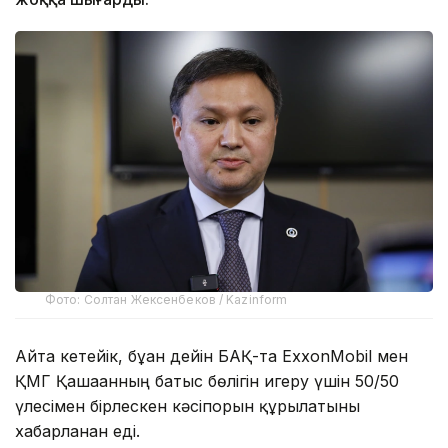
Фото: Солтан Жексенбеков / Kazinform
Айта кетейік, бұған дейін БАҚ-та ExxonMobil мен
ҚМГ Қашағанның батыс бөлігін игеру үшін 50/50
үлесімен бірлескен кәсіпорын құрылатыны
хабарланған еді.