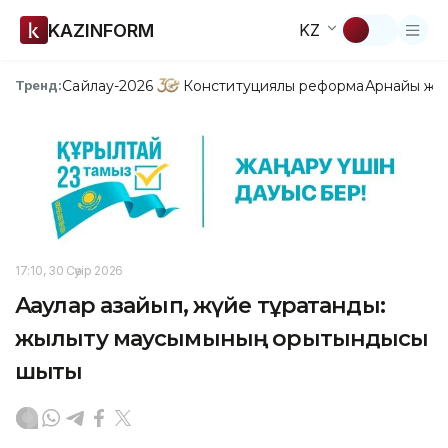
KAZINFORM
KZ
Сайлау-2026
Конституциялық реформа
Арнайы жо
Тренд:
17:10, 30 Сәуір 2026
Ақаулар азайып, жүйе тұрақтанды:
жылыту маусымының қорытындысы
шықты