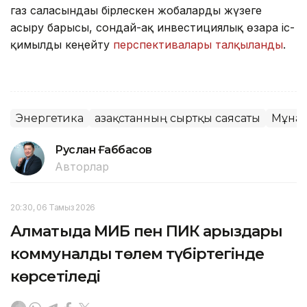
газ саласындағы бірлескен жобаларды жүзеге
асыру барысы, сондай-ақ инвестициялық өзара іс-
қимылды кеңейту
перспективалары талқыланды
.
Энергетика
Қазақстанның сыртқы саясаты
Мұна
Руслан Ғаббасов
Авторлар
20:30, 06 Тамыз 2026
Алматыда МИБ пен ПИК қарыздары
коммуналдық төлем түбіртегінде
көрсетіледі