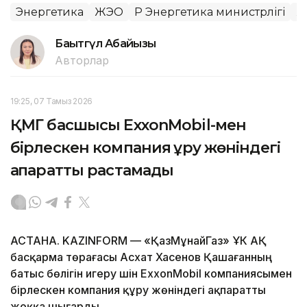
Энергетика
ЖЭО
ҚР Энергетика министрлігі
Ж
Бақытгүл Абайқызы
Авторлар
19:25, 07 Тамыз 2026
ҚМГ басшысы ExxonMobil-мен
бірлескен компания құру жөніндегі
ақпаратты растамады
АСТАНА. KAZINFORM — «ҚазМұнайГаз» ҰК АҚ
басқарма төрағасы Асхат Хасенов Қашағанның
батыс бөлігін игеру үшін ExxonMobil компаниясымен
бірлескен компания құру жөніндегі ақпаратты
жоққа шығарды.