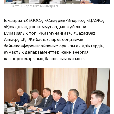
Фото: Энергетика министрлігі
Іс-шараға «KEGOC», «Самұрық-Энерго», «ЦАЭК»,
«Қазақстандық коммуналдық жүйелер»,
Еуразиялық топ, «ҚазМұнайГаз», «QazaqGaz
Aimaq», «ҚТЖ» басшылары, сондай-ақ
бейнеконференцбайланыс арқылы әкімдіктердің,
аумақтық департаменттер және энергия
кәсіпорындарының басшылығы қатысты.