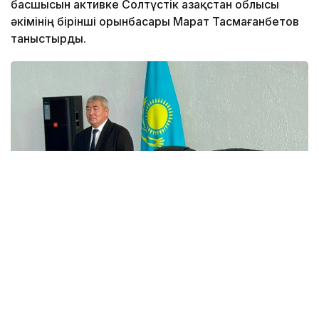
басшысын активке Солтүстік Қазақстан облысы
әкімінің бірінші орынбасары Марат Тасмағанбетов
таныстырды.
Фото: СҚО әкімдігі
Нұрлан Телтаев 1974 жылдың 9 маусымында СҚО
Мағжан Жұмабаев ауданында дүниеге келген.