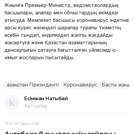
Жиынға Премьер-Министр, ведомстволардың
басшылары, қалалар мен облыстардың әкімдері
қатысуда. Мемлекет басшысы коронавирус індетіне
қарсы күрес жөніндегі шаралар туралы Үкіметтің
есебін тыңдап, өңірлердегі жалпы жағдайды
жақсартуға және Қазақстан азаматтарының
денсаулығын сақтауға бағытталған үйлесімді іс-
қимыл жоспарын пысықтайды.
Қазақстан Президенті
Коронавирус
Басты жаңа
Есімжан Нақтыбай
Авторлар
12:21, 06 Тамыз 2026