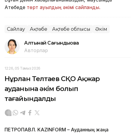
Ақтөбеде
төрт ауылдың әкімі сайланды.
Сайлау
Ақтөбе
Ақтөбе облысы
Әкім
Алтынай Сағындықова
Авторлар
12:26, 05 Тамыз 2026
Нұрлан Телтаев СҚО Ақжар
ауданына әкім болып
тағайындалды
ПЕТРОПАВЛ. KAZINFORM – Ауданның жаңа