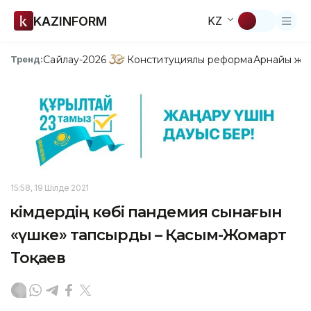
KAZINFORM
KZ
Сайлау-2026
Конституциялық реформа
Арнайы жо
Тренд:
15:58, 19 Шілде 2021
Әкімдердің көбі пандемия сынағын
«үшке» тапсырды – Қасым-Жомарт
Тоқаев