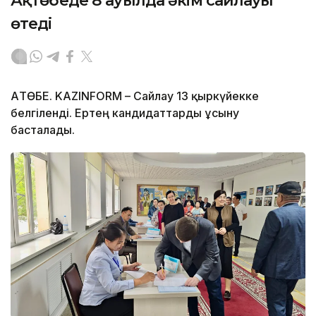
Ақтөбеде 8 ауылда әкім сайлауы
өтеді
АҚТӨБЕ. KAZINFORM – Сайлау 13 қыркүйекке
белгіленді. Ертең кандидаттарды ұсыну
басталады.