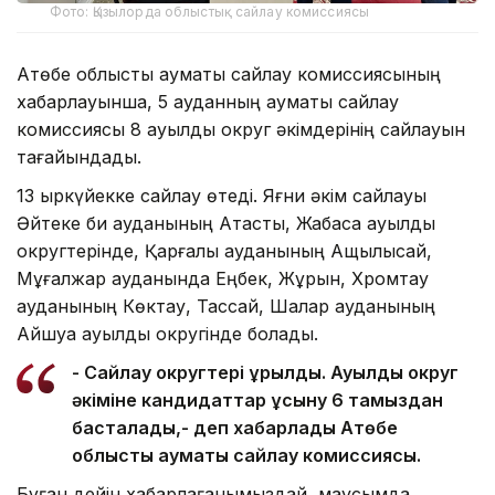
Фото: Қызылорда облыстық сайлау комиссиясы
Ақтөбе облыстық аумақтық сайлау комиссиясының
хабарлауынша, 5 ауданның аумақтық сайлау
комиссиясы 8 ауылдық округ әкімдерінің сайлауын
тағайындады.
13 қыркүйекке сайлау өтеді. Яғни әкім сайлауы
Әйтеке би ауданының Ақтасты, Жабасақ ауылдық
округтерінде, Қарғалы ауданының Ащылысай,
Мұғалжар ауданында Еңбек, Жұрын, Хромтау
ауданының Көктау, Тассай, Шалқар ауданының
Айшуақ ауылдық округінде болады.
- Сайлау округтері құрылды. Ауылдық округ
әкіміне кандидаттар ұсыну 6 тамыздан
басталады,- деп хабарлады Ақтөбе
облыстық аумақтық сайлау комиссиясы.
Бұған дейін хабарлағанымыздай, маусымда