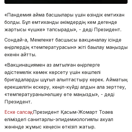
«Пандемия аймақ басшылары үшін өзіндік емтихан
болды. Бұл емтиханды әкімдердің кем дегенде
жартысы «үшке» тапсырады», - деді Президент.
Сондай-ақ, Мемлекет басшысы вакциналау ісінде
өңірлердің «температурасын» жіті бақылау маңызды
екенін айтты.
«Вакцинациямен аз қамтылған өңірлерге
әдістемелік көмек көрсету үшін көшпелі
бригадаларды шұғыл қалыптастыру керек. Аймақтың
ерекшелігін ескеру, көңіл-күйді алдын ала зерттеу,
«температураны»өлшеу өте маңызды», - деді
Президент.
Еске салсақ
, Президент Қасым-Жомарт Тоқаев
еліміздегі санитарлық-эпидемиологиялық ахуал
жөнінде жұмыс кеңесін өткізіп жатыр.