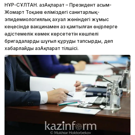
НҰР-СҰЛТАН. ҚазАқпарат – Президент Қасым-
Жомарт Тоқаев еліміздегі санитарлық-
эпидемиологиялық ахуал жөніндегі жұмыс
кеңесінде вакцинамен аз қамтылған өңірлерге
әдістемелік көмек көрсететін көшпелі
бригадаларды шұғыл құруды тапсырды, деп
хабарлайды ҚазАқпарат тілшісі.