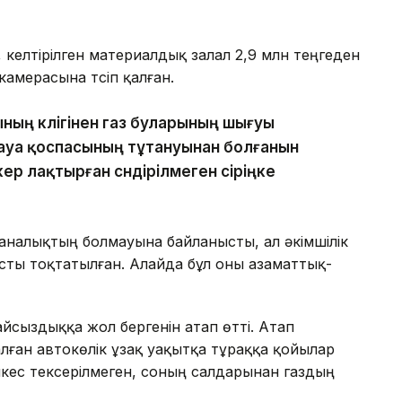
 келтірілген материалдық залал 2,9 млн теңгеден
камерасына түсіп қалған.
ның көлігінен газ буларының шығуы
-ауа қоспасының тұтануынан болғанын
кер лақтырған сөндірілмеген сіріңке
аналықтың болмауына байланысты, ал әкімшілік
анысты тоқтатылған. Алайда бұл оны азаматтық-
байсыздыққа жол бергенін атап өтті. Атап
алған автокөлік ұзақ уақытқа тұраққа қойылар
әйкес тексерілмеген, соның салдарынан газдың