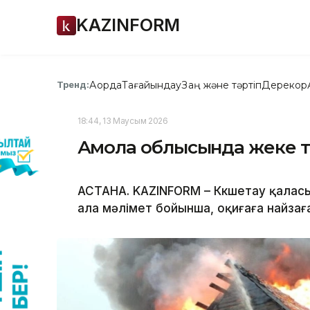
KAZINFORM
Ақорда
Тағайындау
Заң және тәртіп
Дерекқор
Тренд:
18:44, 13 Маусым 2026
Ақмола облысында жеке т
АСТАНА. KAZINFORM – Көкшетау қалас
ала мәлімет бойынша, оқиғаға найзағ