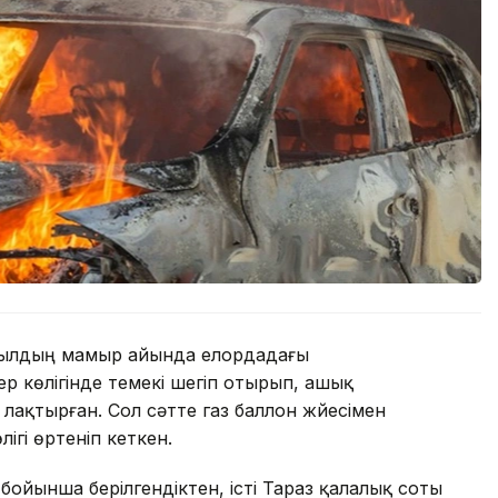
 жылдың мамыр айында елордадағы
р көлігінде темекі шегіп отырып, ашық
 лақтырған. Сол сәтте газ баллон жүйесімен
гі өртеніп кеткен.
 бойынша берілгендіктен, істі Тараз қалалық соты