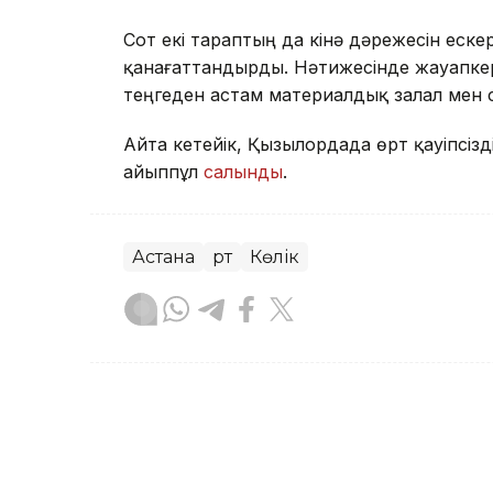
Сот екі тараптың да кінә дәрежесін еск
қанағаттандырды. Нәтижесінде жауапке
теңгеден астам материалдық залал мен 
Айта кетейік, Қызылордада өрт қауіпсізд
айыппұл
салынды
.
Астана
Өрт
Көлік
Асхат Райқұл
Авторлар