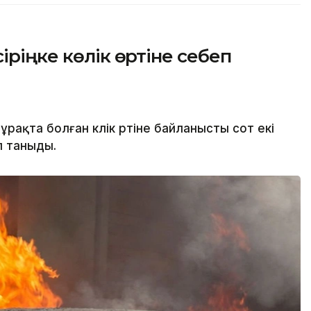
іріңке көлік өртіне себеп
ақта болған көлік өртіне байланысты сот екі
еп таныды.