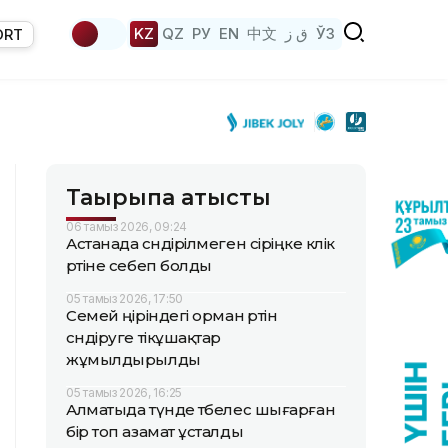
KZ
QZ
РУ
EN
中文
ق ز
ЎЗ
ORT
Тақырыпқа қатысты
06 тамыз 2026, 09:24
Астанада сөндірілмеген сіріңке көлік
өртіне себеп болды
05 тамыз 2026, 17:50
Семей өңіріндегі орман өртін
сөндіруге тікұшақтар
жұмылдырылды
05 тамыз 2026, 16:25
Алматыда түнде төбелес шығарған
бір топ азамат ұсталды