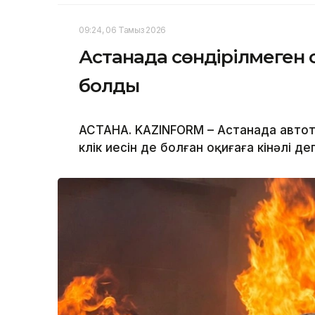
09:24, 06 Тамыз 2026
Астанада сөндірілмеген с
болды
АСТАНА. KAZINFORM – Астанада автотұр
көлік иесін де болған оқиғаға кінәлі д