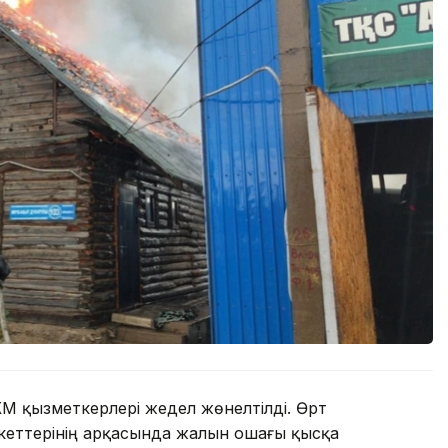
М қызметкерлері жедел жөнелтілді. Өрт
рекеттерінің арқасында жалын ошағы қысқа