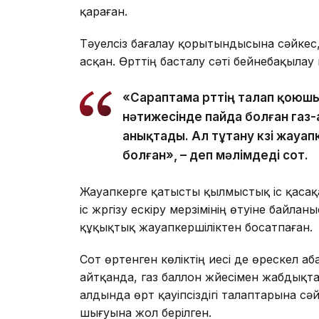
қараған.
Тәуелсіз бағалау қорытындысына сәйкес,
асқан. Өрттің басталу сәті бейнебақылау 
«Сараптама өрттің талап қоюшы
нәтижесінде пайда болған газ
анықтады. Ал тұтану көзі жауап
болған», – деп мәлімдеді сот.
Жауапкерге қатысты қылмыстық іс қасақ
іс жүргізу ескіру мерзімінің өтуіне байл
құқықтық жауапкершіліктен босатпаған.
Сот өртенген көліктің иесі де өрескел а
айтқанда, газ баллон жүйесімен жабдықт
алдында өрт қауіпсіздігі талаптарына с
шығуына жол берілген.