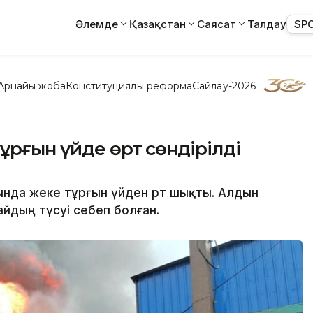
Әлемде
Қазақстан
Саясат
Талдау
SP
Арнайы жоба
Конституциялық реформа
Сайлау-2026
ұрғын үйде өрт сөндірілді
ында жеке тұрғын үйден өрт шықты. Алдын
айдың түсуі себеп болған.