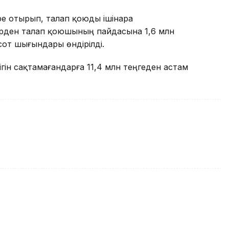
ере отырып, талап қоюды ішінара
рден талап қоюшының пайдасына 1,6 млн
сот шығындары өндірілді.
ігін сақтамағандарға 11,4 млн теңгеден астам