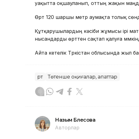
уақытта оқшауланып, оттың жақын маңда
Өрт 120 шаршы метр аумақта толық сөнді
Құтқарушылардың кәсіби жұмысы ірі ма
нысандарды өрттен сақтап қалуға мүмкінд
Айта кетелік Түркістан облысында жыл б
Өрт
Төтенше оқиғалар, апаттар
Назым Бөлесова
Авторлар