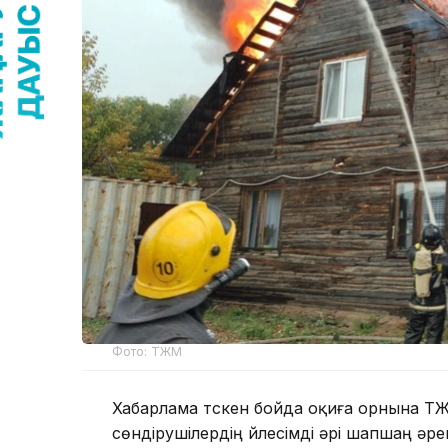
Фото: ТЖМ
Хабарлама түскен бойда оқиға орнына ТЖ
сөндірушілердің үйлесімді әрі шапшаң ә