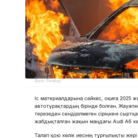
Фото: Pixabay
Іс материалдарына сәйкес, оқиға 2025
автотұрақтардың бірінде болған. Жауапке
терезеден сөндірілмеген сіріңкені сыртқа
жабдықталған жақын маңдағы Audi A6 көлі
Талап қою көлік иесінің тұрғылықты жері