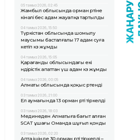
05 тамыз 2026, 02:45
Жамбыл облысында орман өртіне
кінәлі бес адам жауапқа тартылды
04 тамыз 2026, 15:50
Түркістан облысында шомылу
маусымы басталғалы 17 адам суға
кетіп көз жұмды
04 тамыз 2026, 15:05
Қарағанды облысындағы екі
өндірістік апаттан үш адам көз жұмды
04 тамыз 2026, 00:05
Алматы облысында қоқыс өртенді
03 тамыз 2026, 21:00
Ел аумағында 13 орман өрті тіркелді
03 тамыз 2026, 18:03
Мединеден Алматыға бағыт алған
SCAT ұшағы Оманда шұғыл қонды
03 тамыз 2026, 02:20
Апта ішінде 30 орман өрті тіркелді –