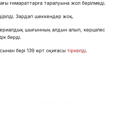
ғы ғимараттарға таралуына жол берілмеді.
рілді. Зардап шеккендер жоқ.
териалдық шығынның алдын алып, көршілес
ік берді.
асынан бері 139 өрт оқиғасы
тіркелді
.