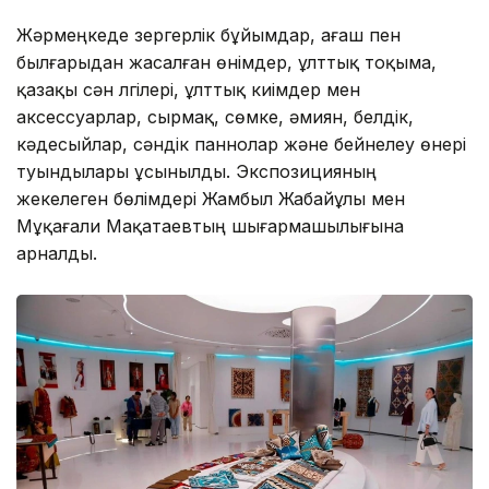
Жәрмеңкеде зергерлік бұйымдар, ағаш пен
былғарыдан жасалған өнімдер, ұлттық тоқыма,
қазақы сән үлгілері, ұлттық киімдер мен
аксессуарлар, сырмақ, сөмке, әмиян, белдік,
кәдесыйлар, сәндік паннолар және бейнелеу өнері
туындылары ұсынылды. Экспозицияның
жекелеген бөлімдері Жамбыл Жабайұлы мен
Мұқағали Мақатаевтың шығармашылығына
арналды.