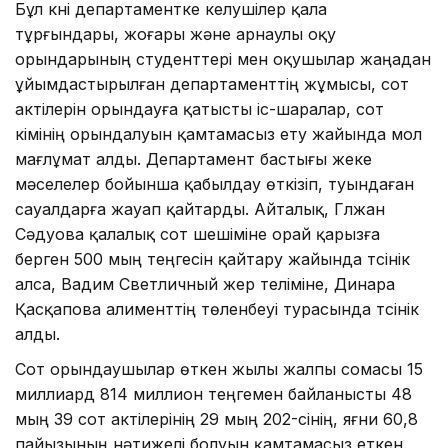
Бұл күні департаментке келушілер қала
тұрғындары, жоғары және арнаулы оқу
орындарының студенттері мен оқушылар жаңадан
ұйымдастырылған департаменттің жұмысы, сот
актілерін орындауға қатысты іс-шаралар, сот
үкімінің орындалуын қамтамасыз ету жайында мол
мағлұмат алды. Департамент бастығы жеке
мәселелер бойынша қабылдау өткізіп, туындаған
сауалдарға жауап қайтарды. Айталық, Гүлжан
Сәдуова қалалық сот шешіміне орай қарызға
берген 500 мың теңгесін қайтару жайында түсінік
алса, Вадим Светличный жер теліміне, Динара
Қасқапова алименттің төленбеуі турасында түсінік
алды.
Сот орындаушылар өткен жылы жалпы сомасы 15
миллиард 814 миллион теңгемен байланысты 48
мың 39 сот актілерінің 29 мың 202-сінің, яғни 60,8
пайызының нәтижелі болуын қамтамасыз еткен.