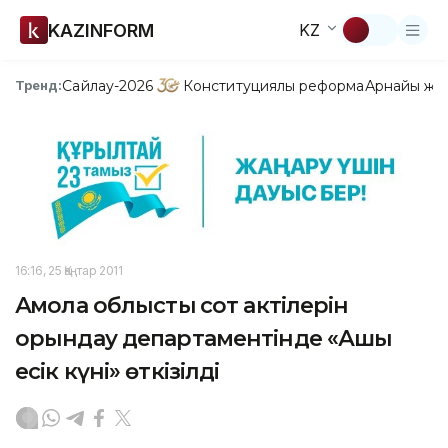
KAZINFORM
KZ
Сайлау-2026
Конституциялық реформа
Арнайы жо
Тренд:
16:16, 25 Қаңтар 2011
Ақмола облыстық сот актілерін
орындау департаментінде «Ашық
есік күні» өткізілді