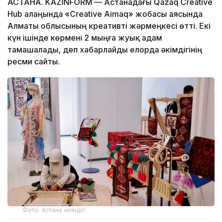
АСТАНА. KAZINFORM — Астанадағы Qazaq Creative
Hub алаңында «Creative Aimaq» жобасы аясында
Алматы облысының креативті жәрмеңкесі өтті. Екі
күн ішінде көрмені 2 мыңға жуық адам
тамашалады, деп хабарлайды елорда әкімдігінің
ресми сайты.
Фото: Астана әкімдігі