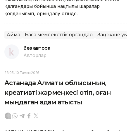
Қалғандары бойынша нақтылы шаралар
қолданылып, орындалу үстінде.
Аймақ
Басқа мемлекеттік органдар
Заң және құқық
без автора
Авторлар
23:05, 10 Тамыз 2026
Астанада Алматы облысының
креативті жәрмеңкесі өтіп, оған
мыңдаған адам қатысты