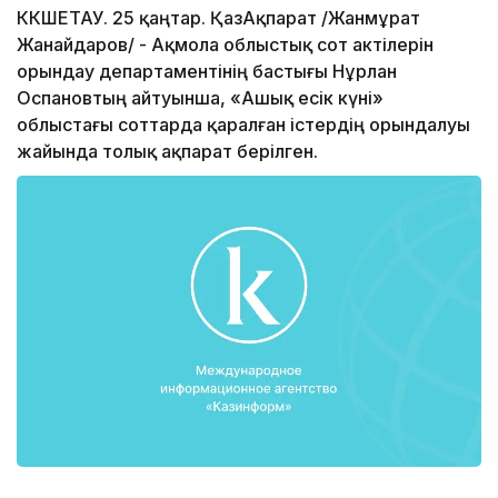
КӨКШЕТАУ. 25 қаңтар. ҚазАқпарат /Жанмұрат
Жанайдаров/ - Ақмола облыстық сот актілерін
орындау департаментінің бастығы Нұрлан
Оспановтың айтуынша, «Ашық есік күні»
облыстағы соттарда қаралған істердің орындалуы
жайында толық ақпарат берілген.