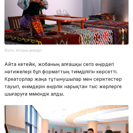
Фото: Астана әкімдігі
Айта кетейік, жобаның алғашқы сегіз өңірдегі
нәтижелері бұл форматтың тиімділігін көрсетті.
Креаторлар жаңа тұтынушылар мен серіктестер
тауып, өнімдерін өңірлік нарықтан тыс жерлерге
шығаруға мүмкіндік алды.