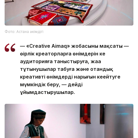
Фото: Астана әкімдігі
— «Creative Aimaq» жобасының мақсаты —
өңірлік креаторларға өнімдерін кең
аудиторияға таныстыруға, жаңа
тұтынушылар табуға және отандық
креативті өнімдердің нарығын кеңейтуге
мүмкіндік беру, — дейді
ұйымдастырушылар.