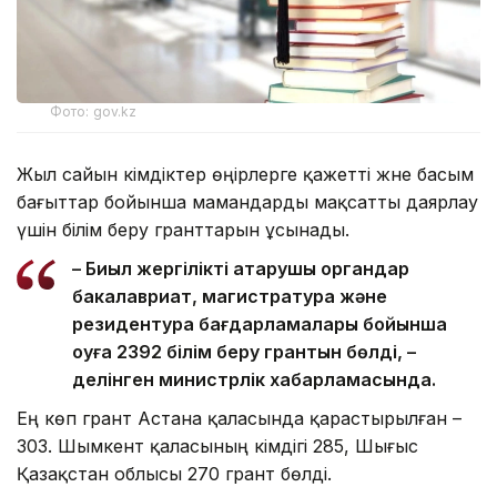
Фото: gov.kz
Жыл сайын әкімдіктер өңірлерге қажетті және басым
бағыттар бойынша мамандарды мақсатты даярлау
үшін білім беру гранттарын ұсынады.
– Биыл жергілікті атқарушы органдар
бакалавриат, магистратура және
резидентура бағдарламалары бойынша
оқуға 2392 білім беру грантын бөлді, –
делінген министрлік хабарламасында.
Ең көп грант Астана қаласында қарастырылған –
303. Шымкент қаласының әкімдігі 285, Шығыс
Қазақстан облысы 270 грант бөлді.