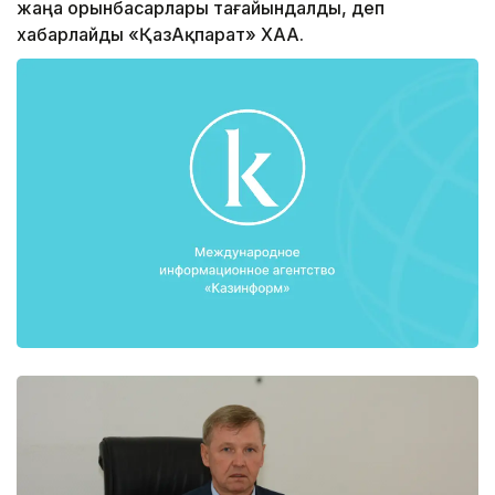
жаңа орынбасарлары тағайындалды, деп
хабарлайды «ҚазАқпарат» ХАА.