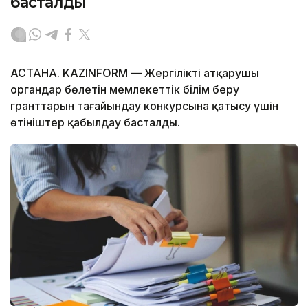
басталды
АСТАНА. KAZINFORM — Жергілікті атқарушы
органдар бөлетін мемлекеттік білім беру
гранттарын тағайындау конкурсына қатысу үшін
өтініштер қабылдау басталды.