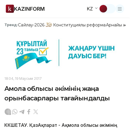
KAZINFORM
KZ
Сайлау-2026
Конституциялық реформа
Арнайы жо
Тренд:
18:04, 19 Маусым 2017
Ақмола облысы әкімінің жаңа
орынбасарлары тағайындалды
КӨКШЕТАУ. ҚазАқпарат - Ақмола облысы әкімінің