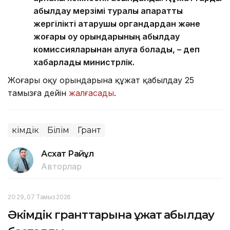
қабылдау мерзімі туралы ақпаратты
жергілікті атқарушы органдардан және
жоғары оқу орындарының қабылдау
комиссияларынан алуға болады, – деп
хабарлады министрлік.
Жоғары оқу орындарына құжат қабылдау 25
тамызға дейін
жалғасады
.
Әкімдік
Білім
Грант
Асхат Райқұл
Авторлар
20:29, 07 Тамыз 2026
Әкімдік гранттарына құжат қабылдау