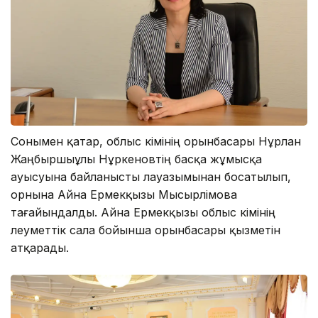
Сонымен қатар, облыс әкімінің орынбасары Нұрлан
Жаңбыршыұлы Нұркеновтің басқа жұмысқа
ауысуына байланысты лауазымынан босатылып,
орнына Айна Ермекқызы Мысырәлімова
тағайындалды. Айна Ермекқызы облыс әкімінің
әлеуметтік сала бойынша орынбасары қызметін
атқарады.