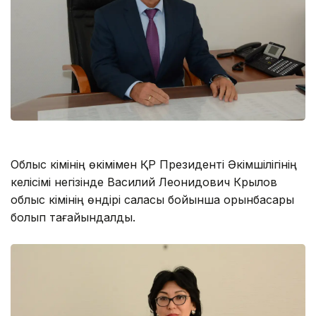
Облыс әкімінің өкімімен ҚР Президенті Әкімшілігінің
келісімі негізінде Василий Леонидович Крылов
облыс әкімінің өндірі саласы бойынша орынбасары
болып тағайындалды.