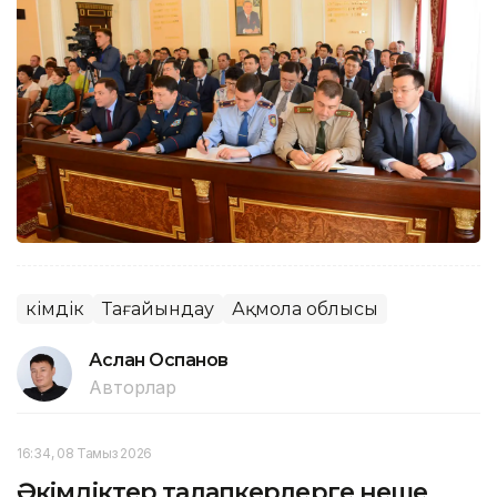
Әкімдік
Тағайындау
Ақмола облысы
Аслан Оспанов
Авторлар
16:34, 08 Тамыз 2026
Әкімдіктер талапкерлерге неше