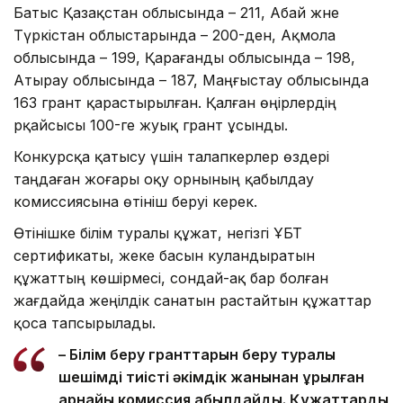
Батыс Қазақстан облысында – 211, Абай және
Түркістан облыстарында – 200-ден, Ақмола
облысында – 199, Қарағанды облысында – 198,
Атырау облысында – 187, Маңғыстау облысында
163 грант қарастырылған. Қалған өңірлердің
әрқайсысы 100-ге жуық грант ұсынды.
Конкурсқа қатысу үшін талапкерлер өздері
таңдаған жоғары оқу орнының қабылдау
комиссиясына өтініш беруі керек.
Өтінішке білім туралы құжат, негізгі ҰБТ
сертификаты, жеке басын куәландыратын
құжаттың көшірмесі, сондай-ақ бар болған
жағдайда жеңілдік санатын растайтын құжаттар
қоса тапсырылады.
– Білім беру гранттарын беру туралы
шешімді тиісті әкімдік жанынан құрылған
арнайы комиссия қабылдайды. Құжаттарды