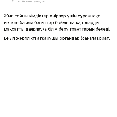
Фото: Астана әкімдігі
Жыл сайын әкімдіктер өңірлер үшін сұранысқа
ие және басым бағыттар бойынша кадрларды
мақсатты даярлауға білім беру гранттарын бөледі.
Биыл жергілікті атқарушы органдар (бакалавриат,
магистратура, резидентура бағдарламалары
бойынша) оқуға 2392 білім беру грантын бөлді.
— Ең көп грантты Астана қаласының
әкімдігі — 303, Шымкент қаласы — 285
грант, Шығыс Қазақстан облысы — 270
гранттан бөлді. Одан кейін Батыс
Қазақстан облысы — 211 грант, Абай облысы
мен Түркістан облысы — 200 гранттан,
Ақмола облысы — 199 грант, Қарағанды
облысы — 198 грант, Атырау облысы — 187
грант, Маңғыстау облысы — 163 грант