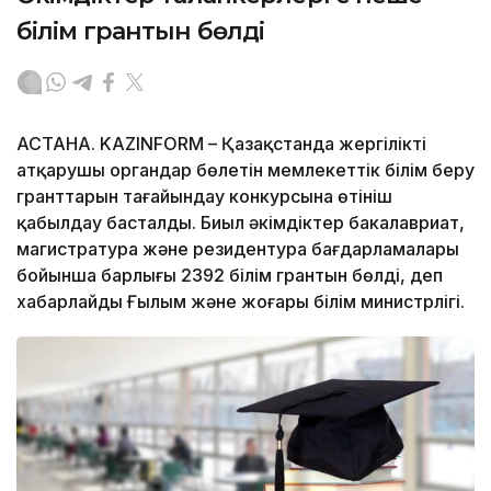
білім грантын бөлді
АСТАНА. KAZINFORM – Қазақстанда жергілікті
атқарушы органдар бөлетін мемлекеттік білім беру
гранттарын тағайындау конкурсына өтініш
қабылдау басталды. Биыл әкімдіктер бакалавриат,
магистратура және резидентура бағдарламалары
бойынша барлығы 2392 білім грантын бөлді, деп
хабарлайды Ғылым және жоғары білім министрлігі.