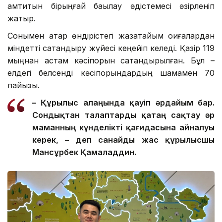
қамтитын бірыңғай бақылау әдістемесі әзірленіп
жатыр.
Сонымен қатар өндірістегі жазатайым оқиғалардан
міндетті сақтандыру жүйесі кеңейіп келеді. Қазір 119
мыңнан астам кәсіпорын сақтандырылған. Бұл –
елдегі белсенді кәсіпорындардың шамамен 70
пайызы.
– Құрылыс алаңында қауіп әрдайым бар.
Сондықтан талаптар
ды
қатаң сақтау әр
маманның күнделікті қағидасына айналуы
керек, – де
п санайды
жас құрылысшы
Мансұрбек Қамалад
д
ин.