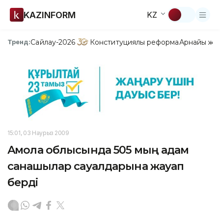
KAZINFORM
KZ
Сайлау-2026
Конституциялық реформа
Арнайы жо
Тренд:
15:01, 03 Наурыз 2009
Ақмола облысында 505 мың адам
санақшылар сауалдарына жауап
берді