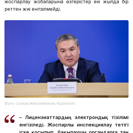
жоспарлау жобаларына өзгерістер екі жылда бір
реттен жиі енгізілмейді.
Фото: Солтан Жексенбеков / Kazinform
– Лицензиаттардың электрондық тізілімі
енгізіледі. Жоспарлы инспекциялау тетігі
іске қосылып, бақылаушы органдарға заң