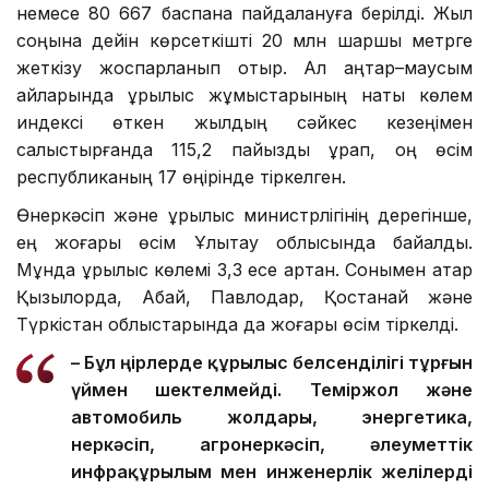
немесе 80 667 баспана пайдалануға берілді. Жыл
соңына дейін көрсеткішті 20 млн шаршы метрге
жеткізу жоспарланып отыр. Ал қаңтар–маусым
айларында құрылыс жұмыстарының нақты көлем
индексі өткен жылдың сәйкес кезеңімен
салыстырғанда 115,2 пайызды құрап, оң өсім
республиканың 17 өңірінде тіркелген.
Өнеркәсіп және құрылыс министрлігінің дерегінше,
ең жоғары өсім Ұлытау облысында байқалды.
Мұнда құрылыс көлемі 3,3 есе артқан. Сонымен қатар
Қызылорда, Абай, Павлодар, Қостанай және
Түркістан облыстарында да жоғары өсім тіркелді.
– Бұл өңірлерде құрылыс белсенділігі тұрғын
үймен шектелмейді. Теміржол және
автомобиль жолдары, энергетика,
өнеркәсіп, агроөнеркәсіп, әлеуметтік
инфрақұрылым мен инженерлік желілерді