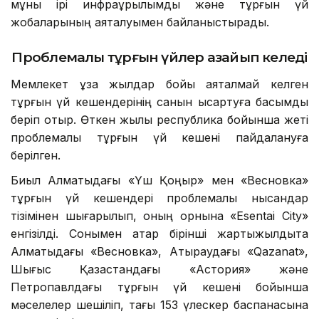
мұны ірі инфрақұрылымдық және тұрғын үй
жобаларының аяқталуымен байланыстырады.
Проблемалы тұрғын үйлер азайып келеді
Мемлекет ұзақ жылдар бойы аяқталмай келген
тұрғын үй кешендерінің санын қысқартуға басымдық
беріп отыр. Өткен жылы республика бойынша жеті
проблемалы тұрғын үй кешені пайдалануға
берілген.
Биыл Алматыдағы «Үш Қоңыр» мен «Весновка»
тұрғын үй кешендері проблемалы нысандар
тізімінен шығарылып, оның орнына «Esentai City»
енгізілді. Сонымен қатар бірінші жартыжылдықта
Алматыдағы «Весновка», Атыраудағы «Qazanat»,
Шығыс Қазақстандағы «Астория» және
Петропавлдағы тұрғын үй кешені бойынша
мәселелер шешіліп, тағы 153 үлескер баспанасына