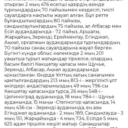
отырған 2 мың 476 есепші қазірдің өзінде
тұрғындардың 70 пайызымен кездесіп, тиісті
сауалдарға нақтылы жауап алған. Бұл ретте
бұландылықтардың 80 пайызы,
сандықтаулықтардың 75 пайызы, ал Атбасар мен
Есіл аудандарында - 72 пайыз, Аршалы,
Жарқайың, Зеренді, Ерейментау, Егіндікөл,
Ақкөл, Қорғалжын аудандарында тұрғындардың
70 пайызы санақ сауалдарына жауап берген.
Бүгінгі күнде облыс көлемінде 2 мың 201
уақытша тұрып жатқандар тіркелсе, олардың
басым бөлігі Көкшетау қаласы мен Щучье,
Зеренді, Атбасар, Ақкөл аудандарында
қоныстанған. Өңірде Ұлттық халық санағымен
қамтылғандардың 213 мың 813-і - жергілікті ұлт
өкілдері. Қандастарымыздың 49 мың 796-сы
Көкшетау қаласында тұрса, 26 мың 548-і -
Целиноград ауданында, 18 мың 784-і - Щучье
ауданында, 15 мыңы -Степногор қаласында, 14
мың 436-сы - Зеренді ауданында, ең азы
Егіндікөл ауданында - 2 мың 189, Сандықтауда - 3
мың 151, Жарқайыңда - 4 мың 734, Есілде 5 мың
625 адам тіршілік кешіп жатыр. Санақшылар