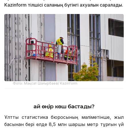
Kazinform тілшісі саланың бүгінгі ахуалын саралады.
Фото: Мақсат Шағырбаев/ Kazinform
Қай өңір көш бастады?
Ұлттық статистика бюросының мәліметінше, жыл
басынан бері елде 8,5 млн шаршы метр тұрғын үй