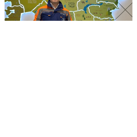
Фото: Мансұрбек Қамаладдиннің жеке мұрағатынан
Қауіпсіздікті қамтамасыз етумен қатар саланың
болашағы білікті мамандарға да тікелей
байланысты. Бүгінде еліміздің 34 жоғары оқу
орнында «Сәулет және құрылыс» бағыты бойынша
20 мыңға жуық студент білім алады. Жоғары оқу
орындары BIM технологиялары, цифрлық жобалау,
экономика және менеджмент бағыттарын енгізіп
жатыр, ал колледждерде дуальды оқыту жүйесі
кеңейіп келеді.