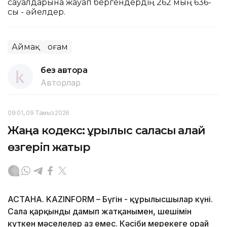
сауалдарына жауап бергендердің 262 мың 636-
сы - әйелдер.
Аймақ
Қоғам
без автора
Авторлар
09:01, 09 Тамыз 2026
Жаңа кодекс: құрылыс саласы қалай
өзгеріп жатыр
АСТАНА. KAZINFORM – Бүгін - құрылысшылар күні.
Сала қарқынды дамып жатқанымен, шешімін
күткен мәселелер аз емес. Кәсіби мерекеге орай