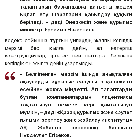
талаптарын бұзғандарға қатысты жедел
ықпал ету шараларын қабылдау құқығы
беріледі, – деді Өнеркәсіп және құрылыс
министрі Ерсайын Нағаспаев.
Кодекс бойынша тұрғын үйлердің жалпы кепілдік
мерзімі бес жылға дейін, ал көтергіш
конструкциялар, іргетас пен шатырға берілетін
кепілдік он жылға дейін ұзартылды.
– Белгіленген мерзім ішінде анықталған
ақауларды құрылыс салушы өз қаражаты
есебінен жоюға міндетті. Ал талаптарды
бұзған компаниялардың лицензиясы
тоқтатылуы немесе кері қайтарылуы
мүмкін, – деді «Қазақ құрылыс және сәулет
ғылыми-зерттеу және жобалау институты»
АҚ Жобалық кеңсесінің басшысы
Нұрдәулет Егізеков.