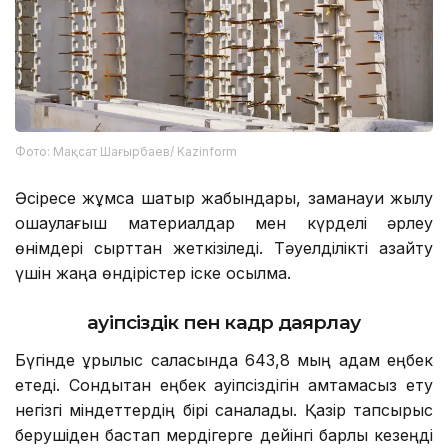
Фото: Мақсат Шағырбаев/ Kazinform
Әсіресе жұмсақ шатыр жабындары, заманауи жылу
оқшаулағыш материалдар мен күрделі әрлеу
өнімдері сырттан жеткізіледі. Тәуелділікті азайту
үшін жаңа өндірістер іске қосылмақ.
Қауіпсіздік пен кадр даярлау
Бүгінде құрылыс саласында 643,8 мың адам еңбек
етеді. Сондықтан еңбек қауіпсіздігін қамтамасыз ету
негізгі міндеттердің бірі саналады. Қазір тапсырыс
берушіден бастап мердігерге дейінгі барлық кезеңді