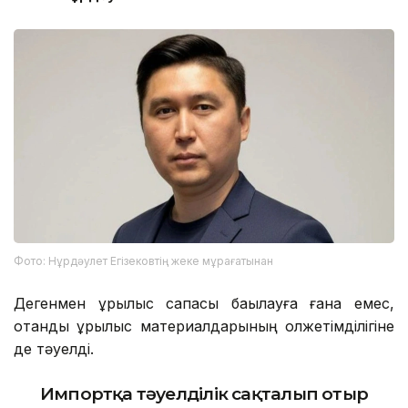
Фото: Нұрдәулет Егізековтің жеке мұрағатынан
Дегенмен құрылыс сапасы бақылауға ғана емес,
отандық құрылыс материалдарының қолжетімділігіне
де тәуелді.
Импортқа тәуелділік сақталып отыр