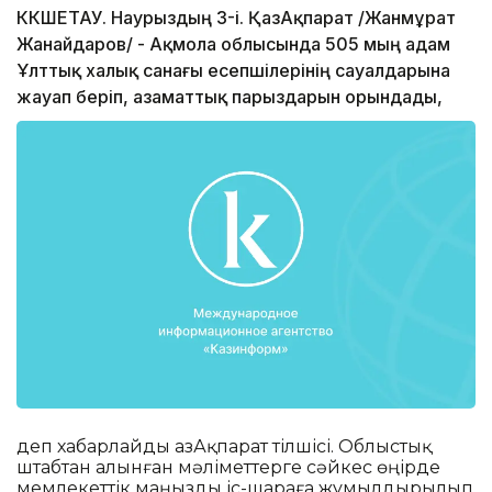
КӨКШЕТАУ. Наурыздың 3-і. ҚазАқпарат /Жанмұрат
Жанайдаров/ - Ақмола облысында 505 мың адам
Ұлттық халық санағы есепшілерінің сауалдарына
жауап беріп, азаматтық парыздарын орындады,
деп хабарлайды ҚазАқпарат тілшісі. Облыстық
штабтан алынған мәліметтерге сәйкес өңірде
мемлекеттік маңызды іс-шараға жұмылдырылып