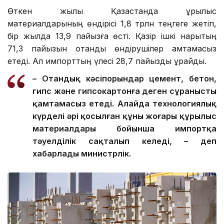
Өткен жылы Қазақстанда құрылыс
материалдарының өндірісі 1,8 трлн теңгеге жетіп,
бір жылда 13,9 пайызға өсті. Қазір ішкі нарықтың
71,3 пайызын отандық өндірушілер қамтамасыз
етеді. Ал импорттың үлесі 28,7 пайызды құрайды.
– Отандық кәсіпорындар цемент, бетон,
гипс және гипсокартонға деген сұранысты
қамтамасыз етеді. Алайда технологиялық
күрделі әрі қосылған құны жоғары құрылыс
материалдары бойынша импортқа
тәуелділік сақталып келеді, – деп
хабарлады министрлік.