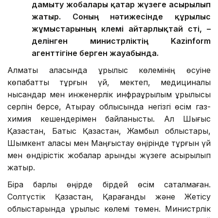
дамыту жобалары қатар жүзеге асырылып
жатыр. Соның нәтижесінде құрылыс
жұмыстарының көлемі айтарлықтай өсті, –
делінген министрліктің Kazinform
агенттігіне берген жауабында.
Алматы қаласында құрылыс көлемінің өсуіне
көпқабатты тұрғын үй, мектеп, медициналық
нысандар мен инженерлік инфрақұрылым құрылысы
серпін берсе, Атырау облысында негізгі өсім газ-
химия кешендерімен байланысты. Ал Шығыс
Қазақстан, Батыс Қазақстан, Жамбыл облыстары,
Шымкент қаласы мен Маңғыстау өңірінде тұрғын үй
мен өндірістік жобалар қарқынды жүзеге асырылып
жатыр.
Бірақ барлық өңірде бірдей өсім сақталмаған.
Солтүстік Қазақстан, Қарағанды және Жетісу
облыстарында құрылыс көлемі төмен. Министрлік