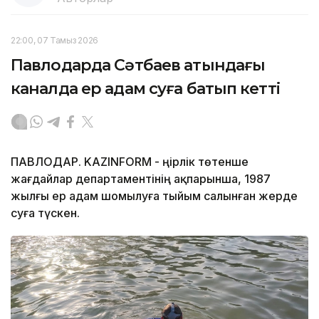
22:00, 07 Тамыз 2026
Павлодарда Сәтбаев атындағы
каналда ер адам суға батып кетті
ПАВЛОДАР. KAZINFORM - Өңірлік төтенше
жағдайлар департаментінің ақпарынша, 1987
жылғы ер адам шомылуға тыйым салынған жерде
суға түскен.