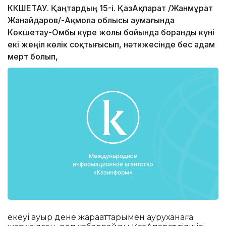
КӨКШЕТАУ. Қаңтардың 15-і. ҚазАқпарат /Жанмұрат
Жанайдаров/-Ақмола облысы аумағында
Көкшетау-Омбы күре жолы бойында боранды күні
екі жеңіл көлік соқтығысып, нәтижесінде бес адам
мерт болып,
екеуі ауыр дене жарақаттарымен ауруханаға