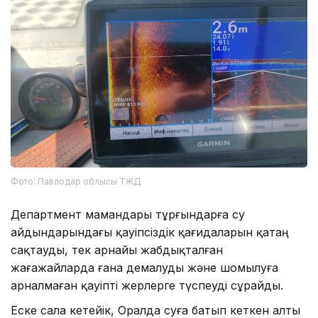
Фото: Павлодар облысы ТЖД
Департмент мамандары тұрғындарға су
айдындарындағы қауіпсіздік қағидаларын қатаң
сақтауды, тек арнайы жабдықталған
жағажайларда ғана демалуды және шомылуға
арналмаған қауіпті жерлерге түспеуді сұрайды.
Еске сала кетейік, Оралда суға батып кеткен алты