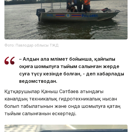
Фото: Павлодар облысы ТЖД
– Алдын ала мәлімет бойынша, қайғылы
оқиға шомылуға тыйым салынған жерде
суға түсу кезінде болған, - деп хабарлады
ведомстводан.
Құтқарушылар Қаныш Сәтбаев атындағы
каналдың техникалық гидротехникалық нысан
болып табылатынын және онда шомылуға қатаң
тыйым салынғанын ескертеді.