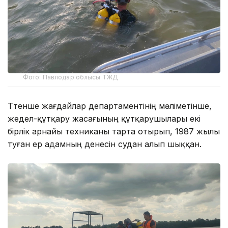
Фото: Павлодар облысы ТЖД
Төтенше жағдайлар департаментінің мәліметінше,
жедел-құтқару жасағының құтқарушылары екі
бірлік арнайы техниканы тарта отырып, 1987 жылы
туған ер адамның денесін судан алып шыққан.