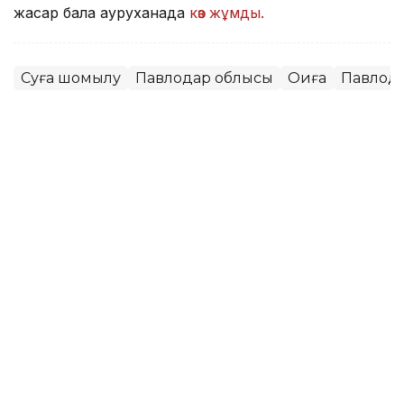
жасар бала ауруханада
көз жұмды.
Суға шомылу
Павлодар облысы
Оқиға
Павлод
Мұрат Аяған
Авторлар
13:52, 07 Тамыз 2026
Фельдшер Ұлдана Мырзуанның
күйеуі жәбірленуші мәртебесінен
бас тартпайтынын айтты
АСТАНА. KAZINFORM – 2025 жылғы қарашада
қызметтік міндетін атқару кезінде қаза тапқан