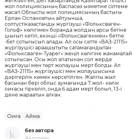
жеткізілген, деп хабарлайды ҚазАқпарат тілшісі
жол полициясының баспасөз қызметіне сілтеме
жасап.Облыстық жол полициясының бастығы
Ерлан Оспановтың айтуынша,
солтүстікқазақстандық жүргізуші «Фольксваген-
Гольф» көлігімен боранда жолдың қарсы бетіне
шығып кетіп, екінші «Фольксвагенмен» бетпе
-бет соқтығысып қалады. Ал осы сәтте «ВАЗ-21115»
жүргізушісі арақашықтықты сақтамағандықтан
«Фольксваген-Туарег» жеңіл көлігіне жанамалай
соқтығысқан. Осы жол апатынан сол жерде
жүргізуші мен төрт жолаушы мерт болды. Ал
«ВАЗ-21115» жүргізушісі мен жолаушысына
дәрігерлік көмек көрсетілген. Жалпы жыл
басынан бері облыс аумағында 7 жол- көлік
оқиғасы тіркеліп, онда 6 адам мерт болып, 13-і
дене жарақатын алған.
Оқиға
Аймақ
без автора
Авторлар