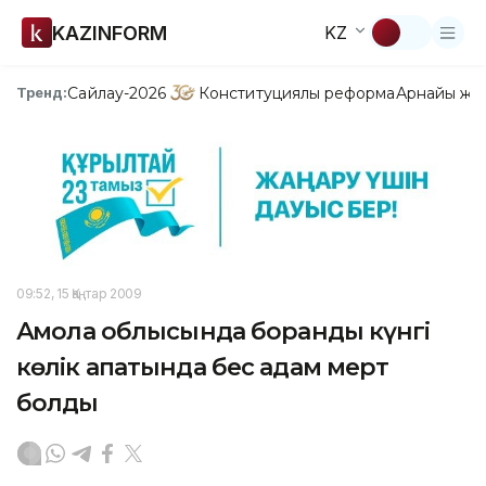
KAZINFORM
KZ
Сайлау-2026
Конституциялық реформа
Арнайы жо
Тренд:
09:52, 15 Қаңтар 2009
Ақмола облысында боранды күнгі
көлік апатында бес адам мерт
болды