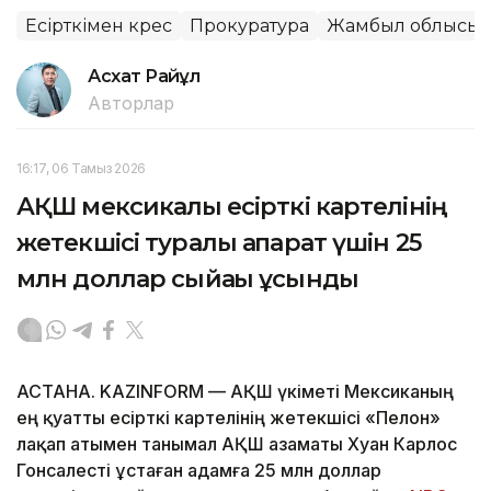
Есірткімен күрес
Прокуратура
Жамбыл облысы
Асхат Райқұл
Авторлар
16:17, 06 Тамыз 2026
АҚШ мексикалық есірткі картелінің
жетекшісі туралы ақпарат үшін 25
млн доллар сыйақы ұсынды
АСТАНА. KAZINFORM — АҚШ үкіметі Мексиканың
ең қуатты есірткі картелінің жетекшісі «Пелон»
лақап атымен танымал АҚШ азаматы Хуан Карлос
Гонсалесті ұстаған адамға 25 млн доллар