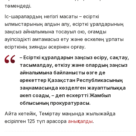
төмендеді.
Іс-шаралардың негізгі мақсаты – есірткі
қылмыстарының алдын алу, есірткі құралдарының
заңсыз айналымына тосқауыл қою, қоғамдық
қауіпсіздікті қамтамасыз ету және өскелең ұрпақты
есірткінің зиянды әсерінен қорғау.
– Есірткі құралдарын заңсыз өсіру, сақтау,
тасымалдау, өткізу және олардың заңсыз
айналымына байланысты өзге де
әрекеттер Қазақстан Республикасының
заңнамасында көзделген жауаптылыққа
әкеп соғады, – деп ескертті Жамбыл
облысының прокуратурасы.
Айта кетейік, Теміртау маңында жылыжайда
өсірілген 125 түп қарасора
анықталды
.