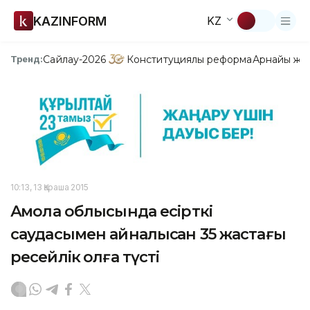
KAZINFORM
KZ
Сайлау-2026
Конституциялық реформа
Арнайы жо
Тренд:
10:13, 13 Қараша 2015
Ақмола облысында есірткі
саудасымен айналысқан 35 жастағы
ресейлік қолға түсті