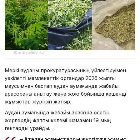
Фото: polisia.kz
Меркі ауданы прокуратурасының үйлестіруімен
уәкілетті мемлекеттік органдар 2026 жылғы
маусымнан бастап аудан аумағында жабайы
қарасораны анықтау және жою бойынша кешенді
жұмыстар жүргізіп жатыр.
Аудан аумағында жабайы қарасора өсетін
жерлердің жалпы көлемі шамамен 19 мың
гектарды құрайды.
– Аталған жұмыстарды жүргізуге жұмыс