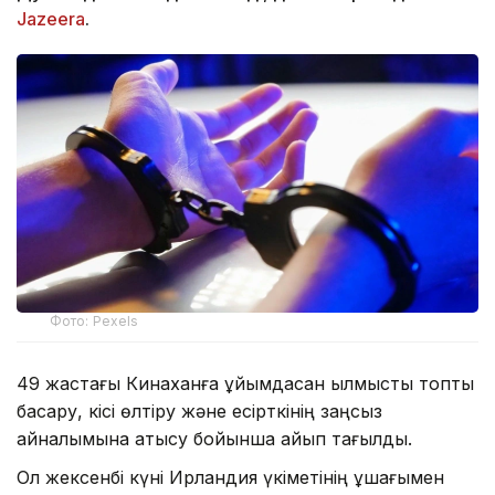
Jazeera
.
Фото: Pexels
49 жастағы Кинаханға ұйымдасқан қылмыстық топты
басқару, кісі өлтіру және есірткінің заңсыз
айналымына қатысу бойынша айып тағылды.
Ол жексенбі күні Ирландия үкіметінің ұшағымен