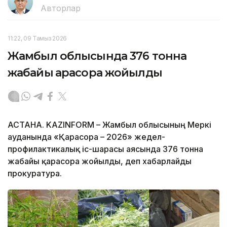
Авторлар
11:22, 09 Тамыз 2026
Жамбыл облысында 376 тонна
жабайы қарасора жойылды
АСТАНА. KAZINFORM – Жамбыл облысының Меркі
ауданында «Қарасора – 2026» жедел-
профилактикалық іс-шарасы аясында 376 тонна
жабайы қарасора жойылды, деп хабарлайды
прокуратура.