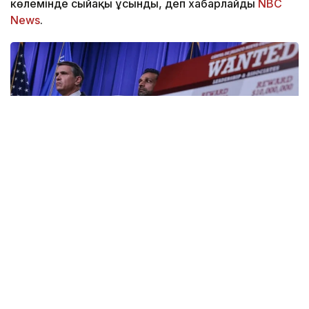
көлемінде сыйақы ұсынды, деп хабарлайды
NBC
News
.
Фото: EAGLE.mn
Сыйақы сомасы 5 млн доллардан көбейтілді. Трамп
әкімшілігі «Халиско жаңа буын картелінің» (Cartel de
Jalisco Nueva Generacion, CJNG) әртүрлі