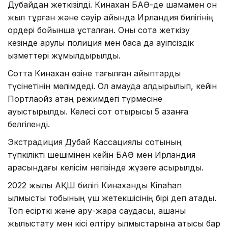
Дубайдан жеткізілді. Кинахан БАӘ-де шамамен он
жыл тұрған және сәуір айында Ирландия билігінің
ордері бойынша ұсталған. Оны сотқа жеткізу
кезінде қарулы полиция мен басқа да қауіпсіздік
қызметтері жұмылдырылды.
Сотта Кинахан өзіне тағылған айыптарды
түсінетінін мәлімдеді. Ол қамауда қалдырылып, кейін
Портлаойз қатаң режимдегі түрмесіне
ауыстырылды. Келесі сот отырысы 5 қазанға
белгіленді.
Экстрадиция Дубай Кассациялық сотының
түпкілікті шешімінен кейін БАӘ мен Ирландия
арасындағы келісім негізінде жүзеге асырылды.
2022 жылы АҚШ билігі Кинаханды Kinahan
қылмыстық тобының үш жетекшісінің бірі деп атады.
Топ есірткі және қару-жарақ саудасы, ақшаны
жылыстату мен кісі өлтіру қылмыстарына қатысы бар