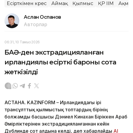
Есірткімен күрес
Аймақ
Қылмыс
ҚР ІІМ
Ақмо
Аслан Оспанов
Авторлар
06:31, 10 Тамыз 2026
БАӘ-ден экстрадицияланған
ирландиялық есірткі бароны сотқа
жеткізілді
АСТАНА. KAZINFORM – Ирландиядағы ірі
трансұлттық қылмыстық топтардың бірінің
болжамды басшысы Дэниел Кинахан Біріккен Араб
Әмірліктерінен экстрадицияланғаннан кейін
Дублинде сот алдына келді, деп хабарлайды
Al