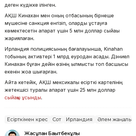
деген күдікке ілінген.
АҚШ Кинахан мен оның отбасының бірнеше
мүшесіне санкция енгізіп, оларды ұстауға
көмектесетін ақпарат үшін 5 млн доллар сыйақы
жариялаған.
Ирландия полициясының бағалауынша, Kinahan
тобының активтері 1 млрд еуродан асады. Дэниел
Кинахан бұған дейін өзінің қылмыстық топ басшысы
екенін жоққа шығарған.
Айта кетейік, АҚШ мексикалық есірткі картелінің
жетекшісі туралы ақпарат үшін 25 млн доллар
сыйақы ұсынды
.
Есірткімен күрес
Сот
Ирландия
Әлем жаңалық
Жасұлан Бақытбекұлы