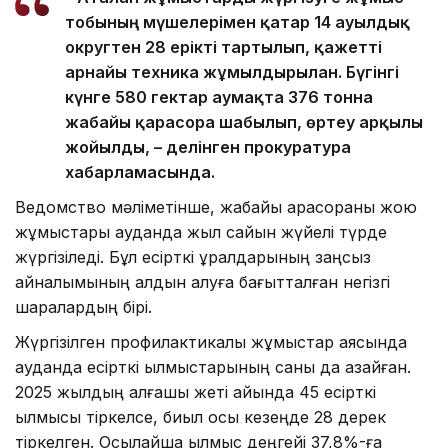
тобының мүшелерімен қатар 14 ауылдық
округтен 28 ерікті тартылып, қажетті
арнайы техника жұмылдырылған. Бүгінгі
күнге 580 гектар аумақта 376 тонна
жабайы қарасора шабылып, өртеу арқылы
жойылды, – делінген прокуратура
хабарламасында.
Ведомство мәліметінше, жабайы қарасораны жою
жұмыстары ауданда жыл сайын жүйелі түрде
жүргізіледі. Бұл есірткі құралдарының заңсыз
айналымының алдын алуға бағытталған негізгі
шаралардың бірі.
Жүргізілген профилактикалық жұмыстар аясында
ауданда есірткі қылмыстарының саны да азайған.
2025 жылдың алғашқы жеті айында 45 есірткі
қылмысы тіркелсе, биыл осы кезеңде 28 дерек
тіркелген. Осылайша қылмыс деңгейі 37,8%-ға