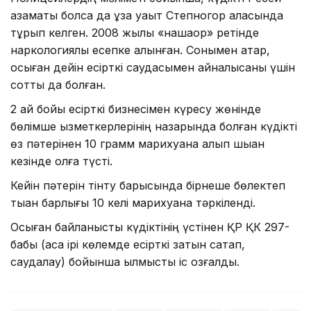
азаматы болса да ұзақ уақыт Степногор қаласында
тұрып келген. 2008 жылы «нашақор» ретінде
наркологиялық есепке алынған. Сонымен қатар,
осыған дейін есірткі саудасымен айналысқаны үшін
сотты да болған.
2 ай бойы есірткі бизнесімен күресу жөнінде
бөлімше қызметкерлерінің назарында болған күдікті
өз пәтерінен 10 грамм марихуана алып шыққан
кезінде қолға түсті.
Кейін пәтерін тінту барысында бірнеше бөлектеп
тыққан барлығы 10 келі марихуана тәркіленді.
Осыған байланысты күдіктінің үстінен ҚР ҚК 297-
бабы (аса ірі көлемде есірткі затын сақтап,
саудалау) бойынша қылмыстық іс қозғалды.