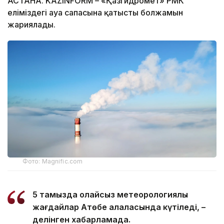
АСТАНА. KAZINFORM – «Қазгидромет» РМК
еліміздегі ауа сапасына қатысты болжамын
жариялады.
Фото: Magnific.com
5 тамызда қолайсыз метеорологиялық
жағдайлар Ақтөбе қалаласында күтіледі, –
делінген хабарламада.