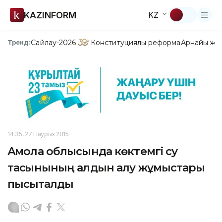
KAZINFORM
KZ
Сайлау-2026
Конституциялық реформа
Арнайы жо
Тренд:
14:35, 27 Наурыз 2015
Ақмола облысында көктемгі су
тасқынының алдын алу жұмыстары
пысықталды