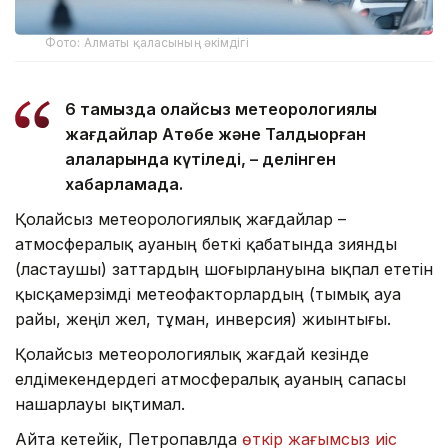
Фото: Алматы қаласының әкімдігі
6 тамызда қолайсыз метеорологиялық
жағдайлар Ақтөбе және Талдықорған
қалаларында күтіледі, – делінген
хабарламада.
Қолайсыз метеорологиялық жағдайлар –
атмосфералық ауаның беткі қабатында зиянды
(ластаушы) заттардың шоғырлануына ықпал ететін
қысқамерзімді метеофакторлардың (тымық ауа
райы, жеңіл жел, тұман, инверсия) жиынтығы.
Қолайсыз метеорологиялық жағдай кезінде
елдімекендердегі атмосфералық ауаның сапасы
нашарлауы ықтимал.
Айта кетейік, Петропавлда
өткір жағымсыз иіс