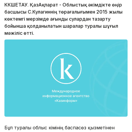
КӨКШЕТАУ. ҚазАқпарат - Облыстық әкімдікте өңір
басшысы С.Кулагиннің төрағалығымен 2015 жылы
көктемгі мерзімде ағынды сулардан тазарту
бойынша қолданылатын шаралар туралы шұғыл
мәжіліс өтті.
Бұл туралы облыс әкімінің баспасөз қызметінен