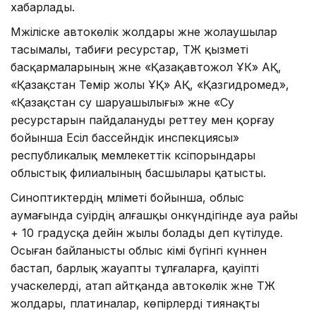
хабарлады.
Мәжіліске автокөлік жолдары және жолаушылар
тасымалы, табиғи ресурстар, ТЖ қызметі
басқармаларының және «Қазақавтожол ҰК» АҚ,
«Қазақстан Темір жолы ҰҚ» АҚ, «Қазгидромед»,
«Қазақстан су шаруашылығы» және «Су
ресурстарын пайдалануды реттеу мен қорғау
бойынша Есіл бассейндік инспекциясы»
республикалық мемлекеттік кәсіпорындары
облыстық филиалының басшылары қатысты.
Синоптиктердің мәліметі бойынша, облыс
аумағында сәуірдің алғашқы онкүндігінде ауа райы
+ 10 градусқа дейін жылы болады деп күтілуде.
Осыған байланысты облыс әкімі бүгінгі күннен
бастап, барлық жауапты тұлғаларға, қауіпті
учаскелерді, атап айтқанда автокөлік және ТЖ
жолдары, платиналар, көпірлерді тиянақты