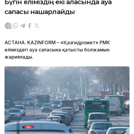
Бүгін еліміздің екі қаласында ауа
сапасы нашарлайды
АСТАНА. KAZINFORM – «Қазгидромет» РМК
еліміздегі ауа сапасына қатысты болжамын
жариялады.