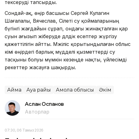
тексеруді тапсырды.
Сондай-ақ, өңір басшысы Сергей Кулагин
Шағалалы, Вячеслав, Сілеті су қоймаларының
бүгінгі жағдайын сұрап, ондағы жинақталған қар
суын ағызып жіберуде дәлдік есептер жүргізу
қажеттілігін айтты. Мәжіліс қорытындылаған облыс
әкімі өңірдегі барлық мүдделі қызметтерді су
тасқыны болуы мүмкін кезеңде нақты, үйлесімді
әрекеттер жасауға шақырды.
Аймақ
Ауа райы
Ақмола облысы
Әкім
Аслан Оспанов
Авторлар
07:30, 06 Тамыз 2026