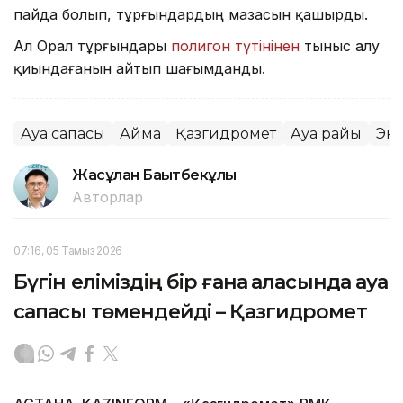
пайда болып, тұрғындардың мазасын қашырды.
Ал Орал тұрғындары
полигон түтінінен
тыныс алу
қиындағанын айтып шағымданды.
Ауа сапасы
Аймақ
Қазгидромет
Ауа райы
Эк
Жасұлан Бақытбекұлы
Авторлар
07:16, 05 Тамыз 2026
Бүгін еліміздің бір ғана қаласында ауа
сапасы төмендейді – Қазгидромет