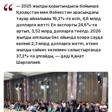
— 2025 жылдың қорытындысы бойынша
Қазақстан мен Өзбекстан арасындағы
тауар айналымы 16,2%-ға өсіп, 4,8 млрд
долларға жетті. Ел экспорты 24,6%-ға
артып, 3,52 млрд долларға теңелді. 2026
жылдың алғашқы бес айында өзара сауда
көлемі 2,3 млрд долларға жетіп, өткен
жылдың сәйкес кезеңімен салыстырғанда
37,2%-ға ұлғайды, — деді Қанат
Шарлапаев.