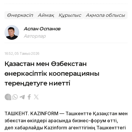
Өнеркәсіп
Аймақ
Құрылыс
Ақмола облысы
Аслан Оспанов
Авторлар
16:52, 05 Тамыз 2026
Қазақстан мен Өзбекстан
өнеркәсіптік кооперацияны
тереңдетуге ниетті
ТАШКЕНТ. KAZINFORM — Ташкентте Қазақстан мен
Өзбекстан өкілдері арасында бизнес-форум өтті,
деп хабарлайды Kazinform агенттігінің Ташкенттегі