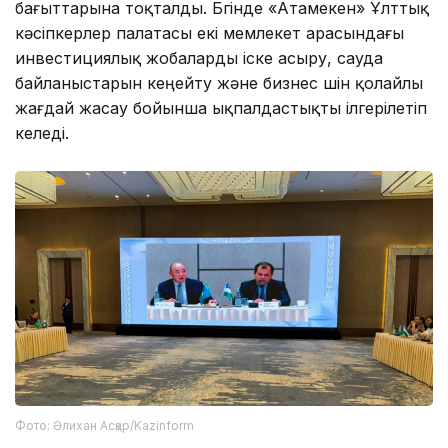
бағыттарына тоқталды. Бүгінде «Атамекен» Ұлттық
кәсіпкерлер палатасы екі мемлекет арасындағы
инвестициялық жобаларды іске асыру, сауда
байланыстарын кеңейту және бизнес үшін қолайлы
жағдай жасау бойынша ықпалдастықты ілгерілетіп
келеді.
Фото: Әлихан Асқар/Kazinform