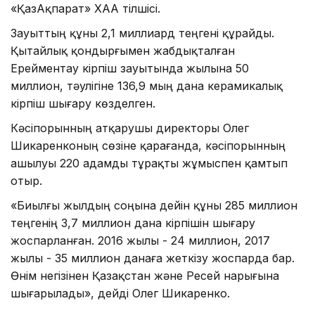
«ҚазАқпарат» ХАА тілшісі.
Зауыттың құны 2,1 миллиард теңгені құрайды.
Қытайлық қондырғымен жабдықталған
Ерейментау кірпіш зауытында жылына 50
миллион, тәулігіне 136,9 мың дана керамикалық
кірпіш шығару көзделген.
Кәсіпорынның атқарушы директоры Олег
Шикаренконың сөзіне қарағанда, кәсіпорынның
ашылуы 220 адамды тұрақты жұмыспен қамтып
отыр.
«Биылғы жылдың соңына дейін құны 285 миллион
теңгенің 3,7 миллион дана кірпішін шығару
жоспарланған. 2016 жылы - 24 миллион, 2017
жылы - 35 миллион данаға жеткізу жоспарда бар.
Өнім негізінен Қазақстан және Ресей нарығына
шығарылады», дейді Олег Шикаренко.