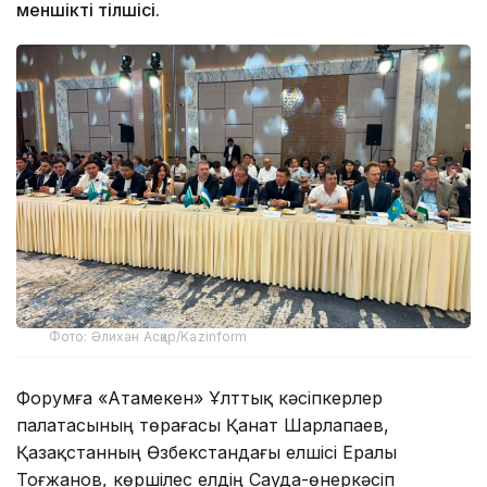
меншікті тілшісі.
Фото: Әлихан Асқар/Kazinform
Форумға «Атамекен» Ұлттық кәсіпкерлер
палатасының төрағасы Қанат Шарлапаев,
Қазақстанның Өзбекстандағы елшісі Ералы
Тоғжанов, көршілес елдің Сауда-өнеркәсіп