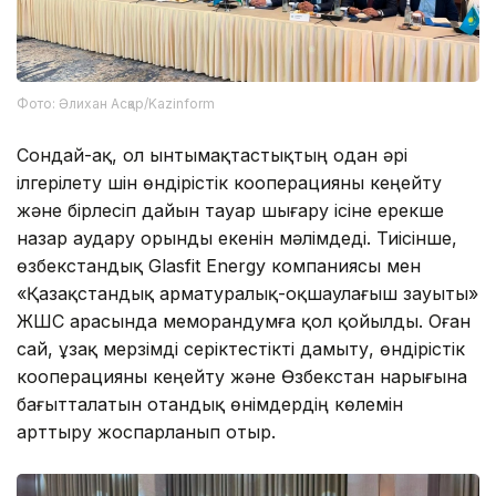
Фото: Әлихан Асқар/Kazinform
Сондай-ақ, ол ынтымақтастықтың одан әрі
ілгерілету үшін өндірістік кооперацияны кеңейту
және бірлесіп дайын тауар шығару ісіне ерекше
назар аудару орынды екенін мәлімдеді. Тиісінше,
өзбекстандық Glasfit Energy компаниясы мен
«Қазақстандық арматуралық-оқшаулағыш зауыты»
ЖШС арасында меморандумға қол қойылды. Оған
сай, ұзақ мерзімді серіктестікті дамыту, өндірістік
кооперацияны кеңейту және Өзбекстан нарығына
бағытталатын отандық өнімдердің көлемін
арттыру жоспарланып отыр.