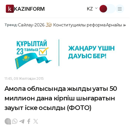
KAZINFORM
KZ
Сайлау-2026
Конституциялық реформа
Арнайы жо
Тренд:
11:45, 09 Желтоқсан 2015
Ақмола облысында жылдық қуаты 50
миллион дана кірпіш шығаратын
зауыт іске қосылды (ФОТО)