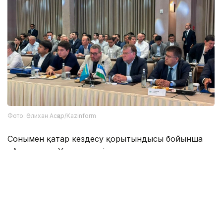
Фото: Әлихан Асқар/Kazinform
Сонымен қатар кездесу қорытындысы бойынша
«Атамекен» Ұлттық кәсіпкерлер палатасы мен
Өзбекстанның Сауда-өнеркәсіп палатасы
арасында тұрақты жұмыс істейтін сараптамалық
жұмыс тобын құру ұсынылды.
Форум аяқталғаннан кейін қазақстандық
делегация өкілдері Zelal Textile тоқыма