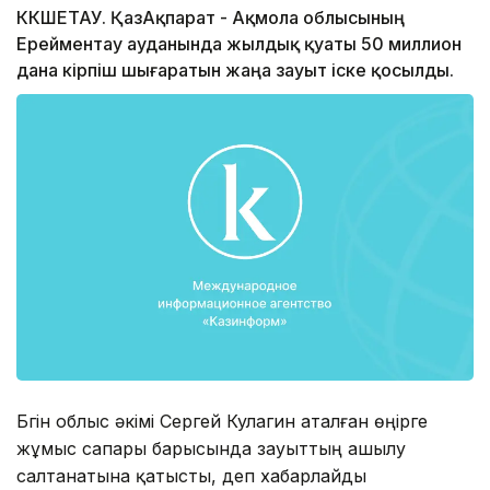
КӨКШЕТАУ. ҚазАқпарат - Ақмола облысының
Ерейментау ауданында жылдық қуаты 50 миллион
дана кірпіш шығаратын жаңа зауыт іске қосылды.
Бүгін облыс әкімі Сергей Кулагин аталған өңірге
жұмыс сапары барысында зауыттың ашылу
салтанатына қатысты, деп хабарлайды