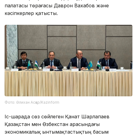
палатасы төрағасы Даврон Вахабов және
кәсіпкерлер қатысты.
Фото: Әлихан Асқар/Kazinform
Іс-шарада сөз сөйлеген Қанат Шарлапаев
Қазақстан мен Өзбекстан арасындағы
экономикалық ынтымақтастықтың басым