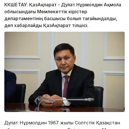
КӨКШЕТАУ. ҚазАқпарат - Дулат Нұрмолдин Ақмола
облысындағы Мемлекеттік кірістер
департаментінің басшысы болып тағайындалды,
деп хабарлайды ҚазАқпарат тілшісі.
Дулат Нұрмолдин 1967 жылы Солтүстік Қазақстан