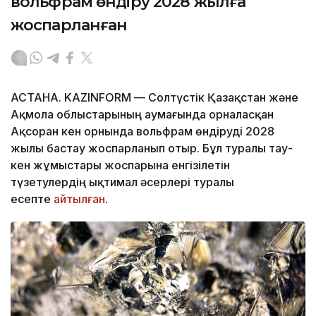
вольфрам өндіру 2028 жылға
жоспарланған
АСТАНА. KAZINFORM — Солтүстік Қазақстан және
Ақмола облыстарының аумағында орналасқан
Ақсоран кен орнында вольфрам өндіруді 2028
жылы бастау жоспарланып отыр. Бұл туралы тау-
кен жұмыстары жоспарына енгізілетін
түзетулердің ықтимал әсерлері туралы
есепте
айтылған
.