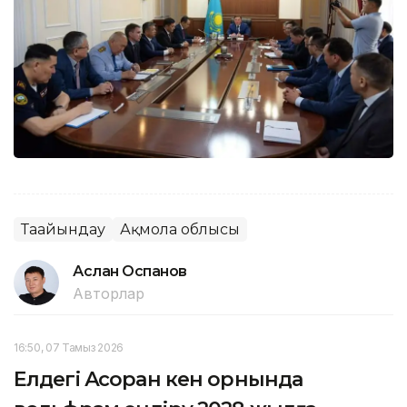
Тағайындау
Ақмола облысы
Аслан Оспанов
Авторлар
16:50, 07 Тамыз 2026
Елдегі Ақсоран кен орнында