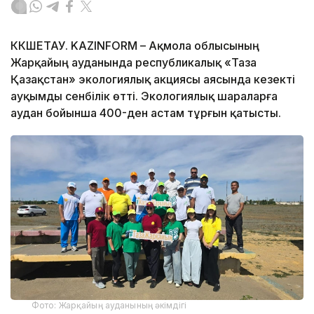
КӨКШЕТАУ. KAZINFORM – Ақмола облысының
Жарқайың ауданында республикалық «Таза
Қазақстан» экологиялық акциясы аясында кезекті
ауқымды сенбілік өтті. Экологиялық шараларға
аудан бойынша 400-ден астам тұрғын қатысты.
Фото: Жарқайың ауданының әкімдігі