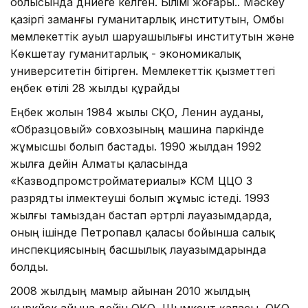
облысында дүниеге келген. Білімі жоғары.. Мәскеу
қазіргі заманғы гуманитарлық институтын, Омбы
мемлекеттік ауыл шаруашылығы институтын және
Көкшетау гуманитарлық - экономикалық
университетін бітірген. Мемлекеттік қызметтегі
еңбек өтілі 28 жылды құрайды
Еңбек жолын 1984 жылы СҚО, Ленин ауданы,
«Образцовый» совхозының машина паркінде
жұмысшы болып бастады. 1990 жылдан 1992
жылға дейін Алматы қаласында
«Казводпромстройматериалы» КСМ ЦЦО 3
разрядты ілмектеуші болып жұмыс істеді. 1993
жылғы тамыздан бастап әртүрлі лауазымдарда,
оның ішінде Петропавл қаласы бойынша салық
инспекциясының басшылық лауазымдарында
болды.
2008 жылдың мамыр айынан 2010 жылдың
қыркүйек айына дейін ОҚО, Шымкент қаласы, ОҚО