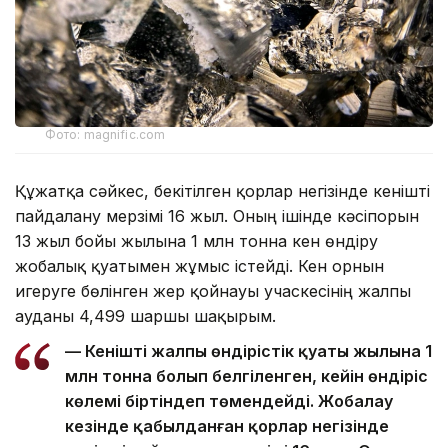
Фото: magnific.com
Құжатқа сәйкес, бекітілген қорлар негізінде кенішті
пайдалану мерзімі 16 жыл. Оның ішінде кәсіпорын
13 жыл бойы жылына 1 млн тонна кен өндіру
жобалық қуатымен жұмыс істейді. Кен орнын
игеруге бөлінген жер қойнауы учаскесінің жалпы
ауданы 4,499 шаршы шақырым.
— Кеніштің жалпы өндірістік қуаты жылына 1
млн тонна болып белгіленген, кейін өндіріс
көлемі біртіндеп төмендейді. Жобалау
кезінде қабылданған қорлар негізінде