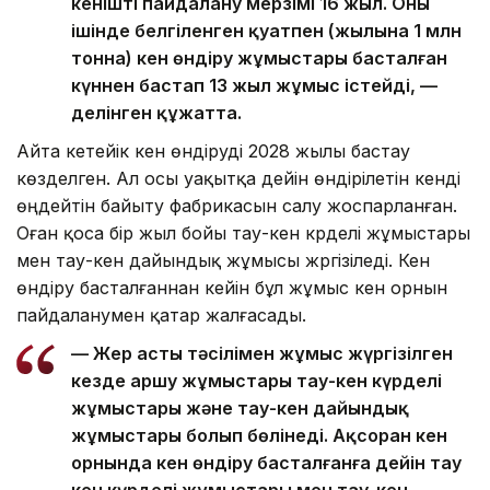
кеніштің пайдалану мерзімі 16 жыл. Оның
ішінде белгіленген қуатпен (жылына 1 млн
тонна) кен өндіру жұмыстары басталған
күннен бастап 13 жыл жұмыс істейді, —
делінген құжатта.
Айта кетейік кен өндіруді 2028 жылы бастау
көзделген. Ал осы уақытқа дейін өндірілетін кенді
өңдейтін байыту фабрикасын салу жоспарланған.
Оған қоса бір жыл бойы тау-кен күрделі жұмыстары
мен тау-кен дайындық жұмысы жүргізіледі. Кен
өндіру басталғаннан кейін бұл жұмыс кен орнын
пайдаланумен қатар жалғасады.
— Жер асты тәсілімен жұмыс жүргізілген
кезде аршу жұмыстары тау-кен күрделі
жұмыстары және тау-кен дайындық
жұмыстары болып бөлінеді. Ақсоран кен
орнында кен өндіру басталғанға дейін тау