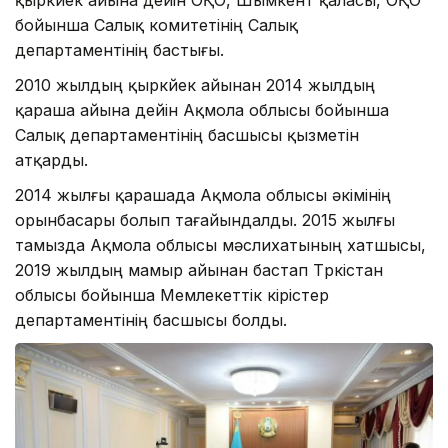
бойынша Салық комитетінің Салық
департаментінің бастығы.
2010 жылдың қыркүйек айынан 2014 жылдың
қараша айына дейін Ақмола облысы бойынша
Салық департаментінің басшысы қызметін
атқарды.
2014 жылғы қарашада Ақмола облысы әкімінің
орынбасары болып тағайындалды. 2015 жылғы
тамызда Ақмола облысы мәслихатының хатшысы,
2019 жылдың мамыр айынан бастап Түркістан
облысы бойынша Мемлекеттік кірістер
департаментінің басшысы болды.