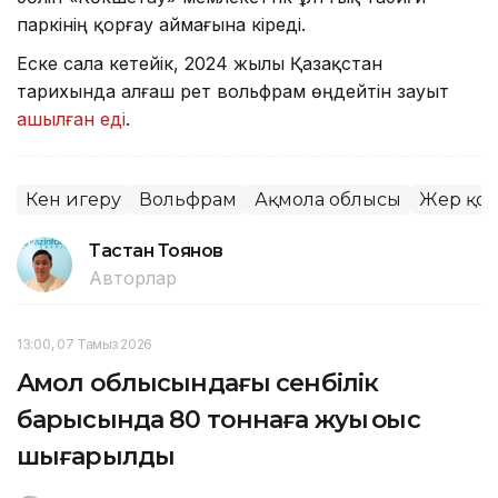
паркінің қорғау аймағына кіреді.
Еске сала кетейік, 2024 жылы Қазақстан
тарихында алғаш рет вольфрам өңдейтін зауыт
ашылған еді
.
Кен игеру
Вольфрам
Ақмола облысы
Жер қо
Тастан Тоянов
Авторлар
13:00, 07 Тамыз 2026
Ақмол облысындағы сенбілік
барысында 80 тоннаға жуық қоқыс
шығарылды