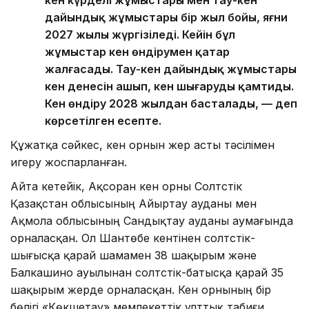
кен күрделі жұмыстары мен тау-кен
дайындық жұмыстары бір жыл бойы, яғни
2027 жылы жүргізіледі. Кейін бұл
жұмыстар кен өндірумен қатар
жалғасады. Тау-кен дайындық жұмыстары
кен денесін ашып, кен шығаруды қамтиды.
Кен өндіру 2028 жылдан басталады, — деп
көрсетілген есепте.
Құжатқа сәйкес, кен орнын жер асты тәсілімен
игеру жоспарланған.
Айта кетейік, Ақсоран кен орны Солтүстік
Қазақстан облысының Айыртау ауданы мен
Ақмола облысының Сандықтау ауданы аумағында
орналасқан. Ол Шантөбе кентінен солтүстік-
шығысқа қарай шамамен 38 шақырым және
Балкашино ауылынан солтүстік-батысқа қарай 35
шақырым жерде орналасқан. Кен орнының бір
бөлігі «Көкшетау» мемлекеттік ұлттық табиғи