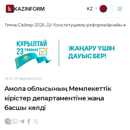
KAZINFORM
KZ
Сайлау-2026
Конституциялық реформа
Арнайы жо
Тренд:
19:20, 05 Қыркүйек 2022
Ақмола облысының Мемлекеттік
кірістер департаментіне жаңа
басшы келді