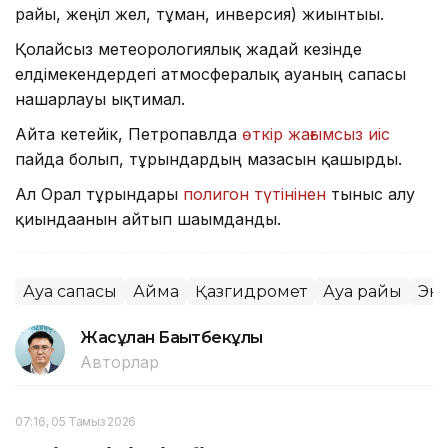
райы, жеңіл жел, тұман, инверсия) жиынтығы.
Қолайсыз метеорологиялық жағдай кезінде
елдімекендердегі атмосфералық ауаның сапасы
нашарлауы ықтимал.
Айта кетейік, Петропавлда
өткір жағымсыз иіс
пайда болып, тұрғындардың мазасын қашырды.
Ал Орал тұрғындары
полигон түтінінен
тыныс алу
қиындағанын айтып шағымданды.
Ауа сапасы
Аймақ
Қазгидромет
Ауа райы
Эк
Жасұлан Бақытбекұлы
Авторлар
07:16, 05 Тамыз 2026