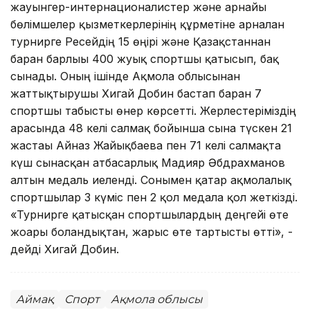
жауынгер-интернационалистер және арнайы
бөлімшелер қызметкерлерінің құрметіне арналған
турнирге Ресейдің 15 өңірі және Қазақстаннан
барған барлығы 400 жуық спортшы қатысып, бақ
сынады. Оның ішінде Ақмола облысынан
жаттықтырушы Хигай Добин бастап барған 7
спортшы табысты өнер көрсетті. Жерлестеріміздің
арасында 48 келі салмақ бойынша сынға түскен 21
жастағы Айназ Жайықбаева пен 71 келі салмақта
күш сынасқан атбасарлық Мадияр Әбдрахманов
алтын медаль иеленді. Сонымен қатар ақмолалық
спортшылар 3 күміс пен 2 қол медалға қол жеткізді.
«Турнирге қатысқан спортшылардың деңгейі өте
жоғары болғандықтан, жарыс өте тартысты өтті», -
дейді Хигай Добин.
Аймақ
Спорт
Ақмола облысы