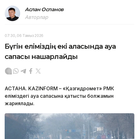
Аслан Оспанов
Авторлар
07:30, 06 Тамыз 2026
Бүгін еліміздің екі қаласында ауа
сапасы нашарлайды
АСТАНА. KAZINFORM – «Қазгидромет» РМК
еліміздегі ауа сапасына қатысты болжамын
жариялады.