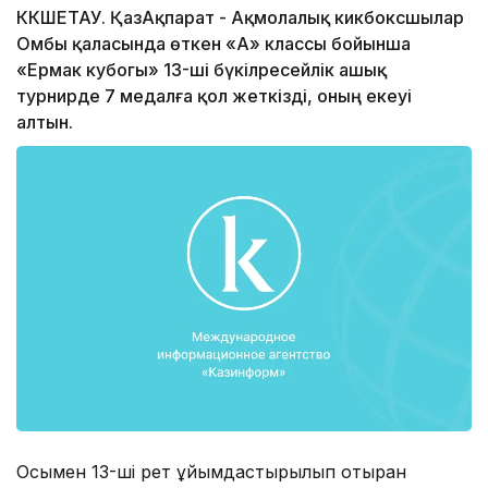
КӨКШЕТАУ. ҚазАқпарат - Ақмолалық кикбоксшылар
Омбы қаласында өткен «А» классы бойынша
«Ермак кубогы» 13-ші бүкілресейлік ашық
турнирде 7 медалға қол жеткізді, оның екеуі
алтын.
Осымен 13-ші рет ұйымдастырылып отырған