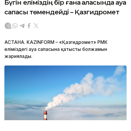
Бүгін еліміздің бір ғана қаласында ауа
сапасы төмендейді – Қазгидромет
АСТАНА. KAZINFORM – «Қазгидромет» РМК
еліміздегі ауа сапасына қатысты болжамын
жариялады.