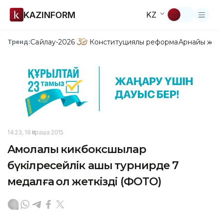
KAZINFORM
KZ
Сайлау-2026
Конституциялық реформа
Арнайы жо
Тренд:
14:23, 19 Қараша 2015
Ақмолалық кикбоксшылар
бүкілресейлік ашық турнирде 7
медалға қол жеткізді (ФОТО)