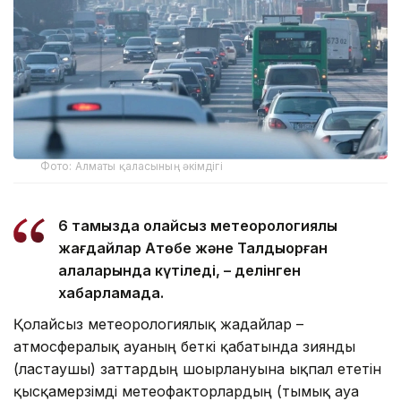
Фото: Алматы қаласының әкімдігі
6 тамызда қолайсыз метеорологиялық
жағдайлар Ақтөбе және Талдықорған
қалаларында күтіледі, – делінген
хабарламада.
Қолайсыз метеорологиялық жағдайлар –
атмосфералық ауаның беткі қабатында зиянды
(ластаушы) заттардың шоғырлануына ықпал ететін
қысқамерзімді метеофакторлардың (тымық ауа