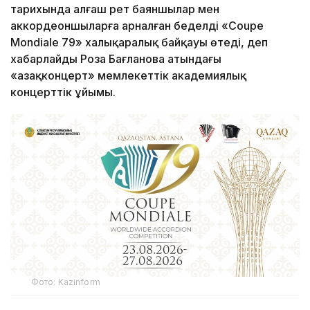
тарихында алғаш рет баяншылар мен
аккордеоншыларға арналған беделді «Coupe
Mondiale 79» халықаралық байқауы өтеді, деп
хабарлайды Роза Бағланова атындағы
«Қазақконцерт» мемлекеттік академиялық
концерттік ұйымы.
Фото: Kazinform