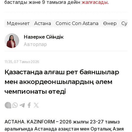
басталды және 9 тамызға дейін
жалғасады
.
Мәдениет
Астана
Comic Con Astana
Өнер
Сур
Назерке Сүйіндік
Авторлар
11:35, 07 Тамыз 2026
Қазақстанда алғаш рет баяншылар
мен аккордеоншылардың әлем
чемпионаты өтеді
АСТАНА. KAZINFORM – 2026 жылғы 23-27 тамыз
аралығында Астанада Қазақстан мен Орталық Азия