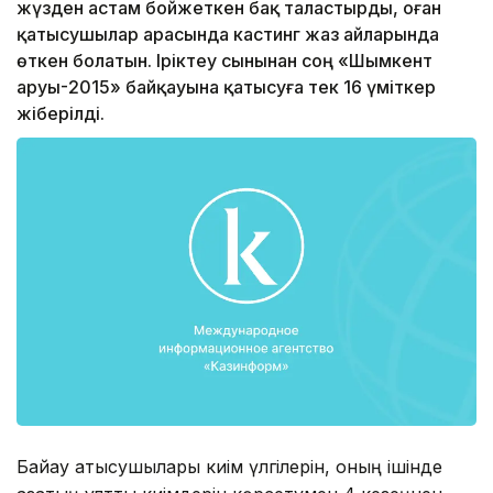
жүзден астам бойжеткен бақ таластырды, оған
қатысушылар арасында кастинг жаз айларында
өткен болатын. Іріктеу сынынан соң «Шымкент
аруы-2015» байқауына қатысуға тек 16 үміткер
жіберілді.
Байқау қатысушылары киім үлгілерін, оның ішінде