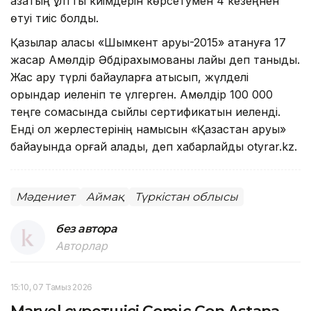
қазақтың ұлттық киімдерін көрсетумен 4 кезеңнен
өтуі тиіс болды.
Қазылар алқасы «Шымкент аруы-2015» атануға 17
жасар Ақмөлдір Әбдірахымованы лайық деп таныды.
Жас ару түрлі байқауларға қатысып, жүлделі
орындар иеленіп те үлгерген. Ақмөлдір 100 000
теңге сомасында сыйлық сертификатын иеленді.
Енді ол жерлестерінің намысын «Қазақстан аруы»
байқауында қорғай алады, деп хабарлайды otyrar.kz.
Мәдениет
Аймақ
Түркістан облысы
без автора
Авторлар
15:10, 07 Тамыз 2026