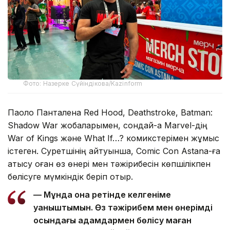
Фото: Назерке Сүйіндікова/Kazinform
Паоло Панталена Red Hood, Deathstroke, Batman:
Shadow War жобаларымен, сондай-ақ Marvel-дің
War of Kings және What If…? комикстерімен жұмыс
істеген. Суретшінің айтуынша, Comic Con Astana-ға
қатысу оған өз өнері мен тәжірибесін көпшілікпен
бөлісуге мүмкіндік беріп отыр.
— Мұнда қонақ ретінде келгеніме
қуаныштымын. Өз тәжірибем мен өнерімді
осындағы адамдармен бөлісу маған