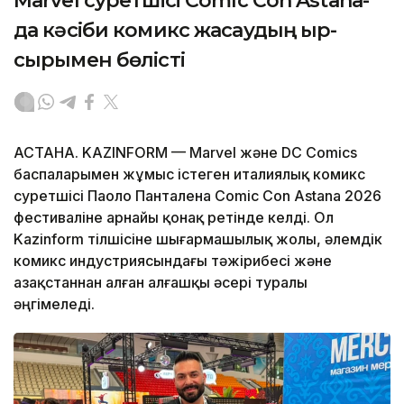
Marvel суретшісі Comic Con Astana-
да кәсіби комикс жасаудың қыр-
сырымен бөлісті
АСТАНА. KAZINFORM — Marvel және DC Comics
баспаларымен жұмыс істеген италиялық комикс
суретшісі Паоло Панталена Comic Con Astana 2026
фестиваліне арнайы қонақ ретінде келді. Ол
Kazinform тілшісіне шығармашылық жолы, әлемдік
комикс индустриясындағы тәжірибесі және
Қазақстаннан алған алғашқы әсері туралы
әңгімеледі.