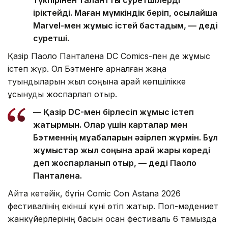
түкпірінен талантты суретшілерді
іріктейді. Маған мүмкіндік беріп, осылайша
Marvel-мен жұмыс істей бастадым, — деді
суретші.
Қазір Паоло Панталена DC Comics-пен де жұмыс
істеп жүр. Ол Бэтменге арналған жаңа
туындыларын жыл соңына қарай көпшілікке
ұсынуды жоспарлап отыр.
— Қазір DC-мен бірлесіп жұмыс істеп
жатырмын. Олар үшін карталар мен
Бэтменнің мұқабаларын әзірлеп жүрмін. Бұл
жұмыстар жыл соңына қарай жарық көреді
деп жоспарланып отыр, — деді Паоло
Панталена.
Айта кетейік, бүгін Comic Con Astana 2026
фестивалінің екінші күні өтіп жатыр. Поп-мәдениет
жанкүйерлерінің басын қосқан фестиваль 6 тамызда