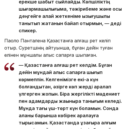
ерекше шабыт сыйлайды. Көпшіліктің
шығармашылығыма, тәжірибеме және осы
деңгейге қалай жеткеніме қызығушылық
танытып жатқанын байқап отырмын, — деді
спикер.
Паоло Панталена Қазақстанға алғаш рет келіп
отыр. Суретшінің айтуынша, бұған дейін туған
елінен мұншалық алыс сапарға шықпаған.
— Қазақстанға алғаш рет келдім. Бұған
дейін мұндай алыс сапарға шығып
көрмеппін. Келгенімізге екі-ақ күн
болғандықтан, әзірге көп жерді аралап
үлгерген жоқпын. Бірақ жергілікті мәдениет
пен адамдарды жақынырақ танығым келеді.
Мұнда тағы үш-төрт күн боламын. Сонда
қаланы барынша көбірек аралауға
тырысамын. Қазақстанда ұзағырақ қалғым