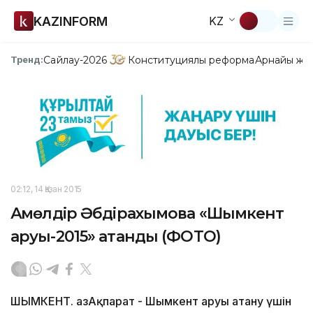
KAZINFORM
KZ
Сайлау-2026
Конституциялық реформа
Арнайы жо
Тренд:
02:12, 14 Қазан 2015
Ақмөлдір Әбдірахымова «Шымкент
аруы-2015» атанды (ФОТО)
ШЫМКЕНТ. ҚазАқпарат - Шымкент аруы атану үшін