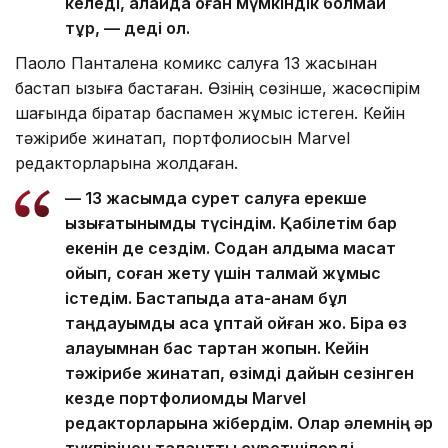
келеді, алайда оған мүмкіндік болмай
тұр, — деді ол.
Паоло Панталена комикс салуға 13 жасынан
бастап қызыға бастаған. Өзінің сөзінше, жасөспірім
шағында бірқатар баспамен жұмыс істеген. Кейін
тәжірибе жинақтап, портфолиосын Marvel
редакторларына жолдаған.
— 13 жасымда сурет салуға ерекше
қызығатынымды түсіндім. Қабілетім бар
екенін де сездім. Содан алдыма мақсат
қойып, соған жету үшін талмай жұмыс
істедім. Бастапқыда ата-анам бұл
таңдауымды аса құптай қойған жоқ. Бірақ өз
қалауымнан бас тартқан жоқпын. Кейін
тәжірибе жинақтап, өзімді дайын сезінген
кезде портфолиомды Marvel
редакторларына жібердім. Олар әлемнің әр