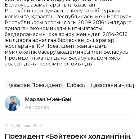
Беларусь азаматтарының Қазақстан
Республикасы аумағына келу тәртібі туралы
келісімге, Қазақстан Республикасы мен Беларусь
Республикасы арасындағы 2009-2016 жылдарға
арналған экономикалық ынтымақтастық
бағдарламасын іске асыру жөніндегі 2014-2016
жылдарға арналған бірлескен іс-шаралар
жоспарына, ҚР Президенті жанындағы
мемлекеттік басқару академиясы мен Беларусь
Президенті жанындағы Басқару академиясы
арасындағы келісімге қол қойылды.
Қазақстан Президенті
Елбасы
Қазақстанның сырт
Марлан Жиембай
Авторлар
17:07, 05 Тамыз 2026
Президент «Бәйтерек» холдингінің