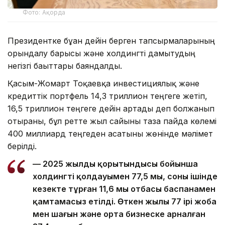
Фото: Ақорда
Президентке бұған дейін берген тапсырмаларының
орындалу барысы және холдингті дамытудың
негізгі бағыттары баяндалды.
Қасым-Жомарт Тоқаевқа инвестициялық және
кредиттік портфель 14,3 триллион теңгеге жетіп,
16,5 триллион теңгеге дейін артады деп болжанып
отырғаны, бұл ретте жыл сайынғы таза пайда көлемі
400 миллиард теңгеден асатыны жөнінде мәлімет
берілді.
— 2025 жылдың қорытындысы бойынша
холдингтің қолдауымен 77,5 мың, соның ішінде
кезекте тұрған 11,6 мың отбасы баспанамен
қамтамасыз етілді. Өткен жылы 77 ірі жоба
мен шағын және орта бизнеске арналған