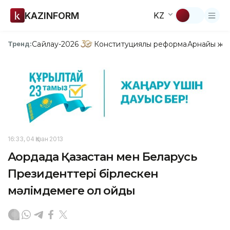
KAZINFORM
KZ
Сайлау-2026
Конституциялық реформа
Арнайы жо
Тренд:
16:33, 04 Қазан 2013
Ақордада Қазақстан мен Беларусь
Президенттері бірлескен
мәлімдемеге қол қойды