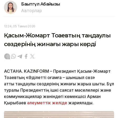
Бақытгүл Абайқызы
Авторлар
12:24, 05 Тамыз 2026
Қасым-Жомарт Тоқаевтың таңдаулы
сөздерінің жинағы жарық көрді
АСТАНА. KAZINFORM – Президент Қасым-Жомарт
Тоқаевтың «Әділетті қоғамға – шыншыл сөз»
атты таңдаулы сөздерінің жинағы жарыққа шықты. Бұл
туралы Президенттің ішкі саясат мәселелері және
коммуникациялар жөніндегі көмекшісі Арман
Қырықбаев
әлеуметтік желіде
жариялады.