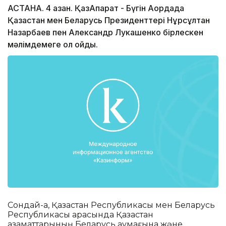
АСТАНА. 4 қазан. ҚазАқпарат - Бүгін Ақордада
Қазақстан мен Беларусь Президенттері Нұрсұлтан
Назарбаев пен Александр Лукашенко бірлескен
мәлімдемеге қол қойды.
Сондай-ақ, Қазақстан Республикасы мен Беларусь
Республикасы арасында Қазақстан
азаматтарының Беларусь аумағына және