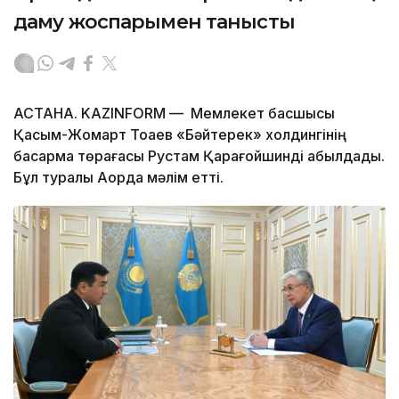
даму жоспарымен танысты
АСТАНА. KAZINFORM — Мемлекет басшысы
Қасым-Жомарт Тоқаев «Бәйтерек» холдингінің
басқарма төрағасы Рустам Қарағойшинді қабылдады.
Бұл туралы Ақорда мәлім етті.