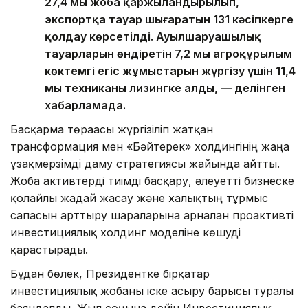
27,4 мың жоба қаржыландырылып,
экспортқа тауар шығаратын 131 кәсіпкерге
қолдау көрсетілді. Ауылшаруашылық
тауарларын өндіретін 7,2 мың агроқұрылым
көктемгі егіс жұмыстарын жүргізу үшін 11,4
мың техниканы лизингке алды, — делінген
хабарламада.
Басқарма төрағасы жүргізіліп жатқан
трансформация мен «Бәйтерек» холдингінің жаңа
ұзақмерзімді даму стратегиясы жайында айтты.
Жоба активтерді тиімді басқару, әлеуетті бизнеске
қолайлы жағдай жасау және халықтың тұрмыс
сапасын арттыру шараларына арналған проактивті
инвестициялық холдинг моделіне көшуді
қарастырады.
Бұдан бөлек, Президентке бірқатар
инвестициялық жобаны іске асыру барысы туралы