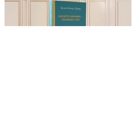
Фото: видеодан алынған скрин
Бұл – Мемлекет басшысының Қазақстанды
Әділетті, Қауіпсіз және Өркендеген елге
айналдыруды көздеген ұлы мұратының сөзбен
көмкерілген жиынтық бейнесі.
– Құрметті достар! Сөз қадірін түсінетін,
көкірегі ояу, зерделі қауымға айтар
жаңалығымыз бар. «Әділетті қоғамға –