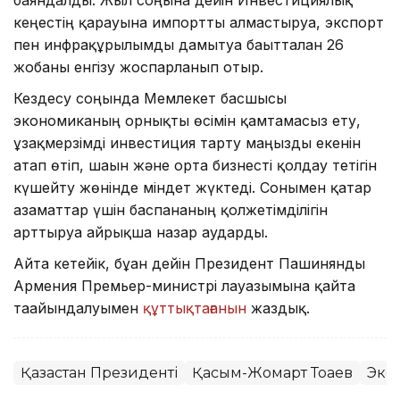
баяндалды. Жыл соңына дейін Инвестициялық
кеңестің қарауына импортты алмастыруға, экспорт
пен инфрақұрылымды дамытуға бағытталған 26
жобаны енгізу жоспарланып отыр.
Кездесу соңында Мемлекет басшысы
экономиканың орнықты өсімін қамтамасыз ету,
ұзақмерзімді инвестиция тарту маңызды екенін
атап өтіп, шағын және орта бизнесті қолдау тетігін
күшейту жөнінде міндет жүктеді. Сонымен қатар
азаматтар үшін баспананың қолжетімділігін
арттыруға айрықша назар аударды.
Айта кетейік, бұған дейін Президент Пашинянды
Армения Премьер-министрі лауазымына қайта
тағайындалуымен
құттықтағанын
жаздық.
Қазақстан Президенті
Қасым-Жомарт Тоқаев
Эко