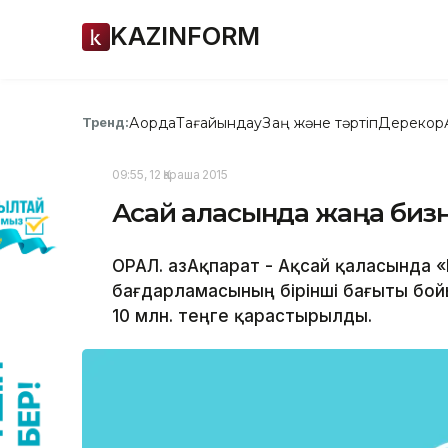
KAZINFORM
Ақорда
Тағайындау
Заң және тәртіп
Дерекқор
Тренд:
09:55, 12 Қараша 2015
Ақсай қаласында жаңа би
ОРАЛ. ҚазАқпарат - Ақсай қаласында 
бағдарламасының бірінші бағыты бо
10 млн. теңге қарастырылды.