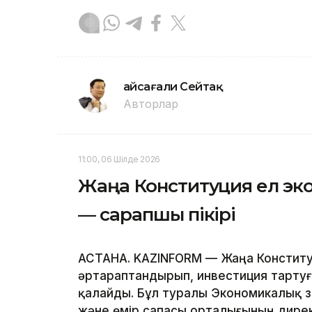
Ғайсағали Сейтақ
Авторлар
11:00, 06 Шілде 2026
Жаңа Конституция ел эко
— сарапшы пікірі
АСТАНА. KAZINFORM — Жаңа Конституц
әртараптандырып, инвестиция тартуғ
қалайды. Бұл туралы Экономикалық 
және өмір сапасы орталығының дирек