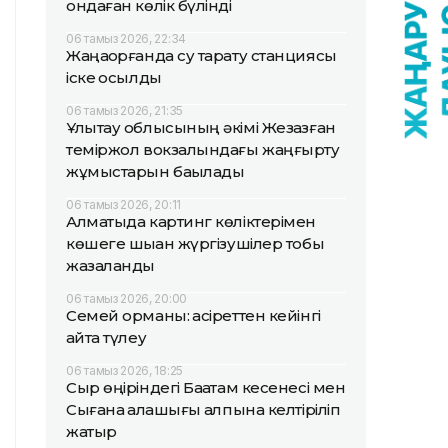
ондаған көлік бүлінді
06 тамыз 2026, 22:34
Жаңақорғанда су тарату станциясы
іске қосылды
06 тамыз 2026, 21:35
Ұлытау облысының әкімі Жезқазған
теміржол вокзалындағы жаңғырту
жұмыстарын бақылады
06 тамыз 2026, 20:11
Алматыда картинг көліктерімен
көшеге шыққан жүргізушілер тобы
жазаланды
06 тамыз 2026, 20:00
Семей орманы: қасіреттен кейінгі
қайта түлеу
06 тамыз 2026, 18:25
Сыр өңіріндегі Бақатам кесенесі мен
Сығанақ қалашығы қалпына келтіріліп
жатыр