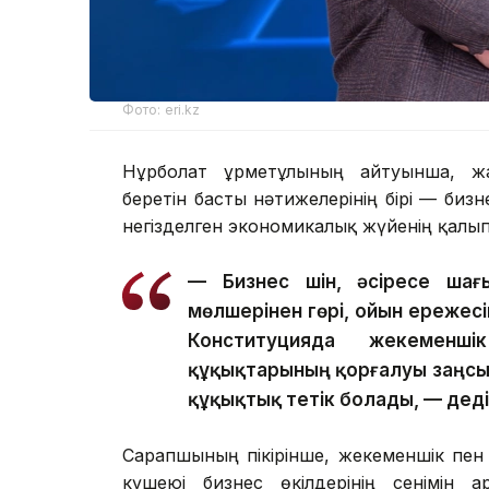
Фото: eri.kz
Нұрболат Құрметұлының айтуынша, ж
беретін басты нәтижелерінің бірі — бизн
негізделген экономикалық жүйенің қалы
— Бизнес үшін, әсіресе шағ
мөлшерінен гөрі, ойын ережес
Конституцияда жекеменш
құқықтарының қорғалуы заңсыз 
құқықтық тетік болады, — дед
Сарапшының пікірінше, жекеменшік пен 
күшеюі бизнес өкілдерінің сенімін а