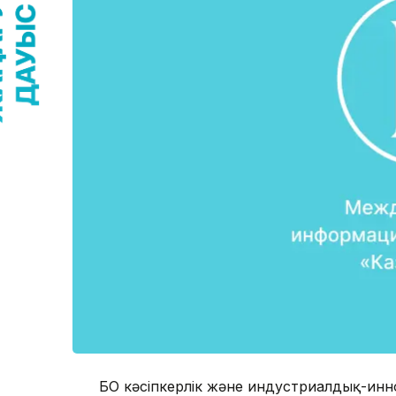
БҚО кәсіпкерлік және индустриалдық-ин