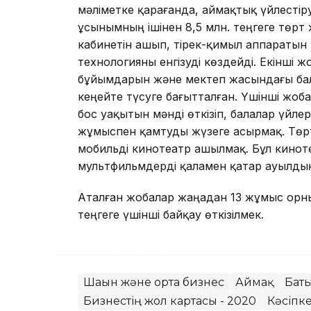
мәліметке қарағанда, аймақтық үйлестіру 
ұсынымның ішінен 8,5 млн. теңгеге төрт
кабинетін ашып, тірек-қимыл аппараты
технологияны енгізуді көздейді. Екінші 
бұйымдарын және мектеп жасындағы бала
кеңейте түсуге бағытталған. Үшінші жоб
бос уақытын мәнді өткізіп, балалар үйлер
жұмыспен қамтуды жүзеге асырмақ. Төр
мобильді кинотеатр ашылмақ. Бұл кино
мультфильмдерді қаламен қатар ауылдық
Аталған жобалар жаңадан 13 жұмыс орнын
теңгеге үшінші байқау өткізілмек.
Шағын және орта бизнес
Аймақ
Баты
Бизнестің жол картасы - 2020
Кәсіпке