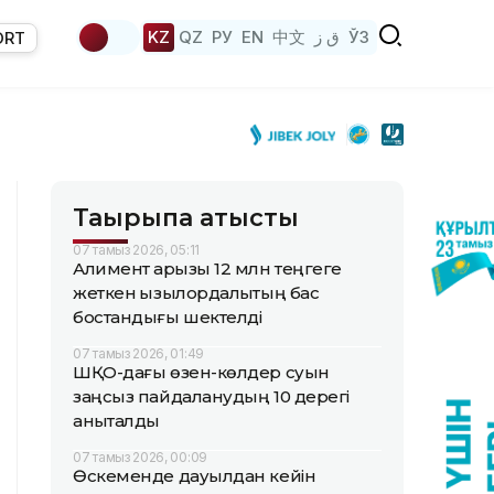
KZ
QZ
РУ
EN
中文
ق ز
ЎЗ
ORT
Тақырыпқа қатысты
07 тамыз 2026, 05:11
Алимент қарызы 12 млн теңгеге
жеткен қызылордалықтың бас
бостандығы шектелді
07 тамыз 2026, 01:49
ШҚО-дағы өзен-көлдер суын
заңсыз пайдаланудың 10 дерегі
анықталды
07 тамыз 2026, 00:09
Өскеменде дауылдан кейін