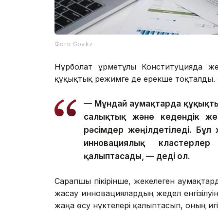
Фото: Gov.kz
Нұрболат Құрметұлы Конституцияда ж
құқықтық режимге де ерекше тоқталды.
— Мұндай аумақтарда құқықтық
салықтық және кедендік жең
рәсімдер жеңілдетіледі. Бұ
инновациялық кластерлер
қалыптасады, — деді ол.
Сарапшы пікірінше, жекелеген аумақта
жасау инновациялардың жедел енгізілу
жаңа өсу нүктелері қалыптасып, оның игіл