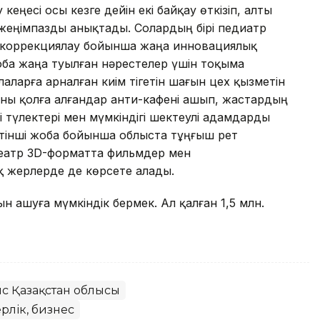
кеңесі осы кезге дейін екі байқау өткізіп, алты
 жеңімпазды анықтады. Солардың бірі педиатр
н коррекциялау бойынша жаңа инновациялық
жоба жаңа туылған нәрестелер үшін тоқыма
ларға арналған киім тігетін шағын цех қызметін
аны қолға алғандар анти-кафені ашып, жастардың
і түлектері мен мүмкіндігі шектеулі адамдарды
тінші жоба бойынша облыста тұңғыш рет
театр 3D-форматта фильмдер мен
 жерлерде де көрсете алады.
 ашуға мүмкіндік бермек. Ал қалған 1,5 млн.
с Қазақстан облысы
рлік, бизнес