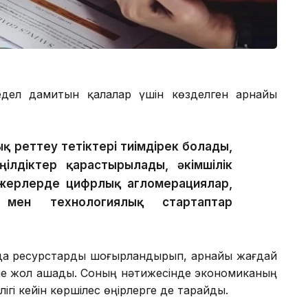
едел дамитын қалалар үшін көзделген арнайы
 реттеу тетіктері тиімдірек болады,
ілдіктер қарастырылады, әкімшілік
л жерлерде цифрлық агломерациялар,
 мен технологиялық стартаптар
рда ресурстарды шоғырландырып, арнайы жағдай
іне жол ашады. Соның нәтижесінде экономиканың
ігі кейін көршілес өңірлерге де тарайды.