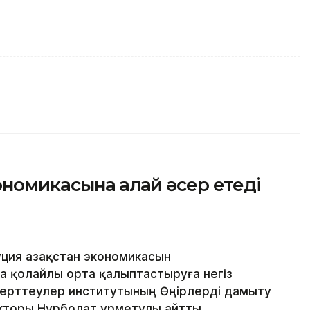
номикасына қалай әсер етеді
ия Қазақстан экономикасын
а қолайлы орта қалыптастыруға негіз
зерттеулер институтының Өңірлерді дамыту
торы Нұрболат Құрметұлы айтты.