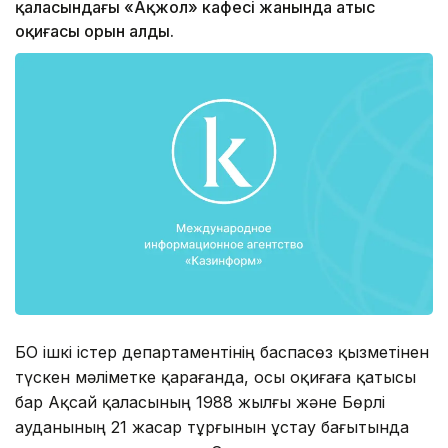
қаласындағы «Ақжол» кафесі жанында атыс
оқиғасы орын алды.
БҚО ішкі істер департаментінің баспасөз қызметінен
түскен мәліметке қарағанда, осы оқиғаға қатысы
бар Ақсай қаласының 1988 жылғы және Бөрлі
ауданының 21 жасар тұрғынын ұстау бағытында