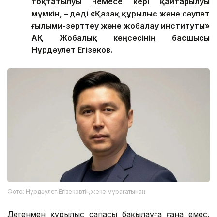
тоқтатылуы немесе кері қайтарылуы
мүмкін, – деді «Қазақ құрылыс және сәулет
ғылыми-зерттеу және жобалау институты»
АҚ Жобалық кеңсесінің басшысы
Нұрдәулет Егізеков.
Фото: Нұрдәулет Егізековтің жеке мұрағатынан
Дегенмен құрылыс сапасы бақылауға ғана емес,