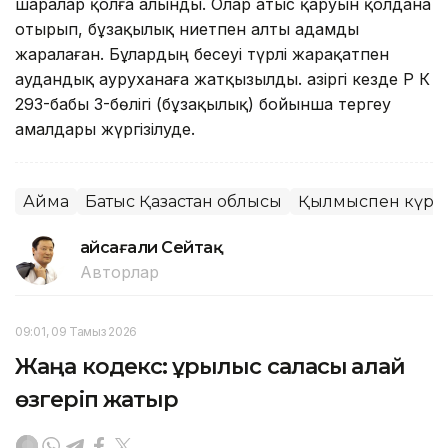
шаралар қолға алынды. Олар атыс қаруын қолдана
отырып, бұзақылық ниетпен алты адамды
жаралаған. Бұлардың бесеуі түрлі жарақатпен
аудандық ауруханаға жатқызылды. Қазіргі кезде ҚР ҚК
293-бабы 3-бөлігі (бұзақылық) бойынша тергеу
амалдары жүргізілуде.
Аймақ
Батыс Қазақстан облысы
Қылмыспен күре
Ғайсағали Сейтақ
Авторлар
09:01, 09 Тамыз 2026
Жаңа кодекс: құрылыс саласы қалай
өзгеріп жатыр