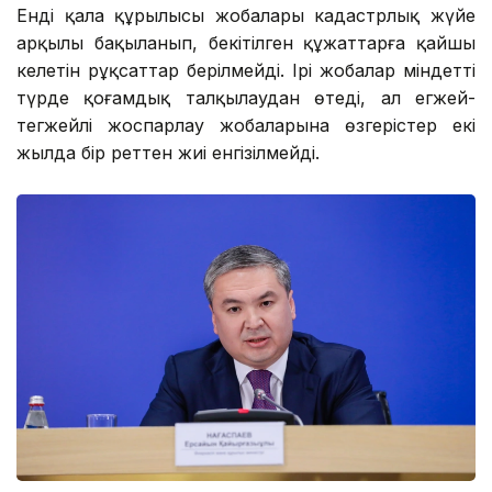
Енді қала құрылысы жобалары кадастрлық жүйе
арқылы бақыланып, бекітілген құжаттарға қайшы
келетін рұқсаттар берілмейді. Ірі жобалар міндетті
түрде қоғамдық талқылаудан өтеді, ал егжей-
тегжейлі жоспарлау жобаларына өзгерістер екі
жылда бір реттен жиі енгізілмейді.