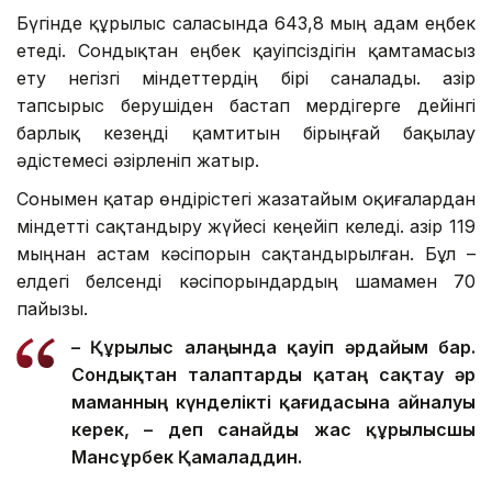
Бүгінде құрылыс саласында 643,8 мың адам еңбек
етеді. Сондықтан еңбек қауіпсіздігін қамтамасыз
ету негізгі міндеттердің бірі саналады. Қазір
тапсырыс берушіден бастап мердігерге дейінгі
барлық кезеңді қамтитын бірыңғай бақылау
әдістемесі әзірленіп жатыр.
Сонымен қатар өндірістегі жазатайым оқиғалардан
міндетті сақтандыру жүйесі кеңейіп келеді. Қазір 119
мыңнан астам кәсіпорын сақтандырылған. Бұл –
елдегі белсенді кәсіпорындардың шамамен 70
пайызы.
– Құрылыс алаңында қауіп әрдайым бар.
Сондықтан талаптар
ды
қатаң сақтау әр
маманның күнделікті қағидасына айналуы
керек, – де
п санайды
жас құрылысшы
Мансұрбек Қамалад
д
ин.