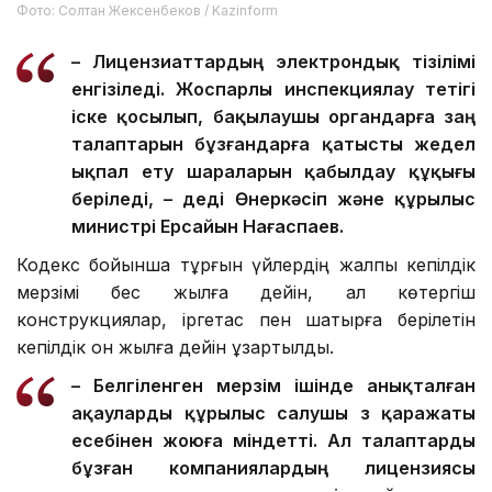
Фото: Солтан Жексенбеков / Kazinform
– Лицензиаттардың электрондық тізілімі
енгізіледі. Жоспарлы инспекциялау тетігі
іске қосылып, бақылаушы органдарға заң
талаптарын бұзғандарға қатысты жедел
ықпал ету шараларын қабылдау құқығы
беріледі, – деді Өнеркәсіп және құрылыс
министрі Ерсайын Нағаспаев.
Кодекс бойынша тұрғын үйлердің жалпы кепілдік
мерзімі бес жылға дейін, ал көтергіш
конструкциялар, іргетас пен шатырға берілетін
кепілдік он жылға дейін ұзартылды.
– Белгіленген мерзім ішінде анықталған
ақауларды құрылыс салушы өз қаражаты
есебінен жоюға міндетті. Ал талаптарды
бұзған компаниялардың лицензиясы