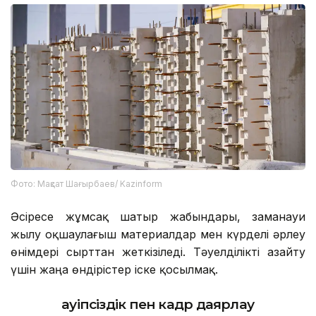
Фото: Мақсат Шағырбаев/ Kazinform
Әсіресе жұмсақ шатыр жабындары, заманауи
жылу оқшаулағыш материалдар мен күрделі әрлеу
өнімдері сырттан жеткізіледі. Тәуелділікті азайту
үшін жаңа өндірістер іске қосылмақ.
Қауіпсіздік пен кадр даярлау