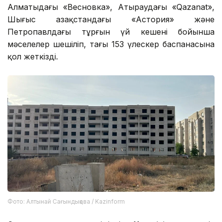
Алматыдағы «Весновка», Атыраудағы «Qazanat»,
Шығыс Қазақстандағы «Астория» және
Петропавлдағы тұрғын үй кешені бойынша
мәселелер шешіліп, тағы 153 үлескер баспанасына
қол жеткізді.
Фото: Алтынай Сағындықова / Kazinform