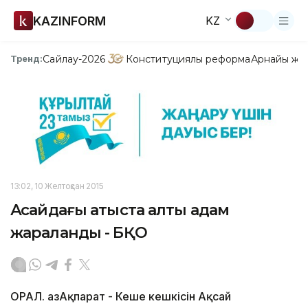
KAZINFORM
KZ
Сайлау-2026
Конституциялық реформа
Арнайы жо
Тренд:
13:02, 10 Желтоқсан 2015
Ақсайдағы атыста алты адам
жараланды - БҚО
ОРАЛ. ҚазАқпарат - Кеше кешкісін Ақсай