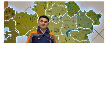
Фото: Мансұрбек Қамаладдиннің жеке мұрағатынан
Қауіпсіздікті қамтамасыз етумен қатар саланың
болашағы білікті мамандарға да тікелей
байланысты. Бүгінде еліміздің 34 жоғары оқу
орнында «Сәулет және құрылыс» бағыты бойынша
20 мыңға жуық студент білім алады. Жоғары оқу