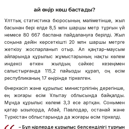
Қай өңір көш бастады?
Ұлттық статистика бюросының мәліметінше, жыл
басынан бері елде 8,5 млн шаршы метр тұрғын үй
немесе 80 667 баспана пайдалануға берілді. Жыл
соңына дейін көрсеткішті 20 млн шаршы метрге
жеткізу жоспарланып отыр. Ал қаңтар–маусым
айларында құрылыс жұмыстарының нақты көлем
индексі өткен жылдың сәйкес кезеңімен
салыстырғанда 115,2 пайызды құрап, оң өсім
республиканың 17 өңірінде тіркелген.
Өнеркәсіп және құрылыс министрлігінің дерегінше,
ең жоғары өсім Ұлытау облысында байқалды.
Мұнда құрылыс көлемі 3,3 есе артқан. Сонымен
қатар Қызылорда, Абай, Павлодар, Қостанай және
Түркістан облыстарында да жоғары өсім тіркелді.
– Бұл өңірлерде құрылыс белсенділігі тұрғын