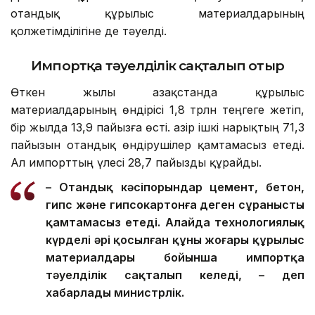
отандық құрылыс материалдарының
қолжетімділігіне де тәуелді.
Импортқа тәуелділік сақталып отыр
Өткен жылы Қазақстанда құрылыс
материалдарының өндірісі 1,8 трлн теңгеге жетіп,
бір жылда 13,9 пайызға өсті. Қазір ішкі нарықтың 71,3
пайызын отандық өндірушілер қамтамасыз етеді.
Ал импорттың үлесі 28,7 пайызды құрайды.
– Отандық кәсіпорындар цемент, бетон,
гипс және гипсокартонға деген сұранысты
қамтамасыз етеді. Алайда технологиялық
күрделі әрі қосылған құны жоғары құрылыс
материалдары бойынша импортқа
тәуелділік сақталып келеді, – деп
хабарлады министрлік.