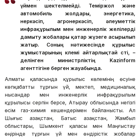
үймен шектелмейді. Теміржол және
автомобиль жолдары, энергетика,
өнеркәсіп, агроөнеркәсіп, әлеуметтік
инфрақұрылым мен инженерлік желілерді
дамыту жобалары қатар жүзеге асырылып
жатыр. Соның нәтижесінде құрылыс
жұмыстарының көлемі айтарлықтай өсті, –
делінген министрліктің Kazinform
агенттігіне берген жауабында.
Алматы қаласында құрылыс көлемінің өсуіне
көпқабатты тұрғын үй, мектеп, медициналық
нысандар мен инженерлік инфрақұрылым
құрылысы серпін берсе, Атырау облысында негізгі
өсім газ-химия кешендерімен байланысты. Ал
Шығыс Қазақстан, Батыс Қазақстан, Жамбыл
облыстары, Шымкент қаласы мен Маңғыстау
өңірінде тұрғын үй мен өндірістік жобалар