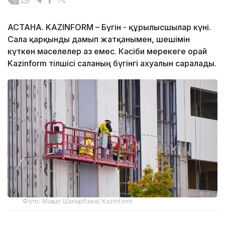
АСТАНА. KAZINFORM – Бүгін - құрылысшылар күні.
Сала қарқынды дамып жатқанымен, шешімін
күткен мәселелер аз емес. Кәсіби мерекеге орай
Kazinform тілшісі саланың бүгінгі ахуалын саралады.
Фото: Мақсат Шағырбаев/ Kazinform