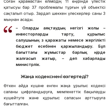
Соған қарамастан еліміздің 11 өңірінде үлестік
қатысуы бар 37 проблемалы тұрғын үй объектісі
сақталып отыр. Зардап шеккен үлескерлер саны 3
мыңнан асады.
– О
ларды
аяқтаудың негізгі жолы –
инвесторларды тарту, құрылыс
салушының өз қаражаты немесе жергілікті
бюджет есебінен қаржыландыру. Бұл
бағыттағы жұмыстар барлық өңірде
жалғасып жатыр, – деп хабарлады
министрлік.
Жаңа кодекс
нені өзгертеді?
Өткен айда күшіне енген жаңа Құрылыс кодексі
саланы цифрландыруға, мемлекеттік бақылауды
күшейтуге және құрылыс сапасын арттыруға
бағытталған.