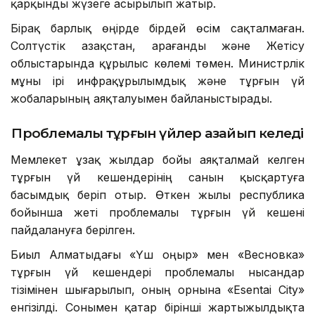
қарқынды жүзеге асырылып жатыр.
Бірақ барлық өңірде бірдей өсім сақталмаған.
Солтүстік Қазақстан, Қарағанды және Жетісу
облыстарында құрылыс көлемі төмен. Министрлік
мұны ірі инфрақұрылымдық және тұрғын үй
жобаларының аяқталуымен байланыстырады.
Проблемалы тұрғын үйлер азайып келеді
Мемлекет ұзақ жылдар бойы аяқталмай келген
тұрғын үй кешендерінің санын қысқартуға
басымдық беріп отыр. Өткен жылы республика
бойынша жеті проблемалы тұрғын үй кешені
пайдалануға берілген.
Биыл Алматыдағы «Үш Қоңыр» мен «Весновка»
тұрғын үй кешендері проблемалы нысандар
тізімінен шығарылып, оның орнына «Esentai City»
енгізілді. Сонымен қатар бірінші жартыжылдықта