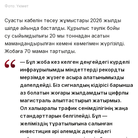
Фото: Үкімет
Суасты кабелін төсеу жұмыстары 2026 жылдың
шілде айында басталды. Құрылыс тәулік бойы
су сыйымдылығы 20 мың тоннадан асатын
мамандандырылған кеменің көмегімен жүргізілді.
Жобаға 70 маман тартылды.
— Бұл жоба кез келген деңгейдегі күрделі
инфрақұрылымдық міндеттерді рекордтық
мерзімде жүзеге асыра алатынымызды
дәлелдейді. Біз сигналдың кідірісі барынша
аз болатын жоғары жылдамдықты цифрлық
магистраль қалыптастырып жатырмыз.
Ол халықаралық трафик сенімділігінің жаңа
стандарттарын белгілейді. Бұл —
желіміздің тұрақтылығына салынған
инвестиция әрі әлемдік деңгейдегі