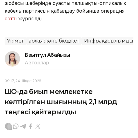
жобасы шеңберінде суасты талшықты-оптикалық
кабель партиясын қабылдау бойынша операция
сәтті
жүргізілді.
Үкімет
Қаржы және бюджет
Инфрақұрылымдық 
Бақытгүл Абайқызы
Авторлар
09:17, 24 Шілде 2026
ШҚО-да биыл мемлекетке
келтірілген шығынның 2,1 млрд
теңгесі қайтарылды