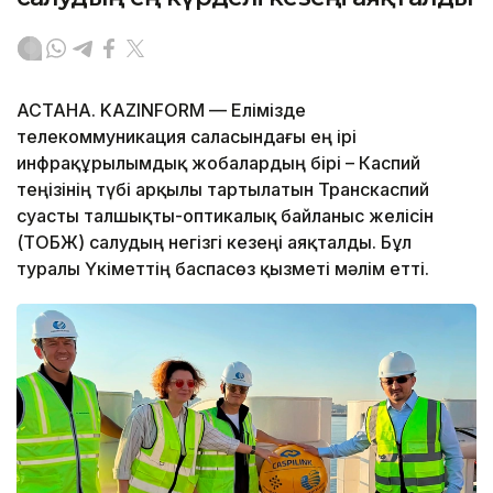
АСТАНА. KAZINFORM — Елімізде
телекоммуникация саласындағы ең ірі
инфрақұрылымдық жобалардың бірі – Каспий
теңізінің түбі арқылы тартылатын Транскаспий
суасты талшықты-оптикалық байланыс желісін
(ТОБЖ) салудың негізгі кезеңі аяқталды. Бұл
туралы Үкіметтің баспасөз қызметі мәлім етті.