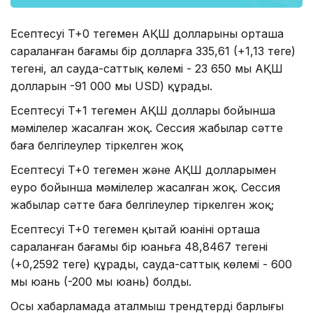
Есептесуі T+0 теңгемен АҚШ долларының орташа
сараланған бағамы бір долларға 335,61 (+1,13 теңге)
теңгені, ал сауда-саттық көлемі - 23 650 мың АҚШ
долларын -91 000 мың USD) құрады.
Есептесуі T+1 теңгемен АҚШ доллары бойынша
мәмілелер жасалған жоқ. Сессия жабылар сәтте
баға белгілеулер тіркелген жоқ
Есептесуі T+0 теңгемен және АҚШ долларымен
еуро бойынша мәмілелер жасалған жоқ. Сессия
жабылар сәтте баға белгілеулер тіркелген жоқ;
Есептесуі T+0 теңгемен қытай юанінің орташа
сараланған бағамы бір юаньға 48,8467 теңгені
(+0,2592 теңге) құрады, сауда-саттық көлемі - 600
мың юань (-200 мың юань) болды.
Осы хабарламада аталмыш трендтердің барлығы