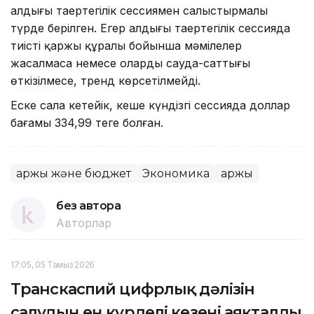
алдыңғы таңертеңгілік сессиямен салыстырмалы
түрде берілген. Егер алдыңғы таңертеңгілік сессияда
тиісті қаржы құралы бойынша мәмілелер
жасалмаса немесе олардың сауда-саттығы
өткізілмесе, тренд көрсетілмейді.
Еске сала кетейік, кеше күндізгі сессияда доллар
бағамы 334,99 теңге болған.
Қаржы және бюджет
Экономика
Қаржы
без автора
Авторлар
17:05, 05 Тамыз 2026
Транскаспий цифрлық дәлізін
салудың ең күрделі кезеңі аяқталды