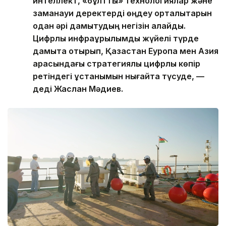
интеллект, «бұлтты» технологиялар және
заманауи деректерді өңдеу орталықтарын
одан әрі дамытудың негізін қалайды.
Цифрлық инфрақұрылымды жүйелі түрде
дамыта отырып, Қазақстан Еуропа мен Азия
арасындағы стратегиялық цифрлық көпір
ретіндегі ұстанымын нығайта түсуде, —
деді Жаслан Мәдиев.