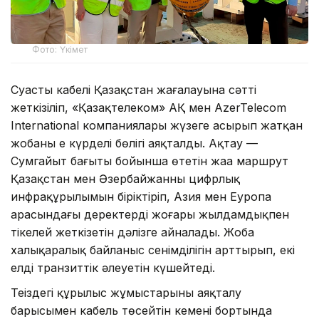
Фото: Үкімет
Суасты кабелі Қазақстан жағалауына сәтті
жеткізіліп, «Қазақтелеком» АҚ мен AzerTelecom
International компаниялары жүзеге асырып жатқан
жобаның ең күрделі бөлігі аяқталды. Ақтау —
Сумгайыт бағыты бойынша өтетін жаңа маршрут
Қазақстан мен Әзербайжанның цифрлық
инфрақұрылымын біріктіріп, Азия мен Еуропа
арасындағы деректерді жоғары жылдамдықпен
тікелей жеткізетін дәлізге айналады. Жоба
халықаралық байланыс сенімділігін арттырып, екі
елдің транзиттік әлеуетін күшейтеді.
Теңіздегі құрылыс жұмыстарының аяқталу
барысымен кабель төсейтін кеменің бортында