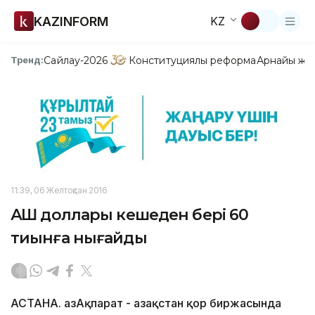
KAZINFORM
KZ
Сайлау-2026
Конституциялық реформа
Арнайы жо
Тренд:
11:39, 06 Желтоқсан 2016
АҚШ доллары кешеден бері 60
тиынға нығайды
АСТАНА. ҚазАқпарат - Қазақстан қор биржасында