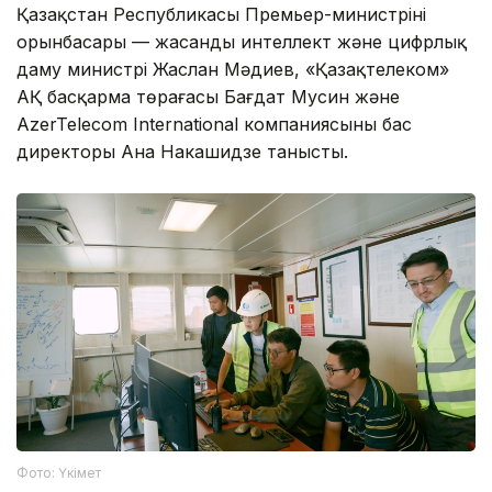
Қазақстан Республикасы Премьер-министрінің
орынбасары — жасанды интеллект және цифрлық
даму министрі Жаслан Мәдиев, «Қазақтелеком»
АҚ басқарма төрағасы Бағдат Мусин және
AzerTelecom International компаниясының бас
директоры Ана Накашидзе танысты.
Фото: Үкімет