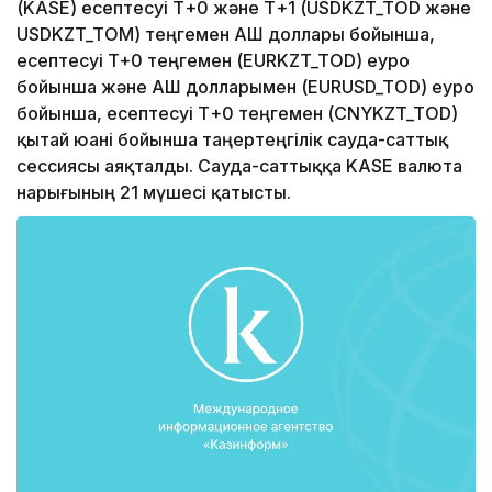
(KASE) есептесуі Т+0 және Т+1 (USDKZT_TOD және
USDKZT_TOМ) теңгемен АҚШ доллары бойынша,
есептесуі T+0 теңгемен (EURKZT_TOD) еуро
бойынша және АҚШ долларымен (EURUSD_TOD) еуро
бойынша, есептесуі Т+0 теңгемен (CNYKZT_TOD)
қытай юані бойынша таңертеңгілік сауда-саттық
сессиясы аяқталды. Сауда-саттыққа KASE валюта
нарығының 21 мүшесі қатысты.