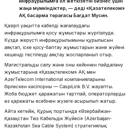
инфрақұрылымға қол жеткізетін бизнес үшін
жаңа мүмкіндіктер, — деді «Қазақтелеком»
АҚ басқарма төрағасы Бағдат Мусин.
Қазіргі уақытта кабелді жағалаудағы
инфрақұрылымға қосу жұмыстары жүргізілуде.
Күзде жерүсті инфрақұрылымының құрылысын
аяқтап, іске қосу-баптау жұмыстарын және жүйені
кешенді тестілеуді аяқтау жоспарланып отыр.
Магистральды салу және оны кейіннен пайдалану
жұмыстарына «Қазақтелеком» АҚ мен
AzerTelecom International компанияларының
бірлескен кәсіпорны — CaspiLink B.V. жауапты.
Жоба бюджет қаражатын тартпай, операторлардың
өз қаражаты есебінен жүзеге асырылып жатыр.
Айта кетейік, Құрық портында «Әзербайжан-
Қазақстан Теңіз Кабельдік Жүйесі» (Azerbaijan-
Kazakhstan Sea Cable System) стратегиялық