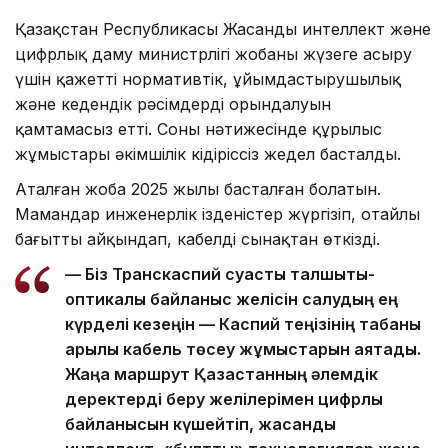
Қазақстан Республикасы Жасанды интеллект және
цифрлық даму министрлігі жобаны жүзеге асыру
үшін қажетті нормативтік, ұйымдастырушылық
және кедендік рәсімдердің орындалуын
қамтамасыз етті. Соның нәтижесінде құрылыс
жұмыстары әкімшілік кідіріссіз жедел басталды.
Аталған жоба 2025 жылы басталған болатын.
Мамандар инженерлік ізденістер жүргізіп, оңтайлы
бағытты айқындап, кабелді сынақтан өткізді.
— Біз Транскаспий суасты талшықты-
оптикалық байланыс желісін салудың ең
күрделі кезеңін — Каспий теңізінің табаны
арқылы кабель төсеу жұмыстарын аяқтадық.
Жаңа маршрут Қазақстанның әлемдік
деректерді беру желілерімен цифрлық
байланысын күшейтіп, жасанды