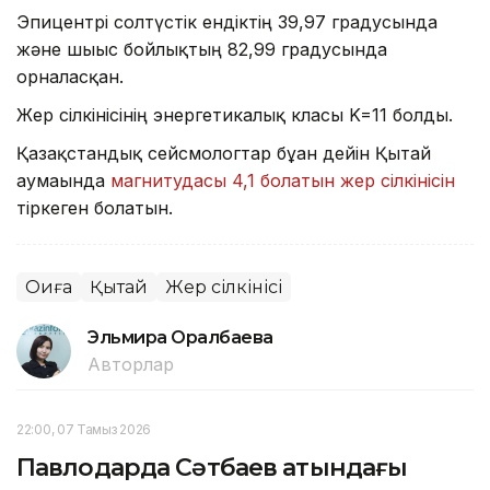
Эпицентрі солтүстік ендіктің 39,97 градусында
және шығыс бойлықтың 82,99 градусында
орналасқан.
Жер сілкінісінің энергетикалық класы K=11 болды.
Қазақстандық сейсмологтар бұған дейін Қытай
аумағында
магнитудасы 4,1 болатын жер сілкінісін
тіркеген болатын.
Оқиға
Қытай
Жер сілкінісі
Эльмира Оралбаева
Авторлар
22:00, 07 Тамыз 2026
Павлодарда Сәтбаев атындағы