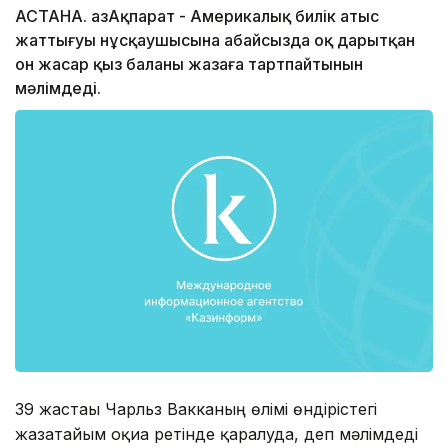
АСТАНА. ҚазАқпарат - Америкалық билік атыс
жаттығуы нұсқаушысына абайсызда оқ дарытқан
он жасар қыз баланы жазаға тартпайтынын
мәлімдеді.
39 жастағы Чарльз Вакканың өлімі өндірістегі
жазатайым оқиға ретінде қаралуда, деп мәлімдеді