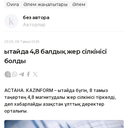
Оқиға
Әлем жаңалықтары
Әлем
без автора
Авторлар
20:26, 08 Тамыз 2026
Қытайда 4,8 балдық жер сілкінісі
болды
АСТАНА. KAZINFORM – Қытайда бүгін, 8 тамыз
таңертең 4,8 магнитудалы жер сілкінісі тіркелді,
деп хабарлайды Қазақстан ұлттық деректер
орталығы.