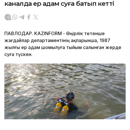
каналда ер адам суға батып кетті
ПАВЛОДАР. KAZINFORM - Өңірлік төтенше
жағдайлар департаментінің ақпарынша, 1987
жылғы ер адам шомылуға тыйым салынған жерде
суға түскен.