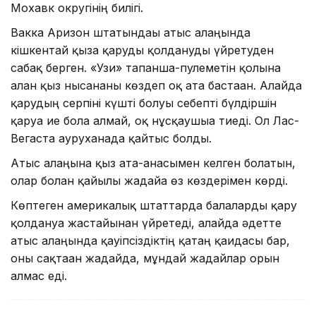
Мохавк округінің билігі.
Вакка Аризон штатындағы атыс алаңында
кішкентай қызға қаруды қолдануды үйретуден
сабақ берген. «Узи» тапанша-пулеметін қолына
алған қыз нысананы көздеп оқ ата бастаған. Алайда
қарудың серпіні күшті болуы себепті бүлдіршін
қаруға ие бола алмай, оқ нұсқаушыға тиеді. Ол Лас-
Вегаста ауруханада қайтыс болды.
Атыс алаңына қыз ата-анасымен келген болатын,
олар болған қайғылы жағдайға өз көздерімен көрді.
Көптеген америкалық штаттарда балаларды қару
қолдануға жастайынан үйретеді, алайда әдетте
атыс алаңында қауіпсіздіктің қатаң қағидасы бар,
оны сақтаған жағдайда, мұндай жағдайлар орын
алмас еді.