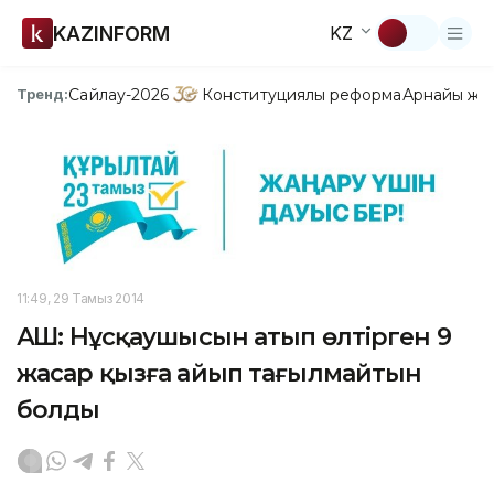
KAZINFORM
KZ
Сайлау-2026
Конституциялық реформа
Арнайы жо
Тренд:
11:49, 29 Тамыз 2014
АҚШ: Нұсқаушысын атып өлтірген 9
жасар қызға айып тағылмайтын
болды