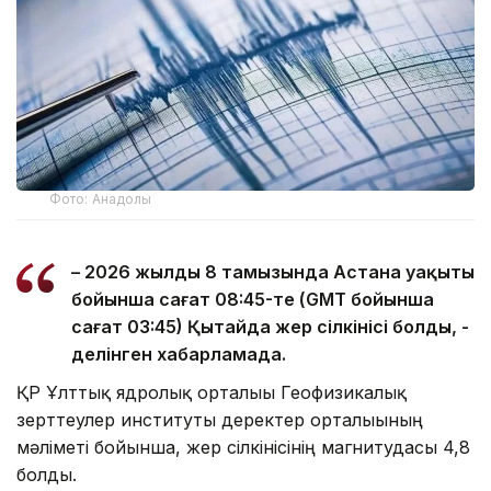
Фото: Анадолы
– 2026 жылдың 8 тамызында Астана уақыты
бойынша сағат 08:45-те (GMT бойынша
сағат 03:45) Қытайда жер сілкінісі болды, -
делінген хабарламада.
ҚР Ұлттық ядролық орталығы Геофизикалық
зерттеулер институты деректер орталығының
мәліметі бойынша, жер сілкінісінің магнитудасы 4,8
болды.