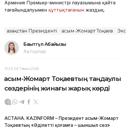
Армения Премьер-министрі лауазымына қайта
тағайындалуымен
құттықтағанын
жаздық.
Қазақстан Президенті
Қасым-Жомарт Тоқаев
Экон
Бақытгүл Абайқызы
Авторлар
12:24, 05 Тамыз 2026
Қасым-Жомарт Тоқаевтың таңдаулы
сөздерінің жинағы жарық көрді
АСТАНА. KAZINFORM – Президент Қасым-Жомарт
Тоқаевтың «Әділетті қоғамға – шыншыл сөз»