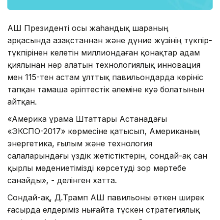
АҚШ Президенті осы жаһандық шараның
арқасында Қазақстаннан және дүние жүзінің түкпір-
түкпірінен келетін миллиондаған қонақтар адам
қиялынан нәр алатын технологиялық инновация
мен 115-тен астам ұлттық павильондарда көрініс
тапқан тамаша әріптестік әлеміне куә болатынын
айтқан.
«Америка Құрама Штаттары Астанадағы
«ЭКСПО-2017» көрмесіне қатысып, Американың
энергетика, ғылым және технология
салаларындағы үздік жетістіктерін, сондай-ақ сан
қырлы мәдениетімізді көрсетуді зор мәртебе
санайды», - делінген хатта.
Сондай-ақ, Д.Трамп АҚШ павильоны өткен ширек
ғасырда елдеріміз нығайта түскен стратегиялық