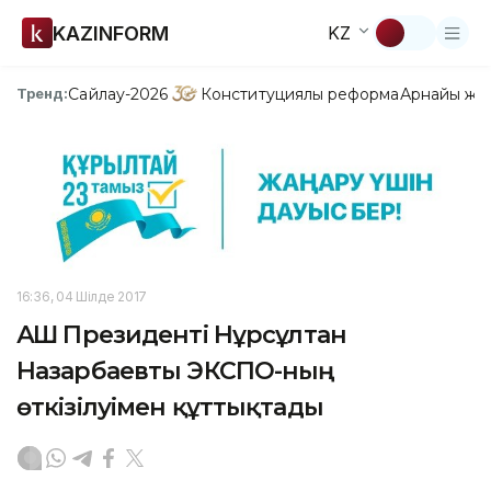
KAZINFORM
KZ
Сайлау-2026
Конституциялық реформа
Арнайы жо
Тренд:
16:36, 04 Шілде 2017
АҚШ Президенті Нұрсұлтан
Назарбаевты ЭКСПО-ның
өткізілуімен құттықтады