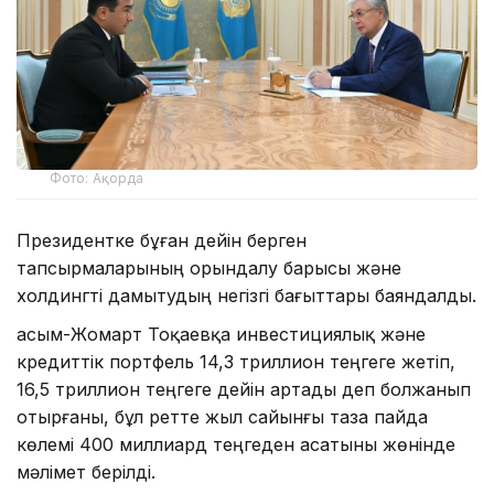
Фото: Ақорда
Президентке бұған дейін берген
тапсырмаларының орындалу барысы және
холдингті дамытудың негізгі бағыттары баяндалды.
Қасым-Жомарт Тоқаевқа инвестициялық және
кредиттік портфель 14,3 триллион теңгеге жетіп,
16,5 триллион теңгеге дейін артады деп болжанып
отырғаны, бұл ретте жыл сайынғы таза пайда
көлемі 400 миллиард теңгеден асатыны жөнінде
мәлімет берілді.