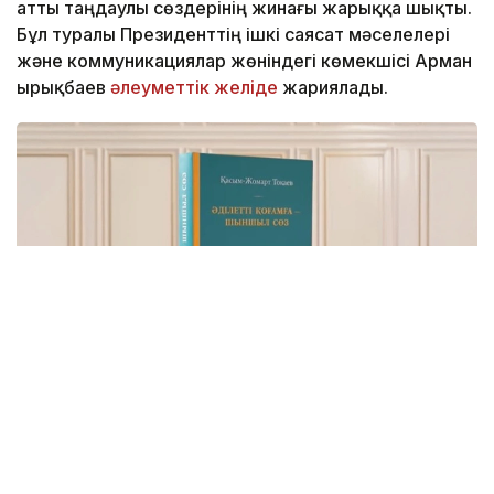
атты таңдаулы сөздерінің жинағы жарыққа шықты.
Бұл туралы Президенттің ішкі саясат мәселелері
және коммуникациялар жөніндегі көмекшісі Арман
Қырықбаев
әлеуметтік желіде
жариялады.
Фото: видеодан алынған скрин
Бұл – Мемлекет басшысының Қазақстанды Әділетті,
Қауіпсіз және Өркендеген елге айналдыруды