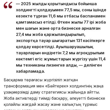
— 2025 жылдың қорытындысы бойынша
холдингтің қолдауымен 77,5 мың, соның ішінде
кезекте тұрған 11,6 мың отбасы баспанамен
қамтамасыз етілді. Өткен жылы 77 ірі жоба
мен шағын және орта бизнеске арналған
27,4 мың жоба қаржыландырылып,
экспортқа тауар шығаратын 131 кәсіпкерге
қолдау көрсетілді. Ауылшаруашылық
тауарларын өндіретін 7,2 мың агроқұрылым
көктемгі егіс жұмыстарын жүргізу үшін 11,4
мың техниканы лизингке алды, — делінген
хабарламада.
Басқарма төрағасы жүргізіліп жатқан
трансформация мен «Бәйтерек» холдингінің жаңа
ұзақмерзімді даму стратегиясы жайында айтты.
Жоба активтерді тиімді басқару, әлеуетті бизнеске
қолайлы жағдай жасау және халықтың тұрмыс