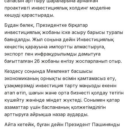
сапасын арттыру шараларына арналған
проактивті инвестициялық холдинг моделіне
көшуді қарастырады.
Бұдан бөлек, Президентке бірқатар
инвестициялық жобаны іске асыру барысы туралы
баяндалды. Жыл соңына дейін Инвестициялық
кеңестің қарауына импортты алмастыруға,
экспорт пен инфрақұрылымды дамытуға
бағытталған 26 жобаны енгізу жоспарланып отыр.
Кездесу соңында Мемлекет басшысы
экономиканың орнықты өсімін қамтамасыз ету,
ұзақмерзімді инвестиция тарту маңызды екенін
атап өтіп, шағын және орта бизнесті қолдау тетігін
күшейту жөнінде міндет жүктеді. Сонымен қатар
азаматтар үшін баспананың қолжетімділігін
арттыруға айрықша назар аударды.
Айта кетейік, бұған дейін Президент Пашинянды