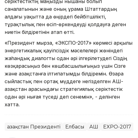
серіктестіктің маңызды нышаны болып
саналатынын және оның Құрама Штаттардың
алдағы уақытта да өңірдегі бейбітшілікті,
тұрақтылық пен өсіп-өркендеуді қолдауға деген
ниетін білдіретінін атап өтті.
«Президент мырза, «ЭКСПО-2017» көрмесі арқылы
энергетикалық қауіпсіздік мәселелері жөніндегі
жаһандық диалогты одан әрі ілгерілетудегі Сіздің
көзқарасыңыз бен көшбасшылығыңыз үшін Сізге
және Қазақстанға ілтипатымды білдіремін. Өзара
сыйластық пен ортақ мүддеге негізделген АҚШ-
Қазақстан арасындағы стратегиялық серіктестік
одан әрі нығая түседі деп сенемін», - делінген
хатта.
Қазақстан Президенті
Елбасы
АҚШ
EXPO-2017