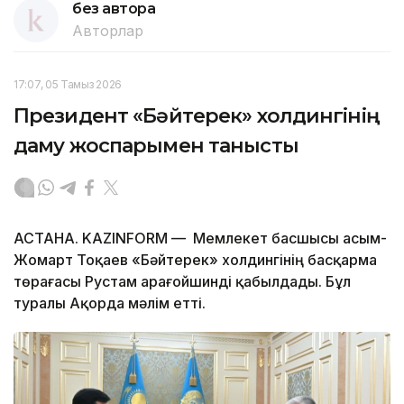
без автора
Авторлар
17:07, 05 Тамыз 2026
Президент «Бәйтерек» холдингінің
даму жоспарымен танысты
АСТАНА. KAZINFORM — Мемлекет басшысы Қасым-
Жомарт Тоқаев «Бәйтерек» холдингінің басқарма
төрағасы Рустам Қарағойшинді қабылдады. Бұл
туралы Ақорда мәлім етті.