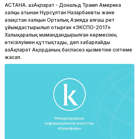
АСТАНА. ҚазАқпарат - Дональд Трамп Америка
халқы атынан Нұрсұлтан Назарбаевты және
Қазақстан халқын Орталық Азияда алғаш рет
ұйымдастырылып отырған «ЭКСПО-2017»
Халықаралық мамандандырылған көрмесінің
өткізілуімен құттықтады, деп хабарлайды
ҚазАқпарат Ақорданың баспасөз қызметіне сілтеме
жасап.