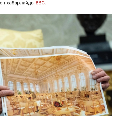
деп хабарлайды
BBC
.