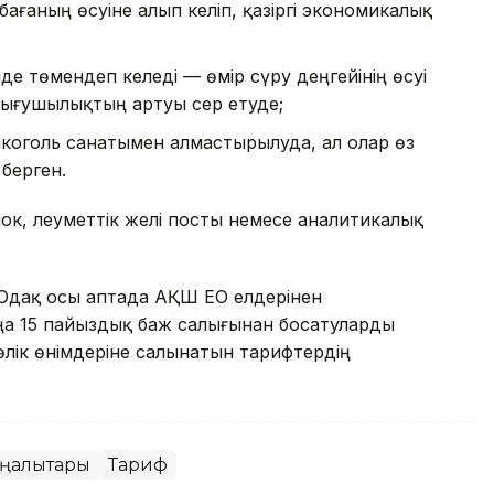
ғаның өсуіне алып келіп, қазіргі экономикалық
нде төмендеп келеді — өмір сүру деңгейінің өсуі
зығушылықтың артуы әсер етуде;
коголь санатымен алмастырылуда, ал олар өз
 берген.
ок, әлеуметтік желі посты немесе аналитикалық
 Одақ осы аптада АҚШ ЕО елдерінен
аңа 15 пайыздық баж салығынан босатуларды
лік өнімдеріне салынатын тарифтердің
ңалықтары
Тариф