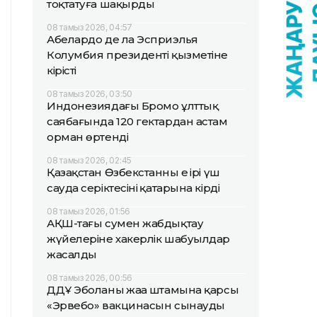
тоқтатуға шақырды
08 тамыз 2026, 04:57
Абелардо де ла Эсприэлья
Колумбия президенті қызметіне
кірісті
08 тамыз 2026, 03:50
Индонезиядағы Бромо ұлттық
саябағында 120 гектардан астам
орман өртенді
08 тамыз 2026, 02:45
Қазақстан Өзбекстанның ең ірі үш
сауда серіктесінің қатарына кірді
08 тамыз 2026, 01:56
АҚШ-тағы сумен жабдықтау
жүйелеріне хакерлік шабуылдар
жасалды
08 тамыз 2026, 00:56
ДДҰ Эболаның жаңа штамына қарсы
«Эрвебо» вакцинасын сынауды