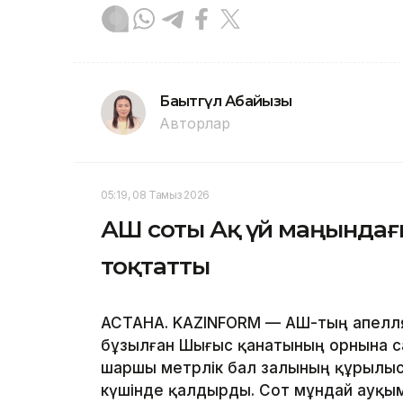
Бақытгүл Абайқызы
Авторлар
05:19, 08 Тамыз 2026
АҚШ соты Ақ үй маңында
тоқтатты
АСТАНА. KAZINFORM — АҚШ-тың апелл
бұзылған Шығыс қанатының орнына с
шаршы метрлік бал залының құрылы
күшінде қалдырды. Сот мұндай ауқым