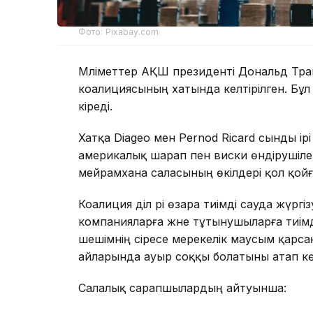
Фото: Pixabay.com
Мәліметтер АҚШ президенті Дональд Тра
коалициясының хатында келтірілген. Бұ
кіреді.
Хатқа Diageo мен Pernod Ricard сынды ір
америкалық шарап пен виски өндірушілер
мейрамхана саласының өкілдері қол қойғ
Коалиция әділ әрі өзара тиімді сауда жүр
компанияларға және тұтынушыларға тиімді 
шешімнің әсіресе мерекелік маусым қарс
айларында ауыр соққы болатыны атап кө
Салалық сарапшылардың айтуынша: