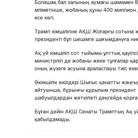
Болашақ бал залының аумағы шамамен 
мәліметінше, жобаның құны 400 миллион д
есе көп.
Трамп әкімшілігіне АҚШ Жоғарғы сотына ж
президенті бұл шешімге шағымдануға ниет
Ақ үй әкімшілігі сот тыйымы ұлттық қауіпс
министрлігі де жобаны жеке тұлғалар 
оның жүзеге асуына араласпауы тиіс екен
Әкімшілік өкілдері Шығыс қанатты жаңғыр
айтуынша, бұрынғы құрылым президент 
шабуылдардан жеткілікті деңгейде қорға
Бұған дейін АҚШ Сенаты Трамптың Ақ үй
қабылдамады.