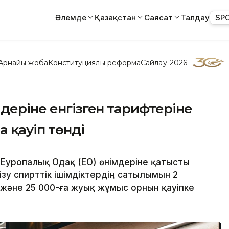
Әлемде
Қазақстан
Саясат
Талдау
SP
Арнайы жоба
Конституциялық реформа
Сайлау-2026
деріне енгізген тарифтеріне
 қауіп төнді
Еуропалық Одақ (ЕО) өнімдеріне қатысты
зу спирттік ішімдіктердің сатылымын 2
және 25 000-ға жуық жұмыс орнын қауіпке