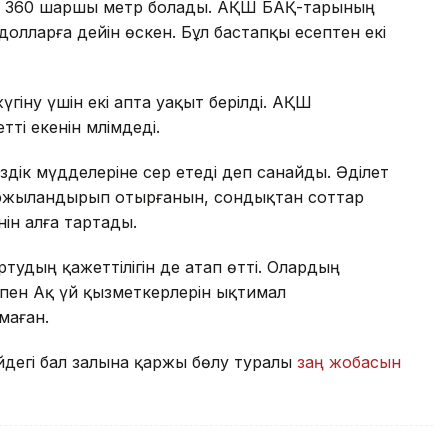
8 360 шаршы метр болады. АҚШ БАҚ-тарының
олларға дейін өскен. Бұл бастапқы есептен екі
үгіну үшін екі апта уақыт берілді. АҚШ
ті екенін мәлімдеді.
іздік мүдделеріне әсер етеді деп санайды. Әділет
қаржыландырып отырғанын, сондықтан соттар
ін алға тартады.
тудың қажеттілігін де атап өтті. Олардың
пен Ақ үй қызметкерлерін ықтимал
маған.
дегі бал залына қаржы бөлу туралы
заң жобасын