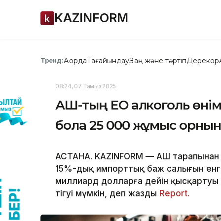
KAZINFORM
Ақорда
Тағайындау
Заң және тәртіп
Дерекқор
Тренд:
08:24, 07 Тамыз 2025
АҚШ-тың ЕО алкоголь өнім
бола 25 000 жұмыс орнына
АСТАНА. KAZINFORM — АҚШ тарапынан 
15%-дық импорттық баж салығын енгі
миллиард долларға дейін қысқартуы 
тігуі мүмкін, деп жазды
Report.