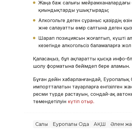
Жаңа баж салығы мейрамханалардағы ба
қиындықтарды ушықтырады;
Алкогольге деген сұраныс қазірдің өзі
және салауатты өмір салтына деген қы
Шарап позициясын жоғалтып, күшті ал
кезегінде алкогольсіз баламаларға жол
Қаласаңыз, бұл ақпаратты қысқа инфо-бл
шолу форматына бейімдеп бере аламын.
Бұған дейін хабарланғандай, Еуропалық
импортталатын тауарларға енгізілген ж
ресми түрде растауын, сондай-ақ автокө
төмендетілуін
күтіп отыр.
Салық
Еуропалық Одақ
АҚШ
Әлем жа