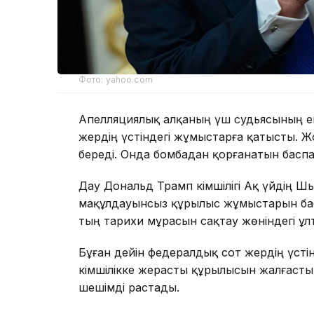
Фото: yahoo.com
Апелляциялық алқаның үш судьясының ек
жердің үстіндегі жұмыстарға қатысты. Жо
береді. Онда бомбадан қорғанатын басп
Дау Дональд Трамп әкімшілігі Ақ үйдің Ш
мақұлдауынсыз құрылыс жұмыстарын бас
тың тарихи мұрасын сақтау жөніндегі ұл
Бұған дейін федералдық сот жердің үсті
әкімшілікке жерасты құрылысын жалғасты
шешімді растады.