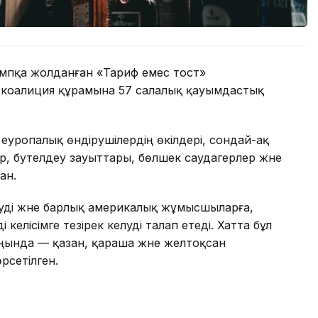
мпқа жолданған «Тариф емес тост»
л коалиция құрамына 57 салалық қауымдастық
і еуропалық өндірушілердің өкілдері, сондай-ақ
, бутелдеу зауыттары, бөлшек саудагерлер және
ан.
гізуді және барлық америкалық жұмысшыларға,
келісімге тезірек келуді талап етеді. Хатта бұл
аңында — қазан, қараша және желтоқсан
рсетілген.