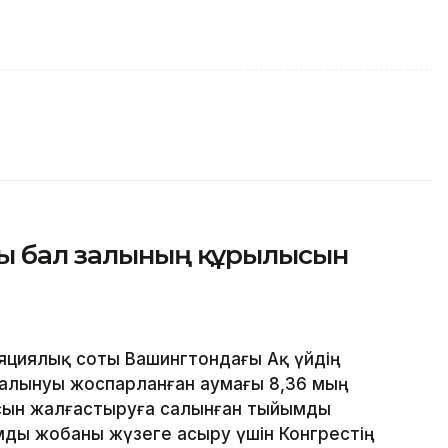
ғы бал залының құрылысын
яциялық соты Вашингтондағы Ақ үйдің
алынуы жоспарланған аумағы 8,36 мың
сын жалғастыруға салынған тыйымды
ды жобаны жүзеге асыру үшін Конгрестің