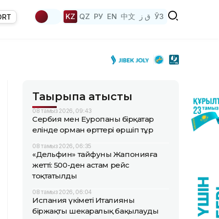
KZ
QZ
РУ
EN
中文
ق ز
ЎЗ
ORT
Тақырыпқа қатысты
08 тамыз 2026, 09:43
Сербия мен Еуропаның бірқатар
елінде орман өрттері өршіп тұр
08 тамыз 2026, 06:35
«Дельфин» тайфуны Жапонияға
жетті: 500-ден астам рейс
тоқтатылды
08 тамыз 2026, 06:04
Испания үкіметі Италияны
біржақты шекаралық бақылауды