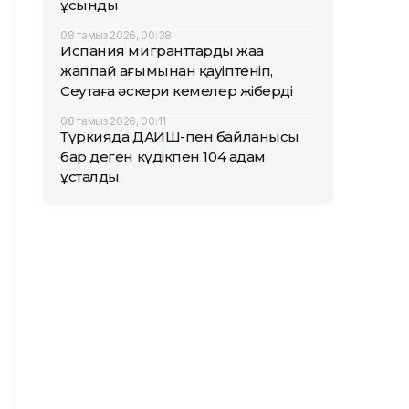
ұсынды
08 тамыз 2026, 00:38
Испания мигранттардың жаңа
жаппай ағымынан қауіптеніп,
Сеутаға әскери кемелер жіберді
08 тамыз 2026, 00:11
Түркияда ДАИШ-пен байланысы
бар деген күдікпен 104 адам
ұсталды