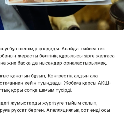
еуі бұл шешімді қолдады. Алайда тыйым тек
баның жерасты бөлігінің құрылысы әзірге жалғаса
ана және басқа да нысандар орналастырылмақ.
ығыс қанатын бұзып, Конгрестің алдын ала
тағаннан кейін туындады. Жобаға қарсы АҚШ-
ттық қоры сотқа шағым түсірді.
ндегі жұмыстарды жүргізуге тыйым салып,
руға рұқсат берген. Апелляциялық сот енді осы