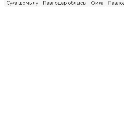
Суға шомылу
Павлодар облысы
Оқиға
Павлод
Мұрат Аяған
Авторлар
12:16, 06 Тамыз 2026
Баянауыл тауларында еркін жүрген
арқарлар видеоға түсіп қалды
ПАВЛОДАР. KAZINFORM - Ұлттық парк аумағын
мекендейтін тау арқарларының саны бүгінде 800-
ге таяп қалған. Жануарлар Қазақстанның Қызыл
кітабына енгізілген.