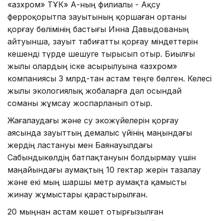
«Қазхром» ТҰК» АҚ-ның филиалы - Ақсу
ферроқорытпа зауытының қоршаған ортаны
қорғау бөлімінің бастығы Инна Давыдованың
айтуынша, зауыт табиғатты қорғау міндеттерін
кешенді түрде шешуге тырысып отыр. Биылғы
жылы олардың іске асырылуына «Қазхром»
компаниясы 3 млрд-тан астам теңге бөлген. Келесі
жылы экологиялық жобаларға дәл осындай
соманы жұмсау жоспарланып отыр.
Жағалаудағы және су экожүйелерін қорғау
аясында зауыттың демалыс үйінің маңындағы
жердің ластануы мен Баянауылдағы
Сабындыкөлдің батпақтануын болдырмау үшін
маңайындағы аумақтың 10 гектар жерін тазалау
және екі мың шаршы метр аумақта қамысты
жинау жұмыстары қарастырылған.
20 мыңнан астам көшет отырғызылған