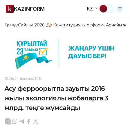
KAZINFORM
KZ
Сайлау-2026
Конституциялық реформа
Арнайы жо
Тренд:
10:59, 24 Қыркүйек 2015
Ақсу ферроқорытпа зауыты 2016
жылы экологиялық жобаларға 3
млрд. теңге жұмсайды