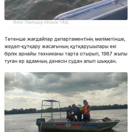
Фото: Павлодар облысы ТЖД
Төтенше жағдайлар департаментінің мәліметінше,
жедел-құтқару жасағының құтқарушылары екі
бірлік арнайы техниканы тарта отырып, 1987 жылы
туған ер адамның денесін судан алып шыққан.