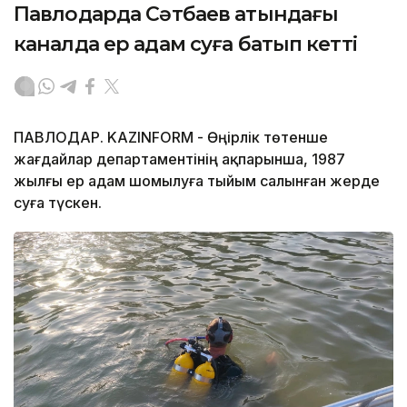
Павлодарда Сәтбаев атындағы
каналда ер адам суға батып кетті
ПАВЛОДАР. KAZINFORM - Өңірлік төтенше
жағдайлар департаментінің ақпарынша, 1987
жылғы ер адам шомылуға тыйым салынған жерде
суға түскен.