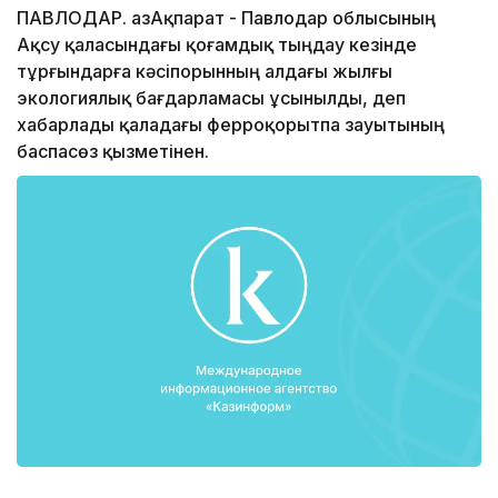
ПАВЛОДАР. ҚазАқпарат - Павлодар облысының
Ақсу қаласындағы қоғамдық тыңдау кезінде
тұрғындарға кәсіпорынның алдағы жылғы
экологиялық бағдарламасы ұсынылды, деп
хабарлады қаладағы ферроқорытпа зауытының
баспасөз қызметінен.