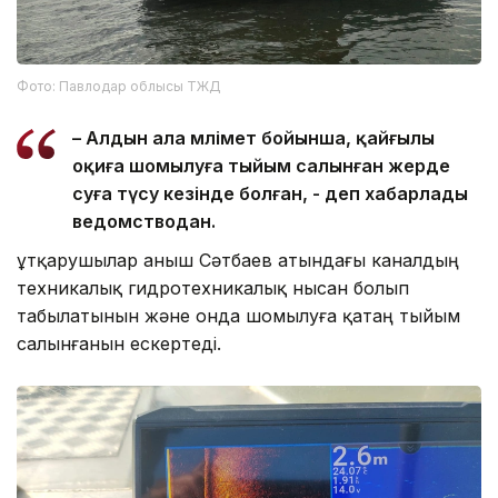
Фото: Павлодар облысы ТЖД
– Алдын ала мәлімет бойынша, қайғылы
оқиға шомылуға тыйым салынған жерде
суға түсу кезінде болған, - деп хабарлады
ведомстводан.
Құтқарушылар Қаныш Сәтбаев атындағы каналдың
техникалық гидротехникалық нысан болып
табылатынын және онда шомылуға қатаң тыйым
салынғанын ескертеді.