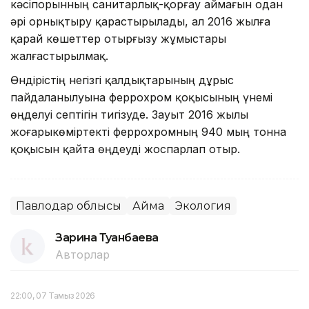
кәсіпорынның санитарлық-қорғау аймағын одан
әрі орнықтыру қарастырылады, ал 2016 жылға
қарай көшеттер отырғызу жұмыстары
жалғастырылмақ.
Өндірістің негізгі қалдықтарының дұрыс
пайдаланылуына феррохром қоқысының үнемі
өңделуі септігін тигізуде. Зауыт 2016 жылы
жоғарыкөміртекті феррохромның 940 мың тонна
қоқысын қайта өңдеуді жоспарлап отыр.
Павлодар облысы
Аймақ
Экология
Зарина Туғанбаева
Авторлар
22:00, 07 Тамыз 2026