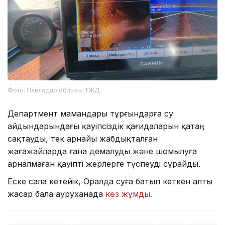
Фото: Павлодар облысы ТЖД
Департмент мамандары тұрғындарға су
айдындарындағы қауіпсіздік қағидаларын қатаң
сақтауды, тек арнайы жабдықталған
жағажайларда ғана демалуды және шомылуға
арналмаған қауіпті жерлерге түспеуді сұрайды.
Еске сала кетейік, Оралда суға батып кеткен алты
жасар бала ауруханада
көз жұмды.