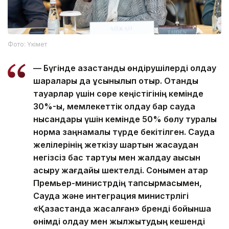
Фото: Үкімет
— Бүгінде қазақстандық өндірушілерді қолдау
шаралары да ұсынылып отыр. Отандық
тауарлар үшін сөре кеңістігінің кемінде
30%-ы, мемлекеттік қолдау бар сауда
нысандары үшін кемінде 50% бөлу туралы
норма заңнамалық түрде бекітілген. Сауда
желілерінің жеткізу шартын жасаудан
негізсіз бас тартуы мен жалдау ақысын
асыру жағдайы шектелді. Сонымен қатар
Премьер-министрдің тапсырмасымен,
Сауда және интеграция министрлігі
«Қазақстанда жасалған» бренді бойынша
өнімді қолдау мен жылжытудың кешенді