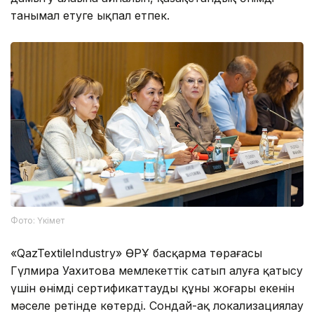
танымал етуге ықпал етпек.
Фото: Үкімет
«QazTextileIndustry» ӨРҰ басқарма төрағасы
Гүлмира Уахитова мемлекеттік сатып алуға қатысу
үшін өнімді сертификаттаудың құны жоғары екенін
мәселе ретінде көтерді. Сондай-ақ локализациялау