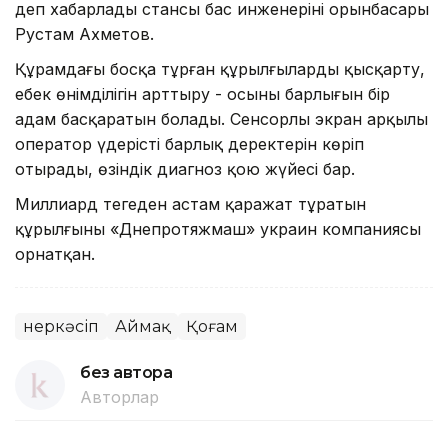
деп хабарлады стансы бас инженерінің орынбасары
Рустам Ахметов.
Құрамдағы босқа тұрған құрылғыларды қысқарту,
еңбек өнімділігін арттыру - осының барлығын бір
адам басқаратын болады. Сенсорлы экран арқылы
оператор үдерістің барлық деректерін көріп
отырады, өзіндік диагноз қою жүйесі бар.
Миллиард теңгеден астам қаражат тұратын
құрылғыны «Днепротяжмаш» украин компаниясы
орнатқан.
Өнеркәсіп
Аймақ
Қоғам
без автора
Авторлар