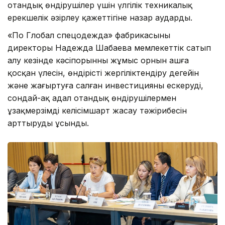
отандық өндірушілер үшін үлгілік техникалық
ерекшелік әзірлеу қажеттігіне назар аударды.
«По Глобал спецодежда» фабрикасының
директоры Надежда Шабаева мемлекеттік сатып
алу кезінде кәсіпорынның жұмыс орнын ашға
қосқан үлесін, өндірісті жергіліктендіру деңгейін
және жаңғыртуға салған инвестицияны ескеруді,
сондай-ақ адал отандық өндірушілермен
ұзақмерзімді келісімшарт жасау тәжірибесін
арттыруды ұсынды.