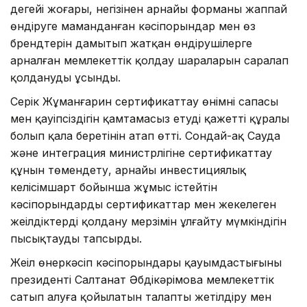
деңгейі жоғары, негізінен арнайы форманы жаппай
өндіруге маманданған кәсіпорындар мен өз
брендтерін дамытып жатқан өндірушілерге
арналған мемлекеттік қолдау шараларын саралап
қолдануды ұсынды.
Серік Жұманғарин сертификаттау өнімнің сапасы
мен қауіпсіздігін қамтамасыз етудің қажетті құралы
болып қала беретінін атап өтті. Сондай-ақ Сауда
және интеграция министрлігіне сертификаттау
құнын төмендету, арнайы инвестициялық
келісімшарт бойынша жұмыс істейтін
кәсіпорындардың сертификаттар мен жекелеген
жеңілдіктерді қолдану мерзімін ұлғайту мүмкіндігін
пысықтауды тапсырды.
Жеңіл өнеркәсіп кәсіпорындары қауымдастығының
президенті Салтанат Әбдікәрімова мемлекеттік
сатып алуға қойылатын талапты жетілдіру мен