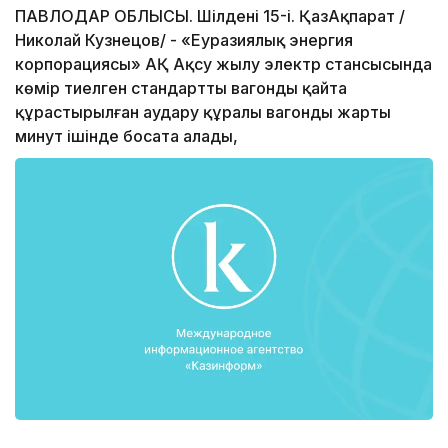
ПАВЛОДАР ОБЛЫСЫ. Шілденің 15-і. ҚазАқпарат /
Николай Кузнецов/ - «Еуразиялық энергия
корпорациясы» АҚ Ақсу жылу электр стансысында
көмір тиелген стандартты вагонды қайта
құрастырылған аудару құралы вагонды жарты
минут ішінде босата алады,