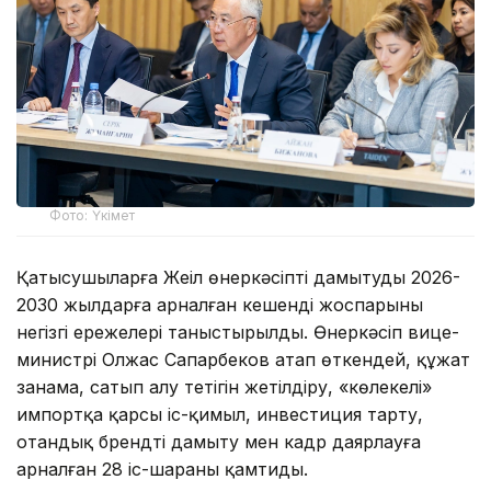
Фото: Үкімет
Қатысушыларға Жеңіл өнеркәсіпті дамытудың 2026-
2030 жылдарға арналған кешенді жоспарының
негізгі ережелері таныстырылды. Өнеркәсіп вице-
министрі Олжас Сапарбеков атап өткендей, құжат
заңнама, сатып алу тетігін жетілдіру, «көлеңкелі»
импортқа қарсы іс-қимыл, инвестиция тарту,
отандық брендті дамыту мен кадр даярлауға
арналған 28 іс-шараны қамтиды.