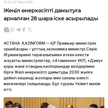
15:30, 06 Тамыз 2026
Жеңіл өнеркәсіпті дамытуға
арналған 28 шара іске асырылады
АСТАНА. KAZINFORM — ҚР Премьер-министрінің
орынбасары – ұлттық экономика министрі Серік
Жұманғариннің төрағалығымен өткен кеңесте
жауапты министрліктер, «Атамекен» ҰКП, «Даму»
қоры және отандық кәсіпорындар өкілдерімен
бірге Жеңіл өнеркәсіпті дамытудың 2030 жылға
дейінгі кешенді жоспары мен саланың өзекті
мәселелері талқыланды. Бұл туралы Үкімет мәлім
етті.