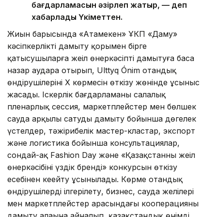
бағдарламасын әзірлеп жатыр, — деп
хабарлады Үкіметтен.
Жиын барысында «Атамекен» ҰКП «Даму»
кәсіпкерлікті дамыту қорымен бірге
қатысушыларға жеңіл өнеркәсіпті дамытуға баса
назар аудара отырып, Ulttyq Ónim отандық
өндірушілерінің X көрмесін өткізу жөнінде ұсыныс
жасады. Іскерлік бағдарламаны салалық
пленарлық сессия, маркетплейстер мен бөлшек
сауда арқылы сатуды дамыту бойынша дөңгелек
үстелдер, тәжірибелік мастер-кластар, экспорт
және логистика бойынша консультациялар,
сондай-ақ Fashion Day және «Қазақстанның жеңіл
өнеркәсібінің үздік бренді» конкурсын өткізу
есебінен кеңейту ұсынылады. Көрме отандық
өндірушілерді ілгерілету, бизнес, сауда желілері
мен маркетплейстер арасындағы кооперацияны
дамыту алаңына айналып, қазақстандық өнімді