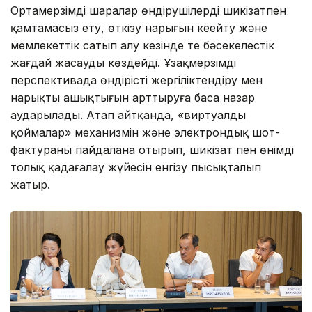
Ортамерзімді шаралар өндірушілерді шикізатпен
қамтамасыз ету, өткізу нарығын кеңейту және
мемлекеттік сатып алу кезінде тең бәсекелестік
жағдай жасауды көздейді. Ұзақмерзімді
перспективада өндірісті жергіліктендіру мен
нарықтың ашықтығын арттыруға баса назар
аударылады. Атап айтқанда, «виртуалды
қоймалар» механизмін және электрондық шот-
фактураны пайдалана отырып, шикізат пен өнімді
толық қадағалау жүйесін енгізу пысықталып
жатыр.