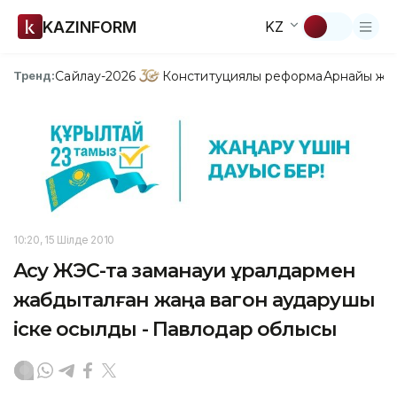
KAZINFORM
KZ
Сайлау-2026
Конституциялық реформа
Арнайы жо
Тренд:
10:20, 15 Шілде 2010
Ақсу ЖЭС-та заманауи құралдармен
жабдықталған жаңа вагон аударушы
іске қосылды - Павлодар облысы