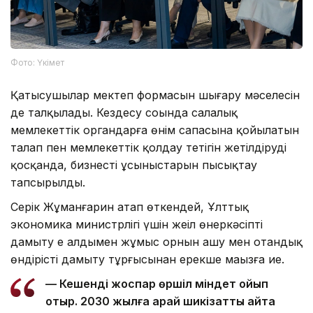
Фото: Үкімет
Қатысушылар мектеп формасын шығару мәселесін
де талқылады. Кездесу соңында салалық
мемлекеттік органдарға өнім сапасына қойылатын
талап пен мемлекеттік қолдау тетігін жетілдіруді
қосқанда, бизнестің ұсыныстарын пысықтау
тапсырылды.
Серік Жұманғарин атап өткендей, Ұлттық
экономика министрлігі үшін жеңіл өнеркәсіпті
дамыту ең алдымен жұмыс орнын ашу мен отандық
өндірісті дамыту тұрғысынан ерекше маңызға ие.
— Кешенді жоспар өршіл міндет қойып
отыр. 2030 жылға қарай шикізатты қайта