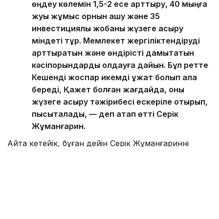
өңдеу көлемін 1,5-2 есе арттыру, 40 мыңға
жуық жұмыс орнын ашу және 35
инвестициялық жобаны жүзеге асыру
міндеті тұр. Мемлекет жергіліктендіруді
арттыратын және өндірісті дамытатын
кәсіпорындарды қолдауға дайын. Бұл ретте
Кешенді жоспар икемді құжат болып қала
береді, Қажет болған жағдайда, оны
жүзеге асыру тәжірибесі ескеріле отырып,
пысықталады, — деп атап өтті Серік
Жұманғарин.
Айта кетейік, бұған дейін Серік Жұманғариннің
төрағалығымен экономикалық өсуді қамтамасыз
ету жөніндегі штабтың кезекті отырысы
өткен
болатын.
Үкімет
Серік Жұманғарин
Өнеркәсіп
Кәсіпкерл