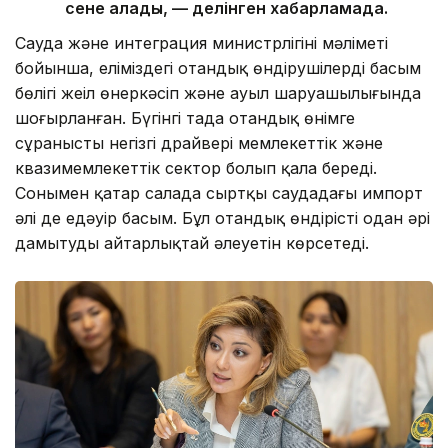
сене алады, — делінген хабарламада.
Сауда және интеграция министрлігінің мәліметі
бойынша, еліміздегі отандық өндірушілердің басым
бөлігі жеңіл өнеркәсіп және ауыл шаруашылығында
шоғырланған. Бүгінгі таңда отандық өнімге
сұраныстың негізгі драйвері мемлекеттік және
квазимемлекеттік сектор болып қала береді.
Сонымен қатар салада сыртқы саудадағы импорт
әлі де едәуір басым. Бұл отандық өндірісті одан әрі
дамытудың айтарлықтай әлеуетін көрсетеді.