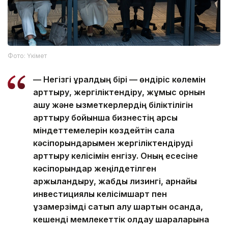
Фото: Үкімет
— Негізгі құралдың бірі — өндіріс көлемін
арттыру, жергіліктендіру, жұмыс орнын
ашу және қызметкерлердің біліктілігін
арттыру бойынша бизнестің қарсы
міндеттемелерін көздейтін сала
кәсіпорындарымен жергіліктендіруді
арттыру келісімін енгізу. Оның есесіне
кәсіпорындар жеңілдетілген
қаржыландыру, жабдық лизингі, арнайы
инвестициялық келісімшарт пен
ұзақмерзімді сатып алу шартын қосқанда,
кешенді мемлекеттік қолдау шараларына