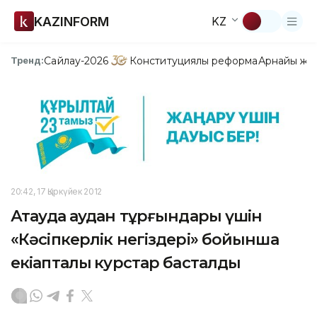
KAZINFORM
KZ
Сайлау-2026
Конституциялық реформа
Арнайы жо
Тренд:
20:42, 17 Қыркүйек 2012
Ақтауда аудан тұрғындары үшін
«Кәсіпкерлік негіздері» бойынша
екіапталық курстар басталды