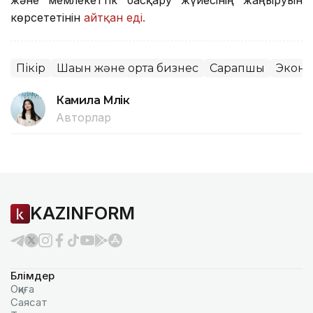
және мемлекеттік басқару жүйесінің жаңғыруын
көрсететінін
айтқан еді.
Пікір
Шағын және орта бизнес
Сарапшы
Экон
Камила Мүлік
Авторлар
KAZINFORM
Бөлімдер
Оқиға
Саясат