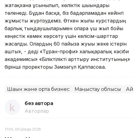
жатақхана ұсынылып, көліктік шығындары
төленеді. Бұдан басқа, біз бағдарламадан кейінгі
жұмысты жүргізудеміз. Өткен жылы курстардың
барлық тыңдаушыларымен оларға үш жыл бойы
кеңестік көмек көрсету үшін келісім-шарттар
жасалды. Олардың 60 пайызға жуығы жеке істерін
ашты», - деді «Тұран-профи» халықаралық кәсіби
академиясы» «Біліктілікті арттыру институтының»
бірінші проректоры Зәмзәгүл Қаппасова.
Шағын және орта бизнес
Маңғыстау облысы
Айм
без автора
Авторлар
11:00, 06 Шілде 2026