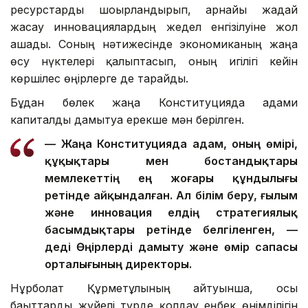
ресурстарды шоғырландырып, арнайы жағдай
жасау инновациялардың жедел енгізілуіне жол
ашады. Соның нәтижесінде экономиканың жаңа
өсу нүктелері қалыптасып, оның игілігі кейін
көршілес өңірлерге де тарайды.
Бұдан бөлек жаңа Конституцияда адами
капиталды дамытуға ерекше мән берілген.
— Жаңа Конституцияда адам, оның өмірі,
құқықтары мен бостандықтары
мемлекеттің ең жоғары құндылығы
ретінде айқындалған. Ал білім беру, ғылым
және инновация елдің стратегиялық
басымдықтары ретінде белгіленген, —
деді Өңірлерді дамыту және өмір сапасы
орталығының директоры.
Нұрболат Құрметұлының айтуынша, осы
бағыттарды жүйелі түрде қолдау еңбек өнімділігін