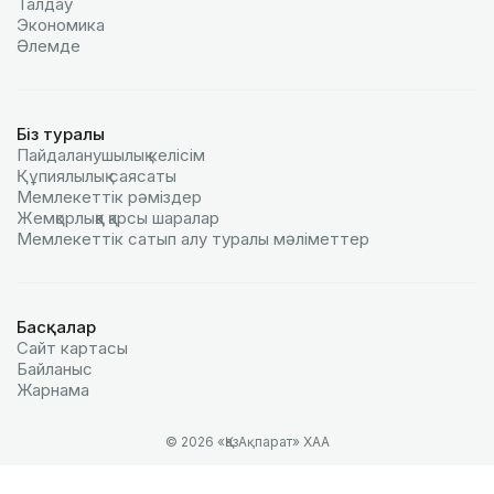
Талдау
Экономика
Әлемде
Біз туралы
Пайдаланушылық келiciм
Құпиялылық саясаты
Мемлекеттік рәміздер
Жемқорлыққа қарсы шаралар
Мемлекеттік сатып алу туралы мәлiметтер
Басқалар
Сайт картасы
Байланыс
Жарнама
© 2026 «ҚазАқпарат» ХАА