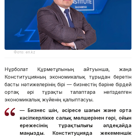
Фото: eri.kz
Нұрболат Құрметұлының айтуынша, жаңа
Конституцияның экономикалық тұрғыдан беретін
басты нәтижелерінің бірі — бизнестің бәріне бірдей
ортақ әрі тұрақты талаптарға негізделген
экономикалық жүйенің қалыптасуы.
— Бизнес үшін, әсіресе шағын және орта
кәсіпкерлікке салық мөлшерінен гөрі, ойын
ережесінің тұрақтылығы әлдеқайда
маңызды. Конституцияда жекеменшік