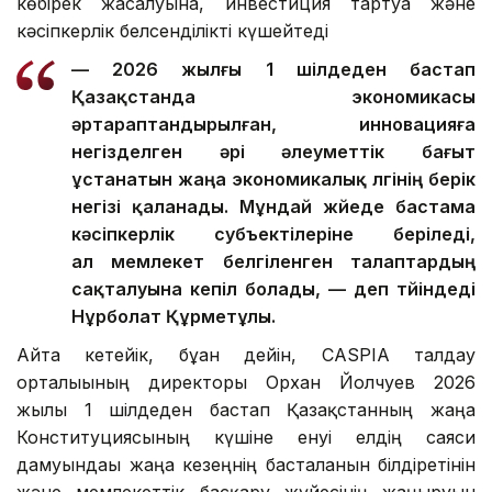
көбірек жасалуына, инвестиция тартуға және
кәсіпкерлік белсенділікті күшейтеді
— 2026 жылғы 1 шілдеден бастап
Қазақстанда экономикасы
әртараптандырылған, инновацияға
негізделген әрі әлеуметтік бағыт
ұстанатын жаңа экономикалық үлгінің берік
негізі қаланады. Мұндай жүйеде бастама
кәсіпкерлік субъектілеріне беріледі,
ал мемлекет белгіленген талаптардың
сақталуына кепіл болады, — деп түйіндеді
Нұрболат Құрметұлы.
Айта кетейік, бұған дейін, CASPIA талдау
орталығының директоры Орхан Йолчуев 2026
жылғы 1 шілдеден бастап Қазақстанның жаңа
Конституциясының күшіне енуі елдің саяси
дамуындағы жаңа кезеңнің басталғанын білдіретінін