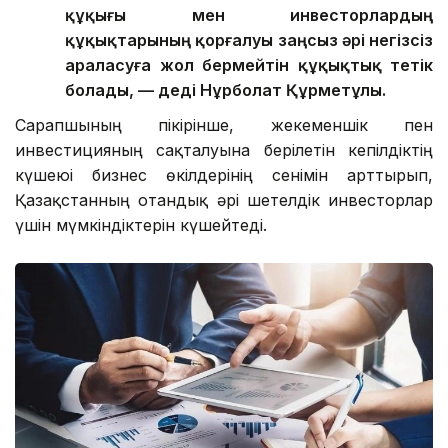
құқығы мен инвесторлардың
құқықтарының қорғалуы заңсыз әрі негізсіз
араласуға жол бермейтін құқықтық тетік
болады, — деді Нұрболат Құрметұлы.
Сарапшының пікірінше, жекеменшік пен
инвестицияның сақталуына берілетін кепілдіктің
күшеюі бизнес өкілдерінің сенімін арттырып,
Қазақстанның отандық әрі шетелдік инвесторлар
үшін мүмкіндіктерін күшейтеді.