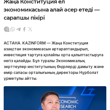
Жаңа Конституция ел
экономикасына қалай әсер етеді —
сарапшы пікірі
АСТАНА. KAZINFORM — Жаңа Конституция
Қазақстан экономикасын әртараптандырып,
инвестиция тартуға қолайлы орта қалыптастыруға
негіз қалайды. Бұл туралы Экономикалық
зерттеулер институтының Өңірлерді дамыту және
өмір сапасы орталығының директоры Нұрболат
Құрметұлы айтты.