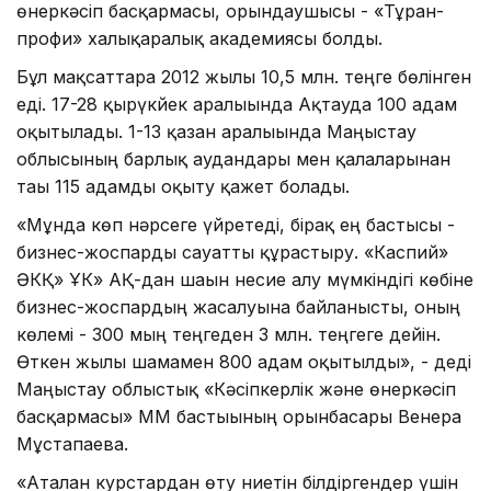
өнеркәсіп басқармасы, орындаушысы - «Тұран-
профи» халықаралық академиясы болды.
Бұл мақсаттарға 2012 жылы 10,5 млн. теңге бөлінген
еді. 17-28 қырүкйек аралығында Ақтауда 100 адам
оқытылады. 1-13 қазан аралығында Маңғыстау
облысының барлық аудандары мен қалаларынан
тағы 115 адамды оқыту қажет болады.
«Мұнда көп нәрсеге үйретеді, бірақ ең бастысы -
бизнес-жоспарды сауатты құрастыру. «Каспий»
ӘКҚ» ҰК» АҚ-дан шағын несие алу мүмкіндігі көбіне
бизнес-жоспардың жасалуына байланысты, оның
көлемі - 300 мың теңгеден 3 млн. теңгеге дейін.
Өткен жылы шамамен 800 адам оқытылды», - деді
Маңғыстау облыстық «Кәсіпкерлік және өнеркәсіп
басқармасы» ММ бастығының орынбасары Венера
Мұстапаева.
«Аталған курстардан өту ниетін білдіргендер үшін