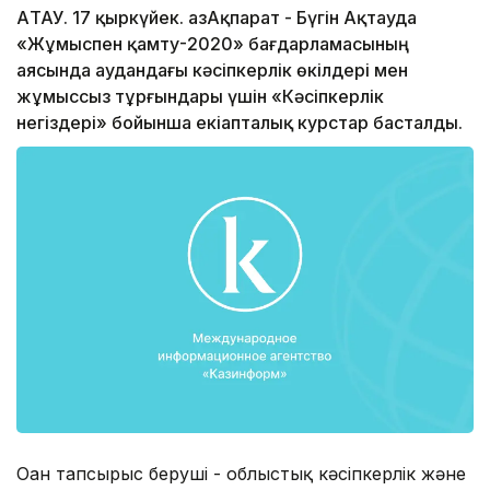
АҚТАУ. 17 қыркүйек. ҚазАқпарат - Бүгін Ақтауда
«Жұмыспен қамту-2020» бағдарламасының
аясында аудандағы кәсіпкерлік өкілдері мен
жұмыссыз тұрғындары үшін «Кәсіпкерлік
негіздері» бойынша екіапталық курстар басталды.
Оған тапсырыс беруші - облыстық кәсіпкерлік және