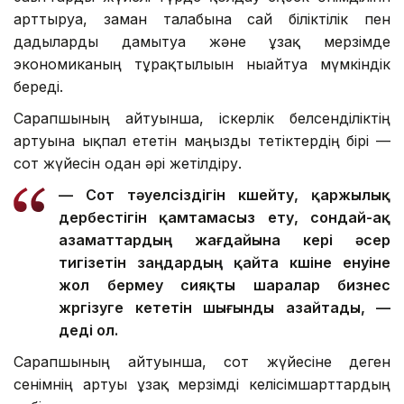
арттыруға, заман талабына сай біліктілік пен
дағдыларды дамытуға және ұзақ мерзімде
экономиканың тұрақтылығын нығайтуға мүмкіндік
береді.
Сарапшының айтуынша, іскерлік белсенділіктің
артуына ықпал ететін маңызды тетіктердің бірі —
сот жүйесін одан әрі жетілдіру.
— Сот тәуелсіздігін күшейту, қаржылық
дербестігін қамтамасыз ету, сондай-ақ
азаматтардың жағдайына кері әсер
тигізетін заңдардың қайта күшіне енуіне
жол бермеу сияқты шаралар бизнес
жүргізуге кететін шығынды азайтады, —
деді ол.
Сарапшының айтуынша, сот жүйесіне деген
сенімнің артуы ұзақ мерзімді келісімшарттардың