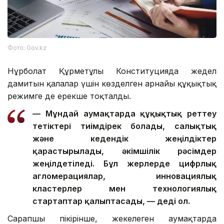
Фото: Gov.kz
Нұрболат Құрметұлы Конституцияда жедел
дамитын қалалар үшін көзделген арнайы құқықтық
режимге де ерекше тоқталды.
— Мұндай аумақтарда құқықтық реттеу
тетіктері тиімдірек болады, салықтық
және кедендік жеңілдіктер
қарастырылады, әкімшілік рәсімдер
жеңілдетіледі. Бұл жерлерде цифрлық
агломерациялар, инновациялық
кластерлер мен технологиялық
стартаптар қалыптасады, — деді ол.
Сарапшы пікірінше, жекелеген аумақтарда