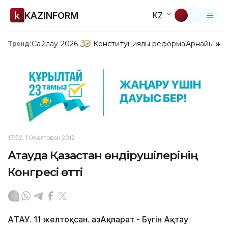
KAZINFORM
KZ
Сайлау-2026
Конституциялық реформа
Арнайы жо
Тренд:
17:52, 11 Желтоқсан 2012
Ақтауда Қазақстан өндірушілерінің
Конгресі өтті
АҚТАУ. 11 желтоқсан. ҚазАқпарат - Бүгін Ақтау