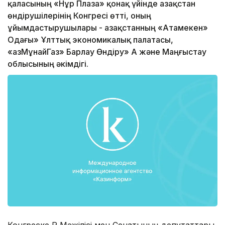
қаласының «Нұр Плаза» қонақ үйінде Қазақстан
өндірушілерінің Конгресі өтті, оның
ұйымдастырушылары - Қазақстанның «Атамекен»
Одағы» Ұлттық экономикалық палатасы,
«ҚазМұнайГаз» Барлау Өндіру» АҚ және Маңғыстау
облысының әкімдігі.
Конгреске ҚР Мәжілісі мен Сенатының депутаттары,