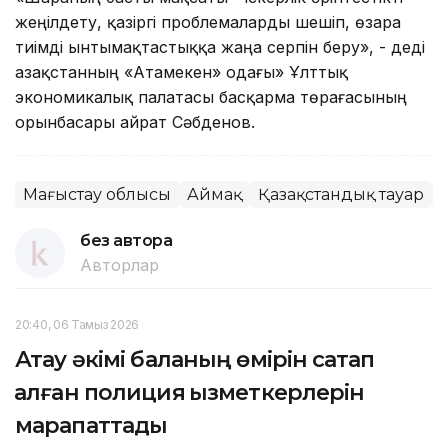
жеңілдету, қазіргі проблемаларды шешіп, өзара
тиімді ынтымақтастыққа жаңа серпін беру», - деді
Қазақстанның «Атамекен» одағы» Ұлттық
экономикалық палатасы басқарма төрағасының
орынбасары Қайрат Сәбденов.
Маңғыстау облысы
Аймақ
Қазақстандық тауар
без автора
Авторлар
20:40, 06 Тамыз 2026
Ақтау әкімі баланың өмірін сақтап
қалған полиция қызметкерлерін
марапаттады