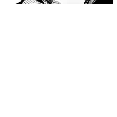
Фото:freepik.com
Жәбірленушінің әпкесінің айтуынша, інісі таңертең
дүкенге шыққан кезде оны 16-17 жастағы екі
жасөспірім күтіп тұрған. Олар мектеп оқушысын
танысына қоңырау шалып, сыртқа шақыруға
мәжбүрлеген. Алайда шақырылған жасөспірім
сыртқа шығудан бас тартқан соң, күдіктілер
баланы соққыға жығып, әрекеттерін бейнежазбаға
түсірген.