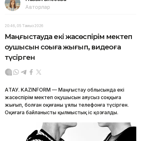
Авторлар
20:46, 05 Тамыз 2026
Маңғыстауда екі жасөспірім мектеп
оқушысын соққыға жығып, видеоға
түсірген
АҚТАУ. KAZINFORM — Маңғыстау облысында екі
жасөспірім мектеп оқушысын аяусыз соққыға
жығып, болған оқиғаны ұялы телефонға түсірген.
Оқиғаға байланысты қылмыстық іс қозғалды.