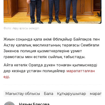
Фото: Ақтау қаласы әкімдігі
Жиын соңында қала әкімі Әбілқайыр Байпақов пен
Ақтау қалалық мәслихатының төрағасы Сембіғали
Зәкенов полиция қызметкерлеріне Құрмет
грамотасы мен естелік сыйлық табыстады.
Айта кетелік Оралда дүкен тонаған қылмыскерді
дер кезінде ұстаған полицейлер
марапатталған
еді
.
Маңғыстау облысы
Бала
Құтқарушылар
марапа
Назым Бөлесова