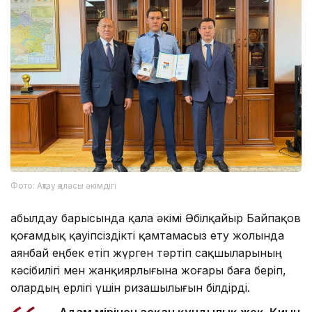
Фото: Ақтау қаласы әкімдігі
Қабылдау барысында қала әкімі Әбілқайыр Байпақов
қоғамдық қауіпсіздікті қамтамасыз ету жолында
аянбай еңбек етіп жүрген тәртіп сақшыларының
кәсібилігі мен жанқиярлығына жоғары баға беріп,
олардың ерлігі үшін ризашылығын білдірді.