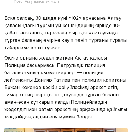
Фото: Ақтау қаласы әкімдігі
Еске салсақ, 30 шілде күні «102» арнасына Ақтау
қаласындағы тұрғын үй кешендерінің бірінде 10-
қабаттағы ашық терезенің сыртқы жақтауында
тұрған баланың өміріне қауіп төніп тұрғаны туралы
хабарлама келіп түскен.
Оқиға орнына жедел жеткен Ақтау қаласы
Полиция басқармасы Патрульдік полиция
батальонының қызметкерлері — полиция
лейтенанты Данияр Татиев пен полиция капитаны
Ержан Кокенов кәсіби әрі үйлесімді әрекет етіп,
ғимараттың сыртқы жақтауында тұрған баланы
аман-есен құтқарып қалды.Полицейлердің
жеделдігі мен батыл әрекетінің арқасында қайғылы
жағдайдың алдын алу мүмкін болды.