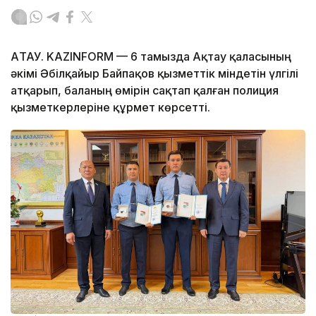
АҚТАУ. KAZINFORM — 6 тамызда Ақтау қаласының
әкімі Әбілқайыр Байпақов қызметтік міндетін үлгілі
атқарып, баланың өмірін сақтап қалған полиция
қызметкерлеріне құрмет көрсетті.