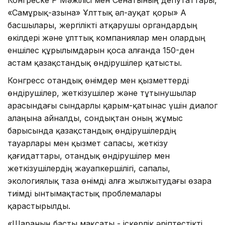
«Самұрық-Қазына» Ұлттық әл-ауқат қоры» АҚ
басшылары, жергілікті атқарушы органдардың
өкілдері және ұлттық компаниялар мен олардың
еншілес құрылымдарын қоса алғанда 150-ден
астам қазақстандық өндірушілер қатысты.
Конгресс отандық өнімдер мен қызметтерді
өндірушілер, жеткізушілер және тұтынушылар
арасындағы сындарлы қарым-қатынас үшін диалог
алаңына айналды, сондықтан оның жұмыс
барысында қазақстандық өндірушілердің
тауарлары мен қызмет сапасы, жеткізу
қағидаттары, отандық өндірушілер мен
жеткізушілердің жауапкершілігі, сапалы,
экологиялық таза өнімді алға жылжытудағы өзара
тиімді ынтымақтастық проблемалары
қарастырылды.
«Шараның басты мақсаты - іскерлік әріптестікті