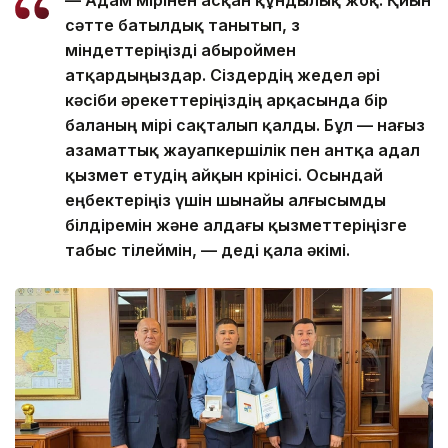
— Адам өмірінен асқан құндылық жоқ. Қиын
сәтте батылдық танытып, өз
міндеттеріңізді абыроймен
атқардыңыздар. Сіздердің жедел әрі
кәсіби әрекеттеріңіздің арқасында бір
баланың өмірі сақталып қалды. Бұл — нағыз
азаматтық жауапкершілік пен антқа адал
қызмет етудің айқын көрінісі. Осындай
еңбектеріңіз үшін шынайы алғысымды
білдіремін және алдағы қызметтеріңізге
табыс тілеймін, — деді қала әкімі.