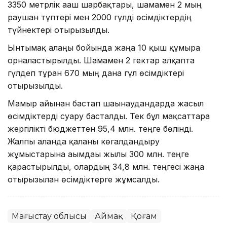
3350 метрлік ағаш шарбақтары, шамамен 2 мың
раушан түптері мен 2000 гүлді өсімдіктердің
түйнектері отырғызылды.
Ынтымақ алаңы бойында жаңа 10 қыш құмыра
орналастырылды. Шамамен 2 гектар алқапта
гүлдеп тұрған 670 мың дана гүл өсімдіктері
отырғызылды.
Мамыр айынан бастап шағынаудандарда жасыл
өсімдіктерді суару басталды. Тек бұл мақсаттарға
жергілікті бюджеттен 95,4 млн. теңге бөлінді.
Жалпы алғанда қаланы көгалдандыру
жұмыстарына ағымдағы жылы 300 млн. теңге
қарастырылды, олардың 34,8 млн. теңгесі жаңа
отырғызылған өсімдіктерге жұмсалды.
Маңғыстау облысы
Аймақ
Қоғам