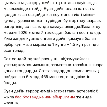
қылмыстық-атқару жүйесінің орташа қауіпсіздік
мекемесінде өтейді. Бұған дейін оларға қатысты
қолданылған ешқайда кетпеу және тиісті мінез-
құлық туралы қолхат түріндегі бұлтартпау шарасы
өзгертіліп, сот залында қамауға алынды.Жаза өтеу
мерзімі 2026 жылғы 7 тамыздан бастап есептеледі.
Үкім заңды күшіне енгенге дейін қамауда болған
әрбір күн жаза мерзіміне 1 күнге – 1,5 күн ретінде
есептеледі.
Сот сондай-ақ жәбірленуші – «Қазмұнайгаз»
ұлттық компаниясының азаматтық талабын ішінара
қанағаттандырды. Сотталғандардан компанияның
пайдасына 6 млрд 465 млн теңге өндірілетін
болды.
Бұған дейін терроризмді насихаттаған ақтөбелік 8
жылға
бас бостандығынан айырылғаны
жөнінде
жаздық.