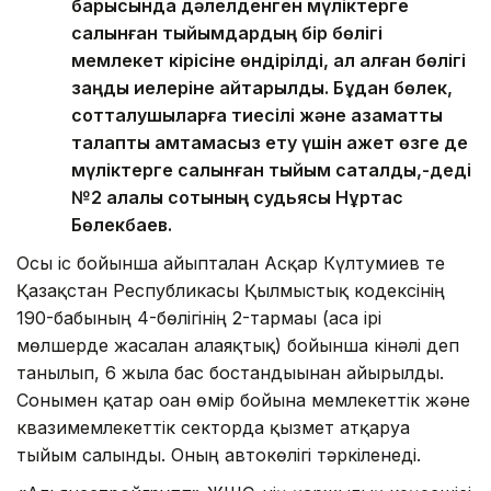
барысында дәлелденген мүліктерге
салынған тыйымдардың бір бөлігі
мемлекет кірісіне өндірілді, ал қалған бөлігі
заңды иелеріне қайтарылды. Бұдан бөлек,
сотталушыларға тиесілі және азаматтық
талапты қамтамасыз ету үшін қажет өзге де
мүліктерге салынған тыйым сақталды,-деді
№2 қалалық сотының судьясы Нұртас
Бөлекбаев.
Осы іс бойынша айыпталған Асқар Күлтумиев те
Қазақстан Республикасы Қылмыстық кодексінің
190-бабының 4-бөлігінің 2-тармағы (аса ірі
мөлшерде жасалған алаяқтық) бойынша кінәлі деп
танылып, 6 жылға бас бостандығынан айырылды.
Сонымен қатар оған өмір бойына мемлекеттік және
квазимемлекеттік секторда қызмет атқаруға
тыйым салынды. Оның автокөлігі тәркіленеді.