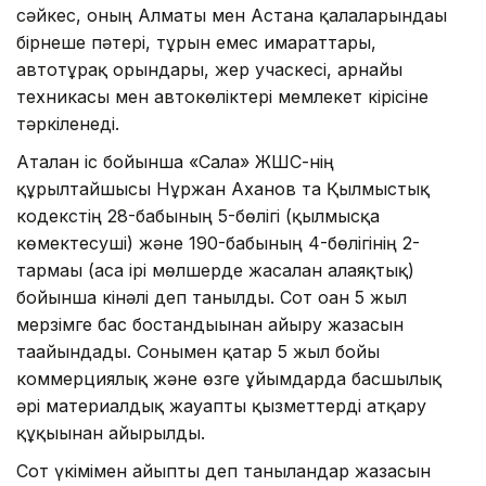
сәйкес, оның Алматы мен Астана қалаларындағы
бірнеше пәтері, тұрғын емес ғимараттары,
автотұрақ орындары, жер учаскесі, арнайы
техникасы мен автокөліктері мемлекет кірісіне
тәркіленеді.
Аталған іс бойынша «Сала» ЖШС-нің
құрылтайшысы Нұржан Аханов та Қылмыстық
кодекстің 28-бабының 5-бөлігі (қылмысқа
көмектесуші) және 190-бабының 4-бөлігінің 2-
тармағы (аса ірі мөлшерде жасалған алаяқтық)
бойынша кінәлі деп танылды. Сот оған 5 жыл
мерзімге бас бостандығынан айыру жазасын
тағайындады. Сонымен қатар 5 жыл бойы
коммерциялық және өзге ұйымдарда басшылық
әрі материалдық жауапты қызметтерді атқару
құқығынан айырылды.
Сот үкімімен айыпты деп танылғандар жазасын