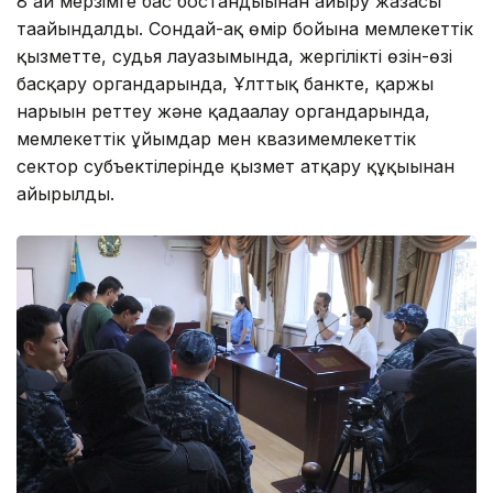
8 ай мерзімге бас бостандығынан айыру жазасы
тағайындалды. Сондай-ақ өмір бойына мемлекеттік
қызметте, судья лауазымында, жергілікті өзін-өзі
басқару органдарында, Ұлттық банкте, қаржы
нарығын реттеу және қадағалау органдарында,
мемлекеттік ұйымдар мен квазимемлекеттік
сектор субъектілерінде қызмет атқару құқығынан
айырылды.