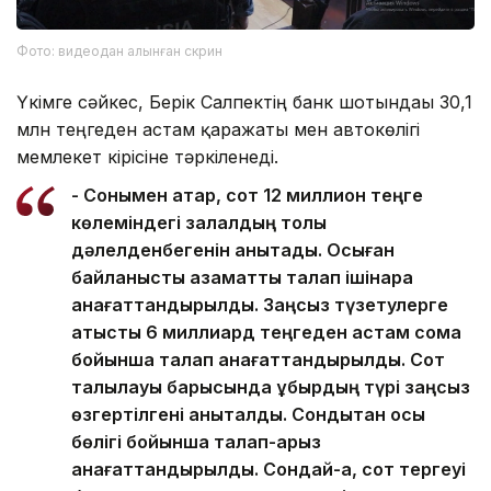
Фото: видеодан алынған скрин
Үкімге сәйкес, Берік Салпектің банк шотындағы 30,1
млн теңгеден астам қаражаты мен автокөлігі
мемлекет кірісіне тәркіленеді.
- Сонымен қатар, сот 12 миллион теңге
көлеміндегі залалдың толық
дәлелденбегенін анықтады. Осыған
байланысты азаматтық талап ішінара
қанағаттандырылды. Заңсыз түзетулерге
қатысты 6 миллиард теңгеден астам сома
бойынша талап қанағаттандырылды. Сот
талқылауы барысында құбырдың түрі заңсыз
өзгертілгені анықталды. Сондықтан осы
бөлігі бойынша талап-арыз
қанағаттандырылды. Сондай-ақ, сот тергеуі