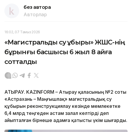
без автора
Авторлар
16:02, 07 Тамыз 2026
«Магистральдық су құбыры» ЖШС-нің
бұрынғы басшысы 6 жыл 8 айға
сотталды
АТЫРАУ. KAZINFORM – Атырау қаласының №2 соты
«Астрахань – Маңғышлақ» магистральдық су
құбырын реконструкциялау кезінде мемлекетке
6,4 млрд теңгеден астам залал келтірді деп
айыпталған бірнеше адамға қатысты үкім шығарды.