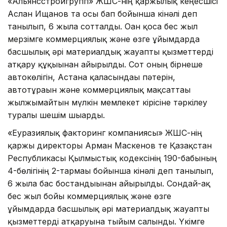
«Альянсстройгрупп» ЖШС-нің қаржылық кеңесшісі
Аслан Ищанов та осы бап бойынша кінәлі деп
танылып, 6 жылға сотталды. Оған қоса бес жыл
мерзімге коммерциялық және өзге ұйымдарда
басшылық әрі материалдық жауапты қызметтерді
атқару құқығынан айырылды. Сот оның бірнеше
автокөлігін, Астана қаласындағы пәтерін,
автотұрағын және коммерциялық мақсаттағы
жылжымайтын мүлкін мемлекет кірісіне тәркілеу
туралы шешім шығарды.
«Еуразиялық факторинг компаниясы» ЖШС-нің
қаржы директоры Арман Маскенов те Қазақстан
Республикасы Қылмыстық кодексінің 190-бабының
4-бөлігінің 2-тармағы бойынша кінәлі деп танылып,
6 жылға бас бостандығынан айырылды. Сондай-ақ
бес жыл бойы коммерциялық және өзге
ұйымдарда басшылық әрі материалдық жауапты
қызметтерді атқаруына тыйым салынды. Үкімге