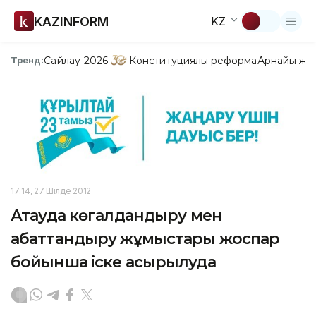
KAZINFORM
KZ
Сайлау-2026
Конституциялық реформа
Арнайы жо
Тренд:
17:14, 27 Шілде 2012
Ақтауда көгалдандыру мен
абаттандыру жұмыстары жоспар
бойынша іске асырылуда