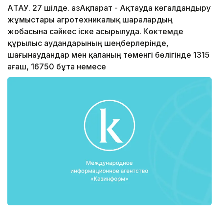
АҚТАУ. 27 шілде. ҚазАқпарат - Ақтауда көгалдандыру
жұмыстары агротехникалық шаралардың
жобасына сәйкес іске асырылуда. Көктемде
құрылыс аудандарының шеңберлерінде,
шағынаудандар мен қаланың төменгі бөлігінде 1315
ағаш, 16750 бұта немесе