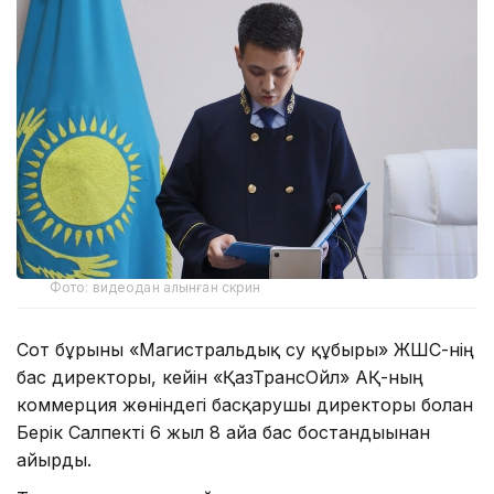
Фото: видеодан алынған скрин
Сот бұрынғы «Магистральдық су құбыры» ЖШС-нің
бас директоры, кейін «ҚазТрансОйл» АҚ-ның
коммерция жөніндегі басқарушы директоры болған
Берік Салпекті 6 жыл 8 айға бас бостандығынан
айырды.