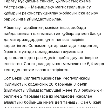
Тергеу нұсқасына сәйкес, қылмыстық схема
«Астрахань – Маңғышлақ» магистральдық су
құбырын реконструкциялау жобасын іске асыру
барысында ұйымдастырылған.
Айыптау тарабының мәліметінше, жобада
пайдаланылған шыныпластик құбырлар мен басқа
да материалдардың құны негізсіз өсіріліп
көрсетілген. Сонымен қатар сметада көзделген,
бірақ іс жүзінде орындалмаған жұмыстар
орындалды деп рәсімделіп, қабылдау актілеріне
енгізілген. Соның салдарынан мемлекетке 6,4 млрд
теңгеден астам залал келтірілген.
Сот Берік Салпекті Қазақстан Республикасы
Қылмыстық кодексінің 28-бабының 3-бөлігі
(қылмысты ұйымдастырушы) және 190-бабының 4-
бөлігінің 2-тармағы (аса ірі мөлшерде жасалған
алаяқтық) бойынша кінәлі деп таныды. Оған 6 жыл