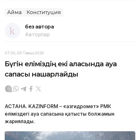
Аймақ
Конституция
без автора
Авторлар
07:30, 06 Тамыз 2026
Бүгін еліміздің екі қаласында ауа
сапасы нашарлайды
АСТАНА. KAZINFORM – «Қазгидромет» РМК
еліміздегі ауа сапасына қатысты болжамын
жариялады.