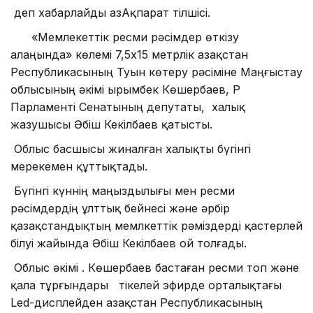
деп хабарлайды ҚазАқпарат тілшісі.
«Мемлекеттік ресми рәсімдер өткізу
алаңында» көлемі 7,5х15 метрлік Қазақстан
Республикасының Туын көтеру рәсіміне Маңғыстау
облысының әкімі Қырымбек Көшербаев, ҚР
Парламенті Сенатының депутаты, халық
жазушысы Әбіш Кекілбаев қатысты.
Облыс басшысы жиналған халықты бүгінгі
мерекемен құттықтады.
Бүгінгі күннің маңыздылығы мен ресми
рәсімдердің ұлттық бейнесі және әрбір
қазақстандықтың мемлкеттік рәміздерді қастерлей
білуі жайында Әбіш Кекілбаев ой толғады.
Облыс әкімі Қ. Көшербаев бастаған ресми топ және
қала тұрғындары тікелей эфирде орталықтағы
Led-дисплейден Қазақстан Республикасының