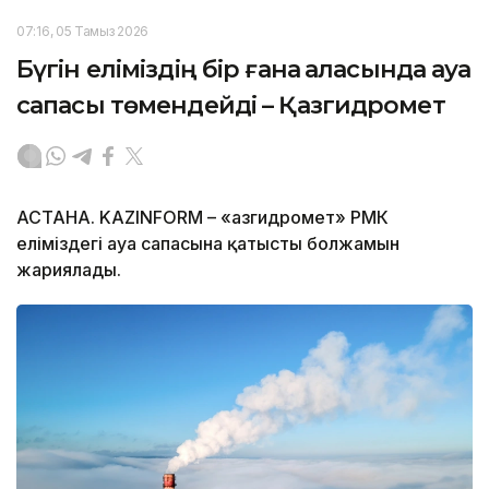
07:16, 05 Тамыз 2026
Бүгін еліміздің бір ғана қаласында ауа
сапасы төмендейді – Қазгидромет
АСТАНА. KAZINFORM – «Қазгидромет» РМК
еліміздегі ауа сапасына қатысты болжамын
жариялады.