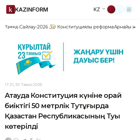
KAZINFORM
KZ
Сайлау-2026
Конституциялық реформа
Арнайы жо
Тренд:
17:31, 30 Тамыз 2009
Ақтауда Конституция күніне орай
биіктігі 50 метрлік Тутұғырда
Қазақстан Республикасының Туы
көтерілді