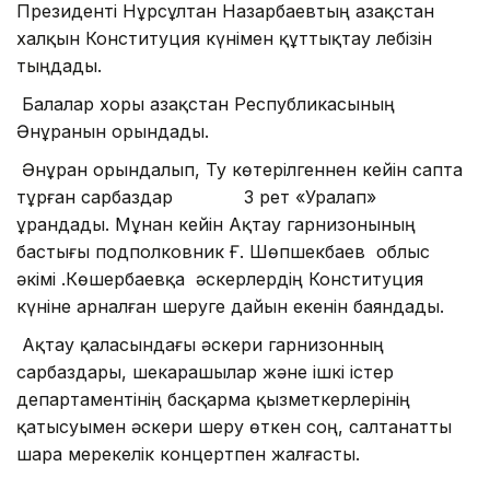
Президенті Нұрсұлтан Назарбаевтың Қазақстан
халқын Конституция күнімен құттықтау лебізін
тыңдады.
Балалар хоры Қазақстан Республикасының
Әнұранын орындады.
Әнұран орындалып, Ту көтерілгеннен кейін сапта
тұрған сарбаздар 3 рет «Уралап»
ұрандады. Мұнан кейін Ақтау гарнизонының
бастығы подполковник Ғ. Шөпшекбаев облыс
әкімі Қ.Көшербаевқа әскерлердің Конституция
күніне арналған шеруге дайын екенін баяндады.
Ақтау қаласындағы әскери гарнизонның
сарбаздары, шекарашылар және ішкі істер
департаментінің басқарма қызметкерлерінің
қатысуымен әскери шеру өткен соң, салтанатты
шара мерекелік концертпен жалғасты.