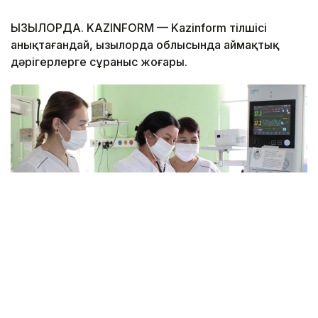
ҚЫЗЫЛОРДА. KAZINFORM — Kazinform тілшісі
анықтағандай, Қызылорда облысында аймақтық
дәрігерлерге сұраныс жоғары.
Фото: Қызылорда облыстық денсаулық сақтау
басқармасы