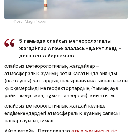
Фото: Magnific.com
5 тамызда қолайсыз метеорологиялық
жағдайлар Ақтөбе қалаласында күтіледі, –
делінген хабарламада.
Қолайсыз метеорологиялық жағдайлар –
атмосфералық ауаның беткі қабатында зиянды
(ластаушы) заттардың шоғырлануына ықпал ететін
қысқамерзімді метеофакторлардың (тымық ауа
райы, жеңіл жел, тұман, инверсия) жиынтығы.
Қолайсыз метеорологиялық жағдай кезінде
елдімекендердегі атмосфералық ауаның сапасы
нашарлауы ықтимал.
Айта кетейік, Петропавлда
өткір жағымсыз иіс