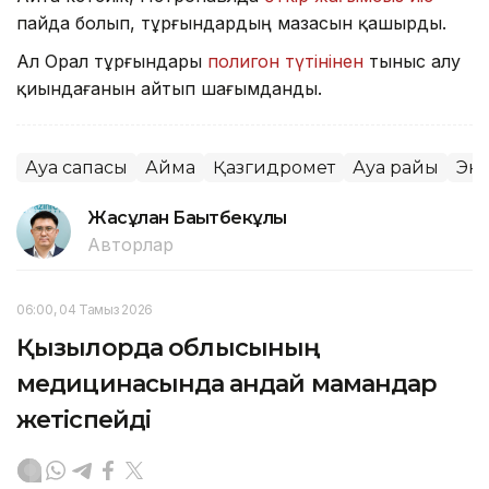
пайда болып, тұрғындардың мазасын қашырды.
Ал Орал тұрғындары
полигон түтінінен
тыныс алу
қиындағанын айтып шағымданды.
Ауа сапасы
Аймақ
Қазгидромет
Ауа райы
Эк
Жасұлан Бақытбекұлы
Авторлар
06:00, 04 Тамыз 2026
Қызылорда облысының
медицинасында қандай мамандар
жетіспейді