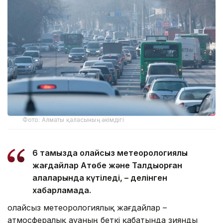
Фото: Алматы қаласының әкімдігі
6 тамызда қолайсыз метеорологиялық
жағдайлар Ақтөбе және Талдықорған
қалаларында күтіледі, – делінген
хабарламада.
Қолайсыз метеорологиялық жағдайлар –
атмосфералық ауаның беткі қабатында зиянды