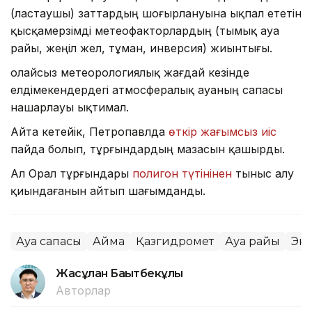
(ластаушы) заттардың шоғырлануына ықпал ететін
қысқамерзімді метеофакторлардың (тымық ауа
райы, жеңіл жел, тұман, инверсия) жиынтығы.
Қолайсыз метеорологиялық жағдай кезінде
елдімекендердегі атмосфералық ауаның сапасы
нашарлауы ықтимал.
Айта кетейік, Петропавлда
өткір жағымсыз иіс
пайда болып, тұрғындардың мазасын қашырды.
Ал Орал тұрғындары
полигон түтінінен
тыныс алу
қиындағанын айтып шағымданды.
Ауа сапасы
Аймақ
Қазгидромет
Ауа райы
Эк
Жасұлан Бақытбекұлы
Авторлар