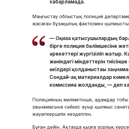
хабарламада.
Маңғыстау облыстық полиция департаме
жасаған бұзақылық фактісімен қылмысты
— Оқиғаға қатысушылардың бар
бірге полиция бөлімшесіне жетк
әрекеттері жүргізіліп жатыр.
жөніндегі міндеттерін тиісінш
өкілдері қолданыстағы заңнама
Сондай-ақ материалдар кәмеле
комиссияға жолданды, — деп 
Полицияның мәліметінше, адамдар тобы
заңнамасына сәйкес ауыр қылмыс санат
жауапкершілік көзделген.
Бұған дейін, Ақтауда қызға зорлық көрсе