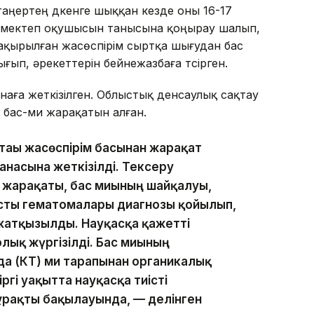
 таңертең дүкенге шыққан кезде оны 16-17
лар мектеп оқушысын танысына қоңырау шалып,
ақырылған жасөспірім сыртқа шығудан бас
ығып, әрекеттерін бейнежазбаға түсірген.
наға жеткізілген. Облыстық денсаулық сақтау
 бас-ми жарақатын алған.
тағы жасөспірім басынан жарақат
анасына жеткізілді. Тексеру
и жарақаты, бас миының шайқалуы,
асты гематомалары диагнозы қойылып,
жатқызылды. Науқасқа қажетті
лық жүргізілді. Бас миының
а (КТ) ми тарапынан органикалық
ргі уақытта науқасқа тиісті
тұрақты бақылауында, — делінген