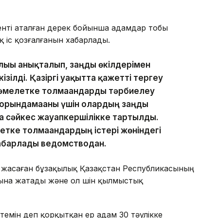
нті аталған дерек бойынша адамдар тобы
қ іс қозғалғанын хабарлады.
лығы анықталып, заңды өкілдерімен
ізілді. Қазіргі уақытта қажетті тергеу
 Кәмелетке толмағандарды тәрбиелеу
е орындамағаны үшін олардың заңды
ға сәйкес жауапкершілікке тартылды.
тке толмағандардың істері жөніндегі
хабарлады ведомстводан.
 жасаған бұзақылық Қазақстан Республикасының
ына жатады және ол үшін қылмыстық
темін деп қорқытқан ер адам 30 тәулікке