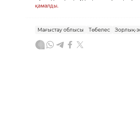
қамалды.
Маңғыстау облысы
Төбелес
Зорлық-
Аягөз Ізбасарова
Авторлар
13:09, 05 Тамыз 2026
Маңғыстауда жеке сот о
астам қаржыны туыстары