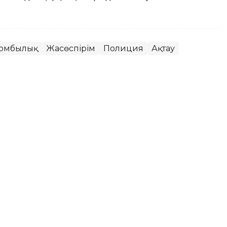
зомбылық
Жасөспірім
Полиция
Ақтау
рындаушы 3 млн теңгеден
ның шотына аударған