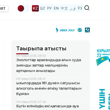
KZ
QZ
РУ
EN
中文
ق ز
ЎЗ
ORT
Тақырыпқа қатысты
06 тамыз 2026, 08:53
Экологтар Қарағандыда ағын суда
зиянды заттар мөлшерінің
артқанын анықтады
06 тамыз 2026, 08:41
Қызылордада 181 дүкен сатушысы
алкоголь өнімін өткізу талаптарын
бұзған
06 тамыз 2026, 07:30
Бүгін еліміздің екі қаласында ауа