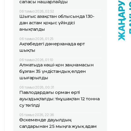
сапасы нашарлайды
06 тамыз 2026, 02:52
Шығыс Қазақстан облысында 130-
дан астам қоқыс үйіндісі
анықталды
06 тамыз 2026, 01:25
Ақтөбедегі дөнерханада өрт
шықты
06 тамыз 2026, 01:10
Алматыда көші-қон заңнамасын
бұзған 35 үндістандық елден
шығарылды
06 тамыз 2026, 00:31
Павлодардағы орман өрті
ауыздықталды: тікұшақтан 12 тонна
су төгілді
05 тамыз 2026, 22:36
Өскеменде дауылдың
салдарынан 25 мыңға жуық адам