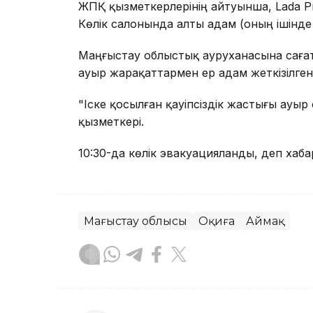
ЖПҚ қызметкерлерінің айтуынша, Lada Prio
Көлік салонында алты адам (оның ішінде 
Маңғыстау облыстық ауруханасына сағат
ауыр жарақаттармен ер адам жеткізілген
"Іске қосылған қауіпсіздік жастығы ауы
қызметкері.
10:30-да көлік эвакуацияланды, деп хаба
Маңғыстау облысы
Оқиға
Аймақ