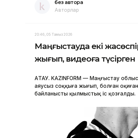
без автора
Авторлар
20:46, 05 Тамыз 2026
Маңғыстауда екі жасөспір
жығып, видеоға түсірген
АҚТАУ. KAZINFORM — Маңғыстау облыс
аяусыз соққыға жығып, болған оқиған
байланысты қылмыстық іс қозғалды.