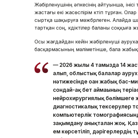
Жәбірленушінің әпкесінің айтуынша, інісі
жастағы екі жасөспірім күтіп тұрған. О
сыртқа шақыруға мәжбүрлеген. Алайда ш
тартқан соң, күдіктілер баланы соққыға ж
Осы жағдайдан кейін жәбірленуші ауруха
басқармасының мәліметінше, бала жабық
— 2026 жылғы 4 тамызда 14 жас
алып, облыстық балалар аурух
нәтижесінде оған жабық бас-м
сондай-ақ бет аймағының тері
нейрохирургиялық бөлімшеге 
диагностикалық тексерулер то
компьютерлік томографиясынд
зақымдану анықталған жоқ. Қазі
ем көрсетіліп, дәрігерлердің 