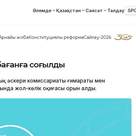
Әлемде
Қазақстан
Саясат
Талдау
SP
Арнайы жоба
Конституциялық реформа
Сайлау-2026
і бағанға соғылды
стық әскери комиссариаты ғимараты мен
ында жол-көлік оқиғасы орын алды.