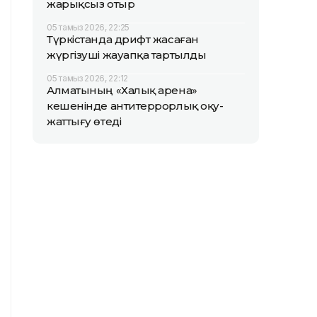
жарықсыз отыр
05 тамыз 2026, 22:25
Түркістанда дрифт жасаған
жүргізуші жауапқа тартылды
05 тамыз 2026, 22:12
Алматының «Халық арена»
кешенінде антитеррорлық оқу-
жаттығу өтеді