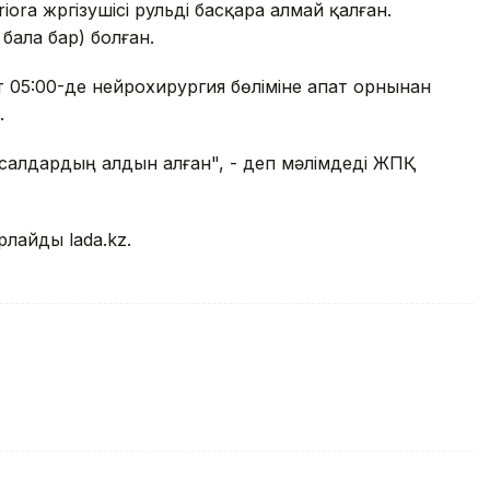
ra жүргізушісі рульді басқара алмай қалған.
бала бар) болған.
 05:00-де нейрохирургия бөліміне апат орнынан
.
р салдардың алдын алған", - деп мәлімдеді ЖПҚ
рлайды lada.kz.