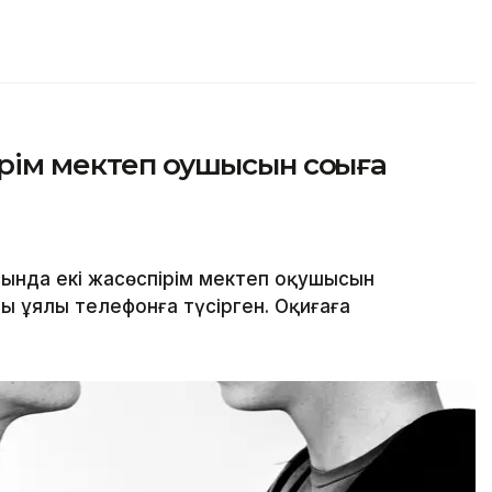
ім мектеп оқушысын соққыға
ында екі жасөспірім мектеп оқушысын
ы ұялы телефонға түсірген. Оқиғаға