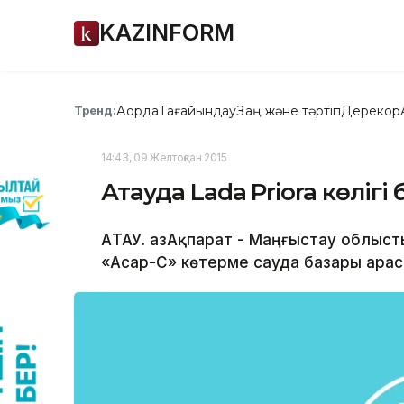
KAZINFORM
Ақорда
Тағайындау
Заң және тәртіп
Дерекқор
Тренд:
14:43, 09 Желтоқсан 2015
Ақтауда Lada Priora көліг
АҚТАУ. ҚазАқпарат - Маңғыстау облы
«Асар-С» көтерме сауда базары арас