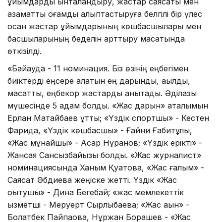
ұйымдарды ынталандыру, жастар саясаты мен
азаматтық қоғамды қалыптастыруға белгілі бір үлес
қосқан жастар ұйымдарының көшбасшылары мен
басшыларының беделін арттыру мақсатында
өткізілді.
«Байқауда - 11 номинация. Біз өзінің еңбегімен
биіктерді еңсере алатын ең дарынды, ақылды,
мақсатты, еңбекқор жастарды анықтадық. Әділқазы
мүшесінде 5 адам болды. «Жас дарын» аталымын
Ерлан Матайбаев ұтты; «Үздік спортшы» - Кестен
Фарида, «Үздік көшбасшы» - Ғайни Ғабитұлы,
«Жас мұнайшы» - Асқар Нұранов; «Үздік ерікті» -
Жансая Сансызбайқызы болды. «Жас журналист»
номинациясында Ханым Қуатова, «Жас ғалым» -
Саясат Әбдиева жеңіске жетті. Үздік «Жас
оқытушы» - Дина Бегебай; «жас мемлекеттік
қызметші - Меруерт Сырлыбаева; «Жас ақын» -
Болатбек Пайпақова, Нұржан Борашев - «Жас