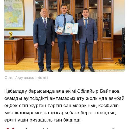
Фото: Ақтау қаласы әкімдігі
Қабылдау барысында қала әкімі Әбілқайыр Байпақов
қоғамдық қауіпсіздікті қамтамасыз ету жолында аянбай
еңбек етіп жүрген тәртіп сақшыларының кәсібилігі
мен жанқиярлығына жоғары баға беріп, олардың
ерлігі үшін ризашылығын білдірді.