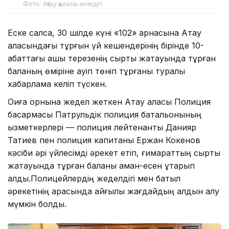
Фото: Ақтау қаласы әкімдігі
Еске салсақ, 30 шілде күні «102» арнасына Ақтау
қаласындағы тұрғын үй кешендерінің бірінде 10-
қабаттағы ашық терезенің сыртқы жақтауында тұрған
баланың өміріне қауіп төніп тұрғаны туралы
хабарлама келіп түскен.
Оқиға орнына жедел жеткен Ақтау қаласы Полиция
басқармасы Патрульдік полиция батальонының
қызметкерлері — полиция лейтенанты Данияр
Татиев пен полиция капитаны Ержан Кокенов
кәсіби әрі үйлесімді әрекет етіп, ғимараттың сыртқы
жақтауында тұрған баланы аман-есен құтқарып
қалды.Полицейлердің жеделдігі мен батыл
әрекетінің арқасында қайғылы жағдайдың алдын алу
мүмкін болды.