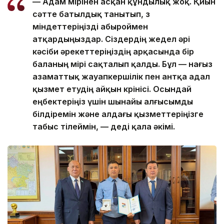
— Адам өмірінен асқан құндылық жоқ. Қиын
сәтте батылдық танытып, өз
міндеттеріңізді абыроймен
атқардыңыздар. Сіздердің жедел әрі
кәсіби әрекеттеріңіздің арқасында бір
баланың өмірі сақталып қалды. Бұл — нағыз
азаматтық жауапкершілік пен антқа адал
қызмет етудің айқын көрінісі. Осындай
еңбектеріңіз үшін шынайы алғысымды
білдіремін және алдағы қызметтеріңізге
табыс тілеймін, — деді қала әкімі.