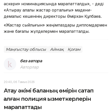
әскери» номинациясында марапатталды», - деді
«Атырау қалалық жастар орталығы» мәдени-
демалыс кешенінің директоры Әмірхан Құлбаев.
«Жастар сыйлығын» жеңімпаздары дипломдармен
және бағалы жүлделермен марапатталды.
Маңғыстау облысы
Аймақ
Қоғам
без автора
Авторлар
20:40, 06 Тамыз 2026
Ақтау әкімі баланың өмірін сақтап
қалған полиция қызметкерлерін
марапаттады