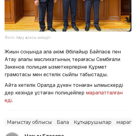
Фото: Ақтау қаласы әкімдігі
Жиын соңында қала әкімі Әбілқайыр Байпақов пен
Ақтау қалалық мәслихатының төрағасы Сембіғали
Зәкенов полиция қызметкерлеріне Құрмет
грамотасы мен естелік сыйлық табыстады.
Айта кетелік Оралда дүкен тонаған қылмыскерді
дер кезінде ұстаған полицейлер
марапатталған
еді
.
Маңғыстау облысы
Бала
Құтқарушылар
марапа