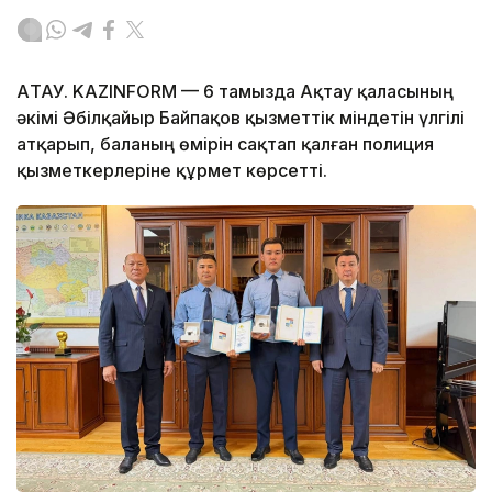
АҚТАУ. KAZINFORM — 6 тамызда Ақтау қаласының
әкімі Әбілқайыр Байпақов қызметтік міндетін үлгілі
атқарып, баланың өмірін сақтап қалған полиция
қызметкерлеріне құрмет көрсетті.