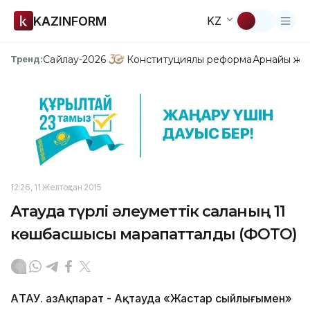
KAZINFORM
KZ
Сайлау-2026
Конституциялық реформа
Арнайы жо
Тренд:
12:26, 11 Желтоқсан 2015
Ақтауда түрлі әлеуметтік саланың 11
көшбасшысы марапатталды (ФОТО)
АҚТАУ. ҚазАқпарат - Ақтауда «Жастар сыйлығымен»