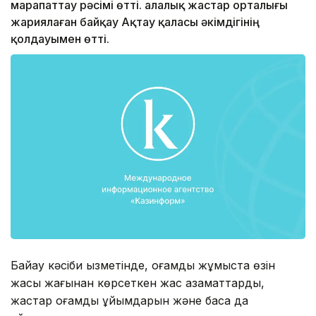
марапаттау рәсімі өтті. Қалалық жастар орталығы
жариялаған байқау Ақтау қаласы әкімдігінің
қолдауымен өтті.
Байқау кәсіби қызметінде, қоғамдық жұмыста өзін
жақсы жағынан көрсеткен жас азаматтарды,
жастар қоғамдық ұйымдарын және басқа да