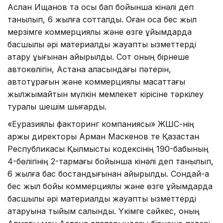
Аслан Ищанов та осы бап бойынша кінәлі деп
танылып, 6 жылға сотталды. Оған қоса бес жыл
мерзімге коммерциялық және өзге ұйымдарда
басшылық әрі материалдық жауапты қызметтерді
атқару құқығынан айырылды. Сот оның бірнеше
автокөлігін, Астана қаласындағы пәтерін,
автотұрағын және коммерциялық мақсаттағы
жылжымайтын мүлкін мемлекет кірісіне тәркілеу
туралы шешім шығарды.
«Еуразиялық факторинг компаниясы» ЖШС-нің
қаржы директоры Арман Маскенов те Қазақстан
Республикасы Қылмыстық кодексінің 190-бабының
4-бөлігінің 2-тармағы бойынша кінәлі деп танылып,
6 жылға бас бостандығынан айырылды. Сондай-ақ
бес жыл бойы коммерциялық және өзге ұйымдарда
басшылық әрі материалдық жауапты қызметтерді
атқаруына тыйым салынды. Үкімге сәйкес, оның