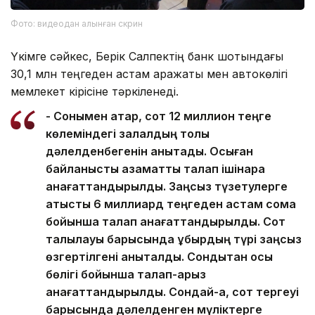
Фото: видеодан алынған скрин
Үкімге сәйкес, Берік Салпектің банк шотындағы
30,1 млн теңгеден астам қаражаты мен автокөлігі
мемлекет кірісіне тәркіленеді.
- Сонымен қатар, сот 12 миллион теңге
көлеміндегі залалдың толық
дәлелденбегенін анықтады. Осыған
байланысты азаматтық талап ішінара
қанағаттандырылды. Заңсыз түзетулерге
қатысты 6 миллиард теңгеден астам сома
бойынша талап қанағаттандырылды. Сот
талқылауы барысында құбырдың түрі заңсыз
өзгертілгені анықталды. Сондықтан осы
бөлігі бойынша талап-арыз
қанағаттандырылды. Сондай-ақ, сот тергеуі
барысында дәлелденген мүліктерге