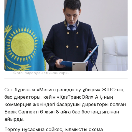
Фото: видеодан алынған скрин
Сот бұрынғы «Магистральдық су құбыры» ЖШС-нің
бас директоры, кейін «ҚазТрансОйл» АҚ-ның
коммерция жөніндегі басқарушы директоры болған
Берік Салпекті 6 жыл 8 айға бас бостандығынан
айырды.
Тергеу нұсқасына сәйкес, қылмыстық схема