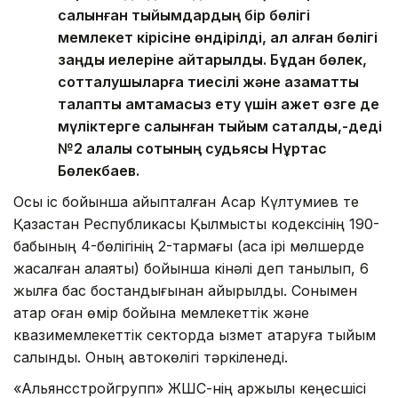
салынған тыйымдардың бір бөлігі
мемлекет кірісіне өндірілді, ал қалған бөлігі
заңды иелеріне қайтарылды. Бұдан бөлек,
сотталушыларға тиесілі және азаматтық
талапты қамтамасыз ету үшін қажет өзге де
мүліктерге салынған тыйым сақталды,-деді
№2 қалалық сотының судьясы Нұртас
Бөлекбаев.
Осы іс бойынша айыпталған Асқар Күлтумиев те
Қазақстан Республикасы Қылмыстық кодексінің 190-
бабының 4-бөлігінің 2-тармағы (аса ірі мөлшерде
жасалған алаяқтық) бойынша кінәлі деп танылып, 6
жылға бас бостандығынан айырылды. Сонымен
қатар оған өмір бойына мемлекеттік және
квазимемлекеттік секторда қызмет атқаруға тыйым
салынды. Оның автокөлігі тәркіленеді.
«Альянсстройгрупп» ЖШС-нің қаржылық кеңесшісі