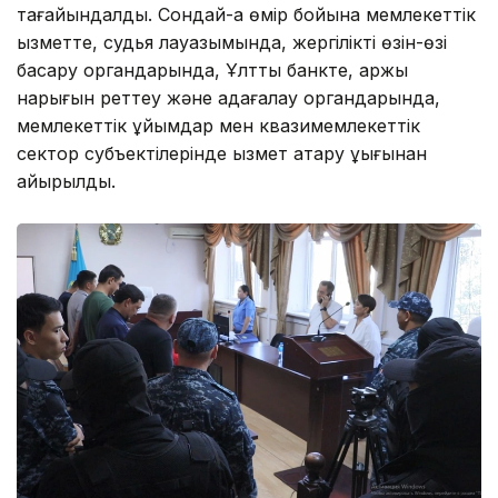
тағайындалды. Сондай-ақ өмір бойына мемлекеттік
қызметте, судья лауазымында, жергілікті өзін-өзі
басқару органдарында, Ұлттық банкте, қаржы
нарығын реттеу және қадағалау органдарында,
мемлекеттік ұйымдар мен квазимемлекеттік
сектор субъектілерінде қызмет атқару құқығынан
айырылды.