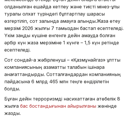
қолданылған ешқайда кетпеу және тиісті мінез-құлық
туралы қолхат түріндегі бұлтартпау шарасы
өзгертіліп, сот залында қамауға алынды.Жаза өтеу
мерзімі 2026 жылғы 7 тамыздан бастап есептеледі.
Үкім заңды күшіне енгенге дейін қамауда болған
әрбір күн жаза мерзіміне 1 күнге – 1,5 күн ретінде
есептеледі.
Сот сондай-ақ жәбірленуші – «Қазмұнайгаз» ұлттық
компаниясының азаматтық талабын ішінара
қанағаттандырды. Сотталғандардан компанияның
пайдасына 6 млрд 465 млн теңге өндірілетін
болды.
Бұған дейін терроризмді насихаттаған ақтөбелік 8
жылға
бас бостандығынан айырылғаны
жөнінде
жаздық.