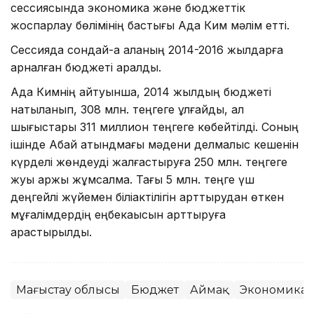
сессиясында экономика және бюджеттік
жоспарлау бөлімінің бастығы Ада Ким мәлім етті.
Сессияда сондай-ақ қаланың 2014-2016 жылдарға
арналған бюджеті қаралды.
Ада Кимнің айтуынша, 2014 жылдың бюджеті
нақтыланып, 308 млн. теңгеге ұлғайды, ал
шығыстары 311 миллион теңгеге көбейтілді. Соның
ішінде Абай атындмағы мәдени делмалыс кешенін
күрделі жөндеуді жалғастыруға 250 млн. теңгеге
жуық қаржы жұмсалмақ. Тағы 5 млн. теңге үш
деңгейлі жүйемен біліактілігін арттырудан өткен
мұғалімдердің еңбекақысын арттыруға
қарастырылды.
Маңғыстау облысы
Бюджет
Аймақ
Экономика