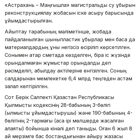
«Астрахань – Маңғышлақ» магистральдық су құбырын
реконструкциялау жобасын іске асыру барысында
ұйымдастырылған.
Айыптау тарабының мәліметінше, жобада
пайдаланылған шыныпластик құбырлар мен басқа да
материалдардың құны негізсіз өсіріліп көрсетілген.
Сонымен қатар сметада көзделген, бірақ іс жүзінде
орындалмаған жұмыстар орындалды деп
рәсімделіп, қабылдау актілеріне енгізілген. Соның
салдарынан мемлекетке 6,4 млрд теңгеден астам
залал келтірілген.
Сот Берік Салпекті Қазақстан Республикасы
Қылмыстық кодексінің 28-бабының 3-бөлігі
(қылмысты ұйымдастырушы) және 190-бабының 4-
бөлігінің 2-тармағы (аса ірі мөлшерде жасалған
алаяқтық) бойынша кінәлі деп таныды. Оған 6 жыл 8
ай мерзімге бас бостандығынан айыру жазасы