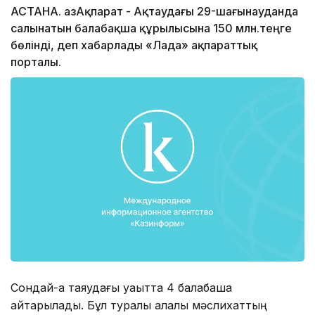
АСТАНА. ҚазАқпарат - Ақтаудағы 29-шағынауданда
салынатын балабақша құрылысына 150 млн.теңге
бөлінді, деп хабарлады «Лада» ақпараттық
порталы.
Сондай-ақ таяудағы уақытта 4 балабақша
қайтарылады. Бұл туралы қалалық мәслихаттың