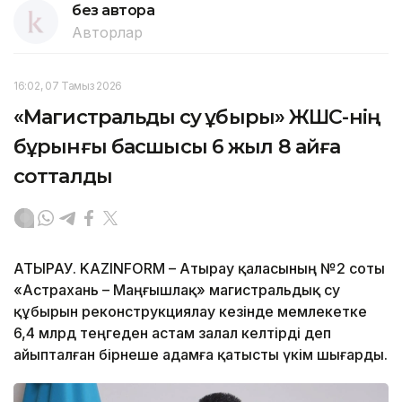
без автора
Авторлар
16:02, 07 Тамыз 2026
«Магистральдық су құбыры» ЖШС-нің
бұрынғы басшысы 6 жыл 8 айға
сотталды
АТЫРАУ. KAZINFORM – Атырау қаласының №2 соты
«Астрахань – Маңғышлақ» магистральдық су
құбырын реконструкциялау кезінде мемлекетке
6,4 млрд теңгеден астам залал келтірді деп
айыпталған бірнеше адамға қатысты үкім шығарды.