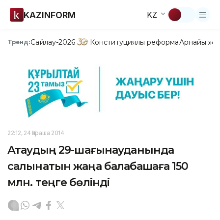
KAZINFORM
KZ
Сайлау-2026
Конституциялық реформа
Арнайы жо
Тренд:
22:12, 24 Қараша 2014
Ақтаудың 29-шағынауданында
салынатын жаңа балабақшаға 150
млн. теңге бөлінді