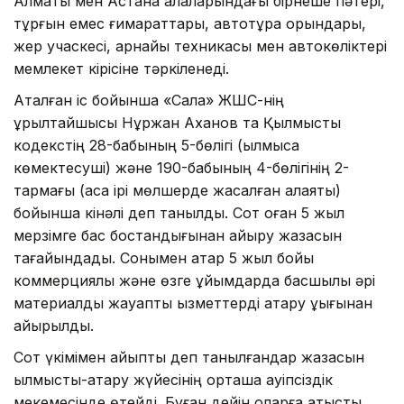
Алматы мен Астана қалаларындағы бірнеше пәтері,
тұрғын емес ғимараттары, автотұрақ орындары,
жер учаскесі, арнайы техникасы мен автокөліктері
мемлекет кірісіне тәркіленеді.
Аталған іс бойынша «Сала» ЖШС-нің
құрылтайшысы Нұржан Аханов та Қылмыстық
кодекстің 28-бабының 5-бөлігі (қылмысқа
көмектесуші) және 190-бабының 4-бөлігінің 2-
тармағы (аса ірі мөлшерде жасалған алаяқтық)
бойынша кінәлі деп танылды. Сот оған 5 жыл
мерзімге бас бостандығынан айыру жазасын
тағайындады. Сонымен қатар 5 жыл бойы
коммерциялық және өзге ұйымдарда басшылық әрі
материалдық жауапты қызметтерді атқару құқығынан
айырылды.
Сот үкімімен айыпты деп танылғандар жазасын
қылмыстық-атқару жүйесінің орташа қауіпсіздік
мекемесінде өтейді. Бұған дейін оларға қатысты