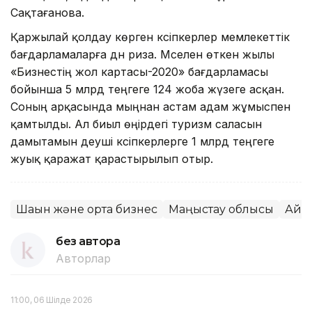
Сақтағанова.
Қаржылай қолдау көрген кәсіпкерлер мемлекеттік
бағдарламаларға дән риза. Мәселен өткен жылы
«Бизнестің жол картасы-2020» бағдарламасы
бойынша 5 млрд теңгеге 124 жоба жүзеге асқан.
Соның арқасында мыңнан астам адам жұмыспен
қамтылды. Ал биыл өңірдегі туризм саласын
дамытамын деуші кәсіпкерлерге 1 млрд теңгеге
жуық қаражат қарастырылып отыр.
Шағын және орта бизнес
Маңғыстау облысы
Айм
без автора
Авторлар
11:00, 06 Шілде 2026