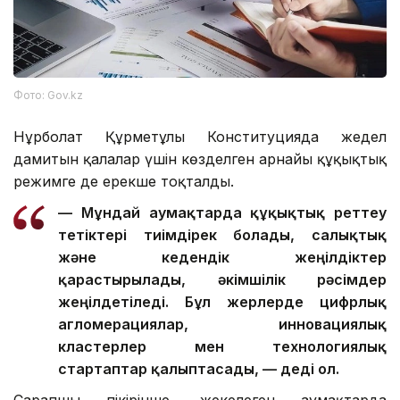
Фото: Gov.kz
Нұрболат Құрметұлы Конституцияда жедел
дамитын қалалар үшін көзделген арнайы құқықтық
режимге де ерекше тоқталды.
— Мұндай аумақтарда құқықтық реттеу
тетіктері тиімдірек болады, салықтық
және кедендік жеңілдіктер
қарастырылады, әкімшілік рәсімдер
жеңілдетіледі. Бұл жерлерде цифрлық
агломерациялар, инновациялық
кластерлер мен технологиялық
стартаптар қалыптасады, — деді ол.