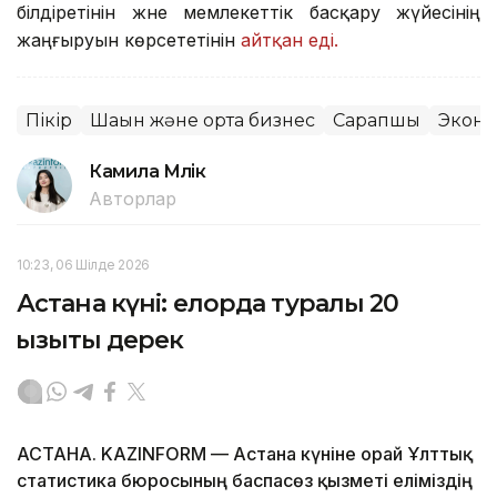
білдіретінін және мемлекеттік басқару жүйесінің
жаңғыруын көрсететінін
айтқан еді.
Пікір
Шағын және орта бизнес
Сарапшы
Экон
Камила Мүлік
Авторлар
10:23, 06 Шілде 2026
Астана күні: елорда туралы 20
қызықты дерек
АСТАНА. KAZINFORM — Астана күніне орай Ұлттық
статистика бюросының баспасөз қызметі еліміздің