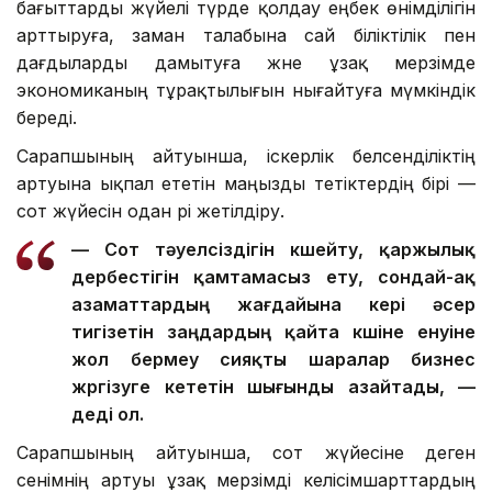
бағыттарды жүйелі түрде қолдау еңбек өнімділігін
арттыруға, заман талабына сай біліктілік пен
дағдыларды дамытуға және ұзақ мерзімде
экономиканың тұрақтылығын нығайтуға мүмкіндік
береді.
Сарапшының айтуынша, іскерлік белсенділіктің
артуына ықпал ететін маңызды тетіктердің бірі —
сот жүйесін одан әрі жетілдіру.
— Сот тәуелсіздігін күшейту, қаржылық
дербестігін қамтамасыз ету, сондай-ақ
азаматтардың жағдайына кері әсер
тигізетін заңдардың қайта күшіне енуіне
жол бермеу сияқты шаралар бизнес
жүргізуге кететін шығынды азайтады, —
деді ол.
Сарапшының айтуынша, сот жүйесіне деген
сенімнің артуы ұзақ мерзімді келісімшарттардың