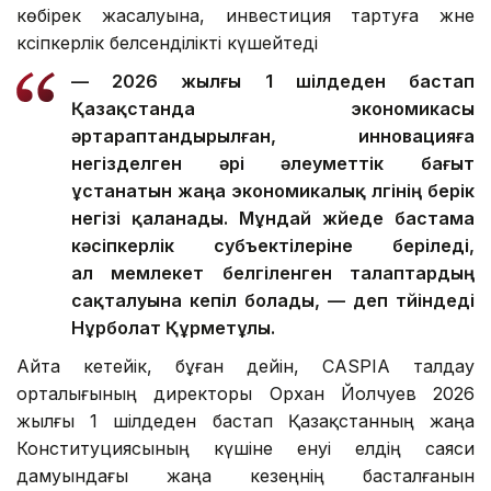
көбірек жасалуына, инвестиция тартуға және
кәсіпкерлік белсенділікті күшейтеді
— 2026 жылғы 1 шілдеден бастап
Қазақстанда экономикасы
әртараптандырылған, инновацияға
негізделген әрі әлеуметтік бағыт
ұстанатын жаңа экономикалық үлгінің берік
негізі қаланады. Мұндай жүйеде бастама
кәсіпкерлік субъектілеріне беріледі,
ал мемлекет белгіленген талаптардың
сақталуына кепіл болады, — деп түйіндеді
Нұрболат Құрметұлы.
Айта кетейік, бұған дейін, CASPIA талдау
орталығының директоры Орхан Йолчуев 2026
жылғы 1 шілдеден бастап Қазақстанның жаңа
Конституциясының күшіне енуі елдің саяси
дамуындағы жаңа кезеңнің басталғанын