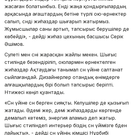
жасаған болатынбыз. Енді жаңа қондырғылардың
арқасында ағаштардың бетіне түрлі ою-өрнектер
салып, сәнді жиһаздар шығарып жатырмыз.
Жұмысшылар саны артып, тапсырыс берушілер де
көбейді», - дейді жиһаз цехының басшысы Серік
Әшімов.
Сәулеті мен сәні жарасқан жайлы мекен. Шығыс
стилінде безендіріліп, оюлармен өрнектелген
жиһаздар Ақтаудағы танымал сән үйіне салтанат
сыйлағандай. Дизайнерлер отандық өнімдерге
алғашқылардың бірі болып тапсырыс беріпті.
Нәтижесі көңіл қуантады.
«Сән үйіне сән берген сияқты. Келушілер де қызығып
жатады. Әдемі жер, әдемі жиһаздарды көргенде
демалып кетеміз, энергия аламыз деп жатыр.
Шығыс стиліндегі интерьер біздің сән үйімізге әбден
лайықты», - дейді сән үйінің әкімшісі Нұрбибі