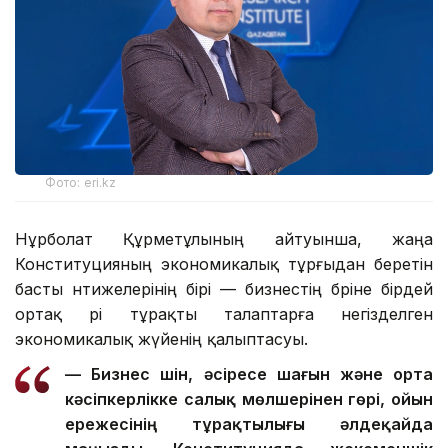
Фото: eri.kz
Нұрболат Құрметұлының айтуынша, жаңа
Конституцияның экономикалық тұрғыдан беретін
басты нәтижелерінің бірі — бизнестің бәріне бірдей
ортақ әрі тұрақты талаптарға негізделген
экономикалық жүйенің қалыптасуы.
— Бизнес үшін, әсіресе шағын және орта
кәсіпкерлікке салық мөлшерінен гөрі, ойын
ережесінің тұрақтылығы әлдеқайда