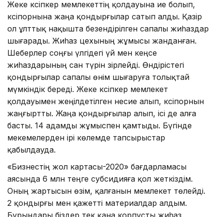
Жеке кәсіпкер мемлекеттің қолдауына ие болып,
кәсіпорнына жаңа қондырғылар сатып алды. Қазір
ол ұлттық нақышта безендірілген сапалы жиһаздар
шығарады. Жиһаз цехының жұмысы жанданған.
Шеберлер соңғы үлгідегі үй мен кеңсе
жиһаздарының сан түрін әзірлейді. Өндірістегі
қондырғылар сапалы өнім шығаруға толықтай
мүмкіндік береді. Жеке кәсіпкер мемлекет
қолдауымен жеңілдетілген несие алып, кәсіпорнын
жаңғыртты. Жаңа қондырғылар алып, ісі де алға
басты. 14 адамды жұмыспен қамтыды. Бүгінде
мекемелерден ірі көлемде тапсырыстар
қабылдауда.
«Бизнестің жол картасы-2020» бағдарламасы
аясында 6 млн теңге субсидияға қол жеткіздім.
Оның жартысын өзім, қалғанын мемлекет төлейді.
2 қондырғы мен қажетті материалдар алдым.
Бұрындары біздер тек қана корпусты жиһаз