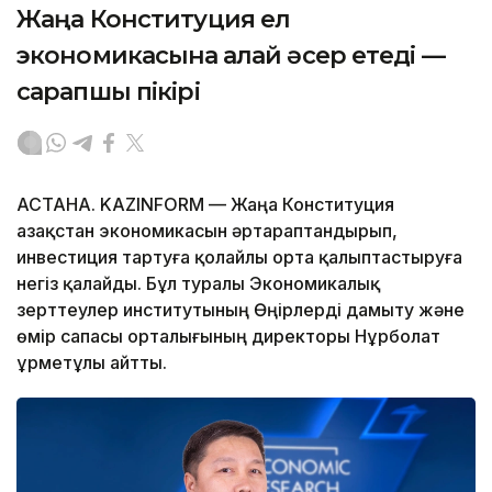
Жаңа Конституция ел
экономикасына қалай әсер етеді —
сарапшы пікірі
АСТАНА. KAZINFORM — Жаңа Конституция
Қазақстан экономикасын әртараптандырып,
инвестиция тартуға қолайлы орта қалыптастыруға
негіз қалайды. Бұл туралы Экономикалық
зерттеулер институтының Өңірлерді дамыту және
өмір сапасы орталығының директоры Нұрболат
Құрметұлы айтты.