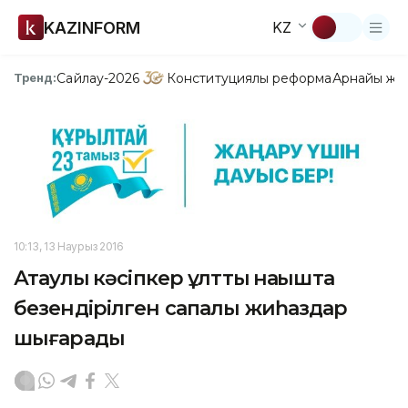
KAZINFORM
KZ
Сайлау-2026
Конституциялық реформа
Арнайы жо
Тренд:
10:13, 13 Наурыз 2016
Ақтаулық кәсіпкер ұлттық нақышта
безендірілген сапалы жиһаздар
шығарады