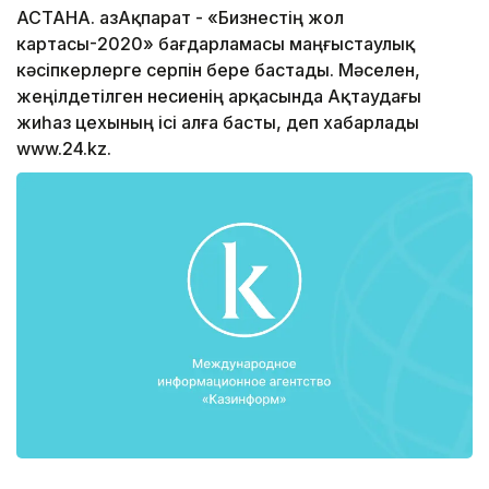
АСТАНА. ҚазАқпарат - «Бизнестің жол
картасы-2020» бағдарламасы маңғыстаулық
кәсіпкерлерге серпін бере бастады. Мәселен,
жеңілдетілген несиенің арқасында Ақтаудағы
жиһаз цехының ісі алға басты, деп хабарлады
www.24.kz.