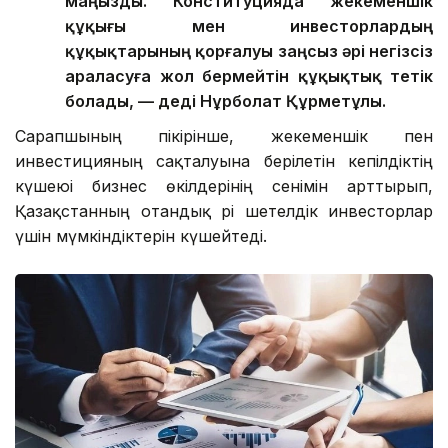
маңызды. Конституцияда жекеменшік
құқығы мен инвесторлардың
құқықтарының қорғалуы заңсыз әрі негізсіз
араласуға жол бермейтін құқықтық тетік
болады, — деді Нұрболат Құрметұлы.
Сарапшының пікірінше, жекеменшік пен
инвестицияның сақталуына берілетін кепілдіктің
күшеюі бизнес өкілдерінің сенімін арттырып,
Қазақстанның отандық әрі шетелдік инвесторлар
үшін мүмкіндіктерін күшейтеді.