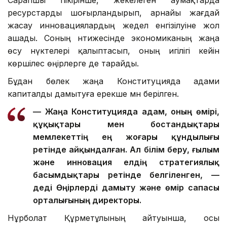
Сарапшы пікірінше, жекелеген аумақтарда
ресурстарды шоғырландырып, арнайы жағдай
жасау инновациялардың жедел енгізілуіне жол
ашады. Соның нәтижесінде экономиканың жаңа
өсу нүктелері қалыптасып, оның игілігі кейін
көршілес өңірлерге де тарайды.
Бұдан бөлек жаңа Конституцияда адами
капиталды дамытуға ерекше мән берілген.
— Жаңа Конституцияда адам, оның өмірі,
құқықтары мен бостандықтары
мемлекеттің ең жоғары құндылығы
ретінде айқындалған. Ал білім беру, ғылым
және инновация елдің стратегиялық
басымдықтары ретінде белгіленген, —
деді Өңірлерді дамыту және өмір сапасы
орталығының директоры.
Нұрболат Құрметұлының айтуынша, осы