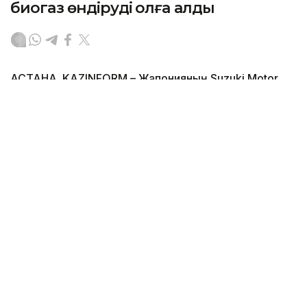
биогаз өндіруді қолға алды
АСТАНА. KAZINFORM – Жапонияның Suzuki Motor
Corporation компаниясы Үндістанда биогаз өндірісін
кеңейту мақсатында тағы жеті зауыт салуды
жоспарлап отыр. Бұл туралы
Kyodo агенттігі
жазды.