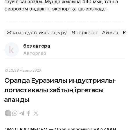
зауыт саналады. Мұнда жылына 440 мың тонна
феррохом өндіріліп, экспортқа шығарылады.
Жаңа индустрияландыру
Өнеркәсіп
Аймақ
Қа
без автора
Авторлар
13:23, 28 Мамыр 2026
Оралда Еуразиялық индустриялық-
логистикалық хабтың іргетасы
қаланды
ОРАЛ. KAZINFORM — Орал қаласында «KAZAKH