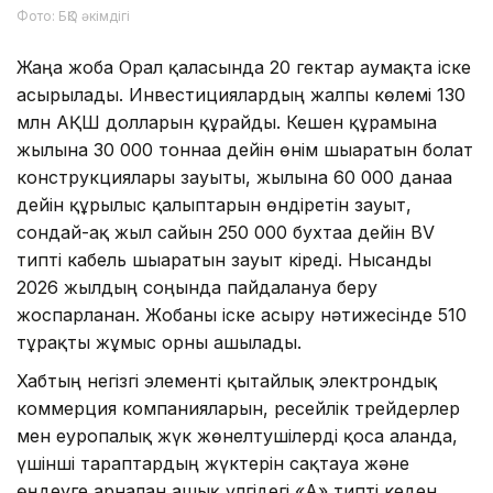
Фото: БҚО әкімдігі
Жаңа жоба Орал қаласында 20 гектар аумақта іске
асырылады. Инвестициялардың жалпы көлемі 130
млн АҚШ долларын құрайды. Кешен құрамына
жылына 30 000 тоннаға дейін өнім шығаратын болат
конструкциялары зауыты, жылына 60 000 данаға
дейін құрылыс қалыптарын өндіретін зауыт,
сондай-ақ жыл сайын 250 000 бухтаға дейін BV
типті кабель шығаратын зауыт кіреді. Нысанды
2026 жылдың соңында пайдалануға беру
жоспарланған. Жобаны іске асыру нәтижесінде 510
тұрақты жұмыс орны ашылады.
Хабтың негізгі элементі қытайлық электрондық
коммерция компанияларын, ресейлік трейдерлер
мен еуропалық жүк жөнелтушілерді қоса алғанда,
үшінші тараптардың жүктерін сақтауға және
өңдеуге арналған ашық үлгідегі «А» типті кеден