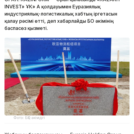
INVEST» ҰК» АҚ қолдауымен Еуразиялық
индустриялық-логистикалық хабтың іргетасын
қалау рәсімі өтті, деп хабарлайды БҚО әкімінің
баспасөз қызметі.
Фото: БҚО әкімдігі