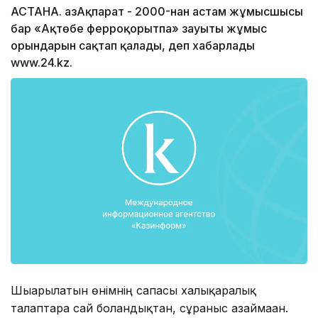
АСТАНА. ҚазАқпарат - 2000-нан астам жұмысшысы
бар «Ақтөбе ферроқорытпа» зауыты жұмыс
орындарын сақтап қалады, деп хабарлады
www.24.kz.
Шығарылатын өнімнің сапасы халықаралық
талаптарға сай болғандықтан, сұраныс азаймаған.