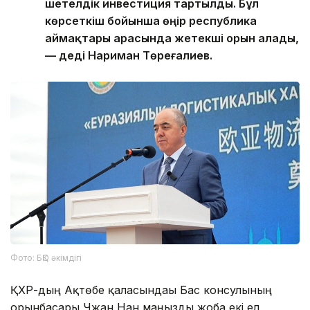
шетелдік инвестиция тартылды. Бұл
көрсеткіш бойынша өңір республика
аймақтары арасында жетекші орын алады,
— деді Нариман Төреғалиев.
Фото: БҚО әкімдігі
ҚХР-дың Ақтөбе қаласындағы Бас консулының
орынбасары Чжан Нан маңызды жоба екі ел