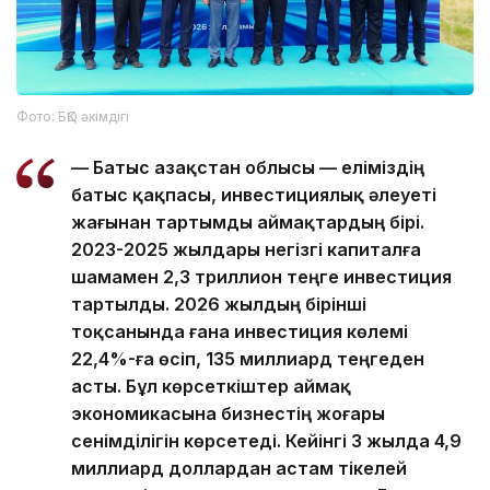
Фото: БҚО әкімдігі
— Батыс Қазақстан облысы — еліміздің
батыс қақпасы, инвестициялық әлеуеті
жағынан тартымды аймақтардың бірі.
2023-2025 жылдары негізгі капиталға
шамамен 2,3 триллион теңге инвестиция
тартылды. 2026 жылдың бірінші
тоқсанында ғана инвестиция көлемі
22,4%-ға өсіп, 135 миллиард теңгеден
асты. Бұл көрсеткіштер аймақ
экономикасына бизнестің жоғары
сенімділігін көрсетеді. Кейінгі 3 жылда 4,9
миллиард доллардан астам тікелей