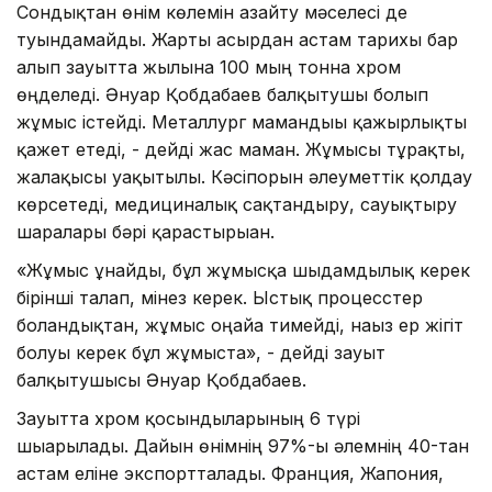
Сондықтан өнім көлемін азайту мәселесі де
туындамайды. Жарты ғасырдан астам тарихы бар
алып зауытта жылына 100 мың тонна хром
өңделеді. Әнуар Қобдабаев балқытушы болып
жұмыс істейді. Металлург мамандығы қажырлықты
қажет етеді, - дейді жас маман. Жұмысы тұрақты,
жалақысы уақытылы. Кәсіпорын әлеуметтік қолдау
көрсетеді, медициналық сақтандыру, сауықтыру
шаралары бәрі қарастырыған.
«Жұмыс ұнайды, бұл жұмысқа шыдамдылық керек
бірінші талап, мінез керек. Ыстық процесстер
болғандықтан, жұмыс оңайға тимейді, нағыз ер жігіт
болуы керек бұл жұмыста», - дейді зауыт
балқытушысы Әнуар Қобдабаев.
Зауытта хром қосындыларының 6 түрі
шығарылады. Дайын өнімнің 97%-ы әлемнің 40-тан
астам еліне экспортталады. Франция, Жапония,