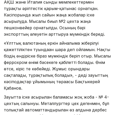
АҚШ және Италия сынды мемлекеттермен
тұрақты әріптестік қарым-қатынас орнатқан.
Кәсіпорында жыл сайын жаңа жобалар іске
асырылуда. Мысалы биыл №2 цехта жаңа
пешконвейер орнатылды. Осының бәрі
экспорттың әлеуетін арттыруға мүмкіндік береді.
«Ұлттық валютаның еркін айналымға жіберілуі
қажеттіліктен туындаған шара деп ойламын. Нақты
біздің өндіріске біраз мүмкіндік беріп отыр. Мысалы
феррохром өнімі бәсекеге қабілетті болады. Өнім
өтсе, кіріс те көбейеді. Жұмыс орындары
сақталады, тұрақтылық болады», - деді зауыттың
кәсіподақтар ұйымының төрағасы Бақтыкерей
Қабанов.
Зауытта іске асырылған баламасы жоқ жоба - № 4-
цехтың салынуы. Металлургтер цех дегенмен, бұл
толықтай автоматтандырылған өз алдына дербес