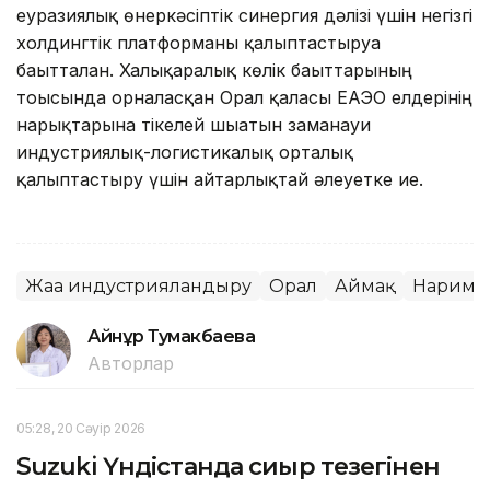
еуразиялық өнеркәсіптік синергия дәлізі үшін негізгі
холдингтік платформаны қалыптастыруға
бағытталған. Халықаралық көлік бағыттарының
тоғысында орналасқан Орал қаласы ЕАЭО елдерінің
нарықтарына тікелей шығатын заманауи
индустриялық-логистикалық орталық
қалыптастыру үшін айтарлықтай әлеуетке ие.
Жаңа индустрияландыру
Орал
Аймақ
Нариман
Айнұр Тумакбаева
Авторлар
05:28, 20 Сәуір 2026
Suzuki Үндістанда сиыр тезегінен