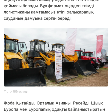
қоймасы болады. Бұл формат өңірдегі тиімді
логистиканы қамтамасыз етіп, халықаралық
сауданың дамуына серпін береді.
Фото: БҚО әкімдігі
Жоба Қытайды, Орталық Азияны, Ресейді, Шығыс
Еуропа мен Еуропалық одақты байланыстыратын