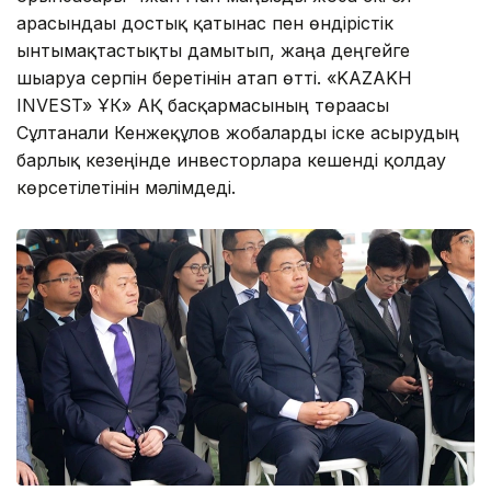
арасындағы достық қатынас пен өндірістік
ынтымақтастықты дамытып, жаңа деңгейге
шығаруға серпін беретінін атап өтті. «KAZAKH
INVEST» ҰК» АҚ басқармасының төрағасы
Сұлтанғали Кенжеқұлов жобаларды іске асырудың
барлық кезеңінде инвесторларға кешенді қолдау
көрсетілетінін мәлімдеді.