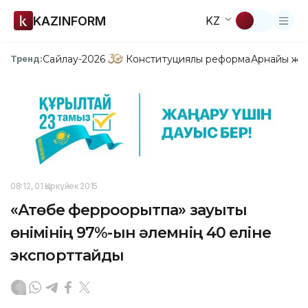
KAZINFORM
KZ
Сайлау-2026
Конституциялық реформа
Арнайы жо
Тренд:
08:12, 01 Қыркүйек 2015
«Ақтөбе ферроқорытпа» зауыты
өнімінің 97%-ын әлемнің 40 еліне
экспорттайды