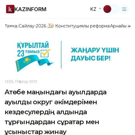
KAZINFORM
KZ
Сайлау-2026
Конституциялық реформа
Арнайы жо
Тренд:
13:55, 11 Қаңтар 2013
Ақтөбе маңындағы ауылдарда
ауылдық округ әкімдерімен
кездесулердің алдында
тұрғындардан сұрақтар мен
ұсыныстар жинау