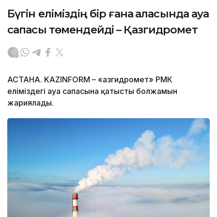
Бүгін еліміздің бір ғана қаласында ауа
сапасы төмендейді – Қазгидромет
АСТАНА. KAZINFORM – «Қазгидромет» РМК
еліміздегі ауа сапасына қатысты болжамын
жариялады.