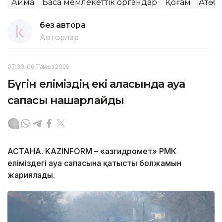
Аймақ
Басқа мемлекеттік органдар
Қоғам
Ақтөб
без автора
Авторлар
07:30, 06 Тамыз 2026
Бүгін еліміздің екі қаласында ауа
сапасы нашарлайды
АСТАНА. KAZINFORM – «Қазгидромет» РМК
еліміздегі ауа сапасына қатысты болжамын
жариялады.