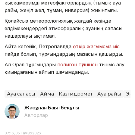
қысқамерзімді метеофакторлардың (тымық ауа
райы, жеңіл жел, тұман, инверсия) жиынтығы.
Қолайсыз метеорологиялық жағдай кезінде
елдімекендердегі атмосфералық ауаның сапасы
нашарлауы ықтимал.
Айта кетейік, Петропавлда
өткір жағымсыз иіс
пайда болып, тұрғындардың мазасын қашырды.
Ал Орал тұрғындары
полигон түтінінен
тыныс алу
қиындағанын айтып шағымданды.
Ауа сапасы
Аймақ
Қазгидромет
Ауа райы
Эк
Жасұлан Бақытбекұлы
Авторлар
07:16, 05 Тамыз 2026