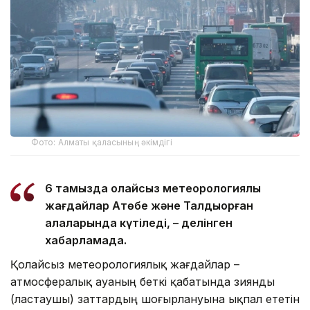
Фото: Алматы қаласының әкімдігі
6 тамызда қолайсыз метеорологиялық
жағдайлар Ақтөбе және Талдықорған
қалаларында күтіледі, – делінген
хабарламада.
Қолайсыз метеорологиялық жағдайлар –
атмосфералық ауаның беткі қабатында зиянды
(ластаушы) заттардың шоғырлануына ықпал ететін