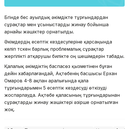
Бүгінде бес ауылдық әкімдікте тұрғындардан
сұрақтар мен ұсыныстарды жинау бойынша
арнайы жәшіктер орнатылды.
Әкімдердің есептік кездесулеріне қарсаңында
келіп түскен барлық проблемалық сұрақтар
жергілікті атқарушы билікте оң шешімдерін табады.
Қалалық әкімдіктің баспасөз қызметінен бұған
дейін хабарлағандай, Ақтөбенің басшысы Ерхан
Омаров 4-8 ақпан аралығында қала
тұрғындарымен 5 есептік кездесуді өткізуді
жоспарлауда. Ақтөбе қаласының тұрғындарынан
сұрақтарды жинау жәшіктері әзірше орнатылған
жоқ.