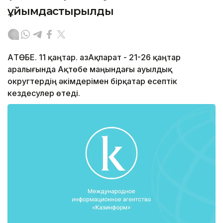
ұйымдастырылды
АҚТӨБЕ. 11 қаңтар. ҚазАқпарат - 21-26 қаңтар
аралығында Ақтөбе маңындағы ауылдық
округтердің әкімдерімен бірқатар есептік
кездесулер өтеді.