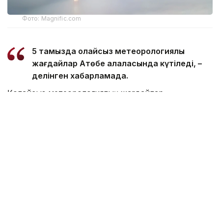
Фото: Magnific.com
5 тамызда қолайсыз метеорологиялық
жағдайлар Ақтөбе қалаласында күтіледі, –
делінген хабарламада.
Қолайсыз метеорологиялық жағдайлар –
атмосфералық ауаның беткі қабатында зиянды
(ластаушы) заттардың шоғырлануына ықпал ететін
қысқамерзімді метеофакторлардың (тымық ауа
райы, жеңіл жел, тұман, инверсия) жиынтығы.
Қолайсыз метеорологиялық жағдай кезінде
елдімекендердегі атмосфералық ауаның сапасы
нашарлауы ықтимал.
Айта кетейік, Петропавлда
өткір жағымсыз иіс
пайда болып, тұрғындардың мазасын қашырды.