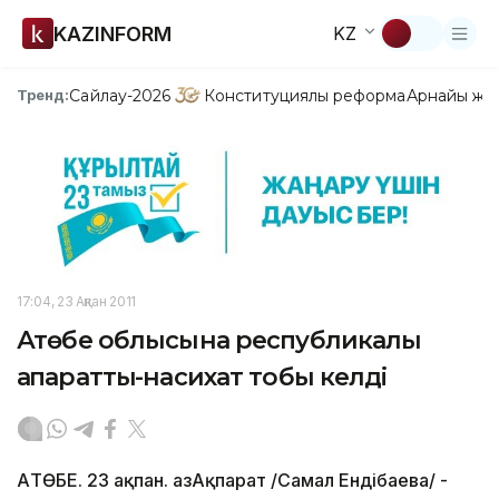
KAZINFORM
KZ
Сайлау-2026
Конституциялық реформа
Арнайы жо
Тренд:
17:04, 23 Ақпан 2011
Ақтөбе облысына республикалық
ақпараттық-насихат тобы келді
АҚТӨБЕ. 23 ақпан. ҚазАқпарат /Самал Ендібаева/ -