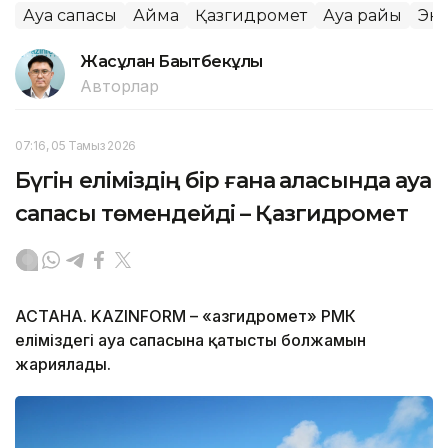
Ауа сапасы
Аймақ
Қазгидромет
Ауа райы
Эк
Жасұлан Бақытбекұлы
Авторлар
07:16, 05 Тамыз 2026
Бүгін еліміздің бір ғана қаласында ауа
сапасы төмендейді – Қазгидромет
АСТАНА. KAZINFORM – «Қазгидромет» РМК
еліміздегі ауа сапасына қатысты болжамын
жариялады.