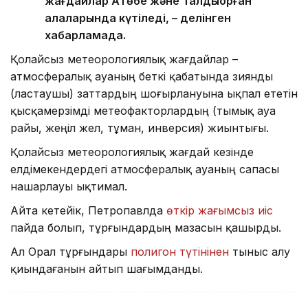
жағдайлар Ақтөбе және Талдықорған
қалаларында күтіледі, – делінген
хабарламада.
Қолайсыз метеорологиялық жағдайлар –
атмосфералық ауаның беткі қабатында зиянды
(ластаушы) заттардың шоғырлануына ықпал ететін
қысқамерзімді метеофакторлардың (тымық ауа
райы, жеңіл жел, тұман, инверсия) жиынтығы.
Қолайсыз метеорологиялық жағдай кезінде
елдімекендердегі атмосфералық ауаның сапасы
нашарлауы ықтимал.
Айта кетейік, Петропавлда
өткір жағымсыз иіс
пайда болып, тұрғындардың мазасын қашырды.
Ал Орал тұрғындары
полигон түтінінен
тыныс алу
қиындағанын айтып шағымданды.