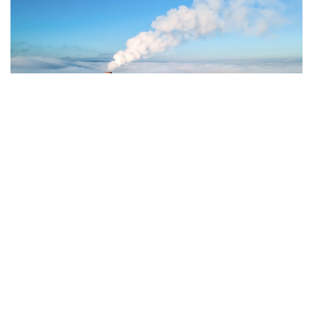
Фото: Magnific.com
5 тамызда қолайсыз метеорологиялық
жағдайлар Ақтөбе қалаласында күтіледі, –
делінген хабарламада.
Қолайсыз метеорологиялық жағдайлар –
атмосфералық ауаның беткі қабатында зиянды
(ластаушы) заттардың шоғырлануына ықпал ететін
қысқамерзімді метеофакторлардың (тымық ауа
райы, жеңіл жел, тұман, инверсия) жиынтығы.