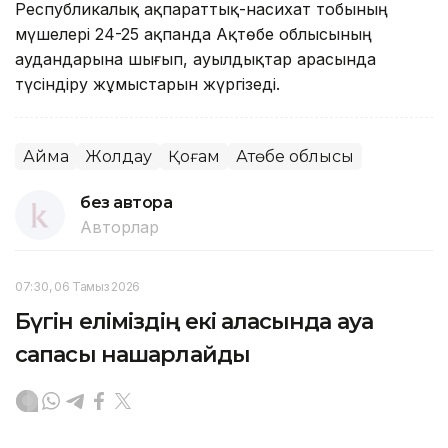
Республикалық ақпараттық-насихат тобының
мүшелері 24-25 ақпанда Ақтөбе облысының
аудандарына шығып, ауылдықтар арасында
түсіндіру жұмыстарын жүргізеді.
Аймақ
Жолдау
Қоғам
Ақтөбе облысы
без автора
Авторлар
07:30, 06 Тамыз 2026
Бүгін еліміздің екі қаласында ауа
сапасы нашарлайды