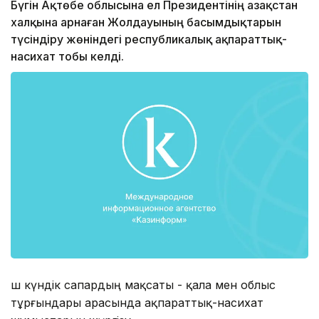
Бүгін Ақтөбе облысына ел Президентінің Қазақстан
халқына арнаған Жолдауының басымдықтарын
түсіндіру жөніндегі республикалық ақпараттық-
насихат тобы келді.
Үш күндік сапардың мақсаты - қала мен облыс
тұрғындары арасында ақпараттық-насихат