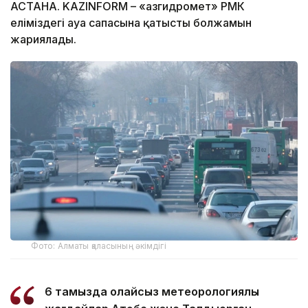
АСТАНА. KAZINFORM – «Қазгидромет» РМК
еліміздегі ауа сапасына қатысты болжамын
жариялады.
Фото: Алматы қаласының әкімдігі
6 тамызда қолайсыз метеорологиялық