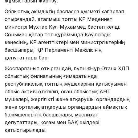
жұмыстарын жүргізу.
Облыстық әкімдіктің баспасөз қызметі хабарлап
отырғандай, аталмыш топты ҚР Мәдениет
министрі Мұхтар Құл-Мұхаммед бастап келді.
Сонымен қатар топ құрамында Қауіпсіздік
кеңесінің, ҚР агенттіктері мен министрліктерінің
басшылары, ҚР Парламенті Мәжілісінің
депутаттары бар.
Жоспарланып отырғандай, бүгін «Нұр Отан» ХДП
облыстық филиалының ғимаратында
республикалық топтың мүшелерінің қатысуымен
облыс активі өткізіліп, оған облыстық АНТ
мүшелері, жергілікті және атқарушы органдардың
және орталық атқарушы органдардың аймақтық
бөлімшелерінің басшылары, мәслихат
депутаттары, қоғам мен БАҚ өкілдері
қатыстырылады.